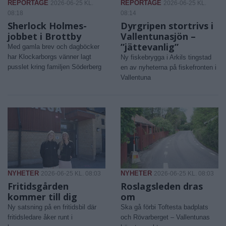
REPORTAGE
REPORTAGE
2026-06-25 KL.
2026-06-25 KL.
08:18
08:14
Sherlock Holmes-
Dyrgripen stortrivs i
jobbet i Brottby
Vallentunasjön –
”jättevanlig”
Med gamla brev och dagböcker
har Klockarborgs vänner lagt
Ny fiskebrygga i Arkils tingstad
pusslet kring familjen Söderberg
en av nyheterna på fiskefronten i
Vallentuna
NYHETER
NYHETER
2026-06-25 KL. 08:03
2026-06-25 KL. 08:03
Fritidsgården
Roslagsleden dras
kommer till dig
om
Ny satsning på en fritidsbil där
Ska gå förbi Toftesta badplats
fritidsledare åker runt i
och Rövarberget – Vallentunas