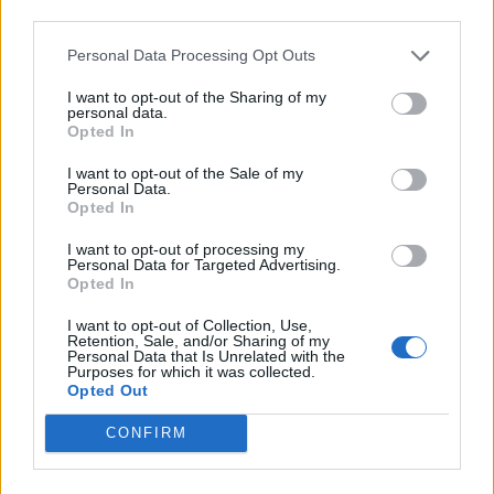
third parties.
äldre
Efter succén på hemma-
Bottenplacering i ny
VM vill Linnea Stenson
Personal Data Processing Opt Outs
kartläggning från
lägga förväntningarna åt
I want to opt-out of the Sharing of my
försäkringsbolag
sidan när världseliten
personal data.
samlas i irländska Limerick
Opted In
I want to opt-out of the Sale of my
Personal Data.
Opted In
I want to opt-out of processing my
Personal Data for Targeted Advertising.
Opted In
I want to opt-out of Collection, Use,
REPORTAGE
SPORT
2026-08-06 KL.
2026-08-06 KL. 08:36
Retention, Sale, and/or Sharing of my
Personal Data that Is Unrelated with the
08:37
Hockeysajt
Purposes for which it was collected.
Emma Tryti öppnar
berömmer årets
Opted Out
upp ateljén för
lagbygge
keramikkurser
Experterna på KMHockey rankar
CONFIRM
Konstnären i Åsta satsar på
Vallentuna Hockey bland de fem
keramikkurs på hemmaplan
klubbar som värvat bäst inför