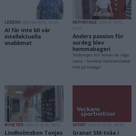
LEDERA
REPORTAGE
2026-08-06 KL. 08:30
2026-07-30 KL.
AI får inte bli vår
08:51
Anders passion för
intellektuella
surdeg blev
snabbmat
hemmabageri
Stöttningen fick honom att våga
satsa – levererar hantverksbakat
bröd på lördagar
NYHETER
SPORT
2026-07-30 KL. 08:51
2026-07-30 KL. 08:48
Lindholmsbon Tonjes
Granat SM-tvåa i