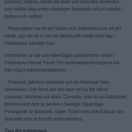
petunior, lobelia, växter på stam och favoriten hortensia
som skiftar färg under säsongen beroende på pH-värdet i
jorden och vattnet.
– Regnvatten har ett pH-värde och Vallentuna har ett pH-
värde, jag vet att vi har ett rätt bra pH-värde över lag i
Vallentuna, berättar han.
Sommaren är här och efterfrågan på blommor växer i
Vallentuna menar Yosef. För sommarplanteringarna har
han några rekommendationer.
– Petunior, jättefina blommor och de blommar hela
sommaren. Sen finns det om man vill ha lite större
varianter, blommor på stam. Clematis, som är en klättrande
blomma och den är perenn i Sverige. Stjärnöga.
Pelargoner är klassiskt, säger Yosef som också tipsar om
lavendel som är bra för pollinatörerna.
Tips för vattningen