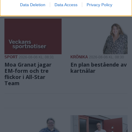
säsongen
Data Deletion
Data Access
Privacy Policy
SPORT
KRÖNIKA
2026-08-06 KL. 08:31
2026-08-06 KL. 08:30
Moa Granat jagar
En plan bestående av
EM-form och tre
kartnålar
flickor i All-Star
Team