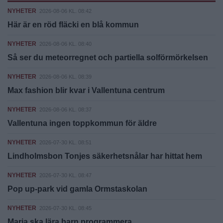
NYHETER
2026-08-06 KL. 08:42
Här är en röd fläcki en blå kommun
NYHETER
2026-08-06 KL. 08:40
Så ser du meteorregnet och partiella solförmörkelsen
NYHETER
2026-08-06 KL. 08:39
Max fashion blir kvar i Vallentuna centrum
NYHETER
2026-08-06 KL. 08:37
Vallentuna ingen toppkommun för äldre
NYHETER
2026-07-30 KL. 08:51
Lindholmsbon Tonjes säkerhetsnålar har hittat hem
NYHETER
2026-07-30 KL. 08:47
Pop up-park vid gamla Ormstaskolan
NYHETER
2026-07-30 KL. 08:45
Maria ska lära barn programmera