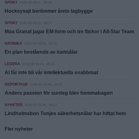
SPORT
2026-08-06 KL. 08:36
Hockeysajt berömmer årets lagbygge
SPORT
2026-08-06 KL. 08:31
Moa Granat jagar EM-form och tre flickor i All-Star Team
KRÖNIKA
2026-08-06 KL. 08:30
En plan bestående av kartnålar
LEDERA
2026-08-06 KL. 08:30
AI får inte bli vår intellektuella snabbmat
REPORTAGE
2026-07-30 KL. 08:51
Anders passion för surdeg blev hemmabageri
NYHETER
2026-07-30 KL. 08:51
Lindholmsbon Tonjes säkerhetsnålar har hittat hem
Fler nyheter