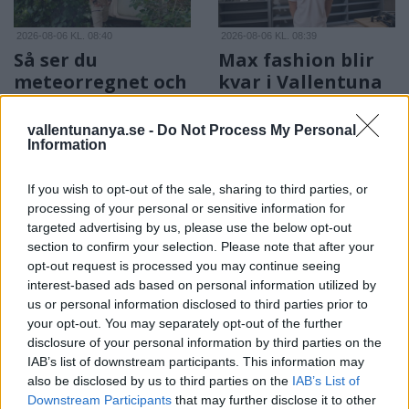
2026-08-06 KL. 08:40
2026-08-06 KL. 08:39
Så ser du
Max fashion blir
meteorregnet och
kvar i Vallentuna
partiella
centrum
solförmörkelsen
Efter sommarens
vallentunanya.se -
Do Not Process My Personal
Information
Astrofotografen och
utförsäljning – öppnar upp
Vallentunabon Per-Magnus
butiken igen i augusti
If you wish to opt-out of the sale, sharing to third parties, or
Hedén tipsar
processing of your personal or sensitive information for
targeted advertising by us, please use the below opt-out
section to confirm your selection. Please note that after your
opt-out request is processed you may continue seeing
interest-based ads based on personal information utilized by
us or personal information disclosed to third parties prior to
your opt-out. You may separately opt-out of the further
disclosure of your personal information by third parties on the
2026-08-06 KL. 08:39
2026-08-06 KL. 08:37
IAB’s list of downstream participants. This information may
Tänker inte på
Vallentuna ingen
also be disclosed by us to third parties on the
IAB’s List of
medaljer
toppkommun för
Downstream Participants
that may further disclose it to other