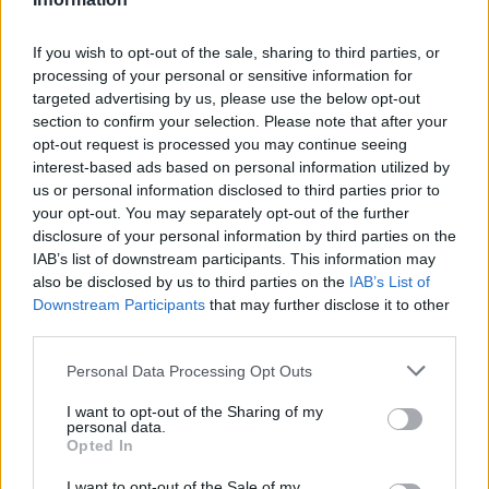
If you wish to opt-out of the sale, sharing to third parties, or
processing of your personal or sensitive information for
targeted advertising by us, please use the below opt-out
section to confirm your selection. Please note that after your
opt-out request is processed you may continue seeing
interest-based ads based on personal information utilized by
us or personal information disclosed to third parties prior to
your opt-out. You may separately opt-out of the further
disclosure of your personal information by third parties on the
Fler E-tidningar
IAB’s list of downstream participants. This information may
also be disclosed by us to third parties on the
IAB’s List of
SENASTE NYTT
Downstream Participants
that may further disclose it to other
third parties.
NYHETER
2026-08-06 KL. 08:42
Personal Data Processing Opt Outs
Här är en röd fläcki en blå kommun
I want to opt-out of the Sharing of my
NYHETER
2026-08-06 KL. 08:40
personal data.
Opted In
Så ser du meteorregnet och partiella solförmörkelsen
I want to opt-out of the Sale of my