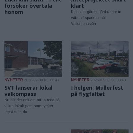
försöker övertala
klart
honom
Klassisk gärdesgård ramar in
våtmarksparken intill
Vallentunasjön
NYHETER
NYHETER
2026-07-30 KL. 08:41
2026-07-30 KL. 08:40
SVT lanserar lokal
I helgen: Mullerfest
valkompass
på flygfältet
Nu blir det enklare att ta reda på
vilket lokalt parti som tycker
mest som du