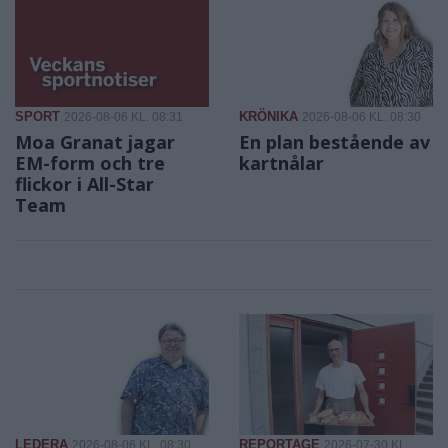
SPORT
KRÖNIKA
2026-08-06 KL. 08:31
2026-08-06 KL. 08:30
Moa Granat jagar
En plan bestående av
EM-form och tre
kartnålar
flickor i All-Star
Team
LEDERA
REPORTAGE
2026-08-06 KL. 08:30
2026-07-30 KL.