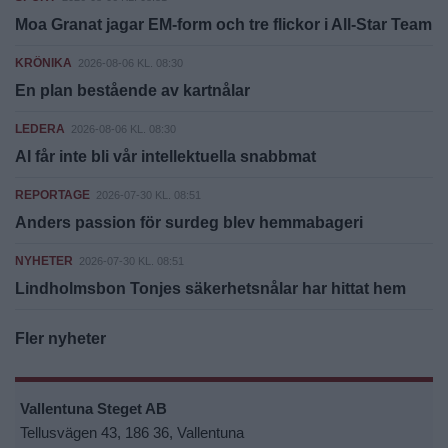
Moa Granat jagar EM-form och tre flickor i All-Star Team
KRÖNIKA
2026-08-06 KL. 08:30
En plan bestående av kartnålar
LEDERA
2026-08-06 KL. 08:30
AI får inte bli vår intellektuella snabbmat
REPORTAGE
2026-07-30 KL. 08:51
Anders passion för surdeg blev hemmabageri
NYHETER
2026-07-30 KL. 08:51
Lindholmsbon Tonjes säkerhetsnålar har hittat hem
Fler nyheter
Vallentuna Steget AB
Tellusvägen 43, 186 36, Vallentuna