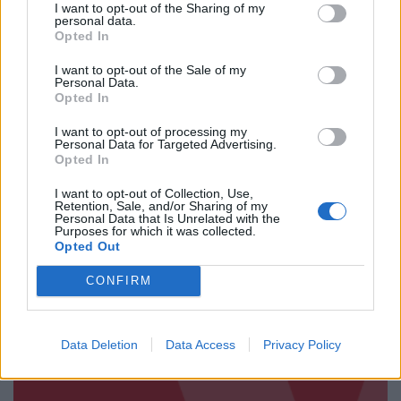
I want to opt-out of the Sharing of my
personal data.
Opted In
NYHETER
2026-08-06 KL. 08:42
I want to opt-out of the Sale of my
Här är en röd fläcki en
Personal Data.
Opted In
blå kommun
I want to opt-out of processing my
Personal Data for Targeted Advertising.
Opted In
Vallentuna nya på plats i valdistriktet Norrgården-
Sörgården – Vänsterpartiets starkaste fäste i kommunen
I want to opt-out of Collection, Use,
Retention, Sale, and/or Sharing of my
Personal Data that Is Unrelated with the
Purposes for which it was collected.
Opted Out
CONFIRM
Data Deletion
Data Access
Privacy Policy