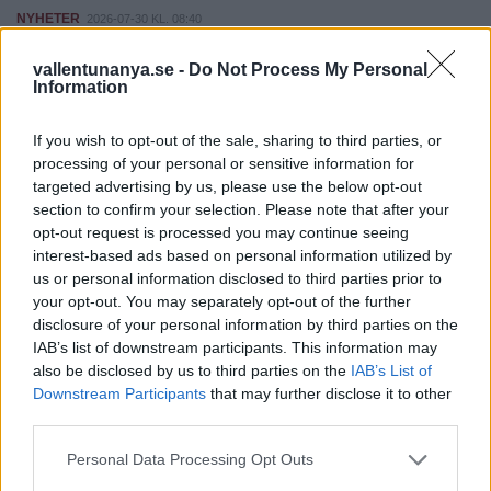
NYHETER
2026-07-30 KL. 08:40
I helgen: Mullerfest på flygfältet
vallentunanya.se -
Do Not Process My Personal
Information
Fler nyheter
If you wish to opt-out of the sale, sharing to third parties, or
processing of your personal or sensitive information for
PÅ STARTSIDAN JUST NU
targeted advertising by us, please use the below opt-out
section to confirm your selection. Please note that after your
opt-out request is processed you may continue seeing
interest-based ads based on personal information utilized by
us or personal information disclosed to third parties prior to
your opt-out. You may separately opt-out of the further
disclosure of your personal information by third parties on the
IAB’s list of downstream participants. This information may
also be disclosed by us to third parties on the
IAB’s List of
Downstream Participants
that may further disclose it to other
third parties.
Personal Data Processing Opt Outs