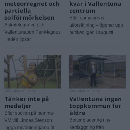
meteorregnet och
kvar i Vallentuna
partiella
centrum
solförmörkelsen
Efter sommarens
Astrofotografen och
utförsäljning – öppnar upp
Vallentunabon Per-Magnus
butiken igen i augusti
Hedén tipsar
2026-08-06 KL. 08:39
2026-08-06 KL. 08:37
Tänker inte på
Vallentuna ingen
medaljer
toppkommun för
äldre
Efter succén på hemma-
Bottenplacering i ny
VM vill Linnea Stenson
kartläggning från
lägga förväntningarna åt