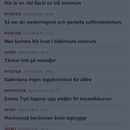
Här är en röd fläcki en blå kommun
NYHETER
2026-08-06 KL. 08:40
Så ser du meteorregnet och partiella solförmörkelsen
NYHETER
2026-08-06 KL. 08:39
Max fashion blir kvar i Vallentuna centrum
SPORT
2026-08-06 KL. 08:39
Tänker inte på medaljer
NYHETER
2026-08-06 KL. 08:37
Vallentuna ingen toppkommun för äldre
REPORTAGE
2026-08-06 KL. 08:37
Emma Tryti öppnar upp ateljén för keramikkurser
SPORT
2026-08-06 KL. 08:36
Hockeysajt berömmer årets lagbygge
SPORT
2026-08-06 KL. 08:31