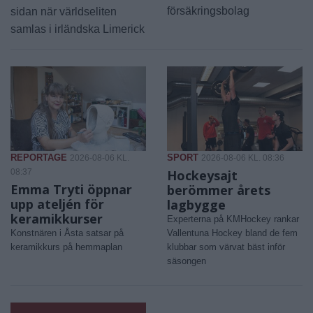
försäkringsbolag
sidan när världseliten
samlas i irländska Limerick
REPORTAGE
SPORT
2026-08-06 KL.
2026-08-06 KL. 08:36
08:37
Hockeysajt
Emma Tryti öppnar
berömmer årets
upp ateljén för
lagbygge
keramikkurser
Experterna på KMHockey rankar
Konstnären i Åsta satsar på
Vallentuna Hockey bland de fem
keramikkurs på hemmaplan
klubbar som värvat bäst inför
säsongen