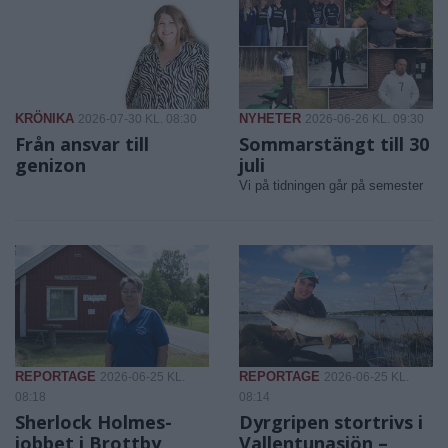
KRÖNIKA
NYHETER
2026-07-30 KL. 08:30
2026-06-26 KL. 09:30
Från ansvar till
Sommarstängt till 30
genizon
juli
Vi på tidningen går på semester
REPORTAGE
REPORTAGE
2026-06-25 KL.
2026-06-25 KL.
08:18
08:14
Sherlock Holmes-
Dyrgripen stortrivs i
jobbet i Brottby
Vallentunasjön –