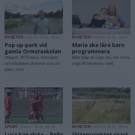
NYHETER
NYHETER
2026-07-30 KL. 08:47
2026-07-30 KL. 08:45
Pop up-park vid
Maria ska lära barn
gamla Ormstaskolan
programmera
Utegym, MTB-bana, konstgräs
Med hjälp av Lego ska hon locka
och sittplatser planeras vara på
unga till teknikens värld
plats i höst
SPORT
NYHETER
2026-07-30 KL. 08:45
2026-07-30 KL. 08:45
Luca kan sluta – Pelle
Jätteprojektet snart