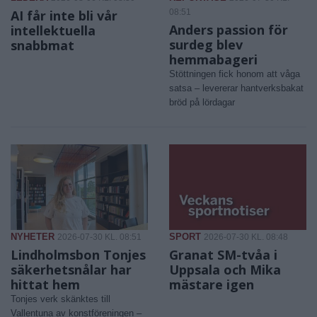
AI får inte bli vår
08:51
Anders passion för
intellektuella
surdeg blev
snabbmat
hemmabageri
Stöttningen fick honom att våga
satsa – levererar hantverksbakat
bröd på lördagar
NYHETER
SPORT
2026-07-30 KL. 08:51
2026-07-30 KL. 08:48
Lindholmsbon Tonjes
Granat SM-tvåa i
säkerhetsnålar har
Uppsala och Mika
hittat hem
mästare igen
Tonjes verk skänktes till
Vallentuna av konstföreningen –