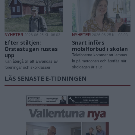
NYHETER
NYHETER
2026-06-25 KL. 08:03
2026-06-25 KL. 08:03
Efter stiltjen:
Snart införs
Örstastugan rustas
mobilförbud i skolan
upp
Telefonerna kommer att lämnas
in på morgonen och återfås när
Kan återgå till att användas av
skoldagen är slut
föreningar och skolklasser
LÄS SENASTE E-TIDNINGEN