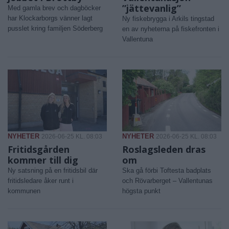
”jättevanlig”
Med gamla brev och dagböcker
har Klockarborgs vänner lagt
Ny fiskebrygga i Arkils tingstad
pusslet kring familjen Söderberg
en av nyheterna på fiskefronten i
Vallentuna
NYHETER
NYHETER
2026-06-25 KL. 08:03
2026-06-25 KL. 08:03
Fritidsgården
Roslagsleden dras
kommer till dig
om
Ny satsning på en fritidsbil där
Ska gå förbi Toftesta badplats
fritidsledare åker runt i
och Rövarberget – Vallentunas
kommunen
högsta punkt