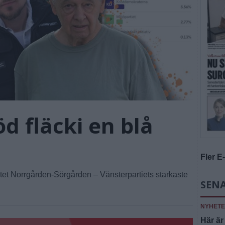
öd fläcki en blå
Fler E
iktet Norrgården-Sörgården – Vänsterpartiets starkaste
SEN
NYHET
Här är