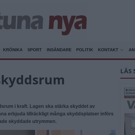
KRÖNIKA
SPORT
INSÄNDARE
POLITIK
KONTAKT
AN
LÄS 
skyddsrum
dsrum i kraft. Lagen ska stärka skyddet av
nna erbjuda tillräckligt många skyddsplatser införs
allade skyddade utrymmen.