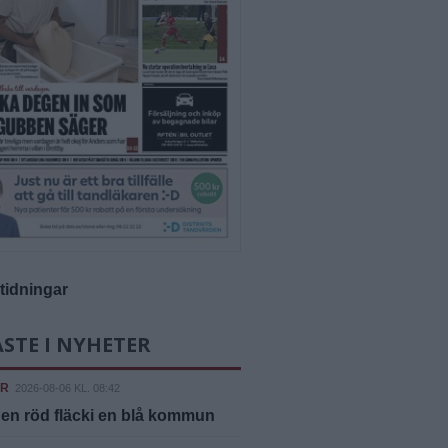
-tidningar
STE I NYHETER
ER
2026-08-06 KL. 08:42
 en röd fläcki en blå kommun