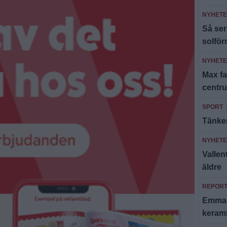
NYHET
Så ser
solfö
NYHET
Max fa
centr
SPORT
Tänker
NYHET
Valle
äldre
REPOR
Emma T
keram