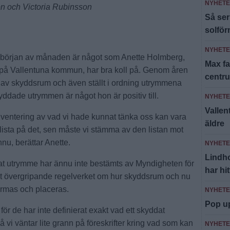
NYHET
on och Victoria Rubinsson
Så ser
solfö
NYHET
 i början av månaden är något som Anette Holmberg,
Max fa
ar på Vallentuna kommun, har bra koll på. Genom åren
centr
 av skyddsrum och även ställt i ordning utrymmena
yddade utrymmen är något hon är positiv till.
NYHET
Valle
 inventering av vad vi hade kunnat tänka oss kan vara
äldre
ista på det, sen måste vi stämma av den listan mot
nu, berättar Anette.
NYHET
Lindh
at utrymme har ännu inte bestämts av Myndigheten för
har hi
 det övergripande regelverket om hur skyddsrum och nu
rmas och placeras.
NYHET
Pop u
ör de har inte definierat exakt vad ett skyddat
 vi väntar lite grann på föreskrifter kring vad som kan
NYHET