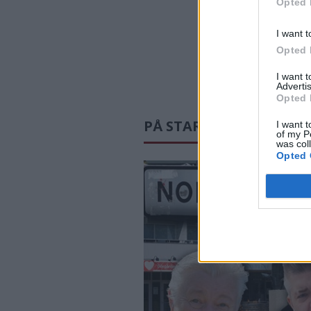
Opted 
I want t
Opted 
I want 
Advertis
Opted 
PÅ STARTSIDAN JUST N
I want t
of my P
was col
Opted 