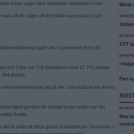
nnan vi kan säga vilka skyddade utrymmen vi har.
Maria 
 vara att de säger att det måste vara exakt si och
NYHET
Jättep
NYHET
SVT la
dsrumstäckning totalt sett. I kommunen finns 93
NYHET
I helge
 och Täby har 276 skyddsrum med 37 741 platser
344 platser.
Fler n
n rekommendera folk att gå ner i sina källare om det nu
MES
tuna tätort gjordes för väldigt länge sedan när det
NYHET
rättar Anette.
Max fa
centr
 det är svårt att börja gräva ut skyddsrum. Dessutom, i