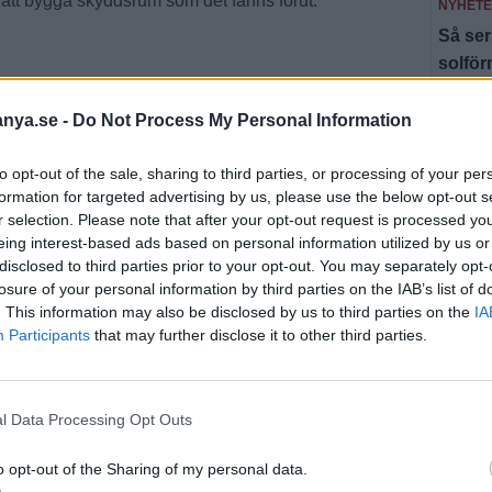
l att bygga skyddsrum som det fanns förut.
NYHET
Så ser
solfö
n finns frågan om skyddsrum med men det är inte
NYHET
v olika anledningar som att det skulle riskera att fördyra
anya.se -
Do Not Process My Personal Information
Här är
a på platsen. Därav har det inte byggts några nya
to opt-out of the sale, sharing to third parties, or processing of your per
NYHET
formation for targeted advertising by us, please use the below opt-out s
Valle
dsrum där skyddsrum hade kunnat vara aktuella under
r selection. Please note that after your opt-out request is processed y
äldre
eing interest-based ads based on personal information utilized by us or
.
disclosed to third parties prior to your opt-out. You may separately opt-
losure of your personal information by third parties on the IAB’s list of
raina har ukrainare inte haft skyddsrum likt de i
Fler n
. This information may also be disclosed by us to third parties on the
IA
ndra utrymmen vilket Anette menar att svenskar också
Participants
that may further disclose it to other third parties.
ån ett skyddsrum så kommer man inte hinna dit om
e eller har svårt att röra sig är det bättre att stanna
l Data Processing Opt Outs
t Vallentuna i sig är ett intressant mål. Däremot kan det
o opt-out of the Sharing of my personal data.
rar förbi saker förbi Vallentuna.