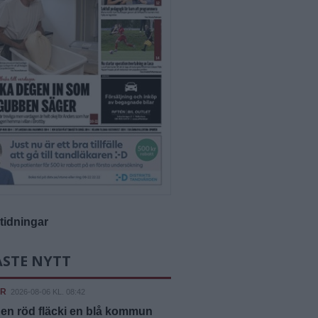
-tidningar
ASTE NYTT
ER
2026-08-06 KL. 08:42
 en röd fläcki en blå kommun