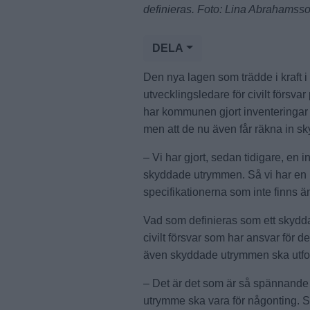
definieras. Foto: Lina Abrahamss
DELA
Den nya lagen som trädde i kraft
utvecklingsledare för civilt försv
har kommunen gjort inventeringar
men att de nu även får räkna in sk
– Vi har gjort, sedan tidigare, en
skyddade utrymmen. Så vi har en l
specifikationerna som inte finns än
Vad som definieras som ett skydd
civilt försvar som har ansvar för
även skyddade utrymmen ska utfo
– Det är det som är så spännande f
utrymme ska vara för någonting. Så