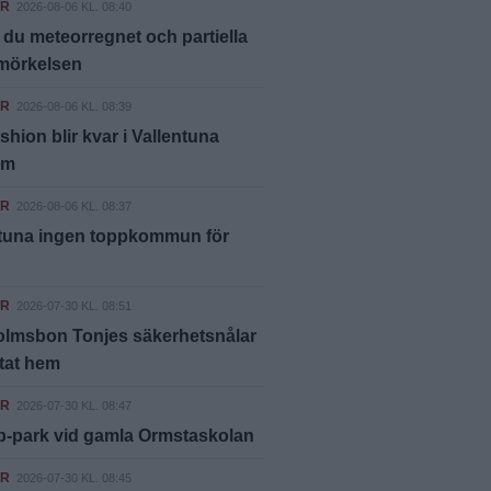
ER
2026-08-06 KL. 08:40
 du meteorregnet och partiella
rmörkelsen
ER
2026-08-06 KL. 08:39
shion blir kvar i Vallentuna
um
ER
2026-08-06 KL. 08:37
ntuna ingen toppkommun för
ER
2026-07-30 KL. 08:51
olmsbon Tonjes säkerhetsnålar
ttat hem
ER
2026-07-30 KL. 08:47
p-park vid gamla Ormstaskolan
ER
2026-07-30 KL. 08:45