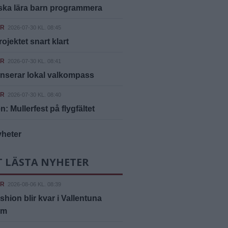
ska lära barn programmera
ER
2026-07-30 KL. 08:45
rojektet snart klart
ER
2026-07-30 KL. 08:41
nserar lokal valkompass
ER
2026-07-30 KL. 08:40
n: Mullerfest på flygfältet
yheter
T LÄSTA NYHETER
ER
2026-08-06 KL. 08:39
shion blir kvar i Vallentuna
um