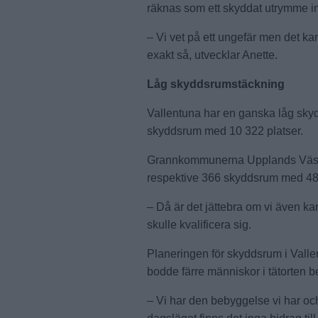
räknas som ett skyddat utrymme i
– Vi vet på ett ungefär men det kan
exakt så, utvecklar Anette.
Låg skyddsrumstäckning
Vallentuna har en ganska låg skyd
skyddsrum med 10 322 platser.
Grannkommunerna Upplands Väsby
respektive 366 skyddsrum med 48 
– Då är det jättebra om vi även ka
skulle kvalificera sig.
Planeringen för skyddsrum i Vallen
bodde färre människor i tätorten be
– Vi har den bebyggelse vi har och