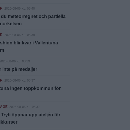
ER
2026-08-06 KL. 08:40
 du meteorregnet och partiella
rmörkelsen
ER
2026-08-06 KL. 08:39
shion blir kvar i Vallentuna
um
2026-08-06 KL. 08:39
 inte på medaljer
ER
2026-08-06 KL. 08:37
ntuna ingen toppkommun för
TAGE
2026-08-06 KL. 08:37
ryti öppnar upp ateljén för
ikkurser