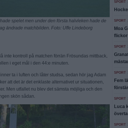
SPORT
Hocke
de spelet men under den första halvleken hade de
SPORT
sstag ändrade matchbilden. Foto: Uffe Lindeborg
Moa Gr
flickor
SPORT
Granat
 inte kontroll på matchen förrän Frösundas mittback,
mästar
llen i eget mål i den 44:e minuten.
SPORT
inner ta i luften och låter studsa, sedan hör jag Adam
Fem lä
r att det är det enklaste alternativet ur situationen,
förstä
äker. Men utfallet nu blev det sämsta möjliga och den
 ingen skön sådan.
SPORT
Luca k
övert
SPORT