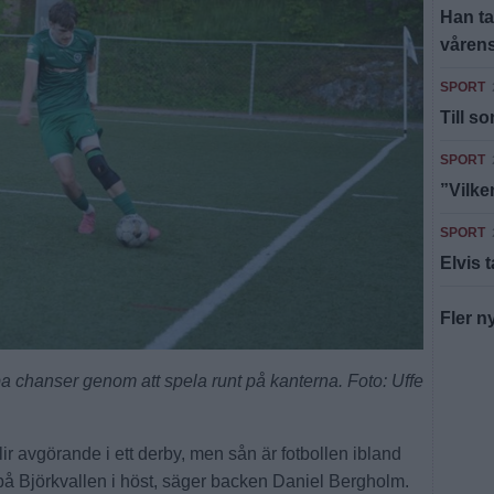
Han ta
vårens
SPORT
Till s
SPORT
”Vilke
SPORT
Elvis 
Fler n
 chanser genom att spela runt på kanterna. Foto: Uffe
blir avgörande i ett derby, men sån är fotbollen ibland
h på Björkvallen i höst, säger backen Daniel Bergholm.