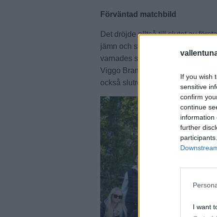
Förväntad matchbild
Det dröjde alltså till slutet av förs
jämn och stundtals hetsig inledn
vallentun
varnades strax före paus, kom 1–
Viggo Brandt fram och gjorde sitt 
If you wish 
också slutresultatet till 3-0.
sensitive in
confirm you
continue se
information 
further disc
participants
Downstream 
Persona
I want t