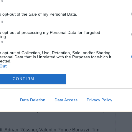
In
o opt-out of the Sale of my Personal Data.
In
to opt-out of processing my Personal Data for Targeted
ing.
In
o opt-out of Collection, Use, Retention, Sale, and/or Sharing
ersonal Data that Is Unrelated with the Purposes for which it
lected.
Out
l när väl proppen gick ur och Brottbuý gjorde två
ffe Lindeborg
CONFIRM
öjd med hur Brottby SK genomför matchen.
Data Deletion
Data Access
Privacy Policy
tat oss. Vi bestämde oss för att stänga ned Martin
an inte är med i målprotokollet så vinner vi matchen,
att. Adrian Rössner, Valentin Ponce Bonazzi, Tim