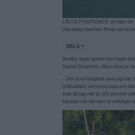
LÅSTA POSITIONER. Brottby SK ha
inte riktigt matchen förrän ett mi
DELA
Brottby ägde spelet men hade ändå
Daniel Bergholm, råkar nicka in bo
– Det är en långboll som jag inte h
(målvakten, red anm) ropa och tänke
trots att jag inte är 100 procent s
känslan när det sker är verkligen