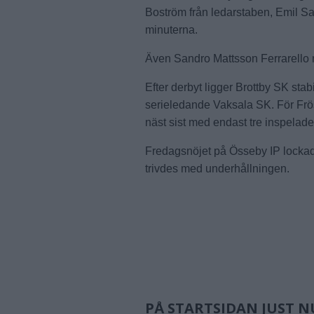
Boström från ledarstaben, Emil S
minuterna.
Även Sandro Mattsson Ferrarello no
Efter derbyt ligger Brottby SK stabi
serieledande Vaksala SK. För Frös
näst sist med endast tre inspelade
Fredagsnöjet på Össeby IP lockade
trivdes med underhållningen.
PÅ STARTSIDAN JUST N