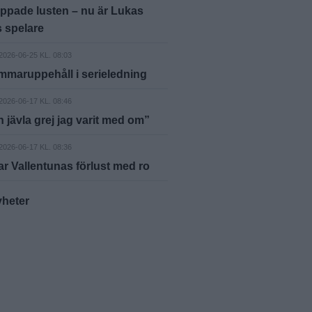
ppade lusten – nu är Lukas
 spelare
2026-06-25 KL. 08:03
ommaruppehåll i serieledning
2026-06-17 KL. 08:46
n jävla grej jag varit med om”
2026-06-17 KL. 08:36
tar Vallentunas förlust med ro
yheter