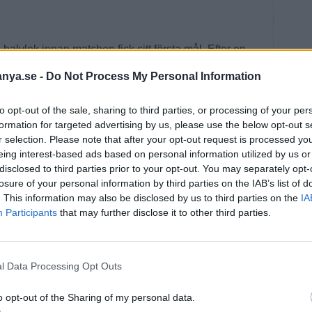
ta halvlek innan matchen fick sitt första mål. Efter en
ing, där både Isak Lingemark och Max Hansson
anya.se -
Do Not Process My Personal Information
0 i den 45:e minuten. Och redan minuten senare klev
första mål för kvällen. Timmen spelad fastställde han
to opt-out of the sale, sharing to third parties, or processing of your per
formation for targeted advertising by us, please use the below opt-out s
r selection. Please note that after your opt-out request is processed y
eing interest-based ads based on personal information utilized by us or
disclosed to third parties prior to your opt-out. You may separately opt-
losure of your personal information by third parties on the IAB’s list of
. This information may also be disclosed by us to third parties on the
IA
Participants
that may further disclose it to other third parties.
l Data Processing Opt Outs
o opt-out of the Sharing of my personal data.