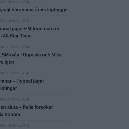
2026-08-06 KL. 08:36
ysajt berömmer årets lagbygge
2026-08-06 KL. 08:31
anat jagar EM-form och tre
 i All-Star Team
2026-07-30 KL. 08:48
 SM-tvåa i Uppsala och Mika
e igen
2026-07-30 KL. 08:47
mnar – Hyppel jagar
rkningar
2026-07-30 KL. 08:45
an sluta – Pelle försöker
ala honom
2026-06-25 KL. 08:03