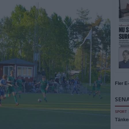
Fler E
SENA
SPORT
Tänker