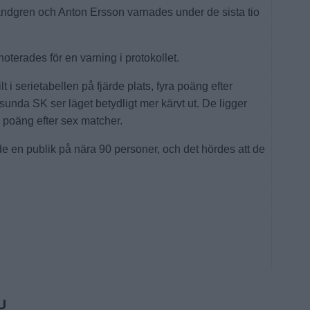
andgren och Anton Ersson varnades under de sista tio
terades för en varning i protokollet.
lt i serietabellen på fjärde plats, fyra poäng efter
unda SK ser läget betydligt mer kärvt ut. De ligger
 poäng efter sex matcher.
 en publik på nära 90 personer, och det hördes att de
U