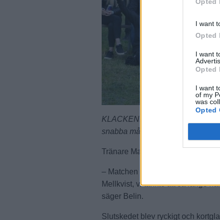
Opted 
I want t
Opted 
I want 
Advertis
Opted 
I want t
of my P
was col
Opted 
KLACKEN. De blev ett mäktigt jube
snabba mål mot Frösunda. Foto: U
Tränare Mattias Belin var klart n
– Matchen blev som vi hade förvän
Mellkvist, vi tänkte att så länge h
säger Belin.
Slutskedet blev ryckigt och kortgl