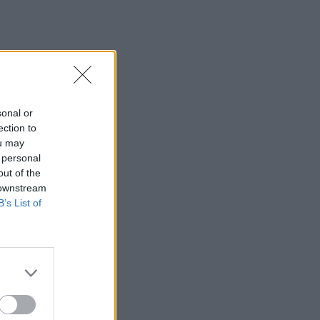
sonal or
ection to
ou may
 personal
out of the
 downstream
B’s List of