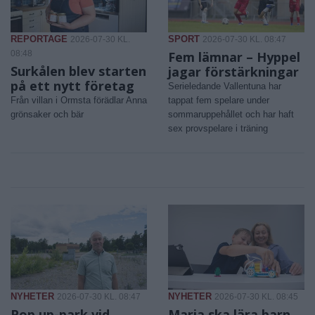
REPORTAGE
SPORT
2026-07-30 KL.
2026-07-30 KL. 08:47
08:48
Fem lämnar – Hyppel
Surkålen blev starten
jagar förstärkningar
på ett nytt företag
Serieledande Vallentuna har
Från villan i Ormsta förädlar Anna
tappat fem spelare under
grönsaker och bär
sommaruppehållet och har haft
sex provspelare i träning
NYHETER
NYHETER
2026-07-30 KL. 08:47
2026-07-30 KL. 08:45
Pop up-park vid
Maria ska lära barn