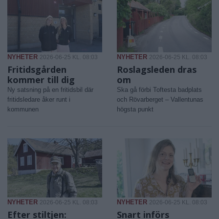
NYHETER
NYHETER
2026-06-25 KL. 08:03
2026-06-25 KL. 08:03
Fritidsgården
Roslagsleden dras
kommer till dig
om
Ny satsning på en fritidsbil där
Ska gå förbi Toftesta badplats
fritidsledare åker runt i
och Rövarberget – Vallentunas
kommunen
högsta punkt
NYHETER
NYHETER
2026-06-25 KL. 08:03
2026-06-25 KL. 08:03
Efter stiltjen:
Snart införs