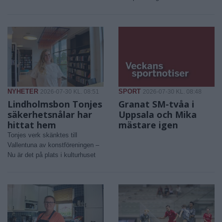
NYHETER
SPORT
2026-07-30 KL. 08:51
2026-07-30 KL. 08:48
Lindholmsbon Tonjes
Granat SM-tvåa i
säkerhetsnålar har
Uppsala och Mika
hittat hem
mästare igen
Tonjes verk skänktes till
Vallentuna av konstföreningen –
Nu är det på plats i kulturhuset