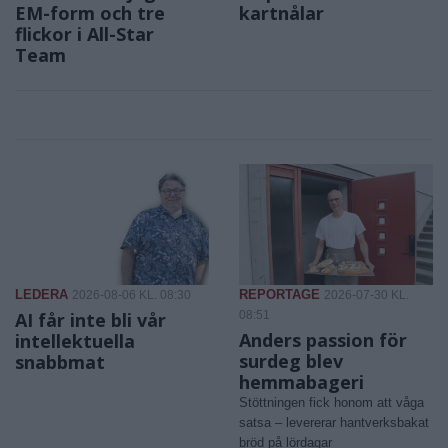
EM-form och tre
kartnålar
flickor i All-Star
Team
LEDERA
REPORTAGE
2026-08-06 KL. 08:30
2026-07-30 KL.
AI får inte bli vår
08:51
Anders passion för
intellektuella
surdeg blev
snabbmat
hemmabageri
Stöttningen fick honom att våga
satsa – levererar hantverksbakat
bröd på lördagar