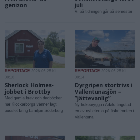
genizon
juli
Vi på tidningen går på semester
REPORTAGE
REPORTAGE
2026-06-25 KL.
2026-06-25 KL.
08:18
08:14
Sherlock Holmes-
Dyrgripen stortrivs i
jobbet i Brottby
Vallentunasjön –
”jättevanlig”
Med gamla brev och dagböcker
har Klockarborgs vänner lagt
Ny fiskebrygga i Arkils tingstad
pusslet kring familjen Söderberg
en av nyheterna på fiskefronten i
Vallentuna