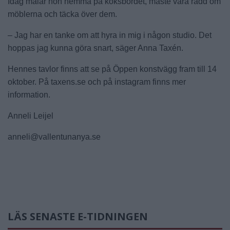
Idag målar hon hemma på köksbordet, måste vara rädd om
möblerna och täcka över dem.
– Jag har en tanke om att hyra in mig i någon studio. Det
hoppas jag kunna göra snart, säger Anna Taxén.
Hennes tavlor finns att se på Öppen konstvägg fram till 14
oktober. På taxens.se och på instagram finns mer
information.
Anneli Leijel
anneli@vallentunanya.se
LÄS SENASTE E-TIDNINGEN