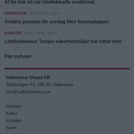
AI får inte bli vår intellektuella snabbmat
REPORTAGE
2026-07-30 KL. 08:51
Anders passion för surdeg blev hemmabageri
NYHETER
2026-07-30 KL. 08:51
Lindholmsbon Tonjes säkerhetsnålar har hittat hem
Fler nyheter
Vallentuna Steget AB
Tellusvägen 43, 186 36, Vallentuna
info@vallentunanya.se
Nyheter
Kultur
Krönika
Sport