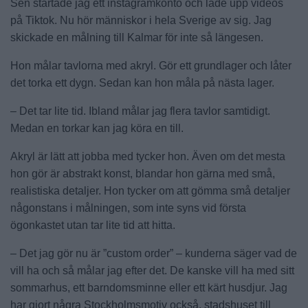
Sen startade jag ett instagramkonto och lade upp videos
på Tiktok. Nu hör människor i hela Sverige av sig. Jag
skickade en målning till Kalmar för inte så längesen.
Hon målar tavlorna med akryl. Gör ett grundlager och låter
det torka ett dygn. Sedan kan hon måla på nästa lager.
– Det tar lite tid. Ibland målar jag flera tavlor samtidigt.
Medan en torkar kan jag köra en till.
Akryl är lätt att jobba med tycker hon. Även om det mesta
hon gör är abstrakt konst, blandar hon gärna med små,
realistiska detaljer. Hon tycker om att gömma små detaljer
någonstans i målningen, som inte syns vid första
ögonkastet utan tar lite tid att hitta.
– Det jag gör nu är ”custom order” – kunderna säger vad de
vill ha och så målar jag efter det. De kanske vill ha med sitt
sommarhus, ett barndomsminne eller ett kärt husdjur. Jag
har gjort några Stockholmsmotiv också, stadshuset till