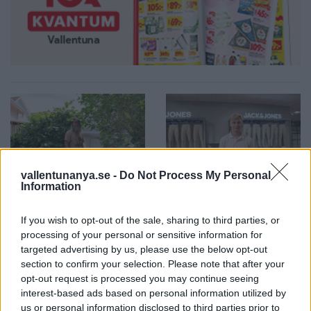
vallentunanya.se -
Do Not Process My Personal
2026-08-06 KL. 08:40
2026-08-06 KL. 08:39
Information
Så ser du
Max fashion blir
meteorregnet och
kvar i Vallentuna
If you wish to opt-out of the sale, sharing to third parties, or
partiella
centrum
processing of your personal or sensitive information for
solförmörkelsen
targeted advertising by us, please use the below opt-out
Efter sommarens
section to confirm your selection. Please note that after your
Astrofotografen och
utförsäljning – öppnar upp
opt-out request is processed you may continue seeing
Vallentunabon Per-Magnus
butiken igen i augusti
interest-based ads based on personal information utilized by
Hedén tipsar
us or personal information disclosed to third parties prior to