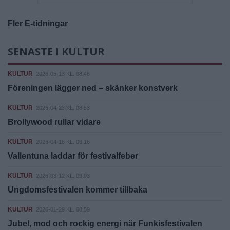
Fler E-tidningar
SENASTE I KULTUR
KULTUR
2026-05-13 KL. 08:46
Föreningen lägger ned – skänker konstverk
KULTUR
2026-04-23 KL. 08:53
Brollywood rullar vidare
KULTUR
2026-04-16 KL. 09:16
Vallentuna laddar för festivalfeber
KULTUR
2026-03-12 KL. 09:03
Ungdomsfestivalen kommer tillbaka
KULTUR
2026-01-29 KL. 08:59
Jubel, mod och rockig energi när Funkisfestivalen