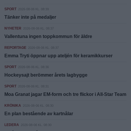
SPORT
2026-08-06 KL. 08:39
Tänker inte på medaljer
NYHETER
2026-08-06 KL. 08:37
Vallentuna ingen toppkommun för äldre
REPORTAGE
2026-08-06 KL. 08:37
Emma Tryti öppnar upp ateljén för keramikkurser
SPORT
2026-08-06 KL. 08:36
Hockeysajt berömmer årets lagbygge
SPORT
2026-08-06 KL. 08:31
Moa Granat jagar EM-form och tre flickor i All-Star Team
KRÖNIKA
2026-08-06 KL. 08:30
En plan bestående av kartnålar
LEDERA
2026-08-06 KL. 08:30