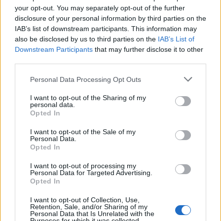
your opt-out. You may separately opt-out of the further
disclosure of your personal information by third parties on the
IAB’s list of downstream participants. This information may
also be disclosed by us to third parties on the
IAB’s List of
Downstream Participants
that may further disclose it to other
third parties.
Personal Data Processing Opt Outs
2026-08-06 KL. 08:39
2026-08-06 KL. 08:37
Tänker inte på
Vallentuna ingen
I want to opt-out of the Sharing of my
medaljer
toppkommun för
personal data.
Opted In
äldre
Efter succén på hemma-
Bottenplacering i ny
VM vill Linnea Stenson
I want to opt-out of the Sale of my
Personal Data.
kartläggning från
lägga förväntningarna åt
Opted In
försäkringsbolag
sidan när världseliten
I want to opt-out of processing my
samlas i irländska Limerick
Personal Data for Targeted Advertising.
Opted In
I want to opt-out of Collection, Use,
Retention, Sale, and/or Sharing of my
Personal Data that Is Unrelated with the
Purposes for which it was collected.