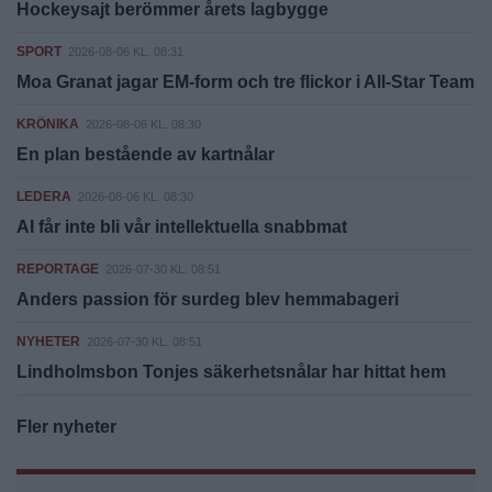
Hockeysajt berömmer årets lagbygge
SPORT
2026-08-06 KL. 08:31
Moa Granat jagar EM-form och tre flickor i All-Star Team
KRÖNIKA
2026-08-06 KL. 08:30
En plan bestående av kartnålar
LEDERA
2026-08-06 KL. 08:30
AI får inte bli vår intellektuella snabbmat
REPORTAGE
2026-07-30 KL. 08:51
Anders passion för surdeg blev hemmabageri
NYHETER
2026-07-30 KL. 08:51
Lindholmsbon Tonjes säkerhetsnålar har hittat hem
Fler nyheter