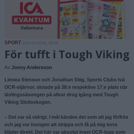
SPORT
2024-04-25 KL. 09:50
För tufft i Tough Viking
Av
Jonny Andersson
Linnea Stenson och Jonathan Stiig, Sports Clubs två
OCR-stjärnor, slutade på 38:e respektive 17:e plats när
tävlingssäsongen på allvar drog igång med Tough
Viking Slottsskogen.
– Det var så vidrigt. I mål kändes det som att jag förfrös
och jag var tvungen att strippa och få på mig torra
kläder direkt. Det här var absolut inget OCR-lopp som