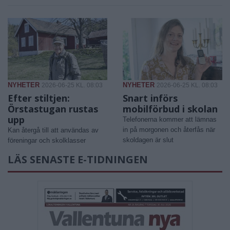
NYHETER
NYHETER
2026-06-25 KL. 08:03
2026-06-25 KL. 08:03
Efter stiltjen:
Snart införs
Örstastugan rustas
mobilförbud i skolan
upp
Telefonerna kommer att lämnas
in på morgonen och återfås när
Kan återgå till att användas av
skoldagen är slut
föreningar och skolklasser
LÄS SENASTE E-TIDNINGEN