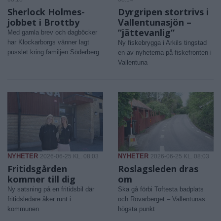
Sherlock Holmes-
Dyrgripen stortrivs i
jobbet i Brottby
Vallentunasjön –
”jättevanlig”
Med gamla brev och dagböcker
har Klockarborgs vänner lagt
Ny fiskebrygga i Arkils tingstad
pusslet kring familjen Söderberg
en av nyheterna på fiskefronten i
Vallentuna
NYHETER
NYHETER
2026-06-25 KL. 08:03
2026-06-25 KL. 08:03
Fritidsgården
Roslagsleden dras
kommer till dig
om
Ny satsning på en fritidsbil där
Ska gå förbi Toftesta badplats
fritidsledare åker runt i
och Rövarberget – Vallentunas
kommunen
högsta punkt