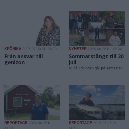
KRÖNIKA
NYHETER
2026-07-30 KL. 08:30
2026-06-26 KL. 09:30
Från ansvar till
Sommarstängt till 30
genizon
juli
Vi på tidningen går på semester
REPORTAGE
REPORTAGE
2026-06-25 KL.
2026-06-25 KL.
08:18
08:14