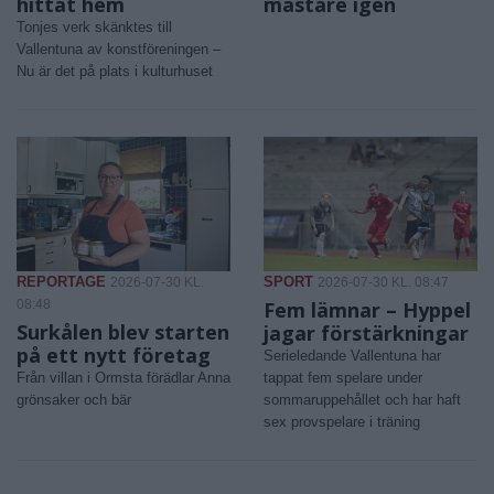
hittat hem
mästare igen
Tonjes verk skänktes till
Vallentuna av konstföreningen –
Nu är det på plats i kulturhuset
REPORTAGE
SPORT
2026-07-30 KL.
2026-07-30 KL. 08:47
08:48
Fem lämnar – Hyppel
Surkålen blev starten
jagar förstärkningar
på ett nytt företag
Serieledande Vallentuna har
Från villan i Ormsta förädlar Anna
tappat fem spelare under
grönsaker och bär
sommaruppehållet och har haft
sex provspelare i träning