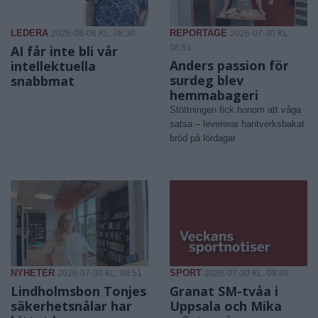
LEDERA
REPORTAGE
2026-08-06 KL. 08:30
2026-07-30 KL.
AI får inte bli vår
08:51
Anders passion för
intellektuella
surdeg blev
snabbmat
hemmabageri
Stöttningen fick honom att våga
satsa – levererar hantverksbakat
bröd på lördagar
NYHETER
SPORT
2026-07-30 KL. 08:51
2026-07-30 KL. 08:48
Lindholmsbon Tonjes
Granat SM-tvåa i
säkerhetsnålar har
Uppsala och Mika