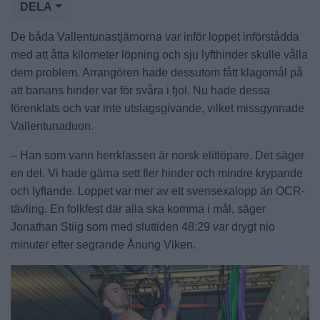
DELA
De båda Vallentunastjärnorna var inför loppet införstådda
med att åtta kilometer löpning och sju lyfthinder skulle vålla
dem problem. Arrangören hade dessutom fått klagomål på
att banans hinder var för svåra i fjol. Nu hade dessa
förenklats och var inte utslagsgivande, vilket missgynnade
Vallentunaduon.
– Han som vann herrklassen är norsk elitlöpare. Det säger
en del. Vi hade gärna sett fler hinder och mindre krypande
och lyftande. Loppet var mer av ett svensexalopp än OCR-
tävling. En folkfest där alla ska komma i mål, säger
Jonathan Stiig som med sluttiden 48:29 var drygt nio
minuter efter segrande Ånung Viken.