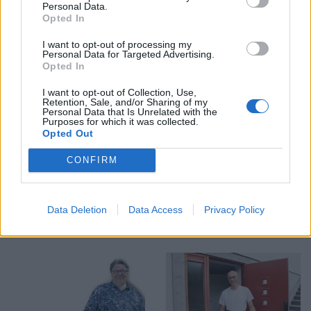
Personal Data.
Opted In
I want to opt-out of processing my
Personal Data for Targeted Advertising.
Opted In
I want to opt-out of Collection, Use,
Retention, Sale, and/or Sharing of my
Personal Data that Is Unrelated with the
SPORT
KRÖNIKA
2026-08-06 KL. 08:31
2026-08-06 KL. 08:30
Purposes for which it was collected.
Moa Granat jagar
En plan bestående av
Opted Out
EM-form och tre
kartnålar
flickor i All-Star
CONFIRM
Team
Data Deletion
Data Access
Privacy Policy