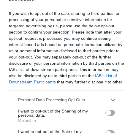
Bottenplacering i ny
VM vill Linnea Stenson
kartläggning från
lägga förväntningarna åt
If you wish to opt-out of the sale, sharing to third parties, or
försäkringsbolag
processing of your personal or sensitive information for
sidan när världseliten
targeted advertising by us, please use the below opt-out
samlas i irländska Limerick
section to confirm your selection. Please note that after your
opt-out request is processed you may continue seeing
interest-based ads based on personal information utilized by
us or personal information disclosed to third parties prior to
your opt-out. You may separately opt-out of the further
disclosure of your personal information by third parties on the
IAB’s list of downstream participants. This information may
also be disclosed by us to third parties on the
IAB’s List of
Downstream Participants
that may further disclose it to other
REPORTAGE
SPORT
2026-08-06 KL.
2026-08-06 KL. 08:36
third parties.
08:37
Hockeysajt
Emma Tryti öppnar
berömmer årets
Personal Data Processing Opt Outs
upp ateljén för
lagbygge
keramikkurser
Experterna på KMHockey rankar
I want to opt-out of the Sharing of my
Konstnären i Åsta satsar på
Vallentuna Hockey bland de fem
personal data.
Opted In
keramikkurs på hemmaplan
klubbar som värvat bäst inför
säsongen
I want to opt-out of the Sale of my