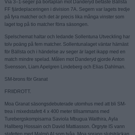
Via 3–1-seger på bortaplan mot Danderyd befäste Bällsta
FF fjärdeplaceringen i division 7A. Segern var lagets tredje
på fyra matcher och det är precis lika många vinster som
laget tog på tio matcher förra säsongen.
Spelschemat haltar och ledande Sollentuna Utveckling har
tolv poäng på fem matcher. Sollentunalaget väntar härnäst
för Bällsta och i händelse av seger är laget ikapp med en
match mindre spelad. Målen mot Danderyd gjorde Anton
Svensson, Liam Apelgren Lindeberg och Elias Dahlman.
SM-brons för Granat
FRIIDROTT.
Moa Granat säsongsdebuterade utomhus med att bli SM-
trea i mixedstafett 4 x 400 meter tillsammans med
Turebergskompisarna Saviola Mbugua Waithira, Ayla
Hallberg Hossain och David Mattiasson. Örgryte IS vann
stafetten med Malmö AI som tvåa. Moa sprang slutsträckan