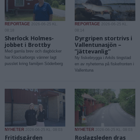
REPORTAGE
REPORTAGE
2026-06-25 KL.
2026-06-25 KL.
08:18
08:14
Sherlock Holmes-
Dyrgripen stortrivs i
jobbet i Brottby
Vallentunasjön –
”jättevanlig”
Med gamla brev och dagböcker
har Klockarborgs vänner lagt
Ny fiskebrygga i Arkils tingstad
pusslet kring familjen Söderberg
en av nyheterna på fiskefronten i
Vallentuna
NYHETER
NYHETER
2026-06-25 KL. 08:03
2026-06-25 KL. 08:03
Fritidsgården
Roslagsleden dras