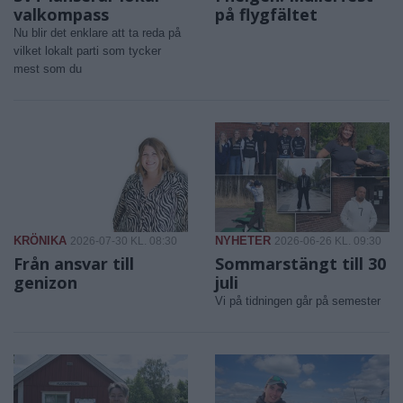
valkompass
på flygfältet
Nu blir det enklare att ta reda på
vilket lokalt parti som tycker
mest som du
KRÖNIKA
NYHETER
2026-07-30 KL. 08:30
2026-06-26 KL. 09:30
Från ansvar till
Sommarstängt till 30
genizon
juli
Vi på tidningen går på semester