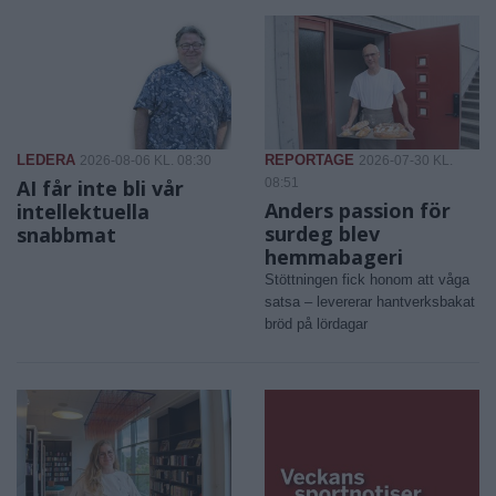
LEDERA
REPORTAGE
2026-08-06 KL. 08:30
2026-07-30 KL.
AI får inte bli vår
08:51
Anders passion för
intellektuella
surdeg blev
snabbmat
hemmabageri
Stöttningen fick honom att våga
satsa – levererar hantverksbakat
bröd på lördagar