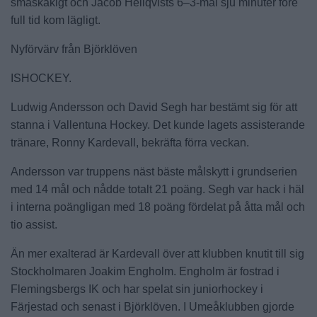
småskakigt och Jacob Hellqvists 6–3-mål sju minuter före
full tid kom lägligt.
Nyförvärv från Björklöven
ISHOCKEY.
Ludwig Andersson och David Segh har bestämt sig för att
stanna i Vallentuna Hockey. Det kunde lagets assisterande
tränare, Ronny Kardevall, bekräfta förra veckan.
Andersson var truppens näst bäste målskytt i grundserien
med 14 mål och nådde totalt 21 poäng. Segh var hack i häl
i interna poängligan med 18 poäng fördelat på åtta mål och
tio assist.
Än mer exalterad är Kardevall över att klubben knutit till sig
Stockholmaren Joakim Engholm. Engholm är fostrad i
Flemingsbergs IK och har spelat sin juniorhockey i
Färjestad och senast i Björklöven. I Umeåklubben gjorde