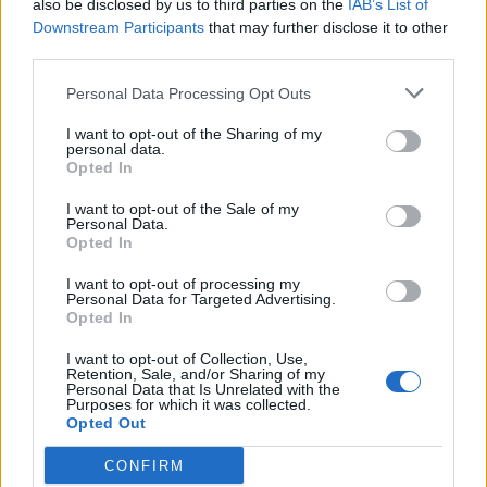
also be disclosed by us to third parties on the
IAB’s List of
Downstream Participants
that may further disclose it to other
third parties.
Personal Data Processing Opt Outs
2026-08-06 KL. 08:40
2026-08-06 KL. 08:39
I want to opt-out of the Sharing of my
Så ser du
Max fashion blir
personal data.
Opted In
meteorregnet och
kvar i Vallentuna
partiella
centrum
I want to opt-out of the Sale of my
solförmörkelsen
Personal Data.
Efter sommarens
Opted In
Astrofotografen och
utförsäljning – öppnar upp
Vallentunabon Per-Magnus
butiken igen i augusti
I want to opt-out of processing my
Personal Data for Targeted Advertising.
Hedén tipsar
Opted In
I want to opt-out of Collection, Use,
Retention, Sale, and/or Sharing of my
Personal Data that Is Unrelated with the
Purposes for which it was collected.
Opted Out
CONFIRM