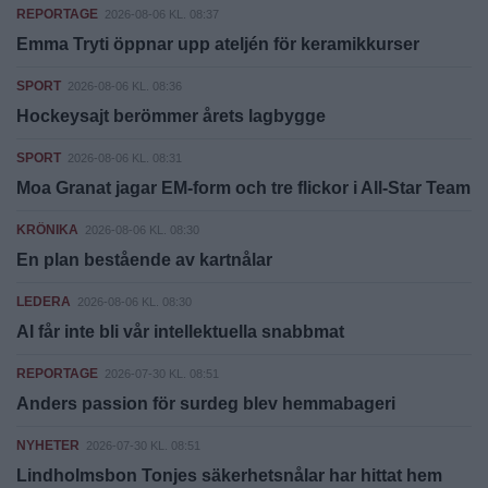
REPORTAGE
2026-08-06 KL. 08:37
Emma Tryti öppnar upp ateljén för keramikkurser
SPORT
2026-08-06 KL. 08:36
Hockeysajt berömmer årets lagbygge
SPORT
2026-08-06 KL. 08:31
Moa Granat jagar EM-form och tre flickor i All-Star Team
KRÖNIKA
2026-08-06 KL. 08:30
En plan bestående av kartnålar
LEDERA
2026-08-06 KL. 08:30
AI får inte bli vår intellektuella snabbmat
REPORTAGE
2026-07-30 KL. 08:51
Anders passion för surdeg blev hemmabageri
NYHETER
2026-07-30 KL. 08:51
Lindholmsbon Tonjes säkerhetsnålar har hittat hem