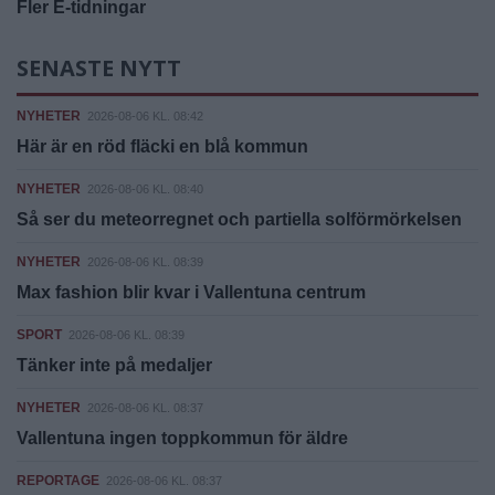
Fler E-tidningar
SENASTE NYTT
NYHETER
2026-08-06 KL. 08:42
Här är en röd fläcki en blå kommun
NYHETER
2026-08-06 KL. 08:40
Så ser du meteorregnet och partiella solförmörkelsen
NYHETER
2026-08-06 KL. 08:39
Max fashion blir kvar i Vallentuna centrum
SPORT
2026-08-06 KL. 08:39
Tänker inte på medaljer
NYHETER
2026-08-06 KL. 08:37
Vallentuna ingen toppkommun för äldre
REPORTAGE
2026-08-06 KL. 08:37