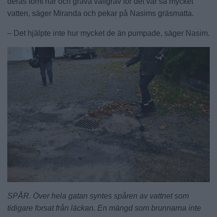
deras tomt här och gräva vallgrav för det var så mycket
vatten, säger Miranda och pekar på Nasims gräsmatta.
– Det hjälpte inte hur mycket de än pumpade, säger Nasim.
SPÅR. Över hela gatan syntes spåren av vattnet som
tidigare forsat från läckan. En mängd som brunnarna inte