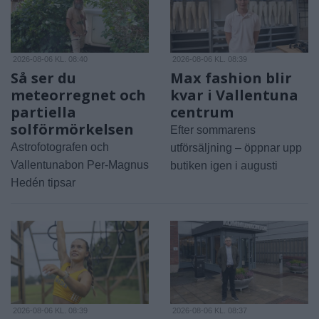
2026-08-06 KL. 08:40
2026-08-06 KL. 08:39
Så ser du
Max fashion blir
meteorregnet och
kvar i Vallentuna
partiella
centrum
solförmörkelsen
Efter sommarens
Astrofotografen och
utförsäljning – öppnar upp
Vallentunabon Per-Magnus
butiken igen i augusti
Hedén tipsar
2026-08-06 KL. 08:39
2026-08-06 KL. 08:37