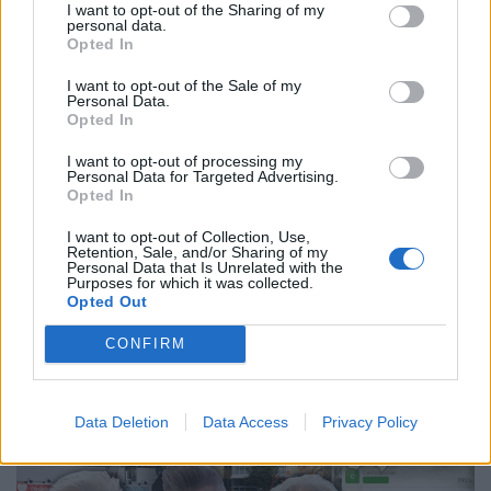
NYHETER
2026-08-06 KL. 08:40
I want to opt-out of the Sharing of my
personal data.
Så ser du meteorregnet och partiella solförmörkelsen
Opted In
NYHETER
2026-08-06 KL. 08:42
I want to opt-out of the Sale of my
Personal Data.
Här är en röd fläcki en blå kommun
Opted In
NYHETER
2026-08-06 KL. 08:37
I want to opt-out of processing my
Personal Data for Targeted Advertising.
Vallentuna ingen toppkommun för äldre
Opted In
Fler nyheter
I want to opt-out of Collection, Use,
Retention, Sale, and/or Sharing of my
Personal Data that Is Unrelated with the
Purposes for which it was collected.
Opted Out
PÅ STARTSIDAN JUST NU
CONFIRM
Data Deletion
Data Access
Privacy Policy