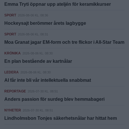
Emma Tryti öppnar upp ateljén för keramikkurser
SPORT
2026-08-06 KL. 08:36
Hockeysajt berömmer årets lagbygge
SPORT
2026-08-06 KL. 08:31
Moa Granat jagar EM-form och tre flickor i All-Star Team
KRÖNIKA
2026-08-06 KL. 08:30
En plan bestående av kartnålar
LEDERA
2026-08-06 KL. 08:30
AI får inte bli vår intellektuella snabbmat
REPORTAGE
2026-07-30 KL. 08:51
Anders passion för surdeg blev hemmabageri
NYHETER
2026-07-30 KL. 08:51
Lindholmsbon Tonjes säkerhetsnålar har hittat hem