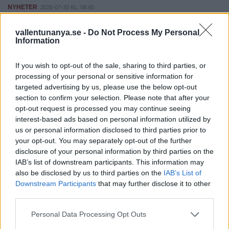
NYHETER
2026-07-30 KL. 08:45
Maria ska lära barn programmera
vallentunanya.se -
Do Not Process My Personal
Information
NYHETER
2026-07-30 KL. 08:45
Jätteprojektet snart klart
If you wish to opt-out of the sale, sharing to third parties, or
NYHETER
2026-07-30 KL. 08:41
processing of your personal or sensitive information for
targeted advertising by us, please use the below opt-out
SVT lanserar lokal valkompass
section to confirm your selection. Please note that after your
opt-out request is processed you may continue seeing
NYHETER
2026-07-30 KL. 08:40
interest-based ads based on personal information utilized by
I helgen: Mullerfest på flygfältet
us or personal information disclosed to third parties prior to
your opt-out. You may separately opt-out of the further
Fler nyheter
disclosure of your personal information by third parties on the
IAB’s list of downstream participants. This information may
also be disclosed by us to third parties on the
IAB’s List of
MEST LÄSTA NYHETER
Downstream Participants
that may further disclose it to other
third parties.
NYHETER
2026-08-06 KL. 08:39
Max fashion blir kvar i Vallentuna centrum
Personal Data Processing Opt Outs