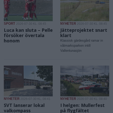
SPORT
NYHETER
2026-07-30 KL. 08:45
2026-07-30 KL. 08:45
Luca kan sluta – Pelle
Jätteprojektet snart
försöker övertala
klart
honom
Klassisk gärdesgård ramar in
våtmarksparken intill
Vallentunasjön
NYHETER
NYHETER
2026-07-30 KL. 08:41
2026-07-30 KL. 08:40
SVT lanserar lokal
I helgen: Mullerfest
valkompass
på flygfältet