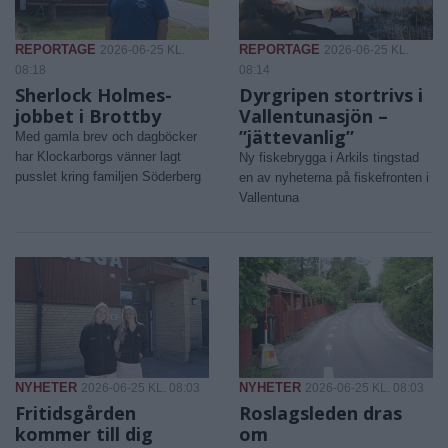
REPORTAGE
REPORTAGE
2026-06-25 KL.
2026-06-25 KL.
08:18
08:14
Sherlock Holmes-
Dyrgripen stortrivs i
jobbet i Brottby
Vallentunasjön –
”jättevanlig”
Med gamla brev och dagböcker
har Klockarborgs vänner lagt
Ny fiskebrygga i Arkils tingstad
pusslet kring familjen Söderberg
en av nyheterna på fiskefronten i
Vallentuna
NYHETER
NYHETER
2026-06-25 KL. 08:03
2026-06-25 KL. 08:03
Fritidsgården
Roslagsleden dras
kommer till dig
om