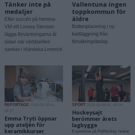
Tänker inte på
Vallentuna ingen
medaljer
toppkommun för
äldre
Efter succén på hemma-
Bottenplacering i ny
VM vill Linnea Stenson
kartläggning från
lägga förväntningarna åt
försäkringsbolag
sidan när världseliten
samlas i irländska Limerick
REPORTAGE
SPORT
2026-08-06 KL.
2026-08-06 KL. 08:36
08:37
Hockeysajt
Emma Tryti öppnar
berömmer årets
upp ateljén för
lagbygge
keramikkurser
Experterna på KMHockey rankar