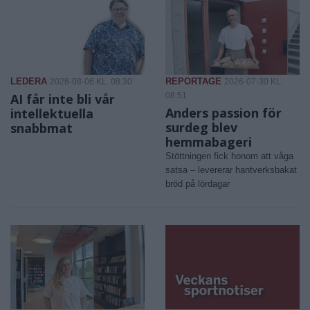
LEDERA
REPORTAGE
2026-08-06 KL. 08:30
2026-07-30 KL.
AI får inte bli vår
08:51
Anders passion för
intellektuella
surdeg blev
snabbmat
hemmabageri
Stöttningen fick honom att våga
satsa – levererar hantverksbakat
bröd på lördagar