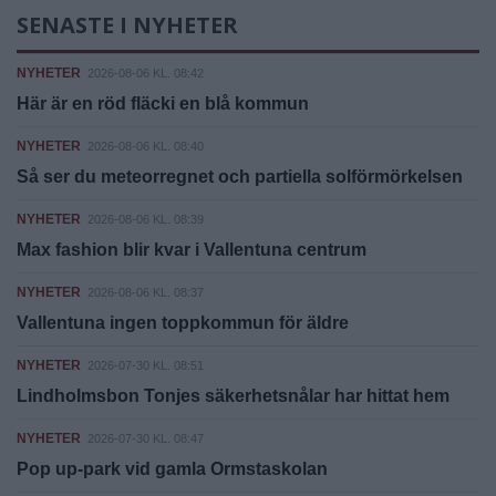
SENASTE I NYHETER
NYHETER
2026-08-06 KL. 08:42
Här är en röd fläcki en blå kommun
NYHETER
2026-08-06 KL. 08:40
Så ser du meteorregnet och partiella solförmörkelsen
NYHETER
2026-08-06 KL. 08:39
Max fashion blir kvar i Vallentuna centrum
NYHETER
2026-08-06 KL. 08:37
Vallentuna ingen toppkommun för äldre
NYHETER
2026-07-30 KL. 08:51
Lindholmsbon Tonjes säkerhetsnålar har hittat hem
NYHETER
2026-07-30 KL. 08:47
Pop up-park vid gamla Ormstaskolan