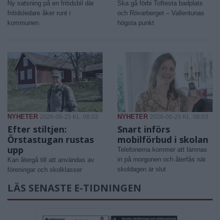
Ny satsning på en fritidsbil där
Ska gå förbi Toftesta badplats
fritidsledare åker runt i
och Rövarberget – Vallentunas
kommunen
högsta punkt
NYHETER
NYHETER
2026-06-25 KL. 08:03
2026-06-25 KL. 08:03
Efter stiltjen:
Snart införs
Örstastugan rustas
mobilförbud i skolan
upp
Telefonerna kommer att lämnas
in på morgonen och återfås när
Kan återgå till att användas av
skoldagen är slut
föreningar och skolklasser
LÄS SENASTE E-TIDNINGEN