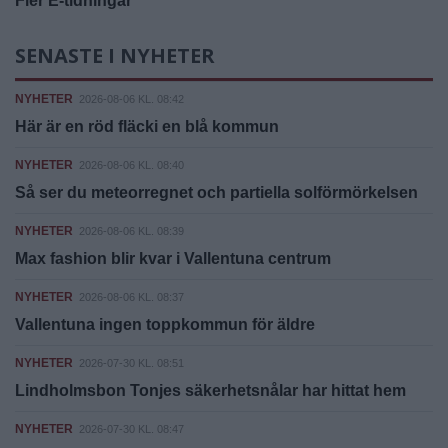
Fler E-tidningar
SENASTE I NYHETER
NYHETER
2026-08-06 KL. 08:42
Här är en röd fläcki en blå kommun
NYHETER
2026-08-06 KL. 08:40
Så ser du meteorregnet och partiella solförmörkelsen
NYHETER
2026-08-06 KL. 08:39
Max fashion blir kvar i Vallentuna centrum
NYHETER
2026-08-06 KL. 08:37
Vallentuna ingen toppkommun för äldre
NYHETER
2026-07-30 KL. 08:51
Lindholmsbon Tonjes säkerhetsnålar har hittat hem
NYHETER
2026-07-30 KL. 08:47