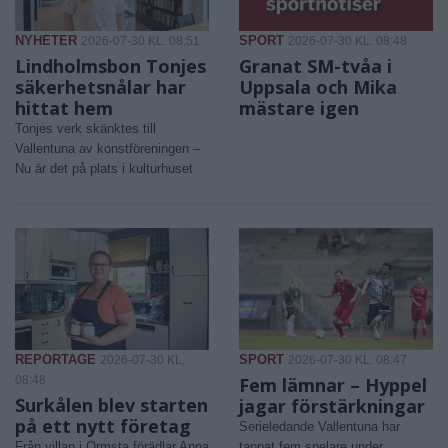
NYHETER
SPORT
2026-07-30 KL. 08:51
2026-07-30 KL. 08:48
Lindholmsbon Tonjes
Granat SM-tvåa i
säkerhetsnålar har
Uppsala och Mika
hittat hem
mästare igen
Tonjes verk skänktes till
Vallentuna av konstföreningen –
Nu är det på plats i kulturhuset
REPORTAGE
SPORT
2026-07-30 KL.
2026-07-30 KL. 08:47
08:48
Fem lämnar – Hyppel
Surkålen blev starten
jagar förstärkningar
på ett nytt företag
Serieledande Vallentuna har
Från villan i Ormsta förädlar Anna
tappat fem spelare under