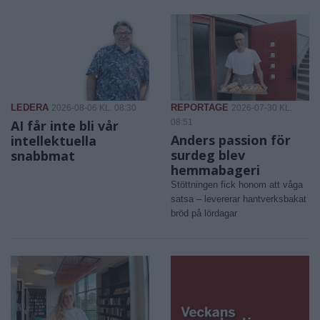
LEDERA
REPORTAGE
2026-08-06 KL. 08:30
2026-07-30 KL.
AI får inte bli vår
08:51
Anders passion för
intellektuella
surdeg blev
snabbmat
hemmabageri
Stöttningen fick honom att våga
satsa – levererar hantverksbakat
bröd på lördagar