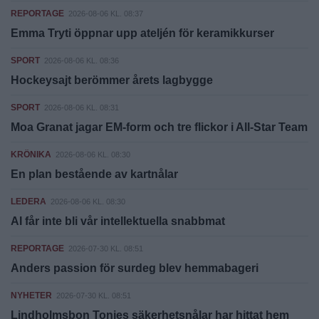
REPORTAGE
2026-08-06 KL. 08:37
Emma Tryti öppnar upp ateljén för keramikkurser
SPORT
2026-08-06 KL. 08:36
Hockeysajt berömmer årets lagbygge
SPORT
2026-08-06 KL. 08:31
Moa Granat jagar EM-form och tre flickor i All-Star Team
KRÖNIKA
2026-08-06 KL. 08:30
En plan bestående av kartnålar
LEDERA
2026-08-06 KL. 08:30
AI får inte bli vår intellektuella snabbmat
REPORTAGE
2026-07-30 KL. 08:51
Anders passion för surdeg blev hemmabageri
NYHETER
2026-07-30 KL. 08:51
Lindholmsbon Tonjes säkerhetsnålar har hittat hem