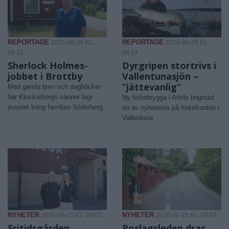
REPORTAGE
REPORTAGE
2026-06-25 KL.
2026-06-25 KL.
08:18
08:14
Sherlock Holmes-
Dyrgripen stortrivs i
jobbet i Brottby
Vallentunasjön –
”jättevanlig”
Med gamla brev och dagböcker
har Klockarborgs vänner lagt
Ny fiskebrygga i Arkils tingstad
pusslet kring familjen Söderberg
en av nyheterna på fiskefronten i
Vallentuna
NYHETER
NYHETER
2026-06-25 KL. 08:03
2026-06-25 KL. 08:03
Fritidsgården
Roslagsleden dras