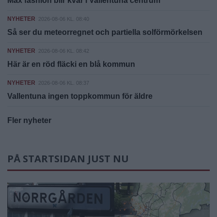
Max fashion blir kvar i Vallentuna centrum
NYHETER
2026-08-06 KL. 08:40
Så ser du meteorregnet och partiella solförmörkelsen
NYHETER
2026-08-06 KL. 08:42
Här är en röd fläcki en blå kommun
NYHETER
2026-08-06 KL. 08:37
Vallentuna ingen toppkommun för äldre
Fler nyheter
PÅ STARTSIDAN JUST NU