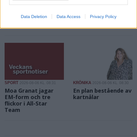
keramikkurser
Experterna på KMHockey rankar
Konstnären i Åsta satsar på
Vallentuna Hockey bland de fem
Data Deletion
Data Access
Privacy Policy
keramikkurs på hemmaplan
klubbar som värvat bäst inför
säsongen
SPORT
KRÖNIKA
2026-08-06 KL. 08:31
2026-08-06 KL. 08:30
Moa Granat jagar
En plan bestående av
EM-form och tre
kartnålar
flickor i All-Star
Team