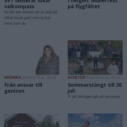
SVT lanserar lokal
I helgen: Mullerfest
valkompass
på flygfältet
Nu blir det enklare att ta reda på
vilket lokalt parti som tycker
mest som du
KRÖNIKA
NYHETER
2026-07-30 KL. 08:30
2026-06-26 KL. 09:30
Från ansvar till
Sommarstängt till 30
genizon
juli
Vi på tidningen går på semester