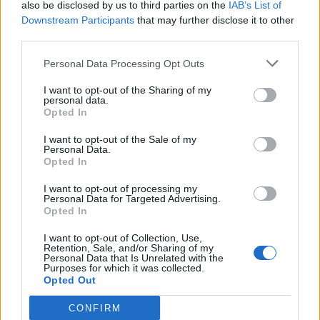
also be disclosed by us to third parties on the
IAB’s List of
2026-08-06 KL. 08:39
2026-08-06 KL. 08:37
Downstream Participants
that may further disclose it to other
Tänker inte på
Vallentuna ingen
third parties.
medaljer
toppkommun för
Personal Data Processing Opt Outs
äldre
Efter succén på hemma-
Bottenplacering i ny
VM vill Linnea Stenson
I want to opt-out of the Sharing of my
personal data.
kartläggning från
lägga förväntningarna åt
Opted In
försäkringsbolag
sidan när världseliten
I want to opt-out of the Sale of my
samlas i irländska Limerick
Personal Data.
Opted In
I want to opt-out of processing my
Personal Data for Targeted Advertising.
Opted In
I want to opt-out of Collection, Use,
Retention, Sale, and/or Sharing of my
Personal Data that Is Unrelated with the
Purposes for which it was collected.
REPORTAGE
SPORT
2026-08-06 KL.
2026-08-06 KL. 08:36
Opted Out
08:37
Hockeysajt
Emma Tryti öppnar
berömmer årets
CONFIRM
upp ateljén för
lagbygge