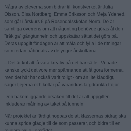
Några av eleverna som bidrar till konstverket är Julia
Olsson, Elsa Nordberg, Emma Eriksson och Meja Ydehed,
som går i årskurs 8 på Rosendalsskolan Norra. De är
samtliga överrens om att någonting behövde göras åt den
”tråkiga” gångtunneln och uppskattar sättet det görs på.
Deras uppgift för dagen är att måla och fylla i de ritningar
som redan påbörjats av de yngre årskullarna.
– Det är kul att få vara kreativ på det här sättet. Vi hade
kanske tyckt det vore mer spännande att få göra formerna,
men det här har också varit roligt - om än lite kladdigt,
säger tjejerna och kollar på varandras färgdränkta tröjor.
Den bakomliggande orsaken till det är att uppgiften
inkluderar målning av taket på tunneln.
När projektet är färdigt hoppas de att klassernas bidrag ska
kunna sprida glädje till de som passerar, och bidra till en
roligare miljö i området.