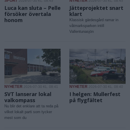
SPORT
NYHETER
2026-07-30 KL. 08:45
2026-07-30 KL. 08:45
Luca kan sluta – Pelle
Jätteprojektet snart
försöker övertala
klart
honom
Klassisk gärdesgård ramar in
våtmarksparken intill
Vallentunasjön
NYHETER
NYHETER
2026-07-30 KL. 08:41
2026-07-30 KL. 08:40
SVT lanserar lokal
I helgen: Mullerfest
valkompass
på flygfältet
Nu blir det enklare att ta reda på
vilket lokalt parti som tycker
mest som du