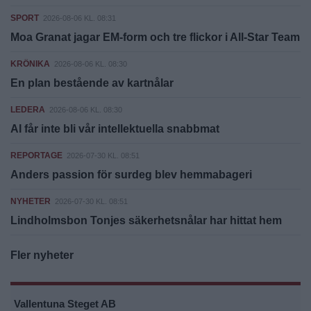
SPORT
2026-08-06 KL. 08:31
Moa Granat jagar EM-form och tre flickor i All-Star Team
KRÖNIKA
2026-08-06 KL. 08:30
En plan bestående av kartnålar
LEDERA
2026-08-06 KL. 08:30
AI får inte bli vår intellektuella snabbmat
REPORTAGE
2026-07-30 KL. 08:51
Anders passion för surdeg blev hemmabageri
NYHETER
2026-07-30 KL. 08:51
Lindholmsbon Tonjes säkerhetsnålar har hittat hem
Fler nyheter
Vallentuna Steget AB