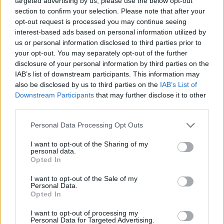
targeted advertising by us, please use the below opt-out
section to confirm your selection. Please note that after your
opt-out request is processed you may continue seeing
interest-based ads based on personal information utilized by
us or personal information disclosed to third parties prior to
NYHETER
2026-08-06 KL. 08:42
your opt-out. You may separately opt-out of the further
Här är en röd fläcki en
disclosure of your personal information by third parties on the
IAB’s list of downstream participants. This information may
blå kommun
also be disclosed by us to third parties on the
IAB’s List of
Downstream Participants
that may further disclose it to other
third parties.
Vallentuna nya på plats i valdistriktet Norrgården-
Sörgården – Vänsterpartiets starkaste fäste i kommunen
Personal Data Processing Opt Outs
I want to opt-out of the Sharing of my
personal data.
Opted In
I want to opt-out of the Sale of my
Personal Data.
Opted In
I want to opt-out of processing my
Personal Data for Targeted Advertising.