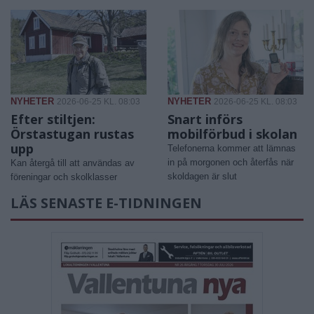
NYHETER
NYHETER
2026-06-25 KL. 08:03
2026-06-25 KL. 08:03
Efter stiltjen:
Snart införs
Örstastugan rustas
mobilförbud i skolan
upp
Telefonerna kommer att lämnas
in på morgonen och återfås när
Kan återgå till att användas av
skoldagen är slut
föreningar och skolklasser
LÄS SENASTE E-TIDNINGEN