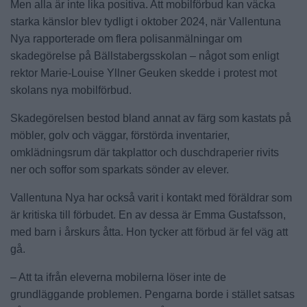
Men alla är inte lika positiva. Att mobilförbud kan väcka
starka känslor blev tydligt i oktober 2024, när Vallentuna
Nya rapporterade om flera polisanmälningar om
skadegörelse på Bällstabergsskolan – något som enligt
rektor Marie-Louise Yllner Geuken skedde i protest mot
skolans nya mobilförbud.
Skadegörelsen bestod bland annat av färg som kastats på
möbler, golv och väggar, förstörda inventarier,
omklädningsrum där takplattor och duschdraperier rivits
ner och soffor som sparkats sönder av elever.
Vallentuna Nya har också varit i kontakt med föräldrar som
är kritiska till förbudet. En av dessa är Emma Gustafsson,
med barn i årskurs åtta. Hon tycker att förbud är fel väg att
gå.
– Att ta ifrån eleverna mobilerna löser inte de
grundläggande problemen. Pengarna borde i stället satsas