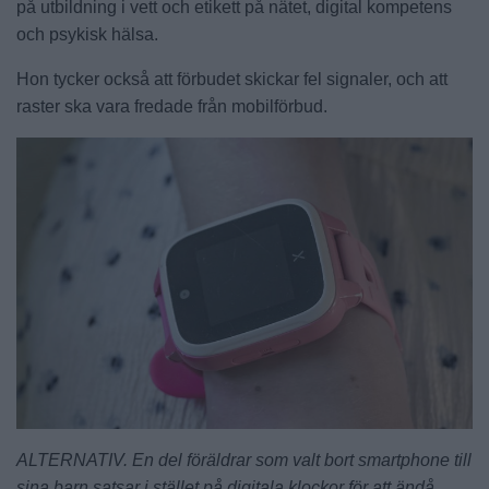
på utbildning i vett och etikett på nätet, digital kompetens
och psykisk hälsa.
Hon tycker också att förbudet skickar fel signaler, och att
raster ska vara fredade från mobilförbud.
ALTERNATIV. En del föräldrar som valt bort smartphone till
sina barn satsar i stället på digitala klockor för att ändå