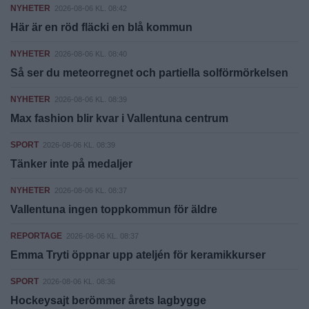
NYHETER
2026-08-06 KL. 08:42
Här är en röd fläcki en blå kommun
NYHETER
2026-08-06 KL. 08:40
Så ser du meteorregnet och partiella solförmörkelsen
NYHETER
2026-08-06 KL. 08:39
Max fashion blir kvar i Vallentuna centrum
SPORT
2026-08-06 KL. 08:39
Tänker inte på medaljer
NYHETER
2026-08-06 KL. 08:37
Vallentuna ingen toppkommun för äldre
REPORTAGE
2026-08-06 KL. 08:37
Emma Tryti öppnar upp ateljén för keramikkurser
SPORT
2026-08-06 KL. 08:36
Hockeysajt berömmer årets lagbygge