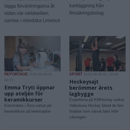
kartläggning från
lägga förväntningarna åt
försäkringsbolag
sidan när världseliten
samlas i irländska Limerick
REPORTAGE
SPORT
2026-08-06 KL.
2026-08-06 KL. 08:36
08:37
Hockeysajt
Emma Tryti öppnar
berömmer årets
upp ateljén för
lagbygge
keramikkurser
Experterna på KMHockey rankar
Konstnären i Åsta satsar på
Vallentuna Hockey bland de fem
keramikkurs på hemmaplan
klubbar som värvat bäst inför
säsongen