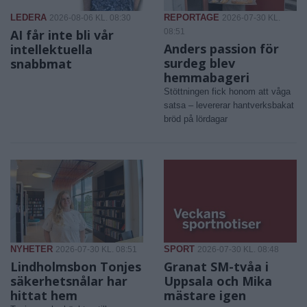
LEDERA
REPORTAGE
2026-08-06 KL. 08:30
2026-07-30 KL.
AI får inte bli vår
08:51
Anders passion för
intellektuella
surdeg blev
snabbmat
hemmabageri
Stöttningen fick honom att våga
satsa – levererar hantverksbakat
bröd på lördagar
NYHETER
SPORT
2026-07-30 KL. 08:51
2026-07-30 KL. 08:48
Lindholmsbon Tonjes
Granat SM-tvåa i
säkerhetsnålar har
Uppsala och Mika
hittat hem
mästare igen