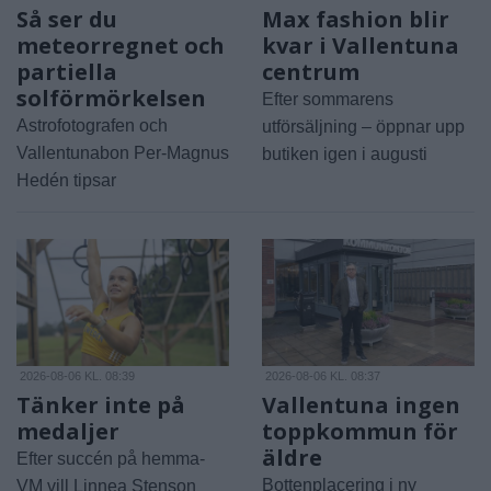
Så ser du
Max fashion blir
meteorregnet och
kvar i Vallentuna
partiella
centrum
solförmörkelsen
Efter sommarens
Astrofotografen och
utförsäljning – öppnar upp
Vallentunabon Per-Magnus
butiken igen i augusti
Hedén tipsar
2026-08-06 KL. 08:39
2026-08-06 KL. 08:37
Tänker inte på
Vallentuna ingen
medaljer
toppkommun för
äldre
Efter succén på hemma-
Bottenplacering i ny
VM vill Linnea Stenson