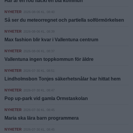
Här är en röd fläcki en blå kommun
NYHETER
2026-08-06 KL. 08:40
Så ser du meteorregnet och partiella solförmörkelsen
NYHETER
2026-08-06 KL. 08:39
Max fashion blir kvar i Vallentuna centrum
NYHETER
2026-08-06 KL. 08:37
Vallentuna ingen toppkommun för äldre
NYHETER
2026-07-30 KL. 08:51
Lindholmsbon Tonjes säkerhetsnålar har hittat hem
NYHETER
2026-07-30 KL. 08:47
Pop up-park vid gamla Ormstaskolan
NYHETER
2026-07-30 KL. 08:45
Maria ska lära barn programmera
NYHETER
2026-07-30 KL. 08:45