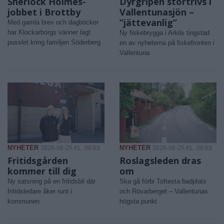
Sherlock Holmes-
Dyrgripen stortrivs i
jobbet i Brottby
Vallentunasjön –
”jättevanlig”
Med gamla brev och dagböcker
har Klockarborgs vänner lagt
Ny fiskebrygga i Arkils tingstad
pusslet kring familjen Söderberg
en av nyheterna på fiskefronten i
Vallentuna
NYHETER
NYHETER
2026-06-25 KL. 08:03
2026-06-25 KL. 08:03
Fritidsgården
Roslagsleden dras
kommer till dig
om
Ny satsning på en fritidsbil där
Ska gå förbi Toftesta badplats
fritidsledare åker runt i
och Rövarberget – Vallentunas
kommunen
högsta punkt