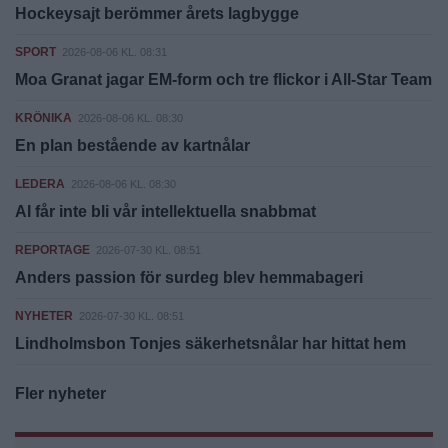
Hockeysajt berömmer årets lagbygge
SPORT
2026-08-06 KL. 08:31
Moa Granat jagar EM-form och tre flickor i All-Star Team
KRÖNIKA
2026-08-06 KL. 08:30
En plan bestående av kartnålar
LEDERA
2026-08-06 KL. 08:30
AI får inte bli vår intellektuella snabbmat
REPORTAGE
2026-07-30 KL. 08:51
Anders passion för surdeg blev hemmabageri
NYHETER
2026-07-30 KL. 08:51
Lindholmsbon Tonjes säkerhetsnålar har hittat hem
Fler nyheter