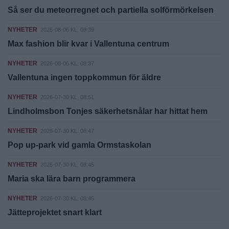
Så ser du meteorregnet och partiella solförmörkelsen
NYHETER
2026-08-06 KL. 08:39
Max fashion blir kvar i Vallentuna centrum
NYHETER
2026-08-06 KL. 08:37
Vallentuna ingen toppkommun för äldre
NYHETER
2026-07-30 KL. 08:51
Lindholmsbon Tonjes säkerhetsnålar har hittat hem
NYHETER
2026-07-30 KL. 08:47
Pop up-park vid gamla Ormstaskolan
NYHETER
2026-07-30 KL. 08:45
Maria ska lära barn programmera
NYHETER
2026-07-30 KL. 08:45
Jätteprojektet snart klart