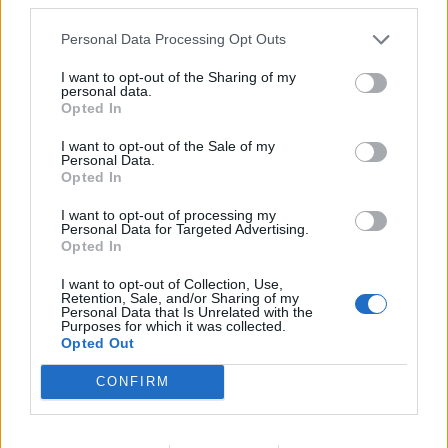
Personal Data Processing Opt Outs
I want to opt-out of the Sharing of my
personal data.
Opted In
I want to opt-out of the Sale of my
Personal Data.
SPORT
KRÖNIKA
2026-08-06 KL. 08:31
2026-08-06 KL. 08:30
Opted In
Moa Granat jagar
En plan bestående av
EM-form och tre
kartnålar
I want to opt-out of processing my
Personal Data for Targeted Advertising.
flickor i All-Star
Opted In
Team
I want to opt-out of Collection, Use,
Retention, Sale, and/or Sharing of my
Personal Data that Is Unrelated with the
Purposes for which it was collected.
Opted Out
CONFIRM