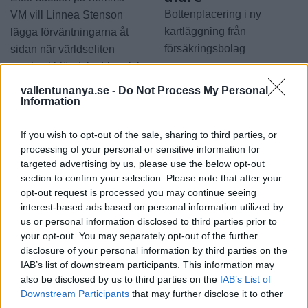
Bottenplacering i ny
VM vill Linnea Stenson
kartläggning från
lägga förväntningarna åt
försäkringsbolag
sidan när världseliten
samlas i irländska Limerick
vallentunanya.se -
Do Not Process My Personal
Information
If you wish to opt-out of the sale, sharing to third parties, or
processing of your personal or sensitive information for
targeted advertising by us, please use the below opt-out
section to confirm your selection. Please note that after your
opt-out request is processed you may continue seeing
REPORTAGE
SPORT
2026-08-06 KL.
2026-08-06 KL. 08:36
interest-based ads based on personal information utilized by
08:37
Hockeysajt
us or personal information disclosed to third parties prior to
Emma Tryti öppnar
berömmer årets
your opt-out. You may separately opt-out of the further
upp ateljén för
lagbygge
disclosure of your personal information by third parties on the
keramikkurser
Experterna på KMHockey rankar
IAB’s list of downstream participants. This information may
Konstnären i Åsta satsar på
Vallentuna Hockey bland de fem
also be disclosed by us to third parties on the
IAB’s List of
keramikkurs på hemmaplan
klubbar som värvat bäst inför
Downstream Participants
that may further disclose it to other
säsongen
third parties.