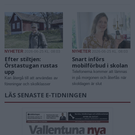
NYHETER
NYHETER
2026-06-25 KL. 08:03
2026-06-25 KL. 08:03
Efter stiltjen:
Snart införs
Örstastugan rustas
mobilförbud i skolan
upp
Telefonerna kommer att lämnas
in på morgonen och återfås när
Kan återgå till att användas av
skoldagen är slut
föreningar och skolklasser
LÄS SENASTE E-TIDNINGEN