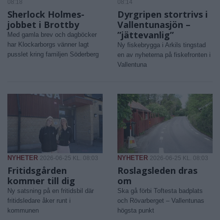
08:18
08:14
Sherlock Holmes-
Dyrgripen stortrivs i
jobbet i Brottby
Vallentunasjön –
”jättevanlig”
Med gamla brev och dagböcker
har Klockarborgs vänner lagt
Ny fiskebrygga i Arkils tingstad
pusslet kring familjen Söderberg
en av nyheterna på fiskefronten i
Vallentuna
NYHETER
NYHETER
2026-06-25 KL. 08:03
2026-06-25 KL. 08:03
Fritidsgården
Roslagsleden dras
kommer till dig
om
Ny satsning på en fritidsbil där
Ska gå förbi Toftesta badplats
fritidsledare åker runt i
och Rövarberget – Vallentunas
kommunen
högsta punkt