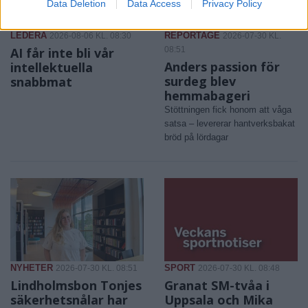
Data Deletion
Data Access
Privacy Policy
LEDERA
REPORTAGE
2026-08-06 KL. 08:30
2026-07-30 KL.
AI får inte bli vår
08:51
Anders passion för
intellektuella
surdeg blev
snabbmat
hemmabageri
Stöttningen fick honom att våga
satsa – levererar hantverksbakat
bröd på lördagar
NYHETER
SPORT
2026-07-30 KL. 08:51
2026-07-30 KL. 08:48
Lindholmsbon Tonjes
Granat SM-tvåa i
säkerhetsnålar har
Uppsala och Mika