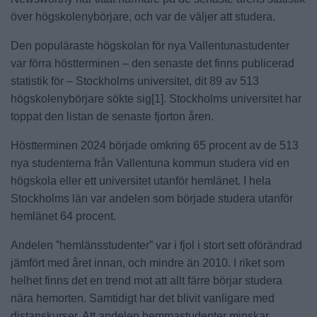
över högskolenybörjare, och var de väljer att studera.
Den populäraste högskolan för nya Vallentunastudenter
var förra höstterminen – den senaste det finns publicerad
statistik för – Stockholms universitet, dit 89 av 513
högskolenybörjare sökte sig[1]. Stockholms universitet har
toppat den listan de senaste fjorton åren.
Höstterminen 2024 började omkring 65 procent av de 513
nya studenterna från Vallentuna kommun studera vid en
högskola eller ett universitet utanför hemlänet. I hela
Stockholms län var andelen som började studera utanför
hemlänet 64 procent.
Andelen ”hemlänsstudenter” var i fjol i stort sett oförändrad
jämfört med året innan, och mindre än 2010. I riket som
helhet finns det en trend mot att allt färre börjar studera
nära hemorten. Samtidigt har det blivit vanligare med
distanskurser. Att andelen hemmastudenter minskar