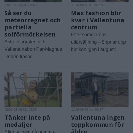
2026-08-06 KL. 08:40
2026-08-06 KL. 08:39
Så ser du
Max fashion blir
meteorregnet och
kvar i Vallentuna
partiella
centrum
solförmörkelsen
Efter sommarens
Astrofotografen och
utförsäljning – öppnar upp
Vallentunabon Per-Magnus
butiken igen i augusti
Hedén tipsar
2026-08-06 KL. 08:39
2026-08-06 KL. 08:37
Tänker inte på
Vallentuna ingen
medaljer
toppkommun för
äldre
Efter succén på hemma-