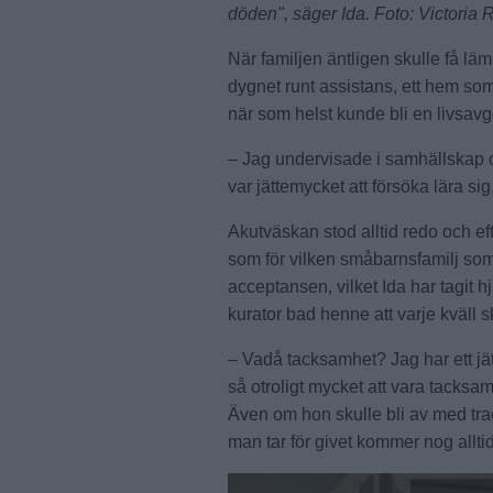
döden", säger Ida. Foto: Victoria
När familjen äntligen skulle få läm
dygnet runt assistans, ett hem som
när som helst kunde bli en livsavg
– Jag undervisade i samhällskap o
var jättemycket att försöka lära sig
Akutväskan stod alltid redo och eft
som för vilken småbarnsfamilj som 
acceptansen, vilket Ida har tagit h
kurator bad henne att varje kväll 
– Vadå tacksamhet? Jag har ett jät
så otroligt mycket att vara tacksa
Även om hon skulle bli av med trac
man tar för givet kommer nog allti