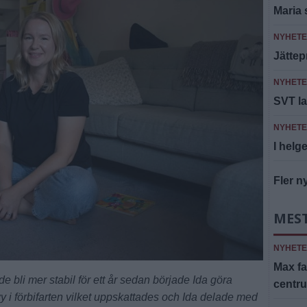
Maria 
NYHET
Jättep
NYHET
SVT la
NYHET
I helge
Fler n
MES
NYHET
Max fa
li mer stabil för ett år sedan började Ida göra
centr
i förbifarten vilket uppskattades och Ida delade med