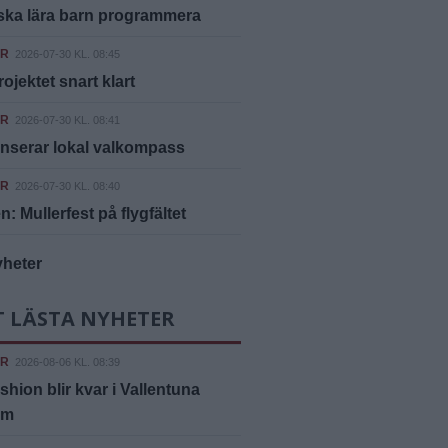
ska lära barn programmera
ER
2026-07-30 KL. 08:45
rojektet snart klart
ER
2026-07-30 KL. 08:41
nserar lokal valkompass
ER
2026-07-30 KL. 08:40
n: Mullerfest på flygfältet
yheter
T LÄSTA NYHETER
ER
2026-08-06 KL. 08:39
shion blir kvar i Vallentuna
um