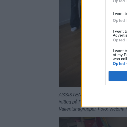
Opted 
I want t
Opted 
I want 
Advertis
Opted 
I want t
of my P
was col
Opted 
ASSISTENTER. När Ewy skulle hem e
inlägg på Facebook där hon sökte as
Vallentunagrupper. Foto: Victoria