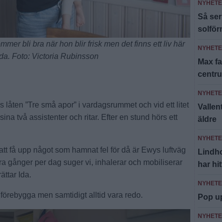
NYHET
Så ser
solfö
mer bli bra när hon blir frisk men det finns ett liv här
NYHET
Ida. Foto: Victoria Rubinsson
Max fa
centr
NYHET
låten ”Tre små apor” i vardagsrummet och vid ett litet
Valle
ina två assistenter och ritar. Efter en stund hörs ett
äldre
NYHET
tt få upp något som hamnat fel för då är Ewys luftväg
Lindh
era gånger per dag suger vi, inhalerar och mobiliserar
har hi
ättar Ida.
NYHET
, förebygga men samtidigt alltid vara redo.
Pop u
NYHET