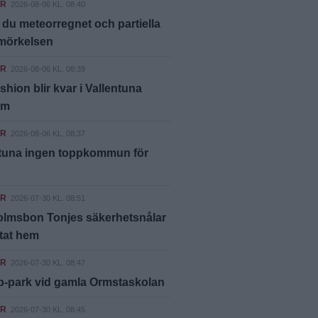
ER
2026-08-06 KL. 08:40
 du meteorregnet och partiella
rmörkelsen
ER
2026-08-06 KL. 08:39
shion blir kvar i Vallentuna
um
ER
2026-08-06 KL. 08:37
ntuna ingen toppkommun för
ER
2026-07-30 KL. 08:51
olmsbon Tonjes säkerhetsnålar
ttat hem
ER
2026-07-30 KL. 08:47
p-park vid gamla Ormstaskolan
ER
2026-07-30 KL. 08:45