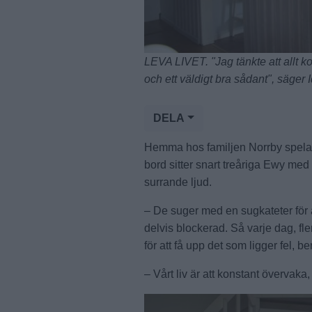
LEVA LIVET. "Jag tänkte att allt kom
och ett väldigt bra sådant", säger 
DELA
Hemma hos familjen Norrby spelas 
bord sitter snart treåriga Ewy med s
surrande ljud.
– De suger med en sugkateter för a
delvis blockerad. Så varje dag, fl
för att få upp det som ligger fel, ber
– Vårt liv är att konstant övervaka