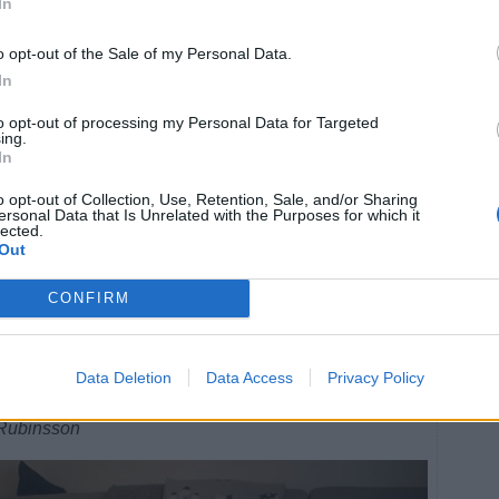
In
o opt-out of the Sale of my Personal Data.
In
to opt-out of processing my Personal Data for Targeted
ing.
In
o opt-out of Collection, Use, Retention, Sale, and/or Sharing
ersonal Data that Is Unrelated with the Purposes for which it
lected.
Out
CONFIRM
fter sina första fem månader i livet gjorde Ida ett
Data Deletion
Data Access
Privacy Policy
sistenter, vilket fick stor spridning i
 Rubinsson