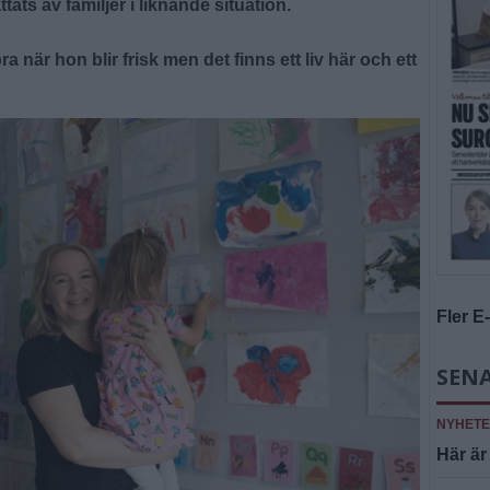
ts av familjer i liknande situation.
ra när hon blir frisk men det finns ett liv här och ett
Fler E
SENA
NYHET
Här är