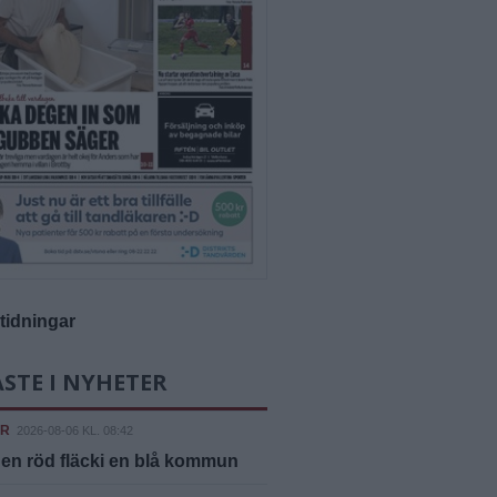
-tidningar
STE I NYHETER
ER
2026-08-06 KL. 08:42
 en röd fläcki en blå kommun