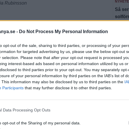
NYHET
oria Rubinsson
Så ser
solfö
 att något inte var som det skulle. Hon andades inte
NYHET
anya.se -
Do Not Process My Personal Information
ch familjen bo på Karolinska sjukhuset. Flera gånger
Här är
l slut trakeostomi, en öppning i halsens framsida för att
to opt-out of the sale, sharing to third parties, or processing of your per
NYHET
fick hon en knapp som sondmatas genom.
formation for targeted advertising by us, please use the below opt-out s
Valle
r selection. Please note that after your opt-out request is processed y
at varenda överläkare. De har kollat internationellt men
äldre
eing interest-based ads based on personal information utilized by us or
å så pass unik. Hon har ingen orsaksdiagnos, man hittar
disclosed to third parties prior to your opt-out. You may separately opt-
on har jättesvårt att skydda sina luftvägar från saliv. När
losure of your personal information by third parties on the IAB’s list of
Fler n
är vi låg inne på intensiven var det för att hon höll
. This information may also be disclosed by us to third parties on the
IA
Participants
that may further disclose it to other third parties.
l Data Processing Opt Outs
o opt-out of the Sharing of my personal data.