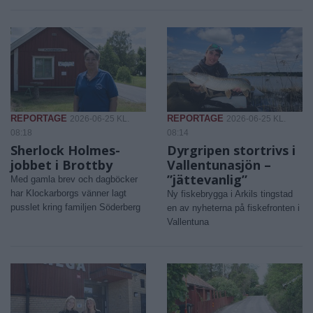
REPORTAGE
REPORTAGE
2026-06-25 KL.
2026-06-25 KL.
08:18
08:14
Sherlock Holmes-
Dyrgripen stortrivs i
jobbet i Brottby
Vallentunasjön –
”jättevanlig”
Med gamla brev och dagböcker
har Klockarborgs vänner lagt
Ny fiskebrygga i Arkils tingstad
pusslet kring familjen Söderberg
en av nyheterna på fiskefronten i
Vallentuna