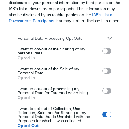
disclosure of your personal information by third parties on the
IAB’s list of downstream participants. This information may
also be disclosed by us to third parties on the
IAB’s List of
Downstream Participants
that may further disclose it to other
third parties.
Personal Data Processing Opt Outs
I want to opt-out of the Sharing of my
personal data.
Opted In
2026-08-06 KL. 08:40
2026-08-06 KL. 08:39
Så ser du
Max fashion blir
I want to opt-out of the Sale of my
meteorregnet och
kvar i Vallentuna
Personal Data.
Opted In
partiella
centrum
solförmörkelsen
Efter sommarens
I want to opt-out of processing my
Personal Data for Targeted Advertising.
Astrofotografen och
utförsäljning – öppnar upp
Opted In
Vallentunabon Per-Magnus
butiken igen i augusti
Hedén tipsar
I want to opt-out of Collection, Use,
Retention, Sale, and/or Sharing of my
Personal Data that Is Unrelated with the
Purposes for which it was collected.
Opted Out