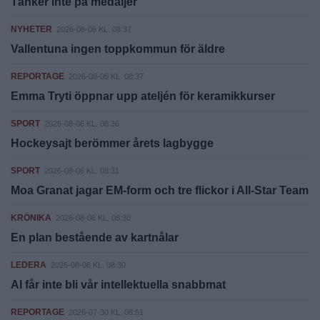
Tänker inte på medaljer
NYHETER
2026-08-06 KL. 08:37
Vallentuna ingen toppkommun för äldre
REPORTAGE
2026-08-06 KL. 08:37
Emma Tryti öppnar upp ateljén för keramikkurser
SPORT
2026-08-06 KL. 08:36
Hockeysajt berömmer årets lagbygge
SPORT
2026-08-06 KL. 08:31
Moa Granat jagar EM-form och tre flickor i All-Star Team
KRÖNIKA
2026-08-06 KL. 08:30
En plan bestående av kartnålar
LEDERA
2026-08-06 KL. 08:30
AI får inte bli vår intellektuella snabbmat
REPORTAGE
2026-07-30 KL. 08:51