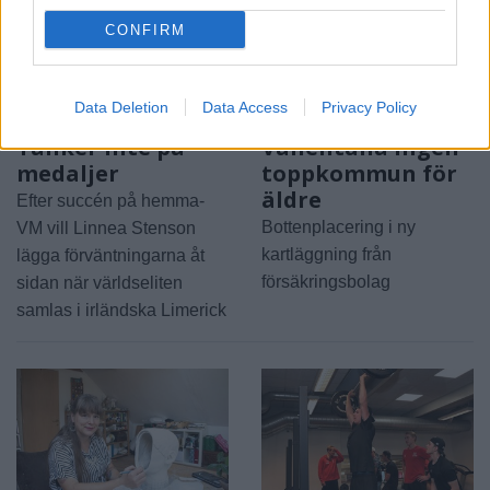
CONFIRM
Data Deletion
Data Access
Privacy Policy
2026-08-06 KL. 08:39
2026-08-06 KL. 08:37
Tänker inte på
Vallentuna ingen
medaljer
toppkommun för
äldre
Efter succén på hemma-
Bottenplacering i ny
VM vill Linnea Stenson
kartläggning från
lägga förväntningarna åt
försäkringsbolag
sidan när världseliten
samlas i irländska Limerick