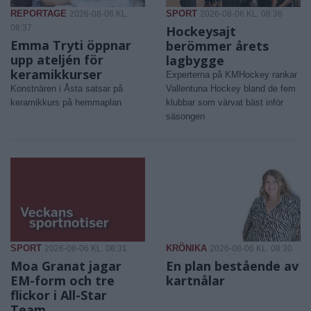
REPORTAGE
SPORT
2026-08-06 KL.
2026-08-06 KL. 08:36
08:37
Hockeysajt
Emma Tryti öppnar
berömmer årets
upp ateljén för
lagbygge
keramikkurser
Experterna på KMHockey rankar
Konstnären i Åsta satsar på
Vallentuna Hockey bland de fem
keramikkurs på hemmaplan
klubbar som värvat bäst inför
säsongen
SPORT
KRÖNIKA
2026-08-06 KL. 08:31
2026-08-06 KL. 08:30
Moa Granat jagar
En plan bestående av
EM-form och tre
kartnålar
flickor i All-Star
Team