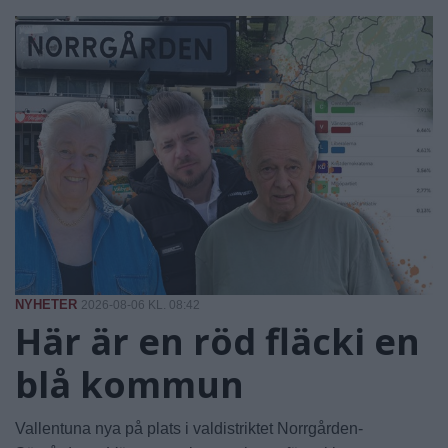
NYHETER
2026-08-06 KL. 08:42
Här är en röd fläcki en
blå kommun
Vallentuna nya på plats i valdistriktet Norrgården-