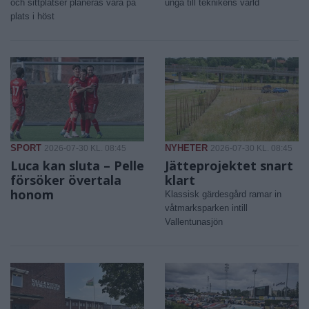
och sittplatser planeras vara på
unga till teknikens värld
plats i höst
SPORT
NYHETER
2026-07-30 KL. 08:45
2026-07-30 KL. 08:45
Luca kan sluta – Pelle
Jätteprojektet snart
försöker övertala
klart
honom
Klassisk gärdesgård ramar in
våtmarksparken intill
Vallentunasjön