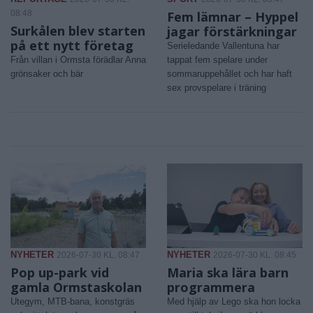
08:48
Fem lämnar – Hyppel
Surkålen blev starten
jagar förstärkningar
på ett nytt företag
Serieledande Vallentuna har
Från villan i Ormsta förädlar Anna
tappat fem spelare under
grönsaker och bär
sommaruppehållet och har haft
sex provspelare i träning
NYHETER
NYHETER
2026-07-30 KL. 08:47
2026-07-30 KL. 08:45
Pop up-park vid
Maria ska lära barn
gamla Ormstaskolan
programmera
Utegym, MTB-bana, konstgräs
Med hjälp av Lego ska hon locka