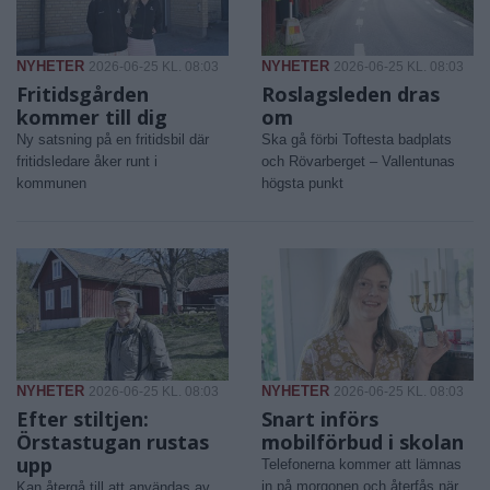
NYHETER
NYHETER
2026-06-25 KL. 08:03
2026-06-25 KL. 08:03
Fritidsgården
Roslagsleden dras
kommer till dig
om
Ny satsning på en fritidsbil där
Ska gå förbi Toftesta badplats
fritidsledare åker runt i
och Rövarberget – Vallentunas
kommunen
högsta punkt
NYHETER
NYHETER
2026-06-25 KL. 08:03
2026-06-25 KL. 08:03
Efter stiltjen:
Snart införs
Örstastugan rustas
mobilförbud i skolan
upp
Telefonerna kommer att lämnas
in på morgonen och återfås när
Kan återgå till att användas av