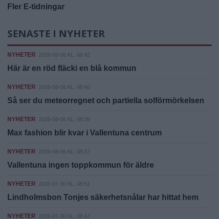
Fler E-tidningar
SENASTE I NYHETER
NYHETER
2026-08-06 KL. 08:42
Här är en röd fläcki en blå kommun
NYHETER
2026-08-06 KL. 08:40
Så ser du meteorregnet och partiella solförmörkelsen
NYHETER
2026-08-06 KL. 08:39
Max fashion blir kvar i Vallentuna centrum
NYHETER
2026-08-06 KL. 08:37
Vallentuna ingen toppkommun för äldre
NYHETER
2026-07-30 KL. 08:51
Lindholmsbon Tonjes säkerhetsnålar har hittat hem
NYHETER
2026-07-30 KL. 08:47