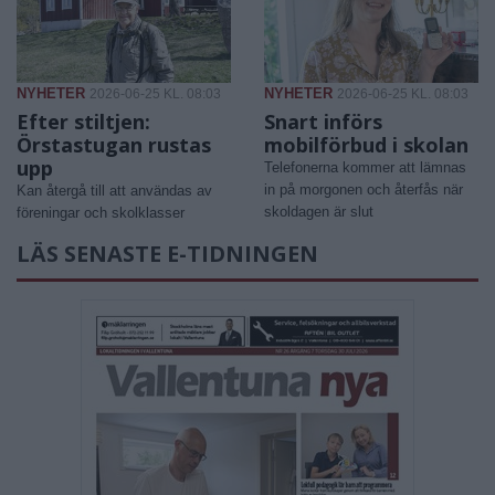
NYHETER
NYHETER
2026-06-25 KL. 08:03
2026-06-25 KL. 08:03
Efter stiltjen:
Snart införs
Örstastugan rustas
mobilförbud i skolan
upp
Telefonerna kommer att lämnas
in på morgonen och återfås när
Kan återgå till att användas av
skoldagen är slut
föreningar och skolklasser
LÄS SENASTE E-TIDNINGEN