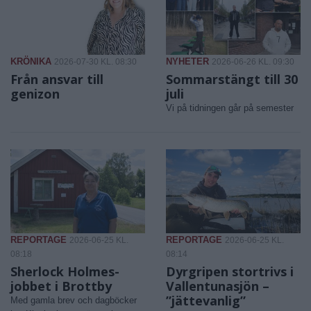
KRÖNIKA
NYHETER
2026-07-30 KL. 08:30
2026-06-26 KL. 09:30
Från ansvar till
Sommarstängt till 30
genizon
juli
Vi på tidningen går på semester
REPORTAGE
REPORTAGE
2026-06-25 KL.
2026-06-25 KL.
08:18
08:14
Sherlock Holmes-
Dyrgripen stortrivs i
jobbet i Brottby
Vallentunasjön –
”jättevanlig”
Med gamla brev och dagböcker