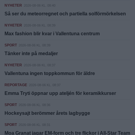
NYHETER
2026-08-06 KL. 08:40
Så ser du meteorregnet och partiella solförmörkelsen
NYHETER
2026-08-06 KL. 08:39
Max fashion blir kvar i Vallentuna centrum
SPORT
2026-08-06 KL. 08:39
Tänker inte på medaljer
NYHETER
2026-08-06 KL. 08:37
Vallentuna ingen toppkommun för äldre
REPORTAGE
2026-08-06 KL. 08:37
Emma Tryti öppnar upp ateljén för keramikkurser
SPORT
2026-08-06 KL. 08:36
Hockeysajt berömmer årets lagbygge
SPORT
2026-08-06 KL. 08:31
Moa Granat jagar EM-form och tre flickor i All-Star Team