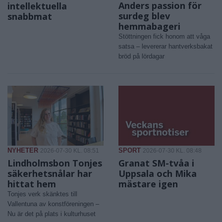
Anders passion för
intellektuella
surdeg blev
snabbmat
hemmabageri
Stöttningen fick honom att våga
satsa – levererar hantverksbakat
bröd på lördagar
NYHETER
SPORT
2026-07-30 KL. 08:51
2026-07-30 KL. 08:48
Lindholmsbon Tonjes
Granat SM-tvåa i
säkerhetsnålar har
Uppsala och Mika
hittat hem
mästare igen
Tonjes verk skänktes till
Vallentuna av konstföreningen –
Nu är det på plats i kulturhuset