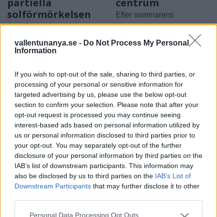
partiella
centrum
solförmörkelsen
Efter sommarens
Astrofotografen och
utförsäljning – öppnar upp
Vallentunabon Per-Magnus
butiken igen i augusti
vallentunanya.se -
Do Not Process My Personal
Information
Hedén tipsar
If you wish to opt-out of the sale, sharing to third parties, or
processing of your personal or sensitive information for
targeted advertising by us, please use the below opt-out
section to confirm your selection. Please note that after your
opt-out request is processed you may continue seeing
interest-based ads based on personal information utilized by
us or personal information disclosed to third parties prior to
2026-08-06 KL. 08:39
2026-08-06 KL. 08:37
your opt-out. You may separately opt-out of the further
Tänker inte på
Vallentuna ingen
disclosure of your personal information by third parties on the
medaljer
toppkommun för
IAB’s list of downstream participants. This information may
äldre
Efter succén på hemma-
also be disclosed by us to third parties on the
IAB’s List of
Bottenplacering i ny
VM vill Linnea Stenson
Downstream Participants
that may further disclose it to other
third parties.
kartläggning från
lägga förväntningarna åt
försäkringsbolag
sidan när världseliten
Personal Data Processing Opt Outs