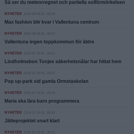
Så ser du meteorregnet och partiella solförmörkelsen
NYHETER
2026-08-06 KL. 08:39
Max fashion blir kvar i Vallentuna centrum
NYHETER
2026-08-06 KL. 08:37
Vallentuna ingen toppkommun för äldre
NYHETER
2026-07-30 KL. 08:51
Lindholmsbon Tonjes säkerhetsnålar har hittat hem
NYHETER
2026-07-30 KL. 08:47
Pop up-park vid gamla Ormstaskolan
NYHETER
2026-07-30 KL. 08:45
Maria ska lära barn programmera
NYHETER
2026-07-30 KL. 08:45
Jätteprojektet snart klart
NYHETER
2026-07-30 KL. 08:41