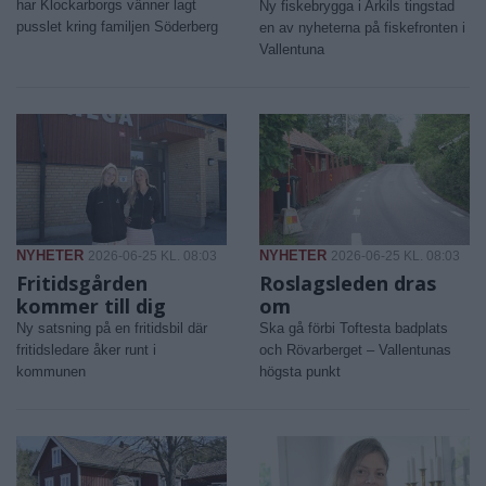
har Klockarborgs vänner lagt
Ny fiskebrygga i Arkils tingstad
pusslet kring familjen Söderberg
en av nyheterna på fiskefronten i
Vallentuna
NYHETER
NYHETER
2026-06-25 KL. 08:03
2026-06-25 KL. 08:03
Fritidsgården
Roslagsleden dras
kommer till dig
om
Ny satsning på en fritidsbil där
Ska gå förbi Toftesta badplats
fritidsledare åker runt i
och Rövarberget – Vallentunas
kommunen
högsta punkt