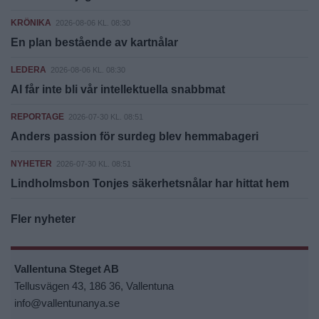
KRÖNIKA
2026-08-06 KL. 08:30
En plan bestående av kartnålar
LEDERA
2026-08-06 KL. 08:30
AI får inte bli vår intellektuella snabbmat
REPORTAGE
2026-07-30 KL. 08:51
Anders passion för surdeg blev hemmabageri
NYHETER
2026-07-30 KL. 08:51
Lindholmsbon Tonjes säkerhetsnålar har hittat hem
Fler nyheter
Vallentuna Steget AB
Tellusvägen 43, 186 36, Vallentuna
info@vallentunanya.se