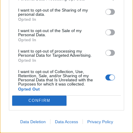
samlas i irländska Limerick
I want to opt-out of the Sharing of my
personal data.
Opted In
I want to opt-out of the Sale of my
Personal Data.
Opted In
I want to opt-out of processing my
Personal Data for Targeted Advertising.
REPORTAGE
SPORT
2026-08-06 KL.
2026-08-06 KL. 08:36
Opted In
08:37
Hockeysajt
Emma Tryti öppnar
berömmer årets
I want to opt-out of Collection, Use,
Retention, Sale, and/or Sharing of my
upp ateljén för
lagbygge
Personal Data that Is Unrelated with the
keramikkurser
Purposes for which it was collected.
Experterna på KMHockey rankar
Opted Out
Konstnären i Åsta satsar på
Vallentuna Hockey bland de fem
keramikkurs på hemmaplan
klubbar som värvat bäst inför
CONFIRM
säsongen
Data Deletion
Data Access
Privacy Policy