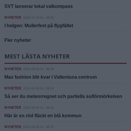
SVT lanserar lokal valkompass
NYHETER
2026-07-30 KL. 08:40
I helgen: Mullerfest på flygfältet
Fler nyheter
MEST LÄSTA NYHETER
NYHETER
2026-08-06 KL. 08:39
Max fashion blir kvar i Vallentuna centrum
NYHETER
2026-08-06 KL. 08:40
Så ser du meteorregnet och partiella solförmörkelsen
NYHETER
2026-08-06 KL. 08:42
Här är en röd fläcki en blå kommun
NYHETER
2026-08-06 KL. 08:37