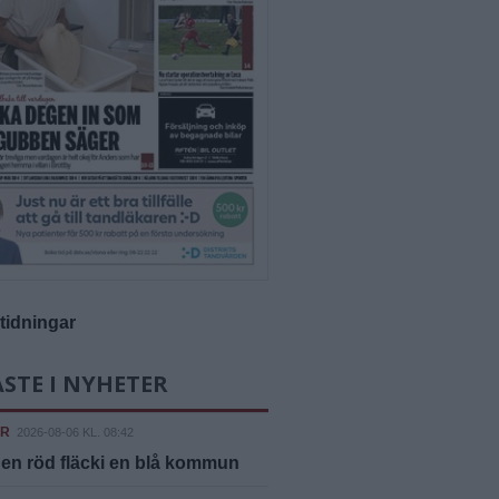
-tidningar
STE I NYHETER
ER
2026-08-06 KL. 08:42
 en röd fläcki en blå kommun