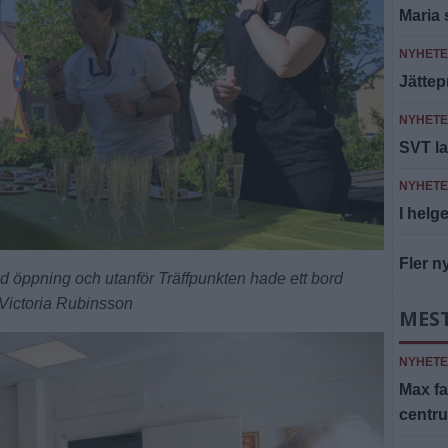
Maria 
NYHET
Jättep
NYHET
SVT la
NYHET
I helge
Fler n
d öppning och utanför Träffpunkten hade ett bord
 Victoria Rubinsson
MES
NYHET
Max fa
centr