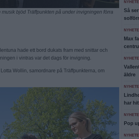
NYHET
Så ser
musik bjöd Träffpunkten på under invigningen förra
solfö
NYHET
Max fa
centr
llentuna hade ett bord dukats fram med snittar och
ningen i vintras var det dags för invigning.
NYHET
Valle
er Lotta Wollin, samordnare på Träffpunkterna, om
äldre
NYHET
Lindh
har hi
NYHET
Pop u
NYHET