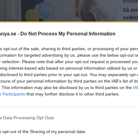
NYHET
Så ser
solfö
NYHET
anya.se -
Do Not Process My Personal Information
Här är
to opt-out of the sale, sharing to third parties, or processing of your per
NYHET
formation for targeted advertising by us, please use the below opt-out s
Valle
r selection. Please note that after your opt-out request is processed y
äldre
eing interest-based ads based on personal information utilized by us or
disclosed to third parties prior to your opt-out. You may separately opt-
losure of your personal information by third parties on the IAB’s list of
Fler n
. This information may also be disclosed by us to third parties on the
IA
Participants
that may further disclose it to other third parties.
en fått nya möbler i form av bland annat stolar och
l Data Processing Opt Outs
iktig disk till fikaförsäljningen. I träningsrummet har
n tagit på sig uppdraget att måla en stor
o opt-out of the Sharing of my personal data.
nica Skyllberg har de gjort ett jättearbete som nu