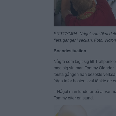
SITTGYMPA. Något som ökat deltag
flera gånger i veckan. Foto: Victo
Boendesituation
Några som tagit sig till Träffpunk
med sig sin man Tommy Olander, 77
första gången han besökte verksam
fråga inför höstens val tänkte de 
– Något man funderar på är var ma
Tommy efter en stund.