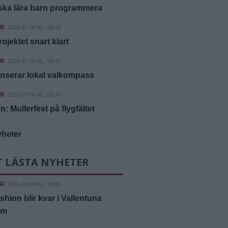
ska lära barn programmera
ER
2026-07-30 KL. 08:45
rojektet snart klart
ER
2026-07-30 KL. 08:41
nserar lokal valkompass
ER
2026-07-30 KL. 08:40
n: Mullerfest på flygfältet
yheter
T LÄSTA NYHETER
ER
2026-08-06 KL. 08:39
shion blir kvar i Vallentuna
um