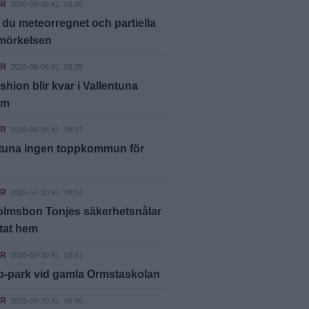
ER
2026-08-06 KL. 08:40
 du meteorregnet och partiella
rmörkelsen
ER
2026-08-06 KL. 08:39
shion blir kvar i Vallentuna
um
ER
2026-08-06 KL. 08:37
ntuna ingen toppkommun för
ER
2026-07-30 KL. 08:51
olmsbon Tonjes säkerhetsnålar
ttat hem
ER
2026-07-30 KL. 08:47
p-park vid gamla Ormstaskolan
ER
2026-07-30 KL. 08:45