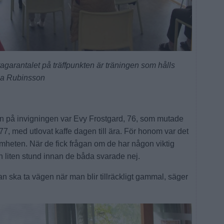
arantalet på träffpunkten är träningen som hålls
ria Rubinsson
ten på invigningen var Evy Frostgard, 76, som mutade
, med utlovat kaffe dagen till ära. För honom var det
heten. När de fick frågan om de har någon viktig
en liten stund innan de båda svarade nej.
n ska ta vägen när man blir tillräckligt gammal, säger