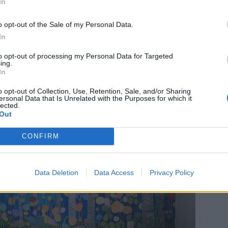
In
 enda som är kvar att göra för att sätta punkt för hela
riga väggar med lite ny färg.
o opt-out of the Sale of my Personal Data.
In
to opt-out of processing my Personal Data for Targeted
ing.
In
o opt-out of Collection, Use, Retention, Sale, and/or Sharing
ersonal Data that Is Unrelated with the Purposes for which it
lected.
Out
CONFIRM
Data Deletion
Data Access
Privacy Policy