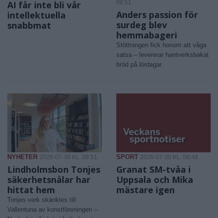
AI får inte bli vår
08:51
Anders passion för
intellektuella
surdeg blev
snabbmat
hemmabageri
Stöttningen fick honom att våga
satsa – levererar hantverksbakat
bröd på lördagar
NYHETER
SPORT
2026-07-30 KL. 08:51
2026-07-30 KL. 08:48
Lindholmsbon Tonjes
Granat SM-tvåa i
säkerhetsnålar har
Uppsala och Mika
hittat hem
mästare igen
Tonjes verk skänktes till
Vallentuna av konstföreningen –