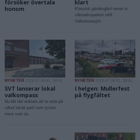
försöker övertala
klart
honom
Klassisk gärdesgård ramar in
våtmarksparken intill
Vallentunasjön
NYHETER
NYHETER
2026-07-30 KL. 08:41
2026-07-30 KL. 08:40
SVT lanserar lokal
I helgen: Mullerfest
valkompass
på flygfältet
Nu blir det enklare att ta reda på
vilket lokalt parti som tycker
mest som du