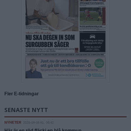
Fler E-tidningar
SENASTE NYTT
NYHETER
2026-08-06 KL. 08:42
Här är en röd fläcki en blå kommun