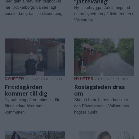
”jättevanlig”
Med gamla brev och dagböcker
har Klockarborgs vänner lagt
Ny fiskebrygga i Arkils tingstad
pusslet kring familjen Söderberg
en av nyheterna på fiskefronten i
Vallentuna
NYHETER
NYHETER
2026-06-25 KL. 08:03
2026-06-25 KL. 08:03
Fritidsgården
Roslagsleden dras
kommer till dig
om
Ny satsning på en fritidsbil där
Ska gå förbi Toftesta badplats
fritidsledare åker runt i
och Rövarberget – Vallentunas
kommunen
högsta punkt