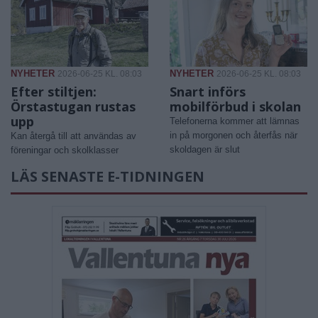
NYHETER
NYHETER
2026-06-25 KL. 08:03
2026-06-25 KL. 08:03
Efter stiltjen:
Snart införs
Örstastugan rustas
mobilförbud i skolan
upp
Telefonerna kommer att lämnas
in på morgonen och återfås när
Kan återgå till att användas av
skoldagen är slut
föreningar och skolklasser
LÄS SENASTE E-TIDNINGEN