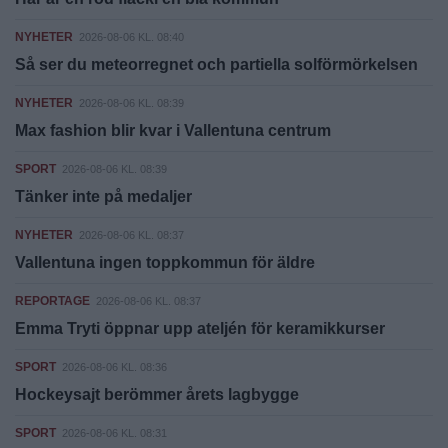
NYHETER
2026-08-06 KL. 08:40
Så ser du meteorregnet och partiella solförmörkelsen
NYHETER
2026-08-06 KL. 08:39
Max fashion blir kvar i Vallentuna centrum
SPORT
2026-08-06 KL. 08:39
Tänker inte på medaljer
NYHETER
2026-08-06 KL. 08:37
Vallentuna ingen toppkommun för äldre
REPORTAGE
2026-08-06 KL. 08:37
Emma Tryti öppnar upp ateljén för keramikkurser
SPORT
2026-08-06 KL. 08:36
Hockeysajt berömmer årets lagbygge
SPORT
2026-08-06 KL. 08:31