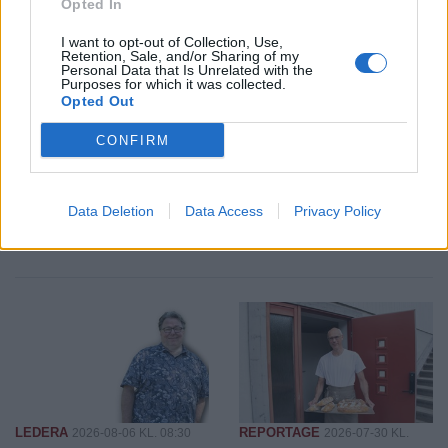
Opted In
I want to opt-out of Collection, Use,
Retention, Sale, and/or Sharing of my
Personal Data that Is Unrelated with the
Purposes for which it was collected.
Opted Out
SPORT
KRÖNIKA
2026-08-06 KL. 08:31
2026-08-06 KL. 08:30
Moa Granat jagar
En plan bestående av
CONFIRM
EM-form och tre
kartnålar
flickor i All-Star
Team
Data Deletion
Data Access
Privacy Policy
LEDERA
REPORTAGE
2026-08-06 KL. 08:30
2026-07-30 KL.