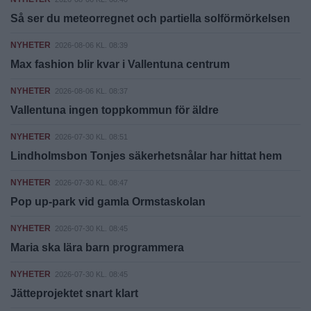
Så ser du meteorregnet och partiella solförmörkelsen
NYHETER
2026-08-06 KL. 08:39
Max fashion blir kvar i Vallentuna centrum
NYHETER
2026-08-06 KL. 08:37
Vallentuna ingen toppkommun för äldre
NYHETER
2026-07-30 KL. 08:51
Lindholmsbon Tonjes säkerhetsnålar har hittat hem
NYHETER
2026-07-30 KL. 08:47
Pop up-park vid gamla Ormstaskolan
NYHETER
2026-07-30 KL. 08:45
Maria ska lära barn programmera
NYHETER
2026-07-30 KL. 08:45
Jätteprojektet snart klart