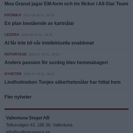
Moa Granat jagar EM-form och tre flickor i All-Star Team
KRÖNIKA
2026-08-06 KL. 08:30
En plan bestående av kartnålar
LEDERA
2026-08-06 KL. 08:30
AI får inte bli vår intellektuella snabbmat
REPORTAGE
2026-07-30 KL. 08:51
Anders passion för surdeg blev hemmabageri
NYHETER
2026-07-30 KL. 08:51
Lindholmsbon Tonjes säkerhetsnålar har hittat hem
Fler nyheter
Vallentuna Steget AB
Tellusvägen 43, 186 36, Vallentuna
info@vallentunanya.se