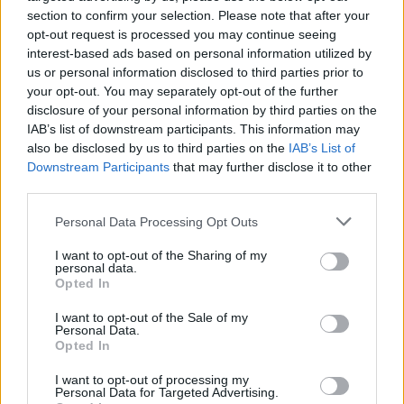
försäkringsbolag
sidan när världseliten
section to confirm your selection. Please note that after your
samlas i irländska Limerick
opt-out request is processed you may continue seeing
interest-based ads based on personal information utilized by
us or personal information disclosed to third parties prior to
your opt-out. You may separately opt-out of the further
disclosure of your personal information by third parties on the
IAB’s list of downstream participants. This information may
also be disclosed by us to third parties on the
IAB’s List of
Downstream Participants
that may further disclose it to other
third parties.
REPORTAGE
SPORT
2026-08-06 KL.
2026-08-06 KL. 08:36
08:37
Hockeysajt
Personal Data Processing Opt Outs
Emma Tryti öppnar
berömmer årets
upp ateljén för
lagbygge
I want to opt-out of the Sharing of my
personal data.
keramikkurser
Experterna på KMHockey rankar
Opted In
Konstnären i Åsta satsar på
Vallentuna Hockey bland de fem
keramikkurs på hemmaplan
klubbar som värvat bäst inför
I want to opt-out of the Sale of my
säsongen
Personal Data.
Opted In
I want to opt-out of processing my
Personal Data for Targeted Advertising.