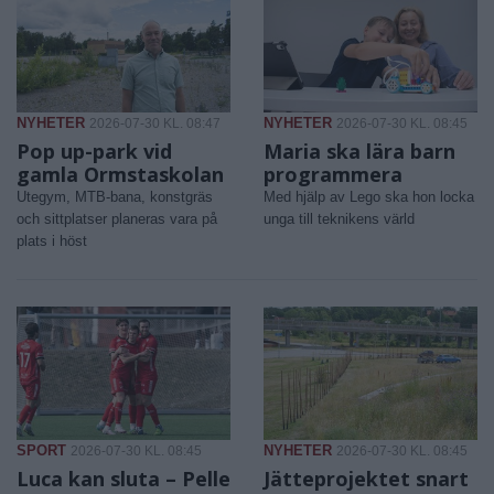
NYHETER
NYHETER
2026-07-30 KL. 08:47
2026-07-30 KL. 08:45
Pop up-park vid
Maria ska lära barn
gamla Ormstaskolan
programmera
Utegym, MTB-bana, konstgräs
Med hjälp av Lego ska hon locka
och sittplatser planeras vara på
unga till teknikens värld
plats i höst
SPORT
NYHETER
2026-07-30 KL. 08:45
2026-07-30 KL. 08:45
Luca kan sluta – Pelle
Jätteprojektet snart