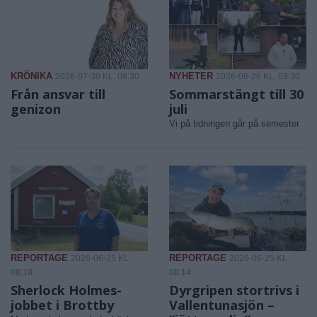
KRÖNIKA
NYHETER
2026-07-30 KL. 08:30
2026-06-26 KL. 09:30
Från ansvar till
Sommarstängt till 30
genizon
juli
Vi på tidningen går på semester
REPORTAGE
REPORTAGE
2026-06-25 KL.
2026-06-25 KL.
08:18
08:14
Sherlock Holmes-
Dyrgripen stortrivs i
jobbet i Brottby
Vallentunasjön –