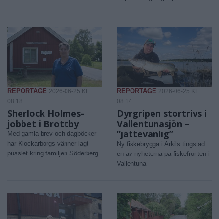
REPORTAGE
REPORTAGE
2026-06-25 KL.
2026-06-25 KL.
08:18
08:14
Sherlock Holmes-
Dyrgripen stortrivs i
jobbet i Brottby
Vallentunasjön –
”jättevanlig”
Med gamla brev och dagböcker
har Klockarborgs vänner lagt
Ny fiskebrygga i Arkils tingstad
pusslet kring familjen Söderberg
en av nyheterna på fiskefronten i
Vallentuna