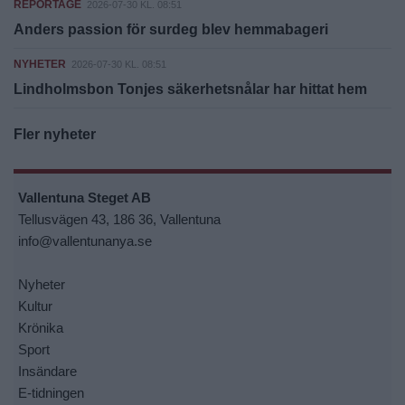
REPORTAGE
2026-07-30 KL. 08:51
Anders passion för surdeg blev hemmabageri
NYHETER
2026-07-30 KL. 08:51
Lindholmsbon Tonjes säkerhetsnålar har hittat hem
Fler nyheter
Vallentuna Steget AB
Tellusvägen 43, 186 36, Vallentuna
info@vallentunanya.se
Nyheter
Kultur
Krönika
Sport
Insändare
E-tidningen