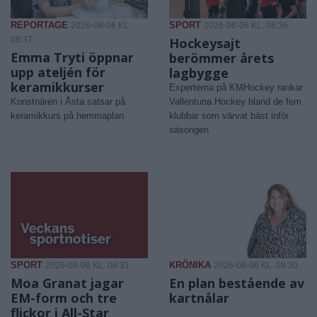
REPORTAGE
SPORT
2026-08-06 KL.
2026-08-06 KL. 08:36
08:37
Hockeysajt
Emma Tryti öppnar
berömmer årets
upp ateljén för
lagbygge
keramikkurser
Experterna på KMHockey rankar
Konstnären i Åsta satsar på
Vallentuna Hockey bland de fem
keramikkurs på hemmaplan
klubbar som värvat bäst inför
säsongen
SPORT
KRÖNIKA
2026-08-06 KL. 08:31
2026-08-06 KL. 08:30
Moa Granat jagar
En plan bestående av
EM-form och tre
kartnålar
flickor i All-Star