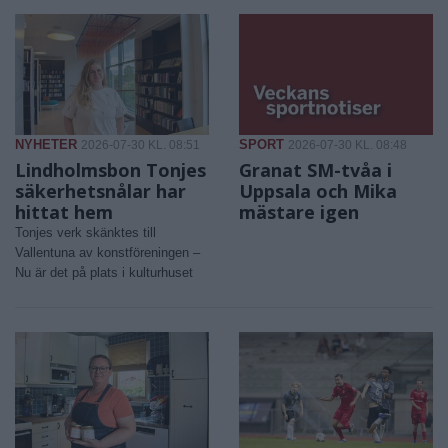
NYHETER
SPORT
2026-07-30 KL. 08:51
2026-07-30 KL. 08:48
Lindholmsbon Tonjes
Granat SM-tvåa i
säkerhetsnålar har
Uppsala och Mika
hittat hem
mästare igen
Tonjes verk skänktes till
Vallentuna av konstföreningen –
Nu är det på plats i kulturhuset