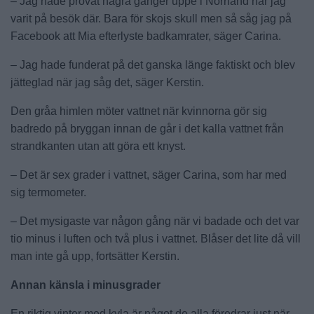
– Jag hade prövat några gånger uppe i Norrland när jag
varit på besök där. Bara för skojs skull men så såg jag på
Facebook att Mia efterlyste badkamrater, säger Carina.
– Jag hade funderat på det ganska länge faktiskt och blev
jätteglad när jag såg det, säger Kerstin.
Den gråa himlen möter vattnet när kvinnorna gör sig
badredo på bryggan innan de går i det kalla vattnet från
strandkanten utan att göra ett knyst.
– Det är sex grader i vattnet, säger Carina, som har med
sig termometer.
– Det mysigaste var någon gång när vi badade och det var
tio minus i luften och två plus i vattnet. Blåser det lite då vill
man inte gå upp, fortsätter Kerstin.
Annan känsla i minusgrader
En riktig vinter med kyla är något de alla föredrar just när