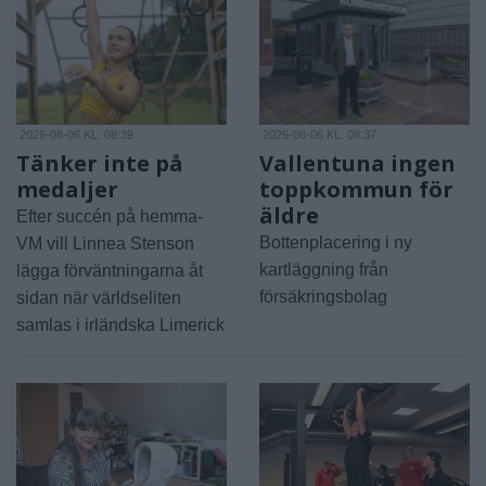
2026-08-06 KL. 08:39
2026-08-06 KL. 08:37
Tänker inte på
Vallentuna ingen
medaljer
toppkommun för
äldre
Efter succén på hemma-
Bottenplacering i ny
VM vill Linnea Stenson
kartläggning från
lägga förväntningarna åt
försäkringsbolag
sidan när världseliten
samlas i irländska Limerick