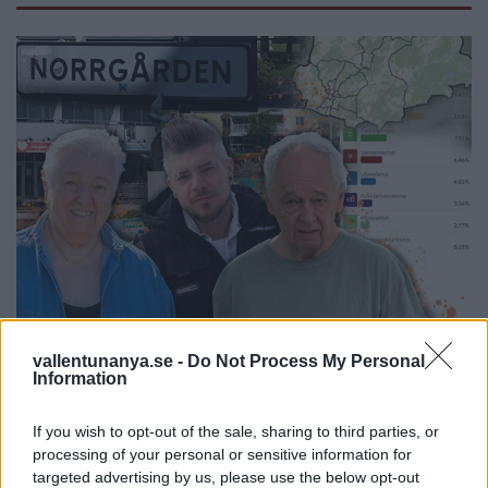
NYHETER
2026-08-06 KL. 08:42
vallentunanya.se -
Do Not Process My Personal
Här är en röd fläcki en
Information
blå kommun
If you wish to opt-out of the sale, sharing to third parties, or
processing of your personal or sensitive information for
targeted advertising by us, please use the below opt-out
Vallentuna nya på plats i valdistriktet Norrgården-