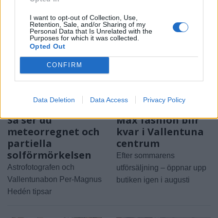
I want to opt-out of Collection, Use,
Retention, Sale, and/or Sharing of my
Personal Data that Is Unrelated with the
Purposes for which it was collected.
Opted Out
CONFIRM
Data Deletion
Data Access
Privacy Policy
2026-08-06 KL. 08:40
2026-08-06 KL. 08:39
Så ser du
Max fashion blir
meteorregnet och
kvar i Vallentuna
partiella
centrum
solförmörkelsen
Efter sommarens
Astrofotografen och
utförsäljning – öppnar upp
Vallentunabon Per-Magnus
butiken igen i augusti
Hedén tipsar