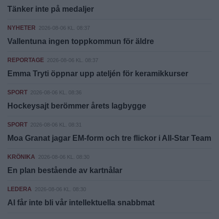
Tänker inte på medaljer
NYHETER
2026-08-06 KL. 08:37
Vallentuna ingen toppkommun för äldre
REPORTAGE
2026-08-06 KL. 08:37
Emma Tryti öppnar upp ateljén för keramikkurser
SPORT
2026-08-06 KL. 08:36
Hockeysajt berömmer årets lagbygge
SPORT
2026-08-06 KL. 08:31
Moa Granat jagar EM-form och tre flickor i All-Star Team
KRÖNIKA
2026-08-06 KL. 08:30
En plan bestående av kartnålar
LEDERA
2026-08-06 KL. 08:30
AI får inte bli vår intellektuella snabbmat