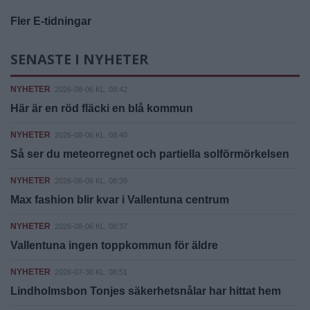
Fler E-tidningar
SENASTE I NYHETER
NYHETER
2026-08-06 KL. 08:42
Här är en röd fläcki en blå kommun
NYHETER
2026-08-06 KL. 08:40
Så ser du meteorregnet och partiella solförmörkelsen
NYHETER
2026-08-06 KL. 08:39
Max fashion blir kvar i Vallentuna centrum
NYHETER
2026-08-06 KL. 08:37
Vallentuna ingen toppkommun för äldre
NYHETER
2026-07-30 KL. 08:51
Lindholmsbon Tonjes säkerhetsnålar har hittat hem