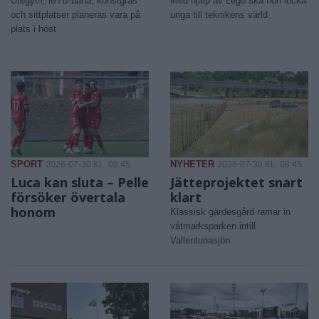
Utegym, MTB-bana, konstgräs
Med hjälp av Lego ska hon locka
och sittplatser planeras vara på
unga till teknikens värld
plats i höst
SPORT
NYHETER
2026-07-30 KL. 08:45
2026-07-30 KL. 08:45
Luca kan sluta – Pelle
Jätteprojektet snart
försöker övertala
klart
honom
Klassisk gärdesgård ramar in
våtmarksparken intill
Vallentunasjön