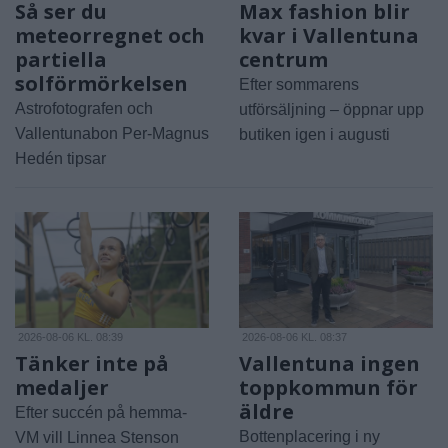
Så ser du
Max fashion blir
meteorregnet och
kvar i Vallentuna
partiella
centrum
solförmörkelsen
Efter sommarens
Astrofotografen och
utförsäljning – öppnar upp
Vallentunabon Per-Magnus
butiken igen i augusti
Hedén tipsar
2026-08-06 KL. 08:39
2026-08-06 KL. 08:37
Tänker inte på
Vallentuna ingen
medaljer
toppkommun för
äldre
Efter succén på hemma-
Bottenplacering i ny
VM vill Linnea Stenson