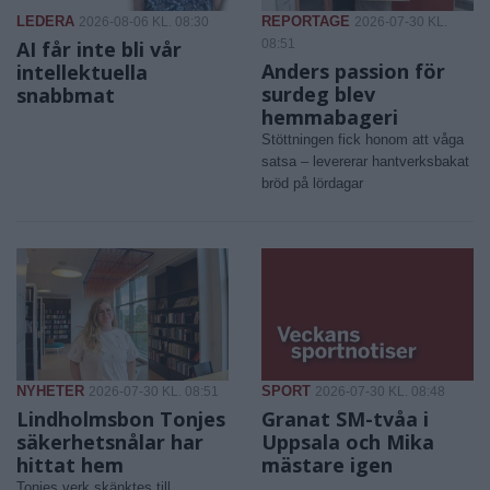
LEDERA
REPORTAGE
2026-08-06 KL. 08:30
2026-07-30 KL.
AI får inte bli vår
08:51
Anders passion för
intellektuella
surdeg blev
snabbmat
hemmabageri
Stöttningen fick honom att våga
satsa – levererar hantverksbakat
bröd på lördagar
NYHETER
SPORT
2026-07-30 KL. 08:51
2026-07-30 KL. 08:48
Lindholmsbon Tonjes
Granat SM-tvåa i
säkerhetsnålar har
Uppsala och Mika
hittat hem
mästare igen
Tonjes verk skänktes till