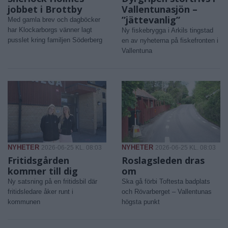
jobbet i Brottby
Vallentunasjön –
”jättevanlig”
Med gamla brev och dagböcker
har Klockarborgs vänner lagt
Ny fiskebrygga i Arkils tingstad
pusslet kring familjen Söderberg
en av nyheterna på fiskefronten i
Vallentuna
NYHETER
NYHETER
2026-06-25 KL. 08:03
2026-06-25 KL. 08:03
Fritidsgården
Roslagsleden dras
kommer till dig
om
Ny satsning på en fritidsbil där
Ska gå förbi Toftesta badplats
fritidsledare åker runt i
och Rövarberget – Vallentunas
kommunen
högsta punkt