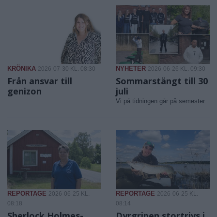
KRÖNIKA
NYHETER
2026-07-30 KL. 08:30
2026-06-26 KL. 09:30
Från ansvar till
Sommarstängt till 30
genizon
juli
Vi på tidningen går på semester
REPORTAGE
REPORTAGE
2026-06-25 KL.
2026-06-25 KL.
08:18
08:14
Sherlock Holmes-
Dyrgripen stortrivs i