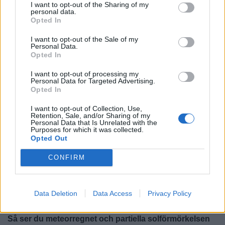
I want to opt-out of the Sharing of my
personal data.
Opted In
I want to opt-out of the Sale of my
Personal Data.
Opted In
I want to opt-out of processing my
Personal Data for Targeted Advertising.
Opted In
I want to opt-out of Collection, Use,
Retention, Sale, and/or Sharing of my
Fler E-tidningar
Personal Data that Is Unrelated with the
Purposes for which it was collected.
Opted Out
SENASTE I NYHETER
CONFIRM
NYHETER
2026-08-06 KL. 08:42
Här är en röd fläcki en blå kommun
Data Deletion
Data Access
Privacy Policy
NYHETER
2026-08-06 KL. 08:40
Så ser du meteorregnet och partiella solförmörkelsen