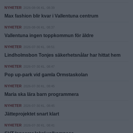
NYHETER
2026-08-06 KL. 08:39
Max fashion blir kvar i Vallentuna centrum
NYHETER
2026-08-06 KL. 08:37
Vallentuna ingen toppkommun för äldre
NYHETER
2026-07-30 KL. 08:51
Lindholmsbon Tonjes säkerhetsnålar har hittat hem
NYHETER
2026-07-30 KL. 08:47
Pop up-park vid gamla Ormstaskolan
NYHETER
2026-07-30 KL. 08:45
Maria ska lära barn programmera
NYHETER
2026-07-30 KL. 08:45
Jätteprojektet snart klart
NYHETER
2026-07-30 KL. 08:41