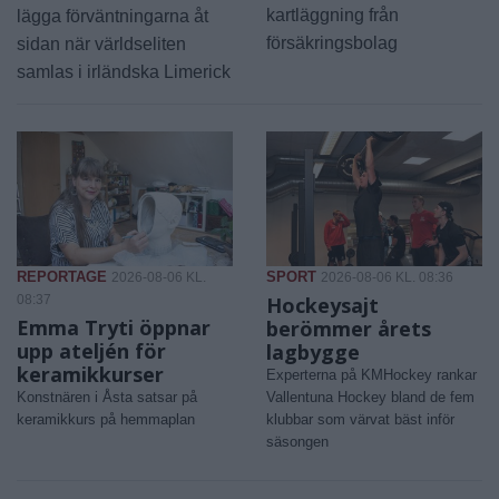
kartläggning från
lägga förväntningarna åt
försäkringsbolag
sidan när världseliten
samlas i irländska Limerick
REPORTAGE
SPORT
2026-08-06 KL.
2026-08-06 KL. 08:36
08:37
Hockeysajt
Emma Tryti öppnar
berömmer årets
upp ateljén för
lagbygge
keramikkurser
Experterna på KMHockey rankar
Konstnären i Åsta satsar på
Vallentuna Hockey bland de fem
keramikkurs på hemmaplan
klubbar som värvat bäst inför
säsongen