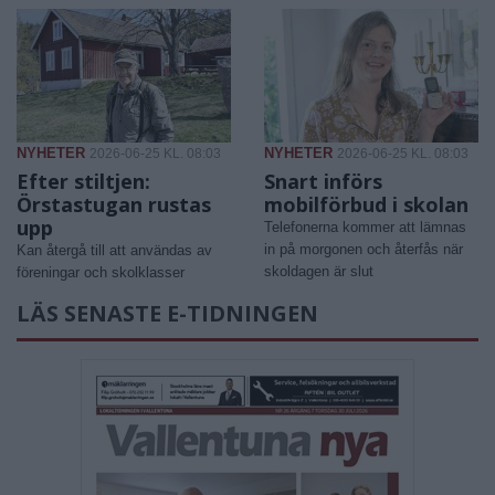
NYHETER
NYHETER
2026-06-25 KL. 08:03
2026-06-25 KL. 08:03
Efter stiltjen:
Snart införs
Örstastugan rustas
mobilförbud i skolan
upp
Telefonerna kommer att lämnas
in på morgonen och återfås när
Kan återgå till att användas av
skoldagen är slut
föreningar och skolklasser
LÄS SENASTE E-TIDNINGEN