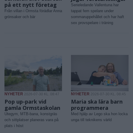
på ett nytt företag
Serieledande Vallentuna har
Från villan i Ormsta förädlar Anna
tappat fem spelare under
grönsaker och bär
sommaruppehållet och har haft
sex provspelare i träning
NYHETER
NYHETER
2026-07-30 KL. 08:47
2026-07-30 KL. 08:45
Pop up-park vid
Maria ska lära barn
gamla Ormstaskolan
programmera
Utegym, MTB-bana, konstgräs
Med hjälp av Lego ska hon locka
och sittplatser planeras vara på
unga till teknikens värld
plats i höst