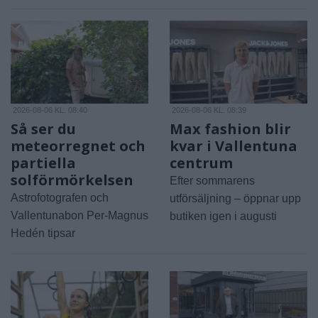
2026-08-06 KL. 08:40
2026-08-06 KL. 08:39
Så ser du
Max fashion blir
meteorregnet och
kvar i Vallentuna
partiella
centrum
solförmörkelsen
Efter sommarens
Astrofotografen och
utförsäljning – öppnar upp
Vallentunabon Per-Magnus
butiken igen i augusti
Hedén tipsar