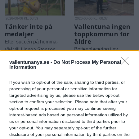
2026-08-06 KL. 08:39
2026-08-06 KL. 08:37
Tänker inte på
Vallentuna ingen
medaljer
toppkommun för
äldre
Efter succén på hemma-
Bottenplacering i ny
VM vill Linnea Stenson
kartläggning från
lägga förväntningarna åt
vallentunanya.se -
Do Not Process My Personal
försäkringsbolag
sidan när världseliten
Information
samlas i irländska Limerick
If you wish to opt-out of the sale, sharing to third parties, or
processing of your personal or sensitive information for
targeted advertising by us, please use the below opt-out
section to confirm your selection. Please note that after your
opt-out request is processed you may continue seeing
interest-based ads based on personal information utilized by
us or personal information disclosed to third parties prior to
your opt-out. You may separately opt-out of the further
REPORTAGE
SPORT
2026-08-06 KL.
2026-08-06 KL. 08:36
disclosure of your personal information by third parties on the
08:37
Hockeysajt