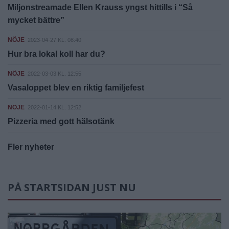
Miljonstreamade Ellen Krauss yngst hittills i “Så
mycket bättre”
NÖJE
2023-04-27 KL. 08:40
Hur bra lokal koll har du?
NÖJE
2022-03-03 KL. 12:55
Vasaloppet blev en riktig familjefest
NÖJE
2022-01-14 KL. 12:52
Pizzeria med gott hälsotänk
Fler nyheter
PÅ STARTSIDAN JUST NU