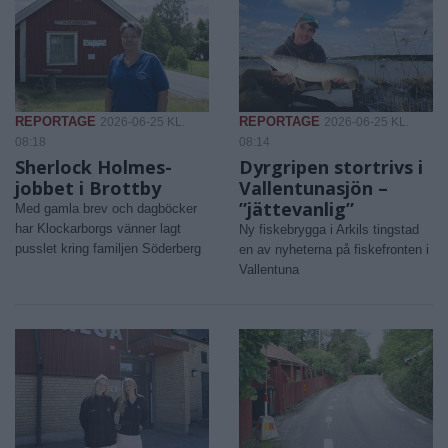
REPORTAGE
REPORTAGE
2026-06-25 KL.
2026-06-25 KL.
08:18
08:14
Sherlock Holmes-
Dyrgripen stortrivs i
jobbet i Brottby
Vallentunasjön –
”jättevanlig”
Med gamla brev och dagböcker
har Klockarborgs vänner lagt
Ny fiskebrygga i Arkils tingstad
pusslet kring familjen Söderberg
en av nyheterna på fiskefronten i
Vallentuna