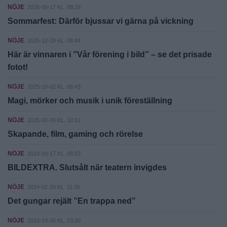
NÖJE
2026-06-17 KL. 08:29
Sommarfest: Därför bjussar vi gärna på vickning
NÖJE
2025-12-18 KL. 08:44
Här är vinnaren i ”Vår förening i bild” – se det prisade
fotot!
NÖJE
2025-10-02 KL. 08:43
Magi, mörker och musik i unik föreställning
NÖJE
2025-02-20 KL. 10:12
Skapande, film, gaming och rörelse
NÖJE
2024-10-17 KL. 08:53
BILDEXTRA. Slutsålt när teatern invigdes
NÖJE
2024-02-29 KL. 11:35
Det gungar rejält ”En trappa ned”
NÖJE
2023-10-26 KL. 13:30