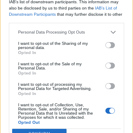
IAB’s list of downstream participants. This information may
Emma Tryti öppnar
berömmer årets
also be disclosed by us to third parties on the
IAB’s List of
upp ateljén för
lagbygge
Downstream Participants
that may further disclose it to other
keramikkurser
Experterna på KMHockey rankar
third parties.
Konstnären i Åsta satsar på
Vallentuna Hockey bland de fem
keramikkurs på hemmaplan
klubbar som värvat bäst inför
Personal Data Processing Opt Outs
säsongen
I want to opt-out of the Sharing of my
personal data.
Opted In
I want to opt-out of the Sale of my
Personal Data.
Opted In
I want to opt-out of processing my
Personal Data for Targeted Advertising.
SPORT
KRÖNIKA
2026-08-06 KL. 08:31
2026-08-06 KL. 08:30
Opted In
Moa Granat jagar
En plan bestående av
EM-form och tre
kartnålar
I want to opt-out of Collection, Use,
Retention, Sale, and/or Sharing of my
flickor i All-Star
Personal Data that Is Unrelated with the
Team
Purposes for which it was collected.
Opted Out