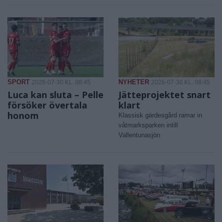
SPORT
NYHETER
2026-07-30 KL. 08:45
2026-07-30 KL. 08:45
Luca kan sluta – Pelle
Jätteprojektet snart
försöker övertala
klart
honom
Klassisk gärdesgård ramar in
våtmarksparken intill
Vallentunasjön