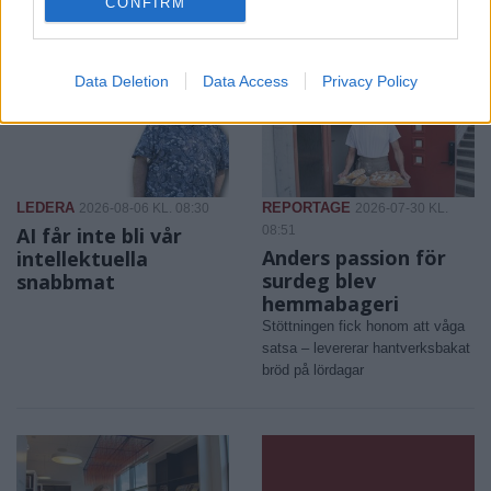
CONFIRM
Data Deletion
Data Access
Privacy Policy
LEDERA
REPORTAGE
2026-08-06 KL. 08:30
2026-07-30 KL.
AI får inte bli vår
08:51
Anders passion för
intellektuella
surdeg blev
snabbmat
hemmabageri
Stöttningen fick honom att våga
satsa – levererar hantverksbakat
bröd på lördagar