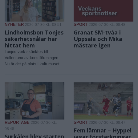
NYHETER
SPORT
2026-07-30 KL. 08:51
2026-07-30 KL. 08:48
Lindholmsbon Tonjes
Granat SM-tvåa i
säkerhetsnålar har
Uppsala och Mika
hittat hem
mästare igen
Tonjes verk skänktes till
Vallentuna av konstföreningen –
Nu är det på plats i kulturhuset
REPORTAGE
SPORT
2026-07-30 KL.
2026-07-30 KL. 08:47
08:48
Fem lämnar – Hyppel
Surkålen blev starten
jagar förstärkningar