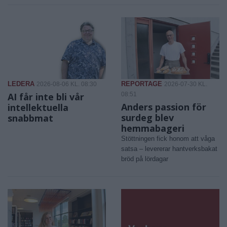
LEDERA
REPORTAGE
2026-08-06 KL. 08:30
2026-07-30 KL.
AI får inte bli vår
08:51
Anders passion för
intellektuella
surdeg blev
snabbmat
hemmabageri
Stöttningen fick honom att våga
satsa – levererar hantverksbakat
bröd på lördagar