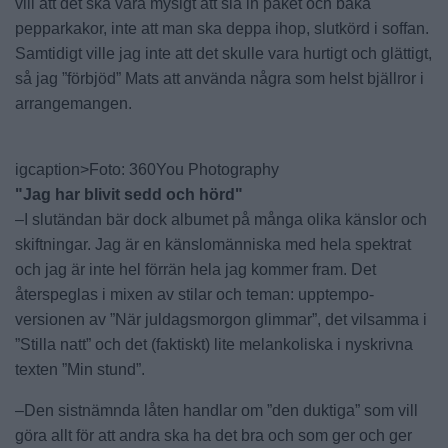
vill att det ska vara mysigt att slå in paket och baka
pepparkakor, inte att man ska deppa ihop, slutkörd i soffan.
Samtidigt ville jag inte att det skulle vara hurtigt och glättigt,
så jag ”förbjöd” Mats att använda några som helst bjällror i
arrangemangen.
igcaption>Foto: 360You Photography
"Jag har blivit sedd och hörd"
–I slutändan bär dock albumet på många olika känslor och
skiftningar. Jag är en känslomänniska med hela spektrat
och jag är inte hel förrän hela jag kommer fram. Det
återspeglas i mixen av stilar och teman: upptempo-
versionen av ”När juldagsmorgon glimmar”, det vilsamma i
”Stilla natt” och det (faktiskt) lite melankoliska i nyskrivna
texten ”Min stund”.
–Den sistnämnda låten handlar om ”den duktiga” som vill
göra allt för att andra ska ha det bra och som ger och ger