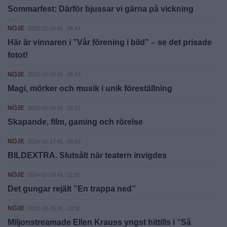
Sommarfest: Därför bjussar vi gärna på vickning
NÖJE
2025-12-18 KL. 08:44
Här är vinnaren i ”Vår förening i bild” – se det prisade
fotot!
NÖJE
2025-10-02 KL. 08:43
Magi, mörker och musik i unik föreställning
NÖJE
2025-02-20 KL. 10:12
Skapande, film, gaming och rörelse
NÖJE
2024-10-17 KL. 08:53
BILDEXTRA. Slutsålt när teatern invigdes
NÖJE
2024-02-29 KL. 11:35
Det gungar rejält ”En trappa ned”
NÖJE
2023-10-26 KL. 13:30
Miljonstreamade Ellen Krauss yngst hittills i “Så