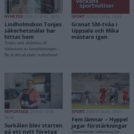
NYHETER
SPORT
2026-07-30 KL. 08:51
2026-07-30 KL. 08:48
Lindholmsbon Tonjes
Granat SM-tvåa i
säkerhetsnålar har
Uppsala och Mika
hittat hem
mästare igen
Tonjes verk skänktes till
Vallentuna av konstföreningen –
Nu är det på plats i kulturhuset
REPORTAGE
SPORT
2026-07-30 KL.
2026-07-30 KL. 08:47
08:48
Fem lämnar – Hyppel
Surkålen blev starten
jagar förstärkningar
på ett nytt företag
Serieledande Vallentuna har