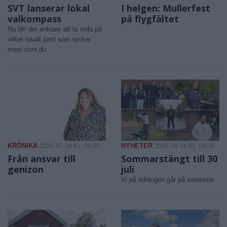
SVT lanserar lokal
I helgen: Mullerfest
valkompass
på flygfältet
Nu blir det enklare att ta reda på
vilket lokalt parti som tycker
mest som du
KRÖNIKA
NYHETER
2026-07-30 KL. 08:30
2026-06-26 KL. 09:30
Från ansvar till
Sommarstängt till 30
genizon
juli
Vi på tidningen går på semester