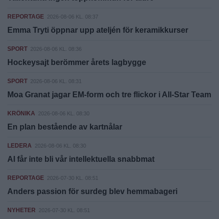
REPORTAGE
2026-08-06 KL. 08:37
Emma Tryti öppnar upp ateljén för keramikkurser
SPORT
2026-08-06 KL. 08:36
Hockeysajt berömmer årets lagbygge
SPORT
2026-08-06 KL. 08:31
Moa Granat jagar EM-form och tre flickor i All-Star Team
KRÖNIKA
2026-08-06 KL. 08:30
En plan bestående av kartnålar
LEDERA
2026-08-06 KL. 08:30
AI får inte bli vår intellektuella snabbmat
REPORTAGE
2026-07-30 KL. 08:51
Anders passion för surdeg blev hemmabageri
NYHETER
2026-07-30 KL. 08:51