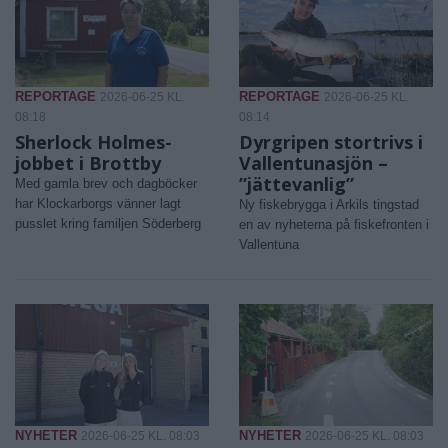
REPORTAGE
REPORTAGE
2026-06-25 KL.
2026-06-25 KL.
08:18
08:14
Sherlock Holmes-
Dyrgripen stortrivs i
jobbet i Brottby
Vallentunasjön –
”jättevanlig”
Med gamla brev och dagböcker
har Klockarborgs vänner lagt
Ny fiskebrygga i Arkils tingstad
pusslet kring familjen Söderberg
en av nyheterna på fiskefronten i
Vallentuna
NYHETER
NYHETER
2026-06-25 KL. 08:03
2026-06-25 KL. 08:03