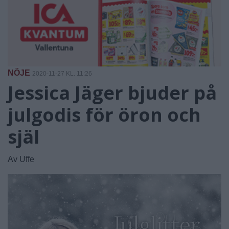
NÖJE
2020-11-27 KL. 11:26
Jessica Jäger bjuder på
julgodis för öron och
själ
Av Uffe