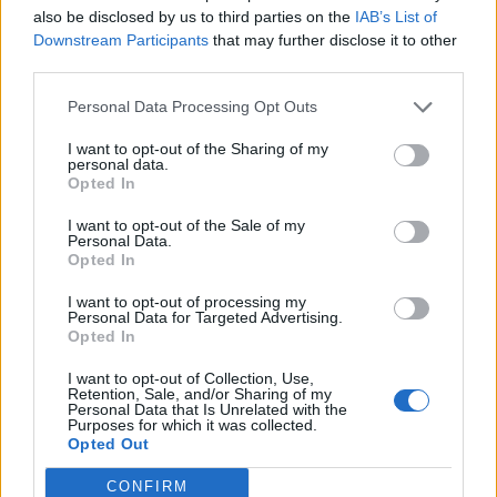
also be disclosed by us to third parties on the
IAB’s List of
Downstream Participants
that may further disclose it to other
third parties.
Personal Data Processing Opt Outs
2026-08-06 KL. 08:40
2026-08-06 KL. 08:39
I want to opt-out of the Sharing of my
personal data.
Så ser du
Max fashion blir
Opted In
meteorregnet och
kvar i Vallentuna
partiella
centrum
I want to opt-out of the Sale of my
Personal Data.
solförmörkelsen
Efter sommarens
Opted In
Astrofotografen och
utförsäljning – öppnar upp
I want to opt-out of processing my
Vallentunabon Per-Magnus
butiken igen i augusti
Personal Data for Targeted Advertising.
Opted In
Hedén tipsar
I want to opt-out of Collection, Use,
Retention, Sale, and/or Sharing of my
Personal Data that Is Unrelated with the
Purposes for which it was collected.
Opted Out
CONFIRM