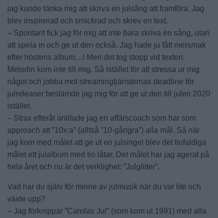
jag kunde tänka mig att skriva en julsång att framföra. Jag
blev inspirerad och smickrad och skrev en text.
– Spontant fick jag för mig att inte bara skriva en sång, utan
att spela in och ge ut den också. Jag hade ju fått mersmak
efter höstens album…! Men det tog stopp vid texten.
Melodin kom inte till mig. Så istället för att stressa ur mig
något och jobba mot streamingtjänsternas deadline för
julreleaser bestämde jag mig för att ge ut den till julen 2020
istället.
– Strax efteråt anlitade jag en affärscoach som har som
approach att ”10x:a” (alltså ”10-gångra”) alla mål. Så när
jag kom med målet att ge ut en julsingel blev det tiofaldiga
målet ett julalbum med tio låtar. Det målet har jag agerat på
hela året och nu är det verklighet: ”Julglitter”.
Vad har du själv för minne av julmusik när du var lite och
växte upp?
– Jag förknippar ”Carolas Jul” (som kom ut 1991) med alla