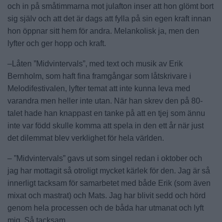
och in på småtimmarna mot julafton inser att hon glömt bort
sig själv och att det är dags att fylla på sin egen kraft innan
hon öppnar sitt hem för andra. Melankolisk ja, men den
lyfter och ger hopp och kraft.
–Låten ”Midvintervals”, med text och musik av Erik
Bernholm, som haft fina framgångar som låtskrivare i
Melodifestivalen, lyfter temat att inte kunna leva med
varandra men heller inte utan. När han skrev den på 80-
talet hade han knappast en tanke på att en tjej som ännu
inte var född skulle komma att spela in den ett år när just
det dilemmat blev verklighet för hela världen.
– ”Midvintervals” gavs ut som singel redan i oktober och
jag har mottagit så otroligt mycket kärlek för den. Jag är så
innerligt tacksam för samarbetet med både Erik (som även
mixat och mastrat) och Mats. Jag har blivit sedd och hörd
genom hela processen och de båda har utmanat och lyft
mig. Så tacksam.