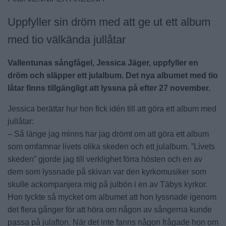
Uppfyller sin dröm med att ge ut ett album
med tio välkända jullåtar
Vallentunas sångfågel, Jessica Jäger, uppfyller en
dröm och släpper ett julalbum. Det nya albumet med tio
låtar finns tillgängligt att lyssna på efter 27 november.
Jessica berättar hur hon fick idén till att göra ett album med
jullåtar:
– Så länge jag minns har jag drömt om att göra ett album
som omfamnar livets olika skeden och ett julalbum. ”Livets
skeden” gjorde jag till verklighet förra hösten och en av
dem som lyssnade på skivan var den kyrkomusiker som
skulle ackompanjera mig på julbön i en av Täbys kyrkor.
Hon tyckte så mycket om albumet att hon lyssnade igenom
det flera gånger för att höra om någon av sångerna kunde
passa på julafton. När det inte fanns någon frågade hon om