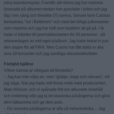
mina barndomsjular. Framför allt minns jag hur mamma
lyssnade på albumet medan hon pysslade i köket och jag
låg i min säng och försökte (?) somna. Senare kom Carolas
fantastiska ”Jul i Betlehem” och med det årliga julkonserter
som mamma och jag har haft som tradition att gå på. I år
hade vi biljetter till premiärkonserten för 50 personer - på
releasedagen av mitt eget julalbum. Jag hade bokat in just
den dagen för att FIRA. Men Carola har fått ställa in alla
sina 18 konserter och jag samtliga releaseaktiviteter.
Förbjöd bjällror
Vilken känsla är viktigast att förmedla?
– Jag kan inte välja en, men ”glädje, hopp och närvaro”, vill
jag säga. När jag hade mitt första möte med producenten,
Mats Nilsson, och vi spånade fritt om albumets innehåll
och inriktning ville jag ta de klassiska julsångerna och göra
dem lättsamma och ge dem puls.
– De svenska julsångerna är ofta så melankoliska… Jag