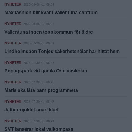
NYHETER
2026-08-06 KL. 08:39
Max fashion blir kvar i Vallentuna centrum
NYHETER
2026-08-06 KL. 08:37
Vallentuna ingen toppkommun för äldre
NYHETER
2026-07-30 KL. 08:51
Lindholmsbon Tonjes säkerhetsnålar har hittat hem
NYHETER
2026-07-30 KL. 08:47
Pop up-park vid gamla Ormstaskolan
NYHETER
2026-07-30 KL. 08:45
Maria ska lära barn programmera
NYHETER
2026-07-30 KL. 08:45
Jätteprojektet snart klart
NYHETER
2026-07-30 KL. 08:41
SVT lanserar lokal valkompass