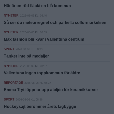
Här är en röd fläcki en blå kommun
NYHETER
2026-08-06 KL. 08:40
Så ser du meteorregnet och partiella solförmörkelsen
NYHETER
2026-08-06 KL. 08:39
Max fashion blir kvar i Vallentuna centrum
SPORT
2026-08-06 KL. 08:39
Tänker inte på medaljer
NYHETER
2026-08-06 KL. 08:37
Vallentuna ingen toppkommun för äldre
REPORTAGE
2026-08-06 KL. 08:37
Emma Tryti öppnar upp ateljén för keramikkurser
SPORT
2026-08-06 KL. 08:36
Hockeysajt berömmer årets lagbygge