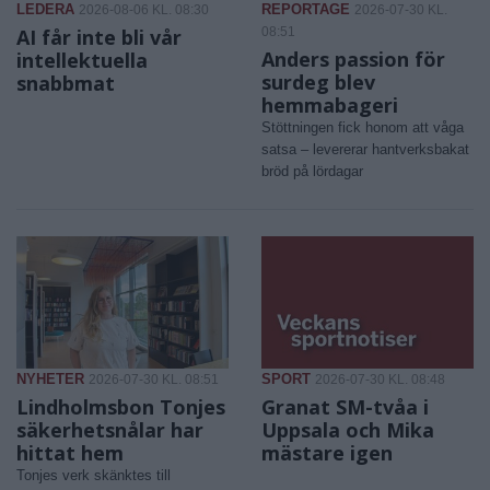
LEDERA
REPORTAGE
2026-08-06 KL. 08:30
2026-07-30 KL.
AI får inte bli vår
08:51
Anders passion för
intellektuella
surdeg blev
snabbmat
hemmabageri
Stöttningen fick honom att våga
satsa – levererar hantverksbakat
bröd på lördagar
NYHETER
SPORT
2026-07-30 KL. 08:51
2026-07-30 KL. 08:48
Lindholmsbon Tonjes
Granat SM-tvåa i
säkerhetsnålar har
Uppsala och Mika
hittat hem
mästare igen
Tonjes verk skänktes till