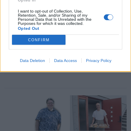
Opted In
I want to opt-out of Collection, Use,
Retention, Sale, and/or Sharing of my
Personal Data that Is Unrelated with the
Purposes for which it was collected.
Opted Out
SPORT
KRÖNIKA
2026-08-06 KL. 08:31
2026-08-06 KL. 08:30
CONFIRM
Moa Granat jagar
En plan bestående av
EM-form och tre
kartnålar
flickor i All-Star
Data Deletion
Data Access
Privacy Policy
Team