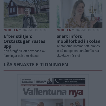
NYHETER
NYHETER
2026-06-25 KL. 08:03
2026-06-25 KL. 08:03
Efter stiltjen:
Snart införs
Örstastugan rustas
mobilförbud i skolan
upp
Telefonerna kommer att lämnas
in på morgonen och återfås när
Kan återgå till att användas av
skoldagen är slut
föreningar och skolklasser
LÄS SENASTE E-TIDNINGEN