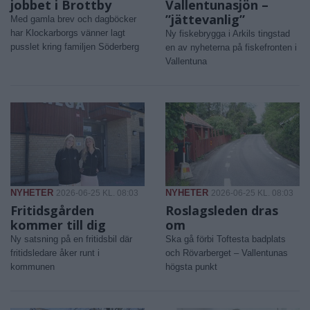
jobbet i Brottby
Vallentunasjön –
”jättevanlig”
Med gamla brev och dagböcker
har Klockarborgs vänner lagt
Ny fiskebrygga i Arkils tingstad
pusslet kring familjen Söderberg
en av nyheterna på fiskefronten i
Vallentuna
NYHETER
NYHETER
2026-06-25 KL. 08:03
2026-06-25 KL. 08:03
Fritidsgården
Roslagsleden dras
kommer till dig
om
Ny satsning på en fritidsbil där
Ska gå förbi Toftesta badplats
fritidsledare åker runt i
och Rövarberget – Vallentunas
kommunen
högsta punkt