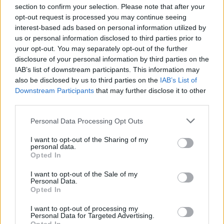
kartläggning från
lägga förväntningarna åt
section to confirm your selection. Please note that after your
försäkringsbolag
sidan när världseliten
opt-out request is processed you may continue seeing
samlas i irländska Limerick
interest-based ads based on personal information utilized by
us or personal information disclosed to third parties prior to
your opt-out. You may separately opt-out of the further
disclosure of your personal information by third parties on the
IAB’s list of downstream participants. This information may
also be disclosed by us to third parties on the
IAB’s List of
Downstream Participants
that may further disclose it to other
third parties.
REPORTAGE
SPORT
2026-08-06 KL.
2026-08-06 KL. 08:36
Personal Data Processing Opt Outs
08:37
Hockeysajt
I want to opt-out of the Sharing of my
Emma Tryti öppnar
berömmer årets
personal data.
upp ateljén för
lagbygge
Opted In
keramikkurser
Experterna på KMHockey rankar
Konstnären i Åsta satsar på
Vallentuna Hockey bland de fem
I want to opt-out of the Sale of my
Personal Data.
keramikkurs på hemmaplan
klubbar som värvat bäst inför
Opted In
säsongen
I want to opt-out of processing my
Personal Data for Targeted Advertising.