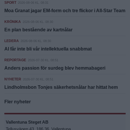
SPORT
2026-08-06 KL. 08:31
Moa Granat jagar EM-form och tre flickor i All-Star Team
KRÖNIKA
2026-08-06 KL. 08:30
En plan bestående av kartnålar
LEDERA
2026-08-06 KL. 08:30
AI får inte bli vår intellektuella snabbmat
REPORTAGE
2026-07-30 KL. 08:51
Anders passion för surdeg blev hemmabageri
NYHETER
2026-07-30 KL. 08:51
Lindholmsbon Tonjes säkerhetsnålar har hittat hem
Fler nyheter
Vallentuna Steget AB
Tellusvägen 43, 186 36, Vallentuna