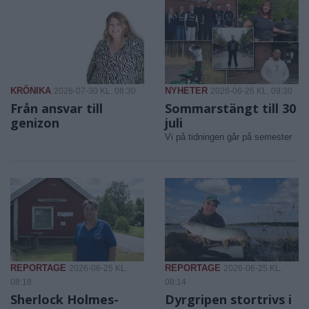
KRÖNIKA
NYHETER
2026-07-30 KL. 08:30
2026-06-26 KL. 09:30
Från ansvar till
Sommarstängt till 30
genizon
juli
Vi på tidningen går på semester
REPORTAGE
REPORTAGE
2026-06-25 KL.
2026-06-25 KL.
08:18
08:14
Sherlock Holmes-
Dyrgripen stortrivs i