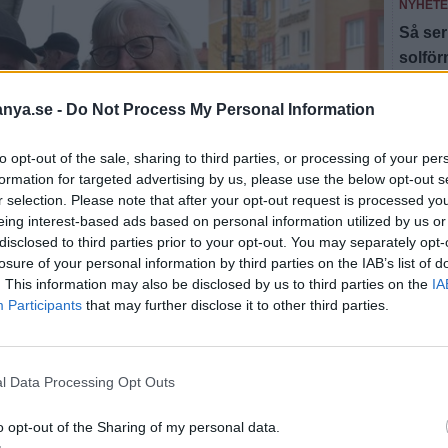
NYHET
Så ser
solfö
NYHET
anya.se -
Do Not Process My Personal Information
Här är
to opt-out of the sale, sharing to third parties, or processing of your per
NYHET
formation for targeted advertising by us, please use the below opt-out s
Valle
r selection. Please note that after your opt-out request is processed y
äldre
eing interest-based ads based on personal information utilized by us or
disclosed to third parties prior to your opt-out. You may separately opt-
losure of your personal information by third parties on the IAB’s list of
Fler n
. This information may also be disclosed by us to third parties on the
IA
Participants
that may further disclose it to other third parties.
gren och Lillemor Nilsson hade tagit sig till
l Data Processing Opt Outs
ictoria Rubinsson
o opt-out of the Sharing of my personal data.