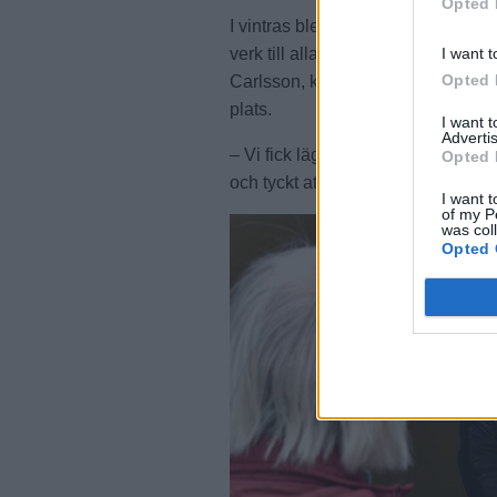
Opted 
I vintras blev konstverket försenat
I want t
verk till alla fem stolparna iställe
Opted 
Carlsson, konsthandläggare på Va
plats.
I want 
Advertis
– Vi fick lägga lite mer jobb på det
Opted 
och tyckt att det behövdes lite til
I want t
of my P
was col
Opted 