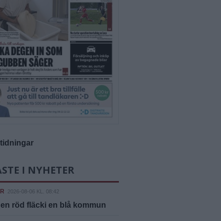
-tidningar
STE I NYHETER
ER
2026-08-06 KL. 08:42
 en röd fläcki en blå kommun