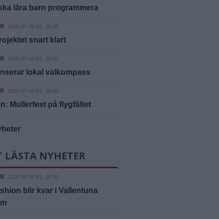
ska lära barn programmera
ER
2026-07-30 KL. 08:45
rojektet snart klart
ER
2026-07-30 KL. 08:41
nserar lokal valkompass
ER
2026-07-30 KL. 08:40
n: Mullerfest på flygfältet
yheter
T LÄSTA NYHETER
ER
2026-08-06 KL. 08:39
shion blir kvar i Vallentuna
um