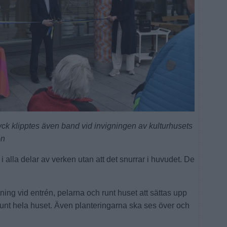
ck klipptes även band vid invigningen av kulturhusets
on
 i alla delar av verken utan att det snurrar i huvudet. De
ng vid entrén, pelarna och runt huset att sättas upp
runt hela huset. Även planteringarna ska ses över och