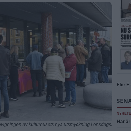
Fler E
SENA
NYHET
Här är
nvigningen av kulturhusets nya utsmyckning i onsdags.