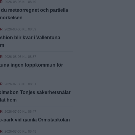
ER
2026-08-06 KL. 08:40
 du meteorregnet och partiella
rmörkelsen
ER
2026-08-06 KL. 08:39
shion blir kvar i Vallentuna
um
ER
2026-08-06 KL. 08:37
ntuna ingen toppkommun för
ER
2026-07-30 KL. 08:51
olmsbon Tonjes säkerhetsnålar
ttat hem
ER
2026-07-30 KL. 08:47
p-park vid gamla Ormstaskolan
ER
2026-07-30 KL. 08:45