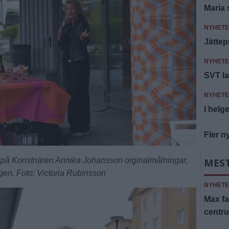
Maria 
NYHET
Jättep
NYHET
SVT la
NYHET
I helge
Fler n
på Konstnären Annika Johansson orginalmålningar,
MES
ngen. Foto: Victoria Rubinsson
NYHET
Max fa
centr