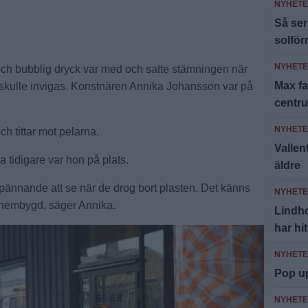
NYHET
Så ser
solfö
NYHET
och bubblig dryck var med och satte stämningen när
Max fa
 skulle invigas. Konstnären Annika Johansson var på
centr
NYHET
ch tittar mot pelarna.
Valle
 tidigare var hon på plats.
äldre
 spännande att se när de drog bort plasten. Det känns
NYHET
in hembygd, säger Annika.
Lindh
har hi
NYHET
Pop u
NYHET