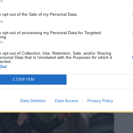
In
 vilket resulterade i att kommunen valde att köpa in
o opt-out of the Sale of my Personal Data.
t för de två vid entrén vilket både Annika och Malin
In
llentuna kommun, är glada för nu när verken är på
to opt-out of processing my Personal Data for Targeted
ing.
 men det var rätt beslut för annars hade vi nog stått här
In
l, säger Malin och beundrar stolparna.
o opt-out of Collection, Use, Retention, Sale, and/or Sharing
ersonal Data that Is Unrelated with the Purposes for which it
lected.
Out
CONFIRM
Data Deletion
Data Access
Privacy Policy