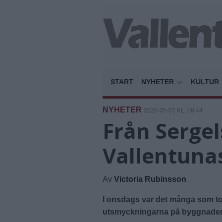
START
NYHETER
KULTUR
NYHETER
2026-05-07 KL. 08:44
Från Sergels
Vallentuna
Av
Victoria Rubinsson
I onsdags var det många som tog 
utsmyckningarna på byggnade