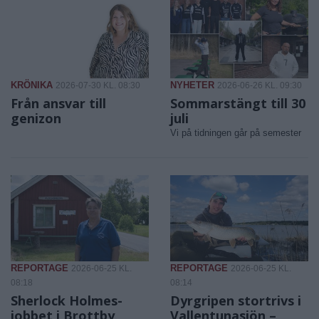
KRÖNIKA
NYHETER
2026-07-30 KL. 08:30
2026-06-26 KL. 09:30
Från ansvar till
Sommarstängt till 30
genizon
juli
Vi på tidningen går på semester
REPORTAGE
REPORTAGE
2026-06-25 KL.
2026-06-25 KL.
08:18
08:14
Sherlock Holmes-
Dyrgripen stortrivs i
jobbet i Brottby
Vallentunasjön –