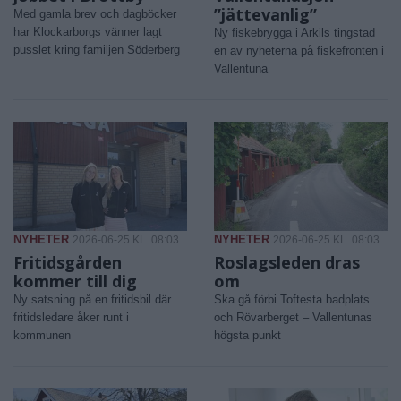
”jättevanlig”
Med gamla brev och dagböcker
har Klockarborgs vänner lagt
Ny fiskebrygga i Arkils tingstad
pusslet kring familjen Söderberg
en av nyheterna på fiskefronten i
Vallentuna
NYHETER
NYHETER
2026-06-25 KL. 08:03
2026-06-25 KL. 08:03
Fritidsgården
Roslagsleden dras
kommer till dig
om
Ny satsning på en fritidsbil där
Ska gå förbi Toftesta badplats
fritidsledare åker runt i
och Rövarberget – Vallentunas
kommunen
högsta punkt