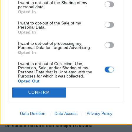
REPORTAGE
2026-07-30 KL. 08:48
I want to opt-out of the Sharing of my
personal data.
Surkålen blev starten på ett nytt företag
Opted In
REPORTAGE
2026-06-25 KL. 08:18
I want to opt-out of the Sale of my
Personal Data.
Sherlock Holmes-jobbet i Brottby
Opted In
REPORTAGE
2026-06-25 KL. 08:14
I want to opt-out of processing my
Personal Data for Targeted Advertising.
Dyrgripen stortrivs i Vallentunasjön – ”jättevanlig”
Opted In
REPORTAGE
2026-06-17 KL. 08:37
I want to opt-out of Collection, Use,
Här varvas det upp inför motorsommaren
Retention, Sale, and/or Sharing of my
Personal Data that Is Unrelated with the
Purposes for which it was collected.
REPORTAGE
2026-06-04 KL. 09:05
Opted Out
Grillstjärnan från Vallentuna tävlade i SM
CONFIRM
REPORTAGE
2026-06-04 KL. 08:52
Jakobs trädgård är ett paradis för insekter
Data Deletion
Data Access
Privacy Policy
REPORTAGE
2026-06-04 KL. 08:48
De stickar till barn och familjer i Ukraina