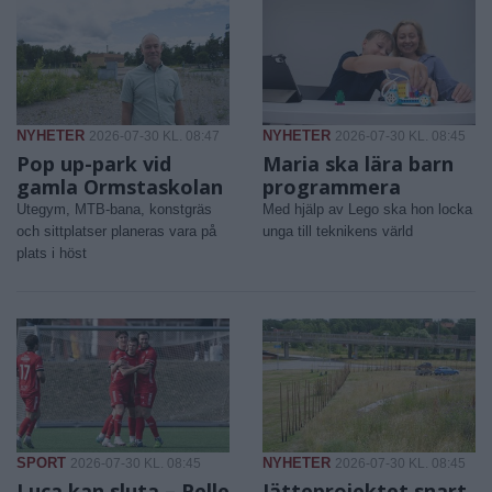
NYHETER
NYHETER
2026-07-30 KL. 08:47
2026-07-30 KL. 08:45
Pop up-park vid
Maria ska lära barn
gamla Ormstaskolan
programmera
Utegym, MTB-bana, konstgräs
Med hjälp av Lego ska hon locka
och sittplatser planeras vara på
unga till teknikens värld
plats i höst
SPORT
NYHETER
2026-07-30 KL. 08:45
2026-07-30 KL. 08:45
Luca kan sluta – Pelle
Jätteprojektet snart