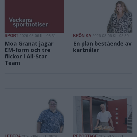
SPORT
KRÖNIKA
2026-08-06 KL. 08:31
2026-08-06 KL. 08:30
Moa Granat jagar
En plan bestående av
EM-form och tre
kartnålar
flickor i All-Star
Team
LEDERA
REPORTAGE
2026-08-06 KL. 08:30
2026-07-30 KL.