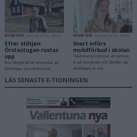
NYHETER
NYHETER
2026-06-25 KL. 08:03
2026-06-25 KL. 08:03
Efter stiltjen:
Snart införs
Örstastugan rustas
mobilförbud i skolan
upp
Telefonerna kommer att lämnas
in på morgonen och återfås när
Kan återgå till att användas av
skoldagen är slut
föreningar och skolklasser
LÄS SENASTE E-TIDNINGEN