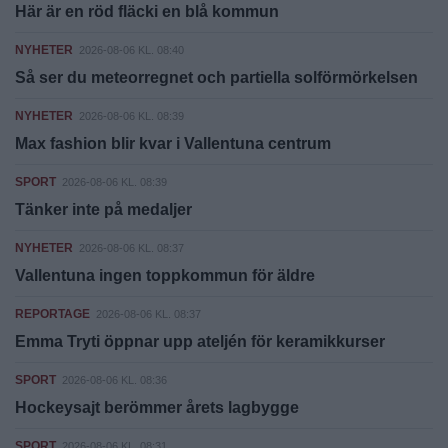
Här är en röd fläcki en blå kommun
NYHETER
2026-08-06 KL. 08:40
Så ser du meteorregnet och partiella solförmörkelsen
NYHETER
2026-08-06 KL. 08:39
Max fashion blir kvar i Vallentuna centrum
SPORT
2026-08-06 KL. 08:39
Tänker inte på medaljer
NYHETER
2026-08-06 KL. 08:37
Vallentuna ingen toppkommun för äldre
REPORTAGE
2026-08-06 KL. 08:37
Emma Tryti öppnar upp ateljén för keramikkurser
SPORT
2026-08-06 KL. 08:36
Hockeysajt berömmer årets lagbygge
SPORT
2026-08-06 KL. 08:31