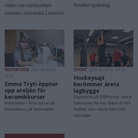
försäkringsbolag
sidan när världseliten
samlas i irländska Limerick
REPORTAGE
SPORT
2026-08-06 KL.
2026-08-06 KL. 08:36
08:37
Hockeysajt
Emma Tryti öppnar
berömmer årets
upp ateljén för
lagbygge
keramikkurser
Experterna på KMHockey rankar
Konstnären i Åsta satsar på
Vallentuna Hockey bland de fem
keramikkurs på hemmaplan
klubbar som värvat bäst inför
säsongen