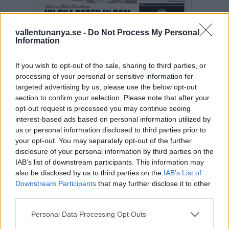
vallentunanya.se -
Do Not Process My Personal
Information
If you wish to opt-out of the sale, sharing to third parties, or
processing of your personal or sensitive information for
targeted advertising by us, please use the below opt-out
section to confirm your selection. Please note that after your
opt-out request is processed you may continue seeing
Fler E-tidningar
interest-based ads based on personal information utilized by
us or personal information disclosed to third parties prior to
SENASTE I REPORTAGE
your opt-out. You may separately opt-out of the further
disclosure of your personal information by third parties on the
IAB’s list of downstream participants. This information may
REPORTAGE
2026-08-06 KL. 08:37
also be disclosed by us to third parties on the
IAB’s List of
Emma Tryti öppnar upp ateljén för keramikkurser
Downstream Participants
that may further disclose it to other
third parties.
REPORTAGE
2026-07-30 KL. 08:51
Anders passion för surdeg blev hemmabageri
Personal Data Processing Opt Outs