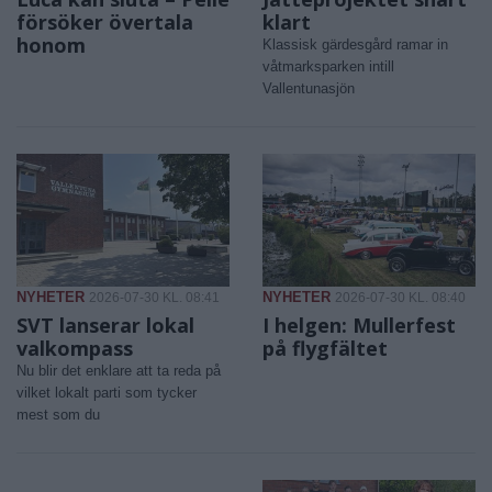
försöker övertala
klart
honom
Klassisk gärdesgård ramar in
våtmarksparken intill
Vallentunasjön
NYHETER
NYHETER
2026-07-30 KL. 08:41
2026-07-30 KL. 08:40
SVT lanserar lokal
I helgen: Mullerfest
valkompass
på flygfältet
Nu blir det enklare att ta reda på
vilket lokalt parti som tycker
mest som du