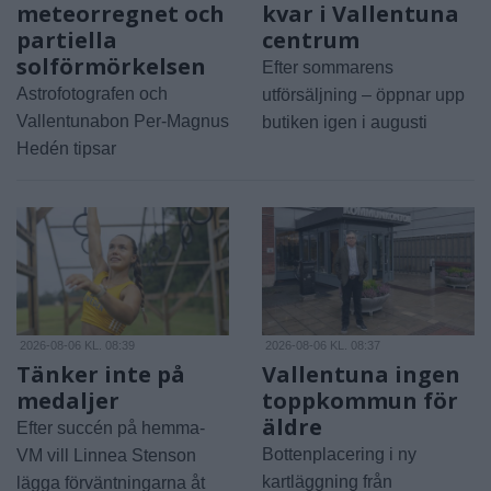
meteorregnet och
kvar i Vallentuna
partiella
centrum
solförmörkelsen
Efter sommarens
Astrofotografen och
utförsäljning – öppnar upp
Vallentunabon Per-Magnus
butiken igen i augusti
Hedén tipsar
2026-08-06 KL. 08:39
2026-08-06 KL. 08:37
Tänker inte på
Vallentuna ingen
medaljer
toppkommun för
äldre
Efter succén på hemma-
Bottenplacering i ny
VM vill Linnea Stenson
kartläggning från
lägga förväntningarna åt