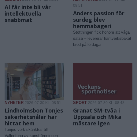
AI får inte bli vår
08:51
Anders passion för
intellektuella
surdeg blev
snabbmat
hemmabageri
Stöttningen fick honom att våga
satsa – levererar hantverksbakat
bröd på lördagar
NYHETER
SPORT
2026-07-30 KL. 08:51
2026-07-30 KL. 08:48
Lindholmsbon Tonjes
Granat SM-tvåa i
säkerhetsnålar har
Uppsala och Mika
hittat hem
mästare igen
Tonjes verk skänktes till
Vallentuna av konstföreningen –