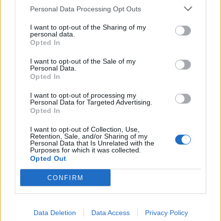
kartläggning från
lägga förväntningarna åt
Personal Data Processing Opt Outs
försäkringsbolag
sidan när världseliten
samlas i irländska Limerick
I want to opt-out of the Sharing of my
personal data.
Opted In
I want to opt-out of the Sale of my
Personal Data.
Opted In
I want to opt-out of processing my
Personal Data for Targeted Advertising.
Opted In
REPORTAGE
SPORT
2026-08-06 KL.
2026-08-06 KL. 08:36
08:37
Hockeysajt
I want to opt-out of Collection, Use,
Retention, Sale, and/or Sharing of my
Emma Tryti öppnar
berömmer årets
Personal Data that Is Unrelated with the
upp ateljén för
lagbygge
Purposes for which it was collected.
Opted Out
keramikkurser
Experterna på KMHockey rankar
Konstnären i Åsta satsar på
Vallentuna Hockey bland de fem
CONFIRM
keramikkurs på hemmaplan
klubbar som värvat bäst inför
säsongen
Data Deletion
Data Access
Privacy Policy