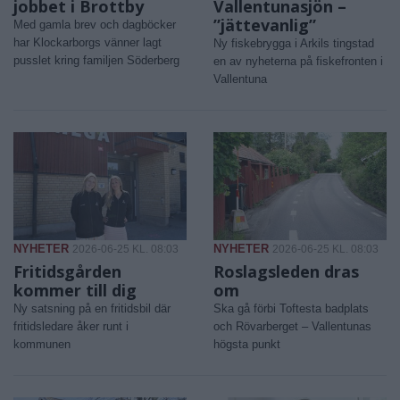
jobbet i Brottby
Vallentunasjön –
”jättevanlig”
Med gamla brev och dagböcker
har Klockarborgs vänner lagt
Ny fiskebrygga i Arkils tingstad
pusslet kring familjen Söderberg
en av nyheterna på fiskefronten i
Vallentuna
NYHETER
NYHETER
2026-06-25 KL. 08:03
2026-06-25 KL. 08:03
Fritidsgården
Roslagsleden dras
kommer till dig
om
Ny satsning på en fritidsbil där
Ska gå förbi Toftesta badplats
fritidsledare åker runt i
och Rövarberget – Vallentunas
kommunen
högsta punkt