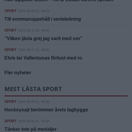
SPORT
2026-06-25 KL. 08:03
Till sommaruppehåll i serieledning
SPORT
2026-06-17 KL. 08:46
”Vilken jävla grej jag varit med om”
SPORT
2026-06-17 KL. 08:36
Elvis tar Vallentunas förlust med ro
Fler nyheter
MEST LÄSTA SPORT
SPORT
2026-08-06 KL. 08:36
Hockeysajt berömmer årets lagbygge
SPORT
2026-08-06 KL. 08:39
Tänker inte på medaljer