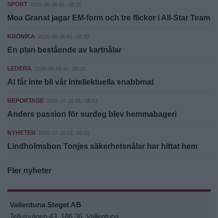
SPORT
2026-08-06 KL. 08:31
Moa Granat jagar EM-form och tre flickor i All-Star Team
KRÖNIKA
2026-08-06 KL. 08:30
En plan bestående av kartnålar
LEDERA
2026-08-06 KL. 08:30
AI får inte bli vår intellektuella snabbmat
REPORTAGE
2026-07-30 KL. 08:51
Anders passion för surdeg blev hemmabageri
NYHETER
2026-07-30 KL. 08:51
Lindholmsbon Tonjes säkerhetsnålar har hittat hem
Fler nyheter
Vallentuna Steget AB
Tellusvägen 43, 186 36, Vallentuna