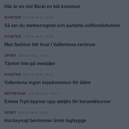
Här är en röd fläcki en blå kommun
NYHETER
2026-08-06 KL. 08:40
Så ser du meteorregnet och partiella solförmörkelsen
NYHETER
2026-08-06 KL. 08:39
Max fashion blir kvar i Vallentuna centrum
SPORT
2026-08-06 KL. 08:39
Tänker inte på medaljer
NYHETER
2026-08-06 KL. 08:37
Vallentuna ingen toppkommun för äldre
REPORTAGE
2026-08-06 KL. 08:37
Emma Tryti öppnar upp ateljén för keramikkurser
SPORT
2026-08-06 KL. 08:36
Hockeysajt berömmer årets lagbygge