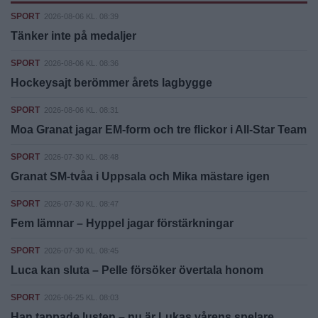
SPORT
2026-08-06 KL. 08:39
Tänker inte på medaljer
SPORT
2026-08-06 KL. 08:36
Hockeysajt berömmer årets lagbygge
SPORT
2026-08-06 KL. 08:31
Moa Granat jagar EM-form och tre flickor i All-Star Team
SPORT
2026-07-30 KL. 08:48
Granat SM-tvåa i Uppsala och Mika mästare igen
SPORT
2026-07-30 KL. 08:47
Fem lämnar – Hyppel jagar förstärkningar
SPORT
2026-07-30 KL. 08:45
Luca kan sluta – Pelle försöker övertala honom
SPORT
2026-06-25 KL. 08:03
Han tappade lusten – nu är Lukas vårens spelare