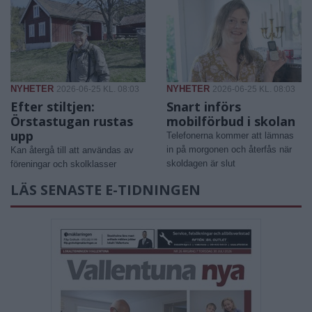
NYHETER
NYHETER
2026-06-25 KL. 08:03
2026-06-25 KL. 08:03
Efter stiltjen:
Snart införs
Örstastugan rustas
mobilförbud i skolan
upp
Telefonerna kommer att lämnas
in på morgonen och återfås när
Kan återgå till att användas av
skoldagen är slut
föreningar och skolklasser
LÄS SENASTE E-TIDNINGEN