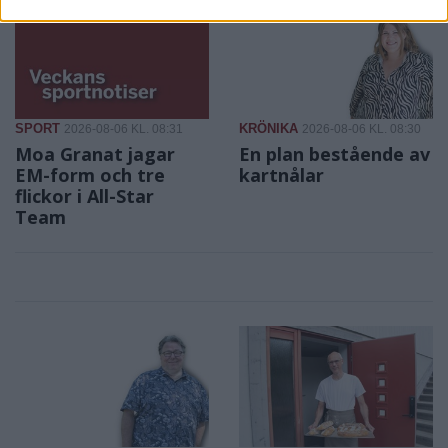
SPORT
KRÖNIKA
2026-08-06 KL. 08:31
2026-08-06 KL. 08:30
Moa Granat jagar
En plan bestående av
EM-form och tre
kartnålar
flickor i All-Star
Team