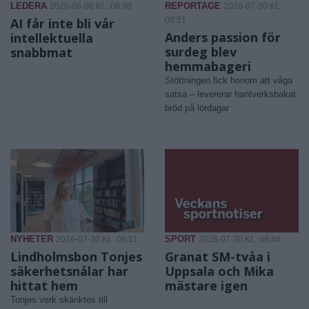
LEDERA
REPORTAGE
2026-08-06 KL. 08:30
2026-07-30 KL.
AI får inte bli vår
08:51
Anders passion för
intellektuella
surdeg blev
snabbmat
hemmabageri
Stöttningen fick honom att våga
satsa – levererar hantverksbakat
bröd på lördagar
NYHETER
SPORT
2026-07-30 KL. 08:51
2026-07-30 KL. 08:48
Lindholmsbon Tonjes
Granat SM-tvåa i
säkerhetsnålar har
Uppsala och Mika
hittat hem
mästare igen
Tonjes verk skänktes till