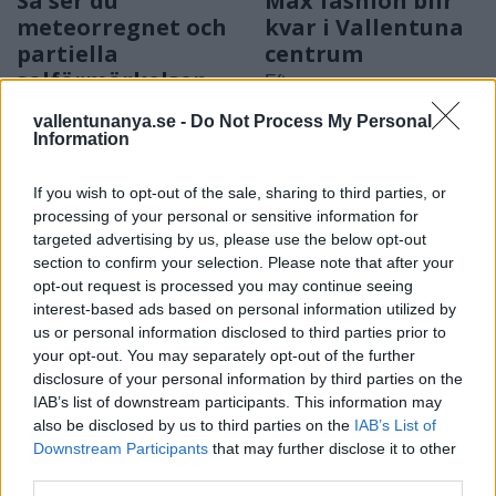
Så ser du
Max fashion blir
meteorregnet och
kvar i Vallentuna
partiella
centrum
solförmörkelsen
Efter sommarens
Astrofotografen och
utförsäljning – öppnar upp
vallentunanya.se -
Do Not Process My Personal
Vallentunabon Per-Magnus
butiken igen i augusti
Information
Hedén tipsar
If you wish to opt-out of the sale, sharing to third parties, or
processing of your personal or sensitive information for
targeted advertising by us, please use the below opt-out
section to confirm your selection. Please note that after your
opt-out request is processed you may continue seeing
interest-based ads based on personal information utilized by
us or personal information disclosed to third parties prior to
your opt-out. You may separately opt-out of the further
2026-08-06 KL. 08:39
2026-08-06 KL. 08:37
disclosure of your personal information by third parties on the
Tänker inte på
Vallentuna ingen
IAB’s list of downstream participants. This information may
medaljer
toppkommun för
also be disclosed by us to third parties on the
IAB’s List of
äldre
Efter succén på hemma-
Downstream Participants
that may further disclose it to other
Bottenplacering i ny
third parties.
VM vill Linnea Stenson