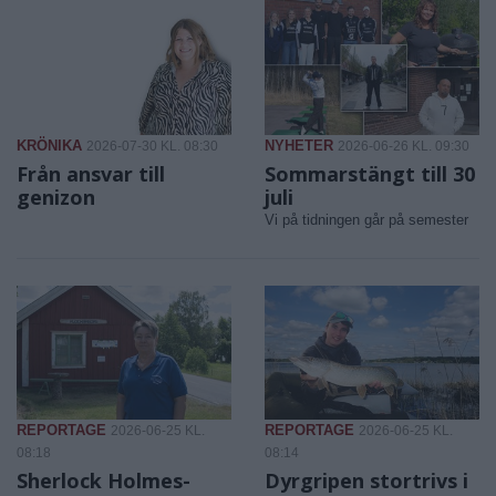
KRÖNIKA
NYHETER
2026-07-30 KL. 08:30
2026-06-26 KL. 09:30
Från ansvar till
Sommarstängt till 30
genizon
juli
Vi på tidningen går på semester
REPORTAGE
REPORTAGE
2026-06-25 KL.
2026-06-25 KL.
08:18
08:14
Sherlock Holmes-
Dyrgripen stortrivs i