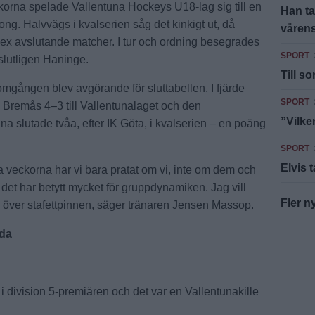
korna spelade Vallentuna Hockeys U18-lag sig till en
Han ta
ong. Halvvägs i kvalserien såg det kinkigt ut, då
vårens
ex avslutande matcher. I tur och ordning besegrades
SPORT
 slutligen Haninge.
Till s
 omgången blev avgörande för sluttabellen. I fjärde
SPORT
 Bremås 4–3 till Vallentunalaget och den
”Vilke
a slutade tvåa, efter IK Göta, i kvalserien – en poäng
SPORT
Elvis 
sta veckorna har vi bara pratat om vi, inte om dem och
 det har betytt mycket för gruppdynamiken. Jag vill
Fler n
a över stafettpinnen, säger tränaren Jensen Massop.
nda
 i division 5-premiären och det var en Vallentunakille