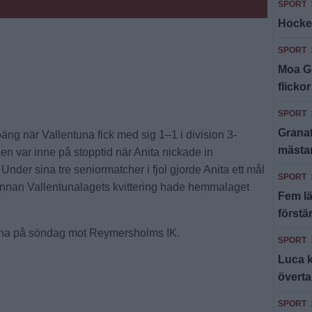
SPORT
Hocke
SPORT
Moa Gr
flickor
SPORT
Granat
äng när Vallentuna fick med sig 1–1 i division 3-
mästar
 var inne på stopptid när Anita nickade in
 Under sina tre seniormatcher i fjol gjorde Anita ett mål
SPORT
n innan Vallentunalagets kvittering hade hemmalaget
Fem lä
förstä
na på söndag mot Reymersholms IK.
SPORT
Luca k
övert
SPORT