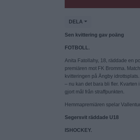
DELA
Sen kvittering gav poäng
FOTBOLL.
Anita Fatollahy, 18, räddade en po
premiären mot FK Bromma. Matchen
kvitteringen på Ängby idrottsplats.
– nu kan det bara bli fler. Kvarte
gjort mål från straffpunkten.
Hemmapremiären spelar Vallentu
Segersvit räddade U18
ISHOCKEY.