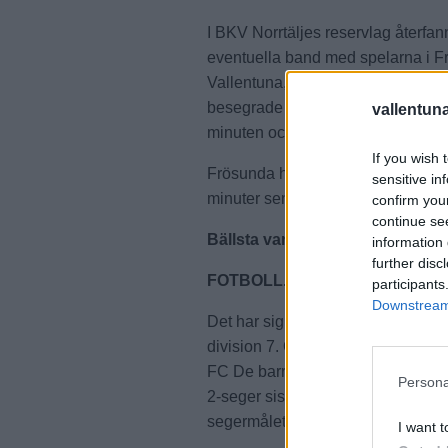
I BKV Norrtäljes reservlag återfa
eventuella band med spelarna i F
Vallentuna, Frej Täby och Brottby,
besegrade Frej Täby i division 3. 
vallentun
minuten och fullbordade sitt hattri
If you wish 
Frösunda hade målmässig kontakt
sensitive in
minuter senare gjorde Adam Ring
confirm you
continue se
Bällsta vann premiären
information 
further disc
FOTBOLL.
participants
Downstream 
Det har signalerats om att Bällsta
division 7. Och premiären talar 
FC De barrio på Norrvikens idrotts
Persona
2-seger sista tio minuterna. Och de
segermålet.
I want t