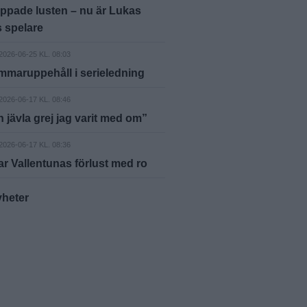
ppade lusten – nu är Lukas
 spelare
2026-06-25 KL. 08:03
ommaruppehåll i serieledning
2026-06-17 KL. 08:46
n jävla grej jag varit med om”
2026-06-17 KL. 08:36
tar Vallentunas förlust med ro
yheter