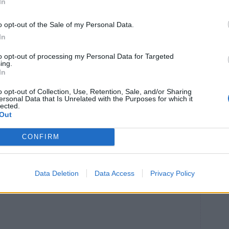
In
 och dessförinnan var Kian Kafaie och Lukas Borr
o opt-out of the Sale of my Personal Data.
In
öndag kväll och motståndare är Lidingö Gazoliners
 en trepoängare.
to opt-out of processing my Personal Data for Targeted
ing.
In
o opt-out of Collection, Use, Retention, Sale, and/or Sharing
ersonal Data that Is Unrelated with the Purposes for which it
lected.
Out
ven bäst i Stockholm. De 14–15-åriga grabbarna mötte
h det blev en riktig rysare. Vallentuna hade 3–1 och 4–
CONFIRM
 Väsby matchen till förlängning.
IBK Philip Berglund, som dittills gjort tre av lagets mål,
Data Deletion
Data Access
Privacy Policy
en i början av förlängningen, men när utvisningen var
e vars skott hittade krysset.