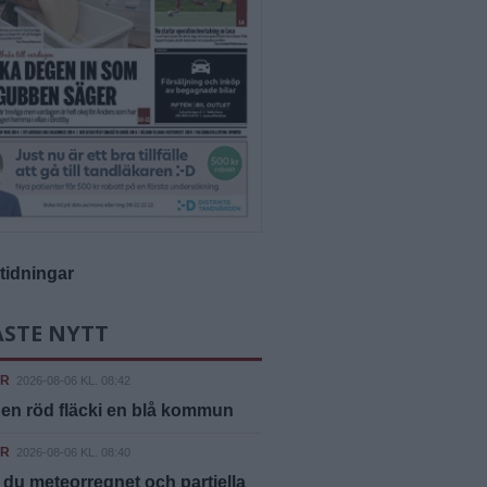
-tidningar
ASTE NYTT
ER
2026-08-06 KL. 08:42
 en röd fläcki en blå kommun
ER
2026-08-06 KL. 08:40
 du meteorregnet och partiella