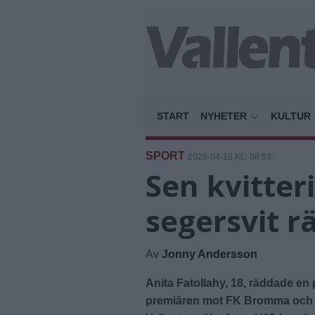
START
NYHETER
KULTUR
SPORT
2026-04-16 KL. 08:53
Sen kvitter
segersvit 
Av
Jonny Andersson
Anita Fatollahy, 18, räddade en 
premiären mot FK Bromma och m