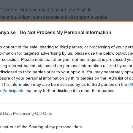
nns Adam Ringh och han tog ingen hänsyn till
rösunda. Adam, som senaste två säsongerna spelat i
 satt två dygn tidigare på bänken när Norrtäljes A-lag
Mot Frösunda gjorde han sitt första mål i nionde
anya.se -
Do Not Process My Personal Information
ck på stopptid.
to opt-out of the sale, sharing to third parties, or processing of your per
 när Johannes Lindelöw reducerade, men bara två
formation for targeted advertising by us, please use the below opt-out s
h 3–1.
r selection. Please note that after your opt-out request is processed y
eing interest-based ads based on personal information utilized by us or
disclosed to third parties prior to your opt-out. You may separately opt-
losure of your personal information by third parties on the IAB’s list of
. This information may also be disclosed by us to third parties on the
IA
Participants
that may further disclose it to other third parties.
 FF har något på gång efter flera motiga säsonger i
inte emot den smygande optimismen. I bortamatchen mot
plats i Sollentuna vände Bällsta 1–2-underläge till 3–
l Data Processing Opt Outs
tta trots att laget åkt på en utvisning strax innan
o opt-out of the Sharing of my personal data.