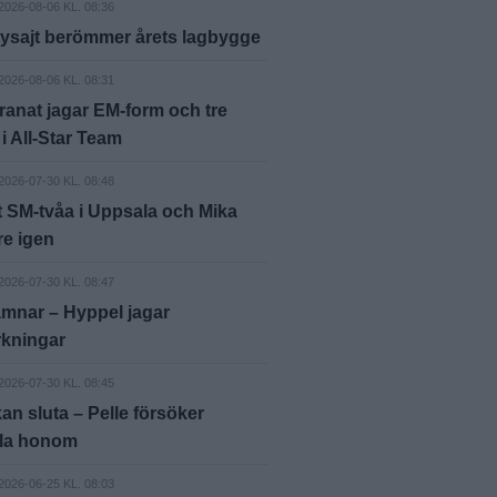
2026-08-06 KL. 08:36
ysajt berömmer årets lagbygge
2026-08-06 KL. 08:31
anat jagar EM-form och tre
 i All-Star Team
2026-07-30 KL. 08:48
 SM-tvåa i Uppsala och Mika
e igen
2026-07-30 KL. 08:47
mnar – Hyppel jagar
rkningar
2026-07-30 KL. 08:45
an sluta – Pelle försöker
ala honom
2026-06-25 KL. 08:03