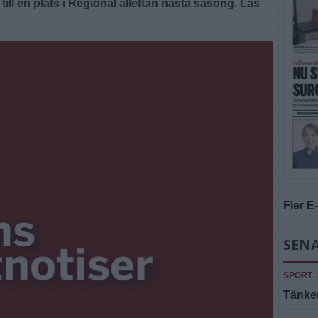
ill en plats i Regional allettan nästa säsong. Läs
Fler E
SENA
SPORT
Tänker