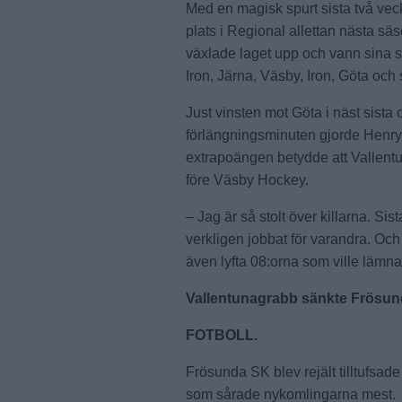
Med en magisk spurt sista två vec
plats i Regional allettan nästa säs
växlade laget upp och vann sina s
Iron, Järna, Väsby, Iron, Göta och
Just vinsten mot Göta i näst sista
förlängningsminuten gjorde Henry
extrapoängen betydde att Vallentun
före Väsby Hockey.
– Jag är så stolt över killarna. Si
verkligen jobbat för varandra. Och
även lyfta 08:orna som ville lämn
Vallentunagrabb sänkte Frösu
FOTBOLL.
Frösunda SK blev rejält tilltufsade
som sårade nykomlingarna mest.