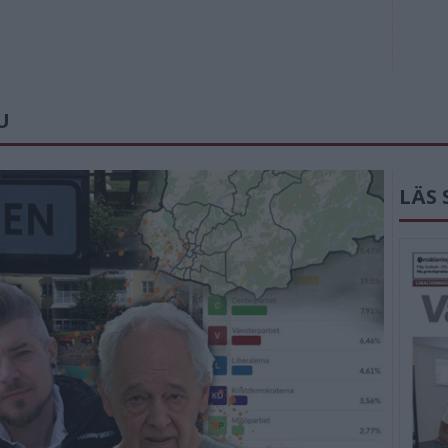
U
LÄS 