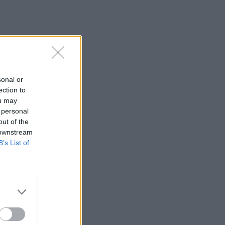
sonal or
ection to
ou may
 personal
out of the
 downstream
B’s List of