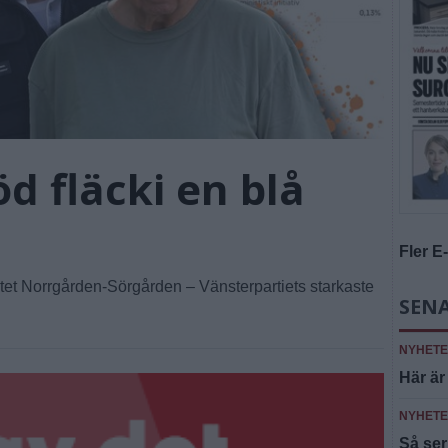
öd fläcki en blå
Fler E
iktet Norrgården-Sörgården – Vänsterpartiets starkaste
SEN
NYHET
Här är
NYHET
Så ser