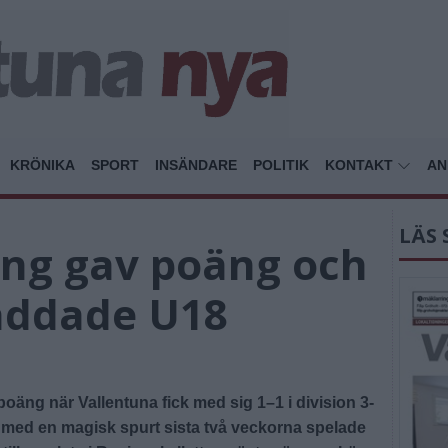
KRÖNIKA
SPORT
INSÄNDARE
POLITIK
KONTAKT
AN
LÄS 
ing gav poäng och
räddade U18
poäng när Vallentuna fick med sig 1–1 i division 3-
ed en magisk spurt sista två veckorna spelade