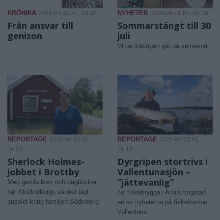
KRÖNIKA
NYHETER
2026-07-30 KL. 08:30
2026-06-26 KL. 09:30
Från ansvar till
Sommarstängt till 30
genizon
juli
Vi på tidningen går på semester
REPORTAGE
REPORTAGE
2026-06-25 KL.
2026-06-25 KL.
08:18
08:14
Sherlock Holmes-
Dyrgripen stortrivs i
jobbet i Brottby
Vallentunasjön –
”jättevanlig”
Med gamla brev och dagböcker
har Klockarborgs vänner lagt
Ny fiskebrygga i Arkils tingstad
pusslet kring familjen Söderberg
en av nyheterna på fiskefronten i
Vallentuna