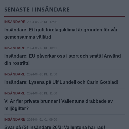
SENASTE I INSÄNDARE
INSÄNDARE
2024-05-23 KL. 12:03
Insändare: Ett gott företagsklimat är grunden för vår
gemensamma välfärd
INSÄNDARE
2024-05-16 KL. 10:11
Insändare: EU påverkar oss i stort och smått! Använd
din rösträtt!
INSÄNDARE
2024-04-18 KL. 11:30
Insändare: Lyssna på Ulf Lundell och Carin Götblad!
INSÄNDARE
2024-04-18 KL. 11:00
V: Är fler privata brunnar i Vallentuna drabbade av
miljögifter?
INSÄNDARE
2024-04-11 KL. 09:00
Svar på (S) insändare 26/3: Vallentuna har råd!