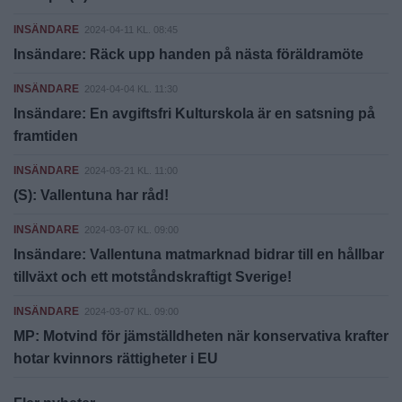
INSÄNDARE
2024-04-11 KL. 08:45
Insändare: Räck upp handen på nästa föräldramöte
INSÄNDARE
2024-04-04 KL. 11:30
Insändare: En avgiftsfri Kulturskola är en satsning på
framtiden
INSÄNDARE
2024-03-21 KL. 11:00
(S): Vallentuna har råd!
INSÄNDARE
2024-03-07 KL. 09:00
Insändare: Vallentuna matmarknad bidrar till en hållbar
tillväxt och ett motståndskraftigt Sverige!
INSÄNDARE
2024-03-07 KL. 09:00
MP: Motvind för jämställdheten när konservativa krafter
hotar kvinnors rättigheter i EU