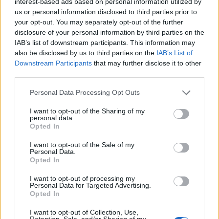
interest-based ads based on personal information utilized by
us or personal information disclosed to third parties prior to
your opt-out. You may separately opt-out of the further
disclosure of your personal information by third parties on the
IAB’s list of downstream participants. This information may
also be disclosed by us to third parties on the
IAB’s List of
Downstream Participants
that may further disclose it to other
REPORTAGE
SPORT
2026-08-06 KL.
2026-08-06 KL. 08:36
third parties.
08:37
Hockeysajt
Emma Tryti öppnar
berömmer årets
Personal Data Processing Opt Outs
upp ateljén för
lagbygge
keramikkurser
Experterna på KMHockey rankar
I want to opt-out of the Sharing of my
personal data.
Konstnären i Åsta satsar på
Vallentuna Hockey bland de fem
Opted In
keramikkurs på hemmaplan
klubbar som värvat bäst inför
säsongen
I want to opt-out of the Sale of my
Personal Data.
Opted In
I want to opt-out of processing my
Personal Data for Targeted Advertising.
Opted In
I want to opt-out of Collection, Use,
Retention, Sale, and/or Sharing of my