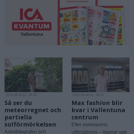
2026-08-06 KL. 08:40
2026-08-06 KL. 08:39
Så ser du
Max fashion blir
meteorregnet och
kvar i Vallentuna
partiella
centrum
solförmörkelsen
Efter sommarens
Astrofotografen och
utförsäljning – öppnar upp