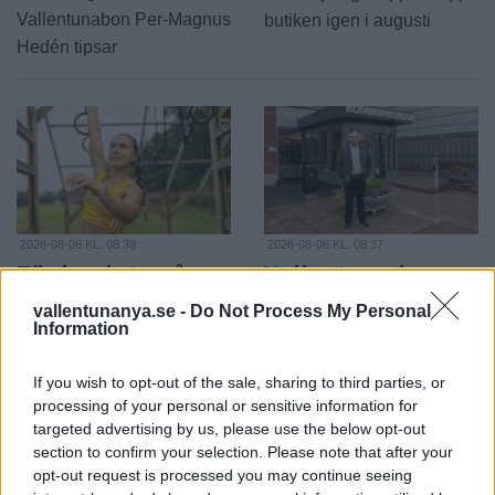
Vallentunabon Per-Magnus
butiken igen i augusti
Hedén tipsar
2026-08-06 KL. 08:39
2026-08-06 KL. 08:37
Tänker inte på
Vallentuna ingen
medaljer
toppkommun för
vallentunanya.se -
Do Not Process My Personal
äldre
Efter succén på hemma-
Information
Bottenplacering i ny
VM vill Linnea Stenson
kartläggning från
If you wish to opt-out of the sale, sharing to third parties, or
lägga förväntningarna åt
processing of your personal or sensitive information for
försäkringsbolag
sidan när världseliten
targeted advertising by us, please use the below opt-out
samlas i irländska Limerick
section to confirm your selection. Please note that after your
opt-out request is processed you may continue seeing