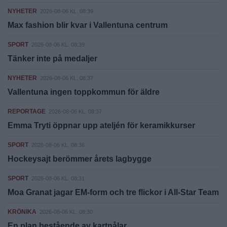
NYHETER
2026-08-06 KL. 08:39
Max fashion blir kvar i Vallentuna centrum
SPORT
2026-08-06 KL. 08:39
Tänker inte på medaljer
NYHETER
2026-08-06 KL. 08:37
Vallentuna ingen toppkommun för äldre
REPORTAGE
2026-08-06 KL. 08:37
Emma Tryti öppnar upp ateljén för keramikkurser
SPORT
2026-08-06 KL. 08:36
Hockeysajt berömmer årets lagbygge
SPORT
2026-08-06 KL. 08:31
Moa Granat jagar EM-form och tre flickor i All-Star Team
KRÖNIKA
2026-08-06 KL. 08:30
En plan bestående av kartnålar