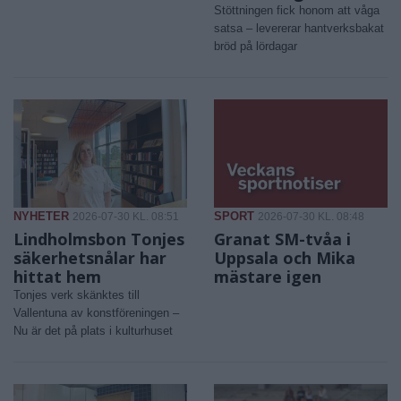
Stöttningen fick honom att våga
satsa – levererar hantverksbakat
bröd på lördagar
NYHETER
SPORT
2026-07-30 KL. 08:51
2026-07-30 KL. 08:48
Lindholmsbon Tonjes
Granat SM-tvåa i
säkerhetsnålar har
Uppsala och Mika
hittat hem
mästare igen
Tonjes verk skänktes till
Vallentuna av konstföreningen –
Nu är det på plats i kulturhuset