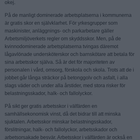
okej.
På de manligt dominerade arbetsplatserna i kommunerna
är gratis skor en självklarhet. För yrkesgrupper som
maskinister, anläggnings- och parkarbetare gäller
Arbetsmiljöverkets regler om skyddsskor. Men, på de
kvinnodominerade arbetsplatserna tvingas däremot
lågavlönade undersköterskor och barnskötare att betala för
sina arbetsskor själva. Så är det för majoriteten av
personalen i vård, omsorg, förskola och skola. Trots att de i
jobbet går långa sträckor på betonggolv och asfalt, i alla
slags väder och under alla årstider, med stora risker för
belastningsskador, halk- och fallolyckor.
På sikt ger gratis arbetsskor i välfärden en
samhällsekonomisk vinst, då det bidrar till att minska
sjuktalen. Arbetsskor minskar belastningsskador,
förslitningar, halk- och fallolyckor, arbetsskador och
arbetsorsakade besvär. Arbetsskor i välfärden är också en