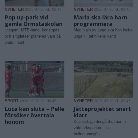
NYHETER
NYHETER
2026-07-30 KL. 08:47
2026-07-30 KL. 08:45
Pop up-park vid
Maria ska lära barn
gamla Ormstaskolan
programmera
Utegym, MTB-bana, konstgräs
Med hjälp av Lego ska hon locka
och sittplatser planeras vara på
unga till teknikens värld
plats i höst
SPORT
NYHETER
2026-07-30 KL. 08:45
2026-07-30 KL. 08:45
Luca kan sluta – Pelle
Jätteprojektet snart
försöker övertala
klart
honom
Klassisk gärdesgård ramar in
våtmarksparken intill
Vallentunasjön