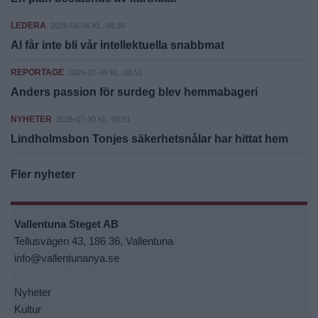
LEDERA
2026-08-06 KL. 08:30
AI får inte bli vår intellektuella snabbmat
REPORTAGE
2026-07-30 KL. 08:51
Anders passion för surdeg blev hemmabageri
NYHETER
2026-07-30 KL. 08:51
Lindholmsbon Tonjes säkerhetsnålar har hittat hem
Fler nyheter
Vallentuna Steget AB
Tellusvägen 43, 186 36, Vallentuna
info@vallentunanya.se
Nyheter
Kultur