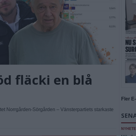
öd fläcki en blå
Fler E
iktet Norrgården-Sörgården – Vänsterpartiets starkaste
SEN
NYHET