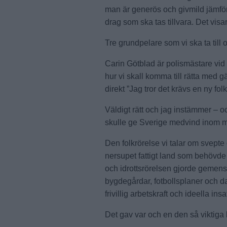
man är generös och givmild jämfö
drag som ska tas tillvara. Det vi
Tre grundpelare som vi ska ta till o
Carin Götblad är polismästare vid
hur vi skall komma till rätta med
direkt ”Jag tror det krävs en ny folk
Väldigt rätt och jag instämmer – oc
skulle ge Sverige medvind inom m
Den folkrörelse vi talar om svepte 
nersupet fattigt land som behövde
och idrottsrörelsen gjorde gemen
bygdegårdar, fotbollsplaner och
frivillig arbetskraft och ideella insa
Det gav var och en den så viktiga