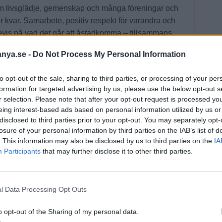
 livsglädje, gemenskap och många föreningar och
 kvar. Samarbete, positiv respekt för varandra och
evis på vad det går att åstadkomma – tillsammans.
komst.
anya.se -
Do Not Process My Personal Information
llet ger feta svarta negativa rubriker om vart landet är
to opt-out of the sale, sharing to third parties, or processing of your per
formation for targeted advertising by us, please use the below opt-out s
r selection. Please note that after your opt-out request is processed y
acka bandet. Tvärtom:
eing interest-based ads based on personal information utilized by us or
disclosed to third parties prior to your opt-out. You may separately opt-
 och gemensamt förädla dem till vad som krävs idag.
losure of your personal information by third parties on the IAB’s list of
. This information may also be disclosed by us to third parties on the
IA
as i tid. Föräldrar är en central målgrupp som ju vill
Participants
that may further disclose it to other third parties.
n framtid. Unga föräldrar har helt klart en uppgift att
tion en attitydförändring: att vara rädda om och
våra medmänniskor, lärare, skolmaterial, vårdpersonal,
l Data Processing Opt Outs
 inse att deras barn har en möjlighet att genom rätt
d för dom själva.
o opt-out of the Sharing of my personal data.