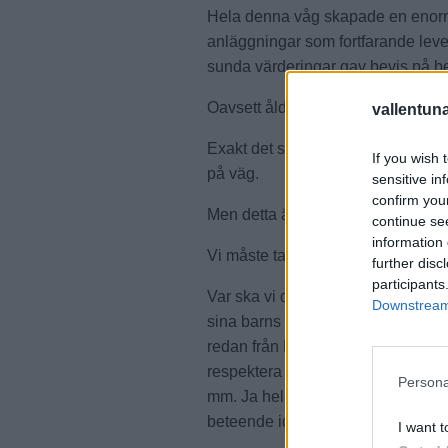
Hela denna våg skapade en enorm
anläggningar som fortfarande lever
sunda värderingar gav bevis på b
Oavsett ålder, kön, bakgrund, här
vallentun
Exakt det som saknas idag och i stä
If you wish 
på väg.
sensitive in
confirm you
Men detta är inte en idé om att b
continue se
information 
Vi måste ta tidigare erfarenheter
further disc
participants
Var ska vi då börja? Det måste börj
Downstream 
sina barns bästa för att de ska få e
redan från Dag 1 lära nästa genera
respektera naturen och klimatet, 
Persona
mm. Ja hela samhället. Helt enkelt
beteende idag skapa en ljus framti
I want t