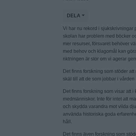
DELA
Vi har nu rekord i sjukskrivningar 
skolan har problem med böcker oc
mer resurser, försvaret behöver v
med behov och klagomål kan göras
riktningen är stor om vi agerar g
Det finns forskning som stöder att
skäl till att de som jobbar i vård
Det finns forskning som visar att i
medmänniskor. Inte för intet att m
och skydda varandra mot vilda djur
använda historiska goda erfarenhet
håll.
Det finns även forskning som stöd