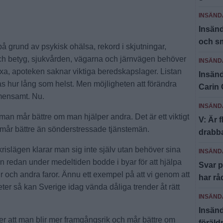
INSÄND
Insänd
och sm
på grund av psykisk ohälsa, rekord i skjutningar,
h betyg, sjukvården, vägarna och järnvägen behöver
INSÄND
äxa, apoteken saknar viktiga beredskapslager. Listan
Insänd
 hur lång som helst. Men möjligheten att förändra
Carin 
emensamt. Nu.
INSÄND
 man mår bättre om man hjälper andra. Det är ett viktigt
V: Är 
en mår bättre än sönderstressade tjänstemän.
drabba
 krislägen klarar man sig inte själv utan behöver sina
INSÄND
an redan under medeltiden bodde i byar för att hjälpa
Svar p
 och andra faror. Ännu ett exempel på att vi genom att
har rå
er så kan Sverige idag vända dåliga trender åt rätt
INSÄND
Insän
er att man blir mer framgångsrik och mår bättre om
föräld