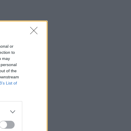
sonal or
ection to
ou may
 personal
out of the
 downstream
B’s List of