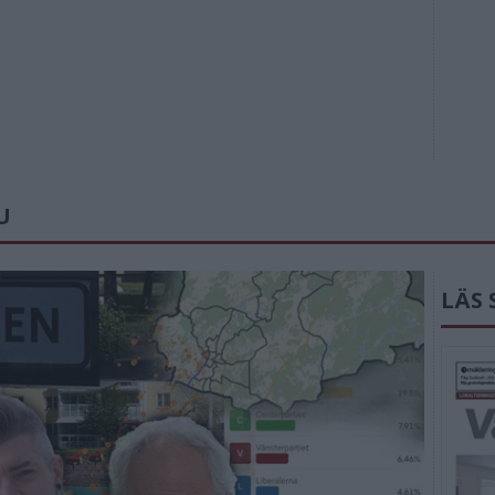
U
LÄS 