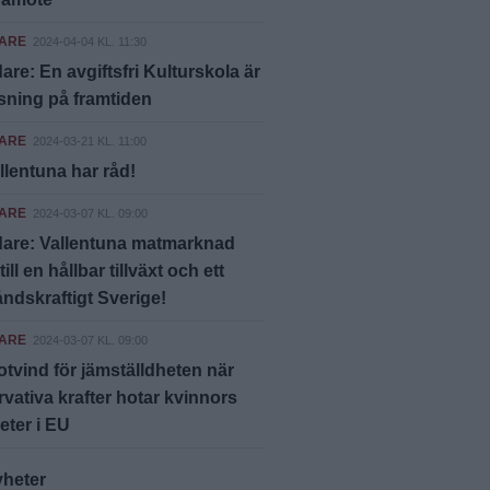
ARE
2024-04-04 KL. 11:30
are: En avgiftsfri Kulturskola är
sning på framtiden
ARE
2024-03-21 KL. 11:00
allentuna har råd!
ARE
2024-03-07 KL. 09:00
dare: Vallentuna matmarknad
till en hållbar tillväxt och ett
ndskraftigt Sverige!
ARE
2024-03-07 KL. 09:00
tvind för jämställdheten när
vativa krafter hotar kvinnors
heter i EU
yheter