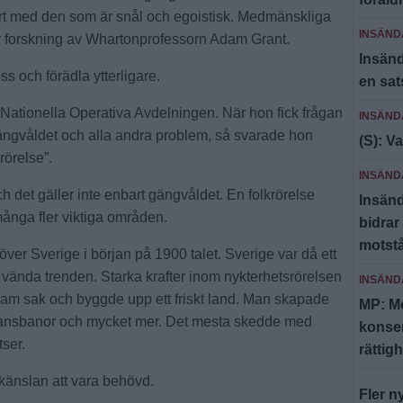
rt med den som är snål och egoistisk. Medmänskliga
INSÄND
sar forskning av Whartonprofessorn Adam Grant.
Insänd
ss och förädla ytterligare.
en sat
 Nationella Operativa Avdelningen. När hon fick frågan
INSÄND
 gängvåldet och alla andra problem, så svarade hon
(S): V
rörelse”.
INSÄND
h det gäller inte enbart gängvåldet. En folkrörelse
Insän
ånga fler viktiga områden.
bidrar 
motstå
över Sverige i början på 1900 talet. Sverige var då ett
 vända trenden. Starka krafter inom nykterhetsrörelsen
INSÄND
sam sak och byggde upp ett friskt land. Man skapade
MP: Mo
 dansbanor och mycket mer. Det mesta skedde med
konser
tser.
rättig
 känslan att vara behövd.
Fler n