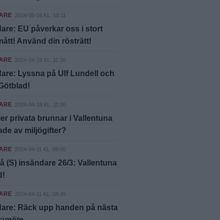
ARE
2024-05-16 KL. 10:11
are: EU påverkar oss i stort
ått! Använd din rösträtt!
ARE
2024-04-18 KL. 11:30
are: Lyssna på Ulf Lundell och
Götblad!
ARE
2024-04-18 KL. 11:00
fler privata brunnar i Vallentuna
de av miljögifter?
ARE
2024-04-11 KL. 09:00
å (S) insändare 26/3: Vallentuna
d!
ARE
2024-04-11 KL. 08:45
dare: Räck upp handen på nästa
ramöte