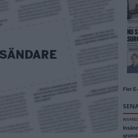
Fler E
SENA
INSÄND
Insänd
grund