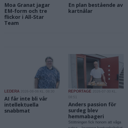
Moa Granat jagar
En plan bestående av
EM-form och tre
kartnålar
flickor i All-Star
Team
LEDERA
REPORTAGE
2026-08-06 KL. 08:30
2026-07-30 KL.
AI får inte bli vår
08:51
Anders passion för
intellektuella
surdeg blev
snabbmat
hemmabageri
Stöttningen fick honom att våga
satsa – levererar hantverksbakat