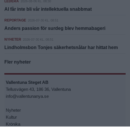
LEDERA
2026-08-06 KL. 08:30
AI får inte bli vår intellektuella snabbmat
REPORTAGE
2026-07-30 KL. 08:51
Anders passion för surdeg blev hemmabageri
NYHETER
2026-07-30 KL. 08:51
Lindholmsbon Tonjes säkerhetsnålar har hittat hem
Fler nyheter
Vallentuna Steget AB
Tellusvägen 43, 186 36, Vallentuna
info@vallentunanya.se
Nyheter
Kultur
Krönika