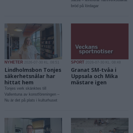
bröd på lördagar
NYHETER
SPORT
2026-07-30 KL. 08:51
2026-07-30 KL. 08:48
Lindholmsbon Tonjes
Granat SM-tvåa i
säkerhetsnålar har
Uppsala och Mika
hittat hem
mästare igen
Tonjes verk skänktes till
Vallentuna av konstföreningen –
Nu är det på plats i kulturhuset