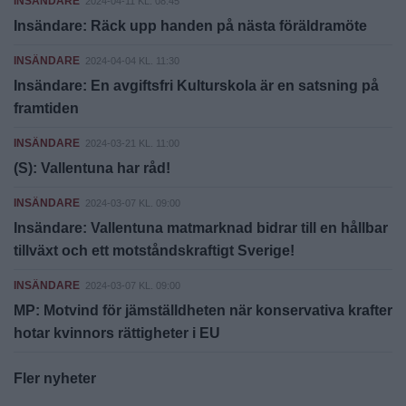
INSÄNDARE
2024-04-11 KL. 08:45
Insändare: Räck upp handen på nästa föräldramöte
INSÄNDARE
2024-04-04 KL. 11:30
Insändare: En avgiftsfri Kulturskola är en satsning på
framtiden
INSÄNDARE
2024-03-21 KL. 11:00
(S): Vallentuna har råd!
INSÄNDARE
2024-03-07 KL. 09:00
Insändare: Vallentuna matmarknad bidrar till en hållbar
tillväxt och ett motståndskraftigt Sverige!
INSÄNDARE
2024-03-07 KL. 09:00
MP: Motvind för jämställdheten när konservativa krafter
hotar kvinnors rättigheter i EU
Fler nyheter