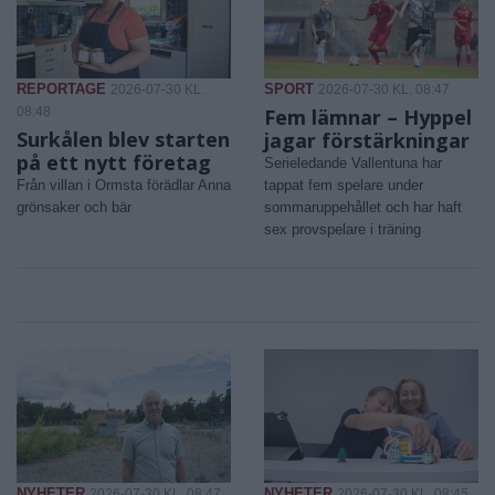
REPORTAGE
SPORT
2026-07-30 KL.
2026-07-30 KL. 08:47
08:48
Fem lämnar – Hyppel
Surkålen blev starten
jagar förstärkningar
på ett nytt företag
Serieledande Vallentuna har
Från villan i Ormsta förädlar Anna
tappat fem spelare under
grönsaker och bär
sommaruppehållet och har haft
sex provspelare i träning
NYHETER
NYHETER
2026-07-30 KL. 08:47
2026-07-30 KL. 08:45