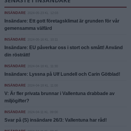
SENASTE I INSÄNDARE
INSÄNDARE
2024-05-23 KL. 12:03
Insändare: Ett gott företagsklimat är grunden för vår
gemensamma välfärd
INSÄNDARE
2024-05-16 KL. 10:11
Insändare: EU påverkar oss i stort och smått! Använd
din rösträtt!
INSÄNDARE
2024-04-18 KL. 11:30
Insändare: Lyssna på Ulf Lundell och Carin Götblad!
INSÄNDARE
2024-04-18 KL. 11:00
V: Är fler privata brunnar i Vallentuna drabbade av
miljögifter?
INSÄNDARE
2024-04-11 KL. 09:00
Svar på (S) insändare 26/3: Vallentuna har råd!