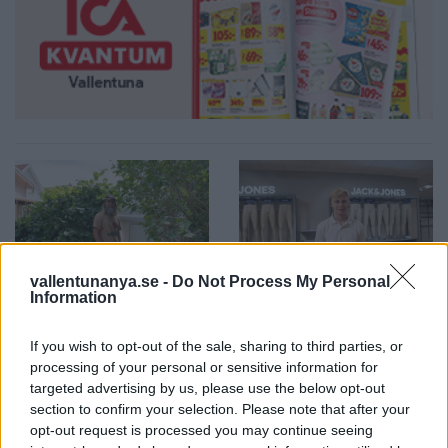
vallentunanya.se -
Do Not Process My Personal
2026-08-06 KL. 08:40
2026-08-06 KL. 08:39
Information
Så ser du
Max fashion blir
meteorregnet och
kvar i Vallentuna
If you wish to opt-out of the sale, sharing to third parties, or
partiella
centrum
processing of your personal or sensitive information for
solförmörkelsen
Efter sommarens
targeted advertising by us, please use the below opt-out
Astrofotografen och
section to confirm your selection. Please note that after your
utförsäljning – öppnar upp
opt-out request is processed you may continue seeing
Vallentunabon Per-Magnus
butiken igen i augusti