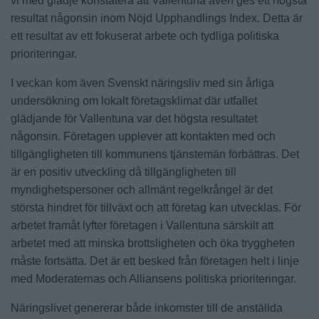
vi med glädje konstatera att Vallentuna även ges ett högsta
resultat någonsin inom Nöjd Upphandlings Index. Detta är
ett resultat av ett fokuserat arbete och tydliga politiska
prioriteringar.
I veckan kom även Svenskt näringsliv med sin årliga
undersökning om lokalt företagsklimat där utfallet
glädjande för Vallentuna var det högsta resultatet
någonsin. Företagen upplever att kontakten med och
tillgängligheten till kommunens tjänstemän förbättras. Det
är en positiv utveckling då tillgängligheten till
myndighetspersoner och allmänt regelkrångel är det
största hindret för tillväxt och att företag kan utvecklas. För
arbetet framåt lyfter företagen i Vallentuna särskilt att
arbetet med att minska brottsligheten och öka tryggheten
måste fortsätta. Det är ett besked från företagen helt i linje
med Moderaternas och Alliansens politiska prioriteringar.
Näringslivet genererar både inkomster till de anställda