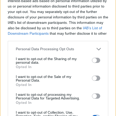
interest-based ads based on personal information utilized by
Hedén tipsar
us or personal information disclosed to third parties prior to
your opt-out. You may separately opt-out of the further
disclosure of your personal information by third parties on the
IAB’s list of downstream participants. This information may
also be disclosed by us to third parties on the
IAB’s List of
Downstream Participants
that may further disclose it to other
third parties.
Personal Data Processing Opt Outs
2026-08-06 KL. 08:39
2026-08-06 KL. 08:37
Tänker inte på
Vallentuna ingen
I want to opt-out of the Sharing of my
medaljer
toppkommun för
personal data.
Opted In
äldre
Efter succén på hemma-
Bottenplacering i ny
VM vill Linnea Stenson
I want to opt-out of the Sale of my
Personal Data.
kartläggning från
lägga förväntningarna åt
Opted In
försäkringsbolag
sidan när världseliten
samlas i irländska Limerick
I want to opt-out of processing my
Personal Data for Targeted Advertising.
Opted In
I want to opt-out of Collection, Use,
Retention, Sale, and/or Sharing of my