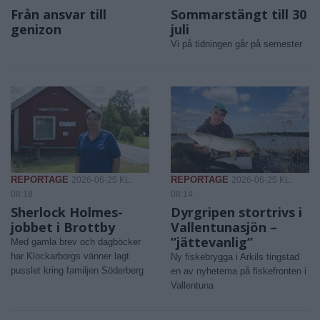
Från ansvar till
Sommarstängt till 30
genizon
juli
Vi på tidningen går på semester
REPORTAGE
REPORTAGE
2026-06-25 KL.
2026-06-25 KL.
08:18
08:14
Sherlock Holmes-
Dyrgripen stortrivs i
jobbet i Brottby
Vallentunasjön –
”jättevanlig”
Med gamla brev och dagböcker
har Klockarborgs vänner lagt
Ny fiskebrygga i Arkils tingstad
pusslet kring familjen Söderberg
en av nyheterna på fiskefronten i
Vallentuna