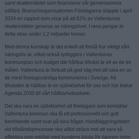
samt skatteintäkter som finansierar vår gemensamma
välfärd. Branschorganisationen Företagarna släppte i april
2024 en rapport som visar på att 62% av Vallentunas
skatteintäkter generas av näringslivet. I rena pengar är
detta strax under 1,2 miljarder kronor.
Med denna kunskap är det enkelt att förstå hur viktigt vårt
näringsliv är, vilket också tydliggörs i Vallentunas
kommunplan och budget där hållbar tillväxt är ett av de tre
målen. Vallentuna är fortsatt på god väg mot att vara en av
de mest företagsvänliga kommunerna i Sverige. Att
tillväxten är hållbar är en självklarhet för oss och här bidrar
Agenda 2030 till vårt hållbarhetsarbete.
Det ska vara en självklarhet att företagare som kontaktar
Vallentuna kommun ska få ett professionellt och gott
bemötande samt svar på sina frågor. Handläggningstiden
vid tillståndsprocesser ska alltid sträva mot att vara så
effektiva som möjligt med kundens bästa för ögonen inom