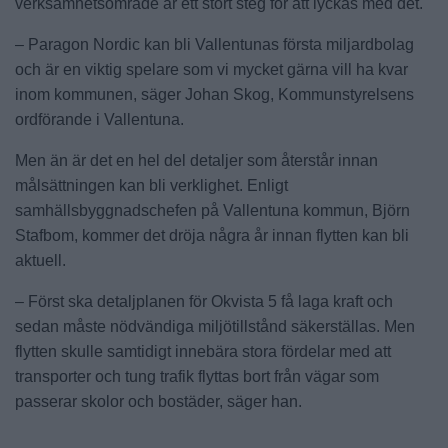
verksamhetsområde är ett stort steg för att lyckas med det.
– Paragon Nordic kan bli Vallentunas första miljardbolag
och är en viktig spelare som vi mycket gärna vill ha kvar
inom kommunen, säger Johan Skog, Kommunstyrelsens
ordförande i Vallentuna.
Men än är det en hel del detaljer som återstår innan
målsättningen kan bli verklighet. Enligt
samhällsbyggnadschefen på Vallentuna kommun, Björn
Stafbom, kommer det dröja några år innan flytten kan bli
aktuell.
– Först ska detaljplanen för Okvista 5 få laga kraft och
sedan måste nödvändiga miljötillstånd säkerställas. Men
flytten skulle samtidigt innebära stora fördelar med att
transporter och tung trafik flyttas bort från vägar som
passerar skolor och bostäder, säger han.