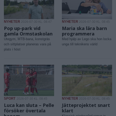
NYHETER
NYHETER
2026-07-30 KL. 08:47
2026-07-30 KL. 08:45
Pop up-park vid
Maria ska lära barn
gamla Ormstaskolan
programmera
Utegym, MTB-bana, konstgräs
Med hjälp av Lego ska hon locka
och sittplatser planeras vara på
unga till teknikens värld
plats i höst
SPORT
NYHETER
2026-07-30 KL. 08:45
2026-07-30 KL. 08:45
Luca kan sluta – Pelle
Jätteprojektet snart
försöker övertala
klart
honom
Klassisk gärdesgård ramar in