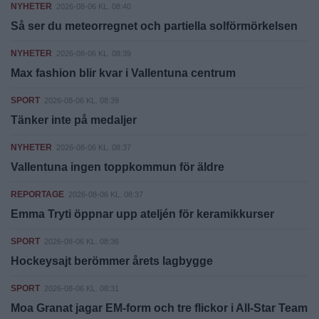
NYHETER
2026-08-06 KL. 08:40
Så ser du meteorregnet och partiella solförmörkelsen
NYHETER
2026-08-06 KL. 08:39
Max fashion blir kvar i Vallentuna centrum
SPORT
2026-08-06 KL. 08:39
Tänker inte på medaljer
NYHETER
2026-08-06 KL. 08:37
Vallentuna ingen toppkommun för äldre
REPORTAGE
2026-08-06 KL. 08:37
Emma Tryti öppnar upp ateljén för keramikkurser
SPORT
2026-08-06 KL. 08:36
Hockeysajt berömmer årets lagbygge
SPORT
2026-08-06 KL. 08:31
Moa Granat jagar EM-form och tre flickor i All-Star Team