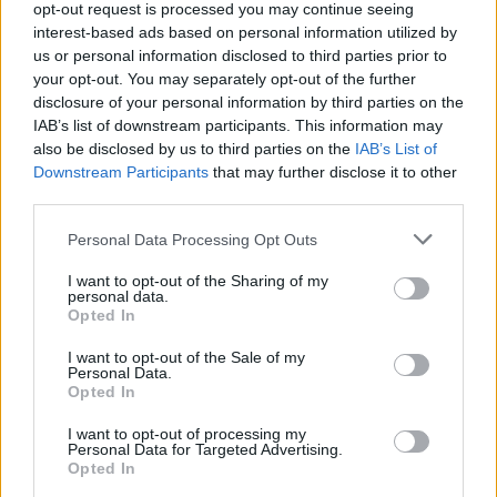
opt-out request is processed you may continue seeing
solförmörkelsen
Efter sommarens
interest-based ads based on personal information utilized by
Astrofotografen och
utförsäljning – öppnar upp
us or personal information disclosed to third parties prior to
Vallentunabon Per-Magnus
butiken igen i augusti
your opt-out. You may separately opt-out of the further
disclosure of your personal information by third parties on the
Hedén tipsar
IAB’s list of downstream participants. This information may
also be disclosed by us to third parties on the
IAB’s List of
Downstream Participants
that may further disclose it to other
third parties.
Personal Data Processing Opt Outs
I want to opt-out of the Sharing of my
personal data.
2026-08-06 KL. 08:39
2026-08-06 KL. 08:37
Opted In
Tänker inte på
Vallentuna ingen
medaljer
toppkommun för
I want to opt-out of the Sale of my
Personal Data.
äldre
Efter succén på hemma-
Opted In
Bottenplacering i ny
VM vill Linnea Stenson
I want to opt-out of processing my
kartläggning från
lägga förväntningarna åt
Personal Data for Targeted Advertising.
Opted In
försäkringsbolag
sidan när världseliten