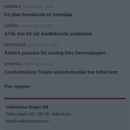
KRÖNIKA
2026-08-06 KL. 08:30
En plan bestående av kartnålar
LEDERA
2026-08-06 KL. 08:30
AI får inte bli vår intellektuella snabbmat
REPORTAGE
2026-07-30 KL. 08:51
Anders passion för surdeg blev hemmabageri
NYHETER
2026-07-30 KL. 08:51
Lindholmsbon Tonjes säkerhetsnålar har hittat hem
Fler nyheter
Vallentuna Steget AB
Tellusvägen 43, 186 36, Vallentuna
info@vallentunanya.se