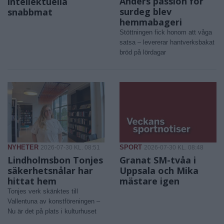
Anders passion för
intellektuella
surdeg blev
snabbmat
hemmabageri
Stöttningen fick honom att våga
satsa – levererar hantverksbakat
bröd på lördagar
NYHETER
SPORT
2026-07-30 KL. 08:51
2026-07-30 KL. 08:48
Lindholmsbon Tonjes
Granat SM-tvåa i
säkerhetsnålar har
Uppsala och Mika
hittat hem
mästare igen
Tonjes verk skänktes till
Vallentuna av konstföreningen –
Nu är det på plats i kulturhuset