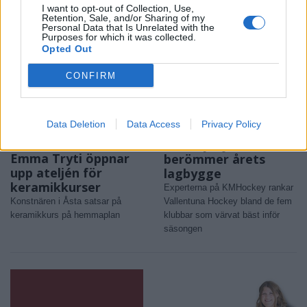
samlas i irländska Limerick
I want to opt-out of Collection, Use,
Retention, Sale, and/or Sharing of my
Personal Data that Is Unrelated with the
Purposes for which it was collected.
Opted Out
CONFIRM
Data Deletion
Data Access
Privacy Policy
REPORTAGE
SPORT
2026-08-06 KL.
2026-08-06 KL. 08:36
08:37
Hockeysajt
Emma Tryti öppnar
berömmer årets
upp ateljén för
lagbygge
keramikkurser
Experterna på KMHockey rankar
Konstnären i Åsta satsar på
Vallentuna Hockey bland de fem
keramikkurs på hemmaplan
klubbar som värvat bäst inför
säsongen