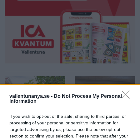
vallentunanya.se -
Do Not Process My Personal
Information
2026-08-06 KL. 08:40
2026-08-06 KL. 08:39
If you wish to opt-out of the sale, sharing to third parties, or
Så ser du
Max fashion blir
processing of your personal or sensitive information for
targeted advertising by us, please use the below opt-out
meteorregnet och
kvar i Vallentuna
section to confirm your selection. Please note that after your
partiella
centrum