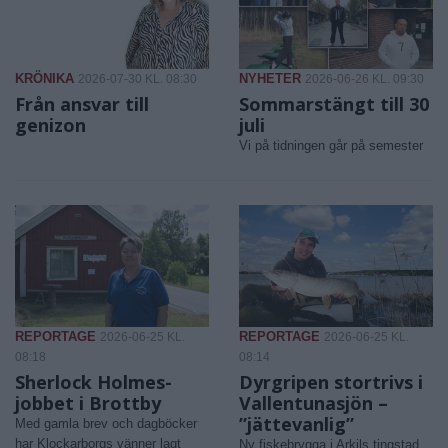
KRÖNIKA
NYHETER
2026-07-30 KL. 08:30
2026-06-26 KL. 09:30
Från ansvar till
Sommarstängt till 30
genizon
juli
Vi på tidningen går på semester
REPORTAGE
REPORTAGE
2026-06-25 KL.
2026-06-25 KL.
08:18
08:14
Sherlock Holmes-
Dyrgripen stortrivs i
jobbet i Brottby
Vallentunasjön –
”jättevanlig”
Med gamla brev och dagböcker
har Klockarborgs vänner lagt
Ny fiskebrygga i Arkils tingstad