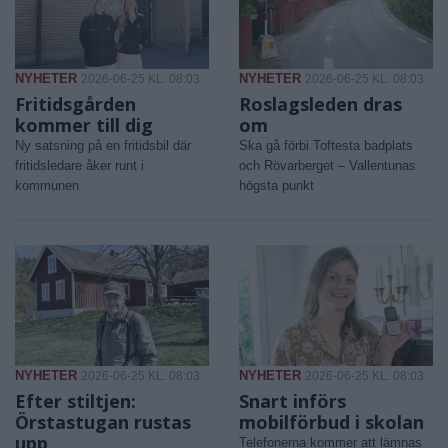
NYHETER
NYHETER
2026-06-25 KL. 08:03
2026-06-25 KL. 08:03
Fritidsgården
Roslagsleden dras
kommer till dig
om
Ny satsning på en fritidsbil där
Ska gå förbi Toftesta badplats
fritidsledare åker runt i
och Rövarberget – Vallentunas
kommunen
högsta punkt
NYHETER
NYHETER
2026-06-25 KL. 08:03
2026-06-25 KL. 08:03
Efter stiltjen:
Snart införs
Örstastugan rustas
mobilförbud i skolan
upp
Telefonerna kommer att lämnas