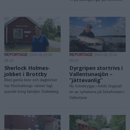
REPORTAGE
REPORTAGE
2026-06-25 KL.
2026-06-25 KL.
08:18
08:14
Sherlock Holmes-
Dyrgripen stortrivs i
jobbet i Brottby
Vallentunasjön –
”jättevanlig”
Med gamla brev och dagböcker
har Klockarborgs vänner lagt
Ny fiskebrygga i Arkils tingstad
pusslet kring familjen Söderberg
en av nyheterna på fiskefronten i
Vallentuna