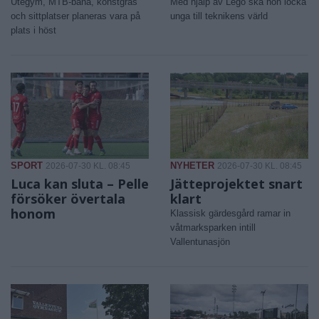
Utegym, MTB-bana, konstgräs
Med hjälp av Lego ska hon locka
och sittplatser planeras vara på
unga till teknikens värld
plats i höst
SPORT
NYHETER
2026-07-30 KL. 08:45
2026-07-30 KL. 08:45
Luca kan sluta – Pelle
Jätteprojektet snart
försöker övertala
klart
honom
Klassisk gärdesgård ramar in
våtmarksparken intill
Vallentunasjön