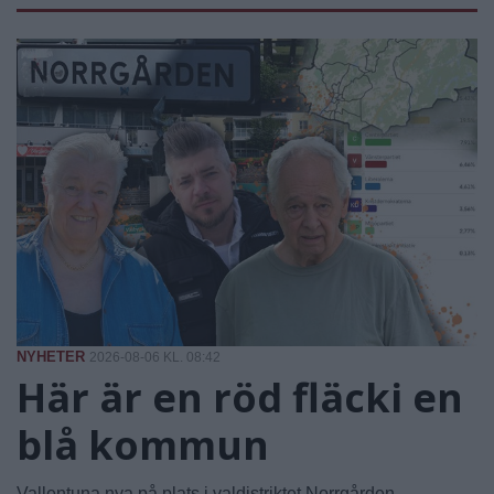
NYHETER
2026-08-06 KL. 08:42
Här är en röd fläcki en
blå kommun
Vallentuna nya på plats i valdistriktet Norrgården-