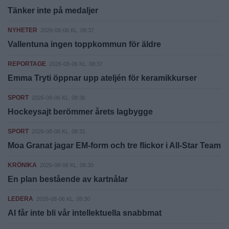
Tänker inte på medaljer
NYHETER
2026-08-06 KL. 08:37
Vallentuna ingen toppkommun för äldre
REPORTAGE
2026-08-06 KL. 08:37
Emma Tryti öppnar upp ateljén för keramikkurser
SPORT
2026-08-06 KL. 08:36
Hockeysajt berömmer årets lagbygge
SPORT
2026-08-06 KL. 08:31
Moa Granat jagar EM-form och tre flickor i All-Star Team
KRÖNIKA
2026-08-06 KL. 08:30
En plan bestående av kartnålar
LEDERA
2026-08-06 KL. 08:30
AI får inte bli vår intellektuella snabbmat