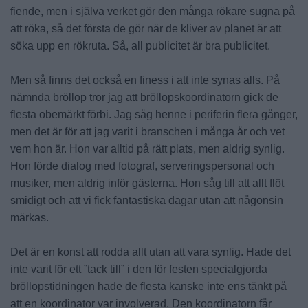
fiende, men i själva verket gör den många rökare sugna på
att röka, så det första de gör när de kliver av planet är att
söka upp en rökruta. Så, all publicitet är bra publicitet.
Men så finns det också en finess i att inte synas alls. På
nämnda bröllop tror jag att bröllopskoordinatorn gick de
flesta obemärkt förbi. Jag såg henne i periferin flera gånger,
men det är för att jag varit i branschen i många år och vet
vem hon är. Hon var alltid på rätt plats, men aldrig synlig.
Hon förde dialog med fotograf, serveringspersonal och
musiker, men aldrig inför gästerna. Hon såg till att allt flöt
smidigt och att vi fick fantastiska dagar utan att någonsin
märkas.
Det är en konst att rodda allt utan att vara synlig. Hade det
inte varit för ett ”tack till” i den för festen specialgjorda
bröllopstidningen hade de flesta kanske inte ens tänkt på
att en koordinator var involverad. Den koordinatorn får