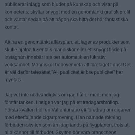
publicerar inlägg som bjuder på kunskap och visar på
kompetens, skyltar snyggt med en genomtänkt grafisk profil
och väntar sedan på att någon ska hitta det här fantastiska
kontot.
Att ha en genomtänkt affärsplan, ett lager av produkter som
skulle hjälpa tusentals människor eller ett snyggt flöde på
Instagram innebär inte per automatik en lukrativ
verksamhet. Människor behöver veta att företaget finns! Det
är väl därför talesättet ”All publicitet är bra publicitet” har
myntats.
Jag vet inte nödvändigtvis om jag håller med, men jag
förstår tanken. I helgen var jag på ett tredagarsbröllop.
Första kvällen höll en Vallentunabo ett föredrag om cigarrer
med efterföljande cigarrprovning. Han nämnde rökning
förbjuden-skylten som än idag tänds på flygplanen, trots att
alla känner till förbudet. Skylten bör vara branschens