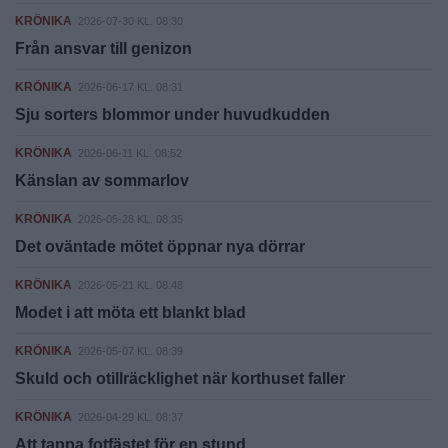
KRÖNIKA
2026-07-30 KL. 08:30
Från ansvar till genizon
KRÖNIKA
2026-06-17 KL. 08:31
Sju sorters blommor under huvudkudden
KRÖNIKA
2026-06-11 KL. 08:52
Känslan av sommarlov
KRÖNIKA
2026-05-28 KL. 08:35
Det oväntade mötet öppnar nya dörrar
KRÖNIKA
2026-05-21 KL. 08:48
Modet i att möta ett blankt blad
KRÖNIKA
2026-05-07 KL. 08:39
Skuld och otillräcklighet när korthuset faller
KRÖNIKA
2026-04-29 KL. 08:37
Att tappa fotfästet för en stund