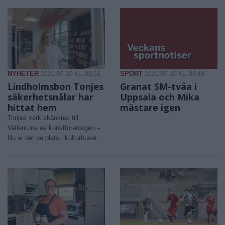
NYHETER
SPORT
2026-07-30 KL. 08:51
2026-07-30 KL. 08:48
Lindholmsbon Tonjes
Granat SM-tvåa i
säkerhetsnålar har
Uppsala och Mika
hittat hem
mästare igen
Tonjes verk skänktes till
Vallentuna av konstföreningen –
Nu är det på plats i kulturhuset