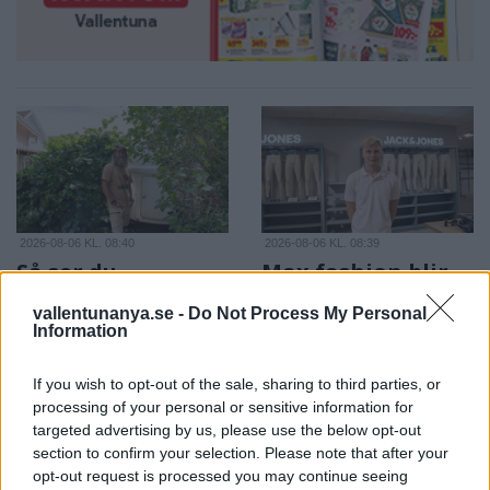
2026-08-06 KL. 08:40
2026-08-06 KL. 08:39
Så ser du
Max fashion blir
meteorregnet och
kvar i Vallentuna
vallentunanya.se -
Do Not Process My Personal
partiella
centrum
Information
solförmörkelsen
Efter sommarens
Astrofotografen och
utförsäljning – öppnar upp
If you wish to opt-out of the sale, sharing to third parties, or
Vallentunabon Per-Magnus
butiken igen i augusti
processing of your personal or sensitive information for
targeted advertising by us, please use the below opt-out
Hedén tipsar
section to confirm your selection. Please note that after your
opt-out request is processed you may continue seeing