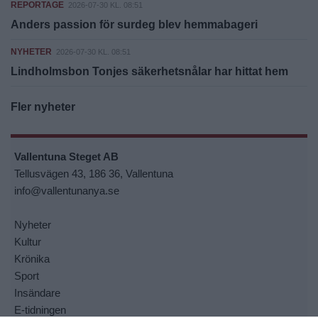
REPORTAGE
2026-07-30 KL. 08:51
Anders passion för surdeg blev hemmabageri
NYHETER
2026-07-30 KL. 08:51
Lindholmsbon Tonjes säkerhetsnålar har hittat hem
Fler nyheter
Vallentuna Steget AB
Tellusvägen 43, 186 36, Vallentuna
info@vallentunanya.se
Nyheter
Kultur
Krönika
Sport
Insändare
E-tidningen