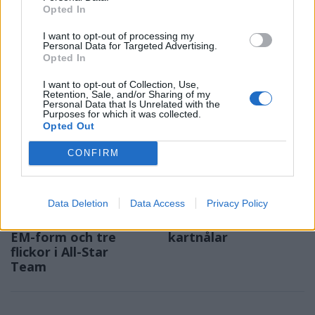
Opted In
upp ateljén för
lagbygge
keramikkurser
Experterna på KMHockey rankar
I want to opt-out of processing my
Konstnären i Åsta satsar på
Vallentuna Hockey bland de fem
Personal Data for Targeted Advertising.
keramikkurs på hemmaplan
klubbar som värvat bäst inför
Opted In
säsongen
I want to opt-out of Collection, Use,
Retention, Sale, and/or Sharing of my
Personal Data that Is Unrelated with the
Purposes for which it was collected.
Opted Out
CONFIRM
Data Deletion
Data Access
Privacy Policy
SPORT
KRÖNIKA
2026-08-06 KL. 08:31
2026-08-06 KL. 08:30
Moa Granat jagar
En plan bestående av
EM-form och tre
kartnålar
flickor i All-Star
Team