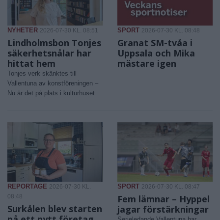
NYHETER
SPORT
2026-07-30 KL. 08:51
2026-07-30 KL. 08:48
Lindholmsbon Tonjes
Granat SM-tvåa i
säkerhetsnålar har
Uppsala och Mika
hittat hem
mästare igen
Tonjes verk skänktes till
Vallentuna av konstföreningen –
Nu är det på plats i kulturhuset
REPORTAGE
SPORT
2026-07-30 KL.
2026-07-30 KL. 08:47
08:48
Fem lämnar – Hyppel
Surkålen blev starten
jagar förstärkningar
på ett nytt företag
Serieledande Vallentuna har