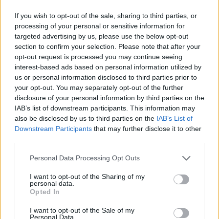
If you wish to opt-out of the sale, sharing to third parties, or
2026-08-06 KL. 08:39
2026-08-06 KL. 08:37
processing of your personal or sensitive information for
Tänker inte på
Vallentuna ingen
targeted advertising by us, please use the below opt-out
medaljer
toppkommun för
section to confirm your selection. Please note that after your
äldre
opt-out request is processed you may continue seeing
Efter succén på hemma-
interest-based ads based on personal information utilized by
Bottenplacering i ny
VM vill Linnea Stenson
us or personal information disclosed to third parties prior to
kartläggning från
lägga förväntningarna åt
your opt-out. You may separately opt-out of the further
försäkringsbolag
sidan när världseliten
disclosure of your personal information by third parties on the
samlas i irländska Limerick
IAB’s list of downstream participants. This information may
also be disclosed by us to third parties on the
IAB’s List of
Downstream Participants
that may further disclose it to other
third parties.
Personal Data Processing Opt Outs
I want to opt-out of the Sharing of my
personal data.
Opted In
REPORTAGE
SPORT
2026-08-06 KL.
2026-08-06 KL. 08:36
08:37
Hockeysajt
I want to opt-out of the Sale of my
Emma Tryti öppnar
berömmer årets
Personal Data.