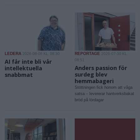
LEDERA
REPORTAGE
2026-08-06 KL. 08:30
2026-07-30 KL.
AI får inte bli vår
08:51
Anders passion för
intellektuella
surdeg blev
snabbmat
hemmabageri
Stöttningen fick honom att våga
satsa – levererar hantverksbakat
bröd på lördagar