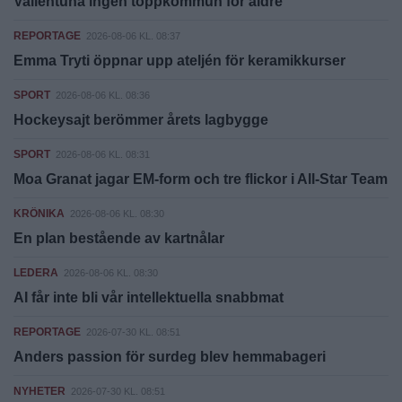
Vallentuna ingen toppkommun för äldre
REPORTAGE
2026-08-06 KL. 08:37
Emma Tryti öppnar upp ateljén för keramikkurser
SPORT
2026-08-06 KL. 08:36
Hockeysajt berömmer årets lagbygge
SPORT
2026-08-06 KL. 08:31
Moa Granat jagar EM-form och tre flickor i All-Star Team
KRÖNIKA
2026-08-06 KL. 08:30
En plan bestående av kartnålar
LEDERA
2026-08-06 KL. 08:30
AI får inte bli vår intellektuella snabbmat
REPORTAGE
2026-07-30 KL. 08:51
Anders passion för surdeg blev hemmabageri
NYHETER
2026-07-30 KL. 08:51