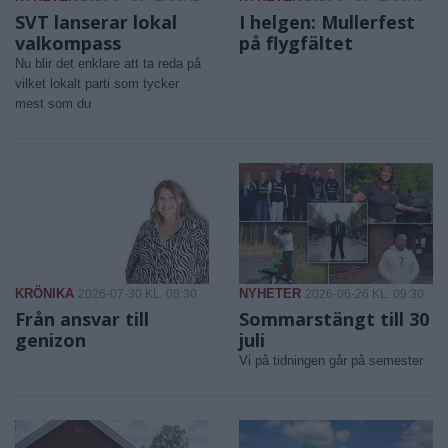
SVT lanserar lokal
I helgen: Mullerfest
valkompass
på flygfältet
Nu blir det enklare att ta reda på
vilket lokalt parti som tycker
mest som du
KRÖNIKA
NYHETER
2026-07-30 KL. 08:30
2026-06-26 KL. 09:30
Från ansvar till
Sommarstängt till 30
genizon
juli
Vi på tidningen går på semester