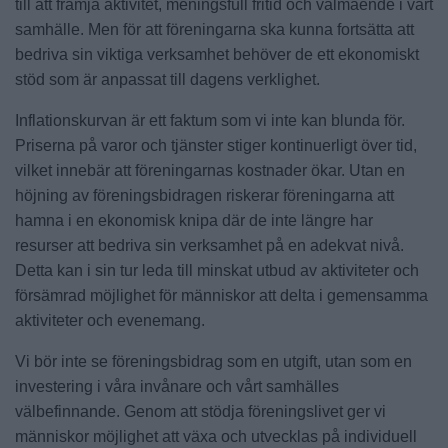
till att främja aktivitet, meningsfull fritid och välmående i vårt
samhälle. Men för att föreningarna ska kunna fortsätta att
bedriva sin viktiga verksamhet behöver de ett ekonomiskt
stöd som är anpassat till dagens verklighet.
Inflationskurvan är ett faktum som vi inte kan blunda för.
Priserna på varor och tjänster stiger kontinuerligt över tid,
vilket innebär att föreningarnas kostnader ökar. Utan en
höjning av föreningsbidragen riskerar föreningarna att
hamna i en ekonomisk knipa där de inte längre har
resurser att bedriva sin verksamhet på en adekvat nivå.
Detta kan i sin tur leda till minskat utbud av aktiviteter och
försämrad möjlighet för människor att delta i gemensamma
aktiviteter och evenemang.
Vi bör inte se föreningsbidrag som en utgift, utan som en
investering i våra invånare och vårt samhälles
välbefinnande. Genom att stödja föreningslivet ger vi
människor möjlighet att växa och utvecklas på individuell