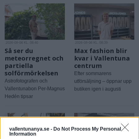
2026-08-06 KL. 08:40
2026-08-06 KL. 08:39
Så ser du
Max fashion blir
meteorregnet och
kvar i Vallentuna
partiella
centrum
solförmörkelsen
Efter sommarens
Astrofotografen och
utförsäljning – öppnar upp
Vallentunabon Per-Magnus
butiken igen i augusti
Hedén tipsar
vallentunanya.se -
Do Not Process My Personal
Information