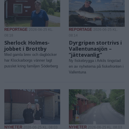
REPORTAGE
REPORTAGE
2026-06-25 KL.
2026-06-25 KL.
08:18
08:14
Sherlock Holmes-
Dyrgripen stortrivs i
jobbet i Brottby
Vallentunasjön –
”jättevanlig”
Med gamla brev och dagböcker
har Klockarborgs vänner lagt
Ny fiskebrygga i Arkils tingstad
pusslet kring familjen Söderberg
en av nyheterna på fiskefronten i
Vallentuna
NYHETER
NYHETER
2026-06-25 KL. 08:03
2026-06-25 KL. 08:03