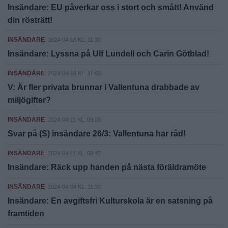
Insändare: EU påverkar oss i stort och smått! Använd
din rösträtt!
INSÄNDARE
2024-04-18 KL. 11:30
Insändare: Lyssna på Ulf Lundell och Carin Götblad!
INSÄNDARE
2024-04-18 KL. 11:00
V: Är fler privata brunnar i Vallentuna drabbade av
miljögifter?
INSÄNDARE
2024-04-11 KL. 09:00
Svar på (S) insändare 26/3: Vallentuna har råd!
INSÄNDARE
2024-04-11 KL. 08:45
Insändare: Räck upp handen på nästa föräldramöte
INSÄNDARE
2024-04-04 KL. 11:30
Insändare: En avgiftsfri Kulturskola är en satsning på
framtiden