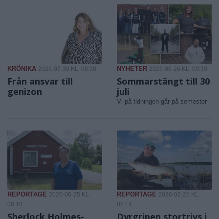
KRÖNIKA
NYHETER
2026-07-30 KL. 08:30
2026-06-26 KL. 09:30
Från ansvar till
Sommarstängt till 30
genizon
juli
Vi på tidningen går på semester
REPORTAGE
REPORTAGE
2026-06-25 KL.
2026-06-25 KL.
08:18
08:14
Sherlock Holmes-
Dyrgripen stortrivs i