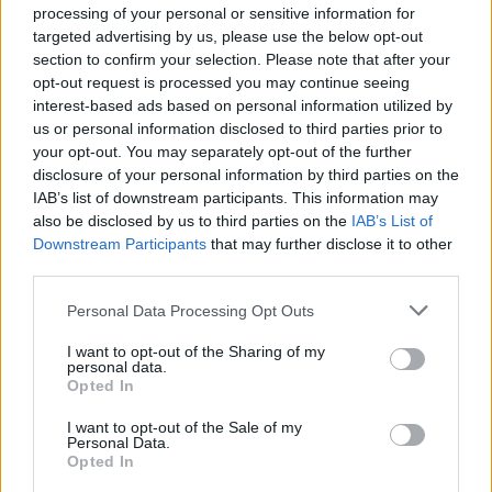
kartläggning från
processing of your personal or sensitive information for
lägga förväntningarna åt
targeted advertising by us, please use the below opt-out
försäkringsbolag
sidan när världseliten
section to confirm your selection. Please note that after your
samlas i irländska Limerick
opt-out request is processed you may continue seeing
interest-based ads based on personal information utilized by
us or personal information disclosed to third parties prior to
your opt-out. You may separately opt-out of the further
disclosure of your personal information by third parties on the
IAB’s list of downstream participants. This information may
also be disclosed by us to third parties on the
IAB’s List of
Downstream Participants
that may further disclose it to other
third parties.
REPORTAGE
SPORT
2026-08-06 KL.
2026-08-06 KL. 08:36
08:37
Hockeysajt
Personal Data Processing Opt Outs
Emma Tryti öppnar
berömmer årets
upp ateljén för
lagbygge
I want to opt-out of the Sharing of my
keramikkurser
personal data.
Experterna på KMHockey rankar
Opted In
Konstnären i Åsta satsar på
Vallentuna Hockey bland de fem
keramikkurs på hemmaplan
klubbar som värvat bäst inför
I want to opt-out of the Sale of my
säsongen
Personal Data.
Opted In