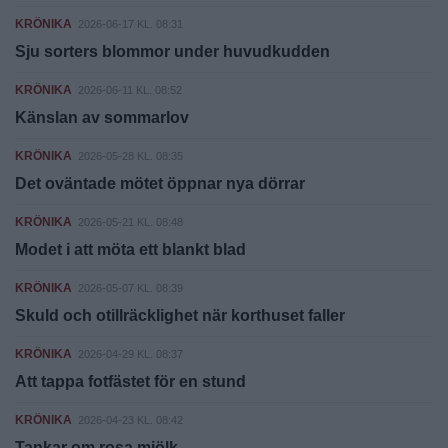
KRÖNIKA
2026-06-17 KL. 08:31
Sju sorters blommor under huvudkudden
KRÖNIKA
2026-06-11 KL. 08:52
Känslan av sommarlov
KRÖNIKA
2026-05-28 KL. 08:35
Det oväntade mötet öppnar nya dörrar
KRÖNIKA
2026-05-21 KL. 08:48
Modet i att möta ett blankt blad
KRÖNIKA
2026-05-07 KL. 08:39
Skuld och otillräcklighet när korthuset faller
KRÖNIKA
2026-04-29 KL. 08:37
Att tappa fotfästet för en stund
KRÖNIKA
2026-04-23 KL. 08:42
Tankar om rosa mjölk