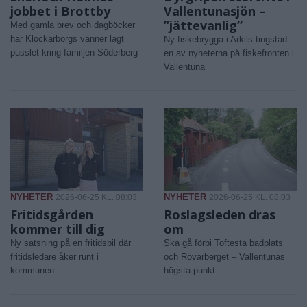
jobbet i Brottby
Vallentunasjön –
”jättevanlig”
Med gamla brev och dagböcker
har Klockarborgs vänner lagt
Ny fiskebrygga i Arkils tingstad
pusslet kring familjen Söderberg
en av nyheterna på fiskefronten i
Vallentuna
NYHETER
NYHETER
2026-06-25 KL. 08:03
2026-06-25 KL. 08:03
Fritidsgården
Roslagsleden dras
kommer till dig
om
Ny satsning på en fritidsbil där
Ska gå förbi Toftesta badplats
fritidsledare åker runt i
och Rövarberget – Vallentunas
kommunen
högsta punkt