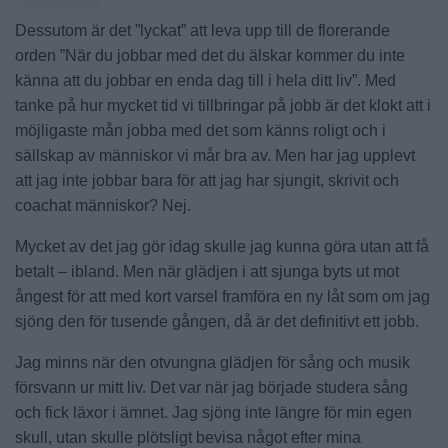
Dessutom är det ”lyckat” att leva upp till de florerande
orden ”När du jobbar med det du älskar kommer du inte
känna att du jobbar en enda dag till i hela ditt liv”. Med
tanke på hur mycket tid vi tillbringar på jobb är det klokt att i
möjligaste mån jobba med det som känns roligt och i
sällskap av människor vi mår bra av. Men har jag upplevt
att jag inte jobbar bara för att jag har sjungit, skrivit och
coachat människor? Nej.
Mycket av det jag gör idag skulle jag kunna göra utan att få
betalt – ibland. Men när glädjen i att sjunga byts ut mot
ångest för att med kort varsel framföra en ny låt som om jag
sjöng den för tusende gången, då är det definitivt ett jobb.
Jag minns när den otvungna glädjen för sång och musik
försvann ur mitt liv. Det var när jag började studera sång
och fick läxor i ämnet. Jag sjöng inte längre för min egen
skull, utan skulle plötsligt bevisa något efter mina