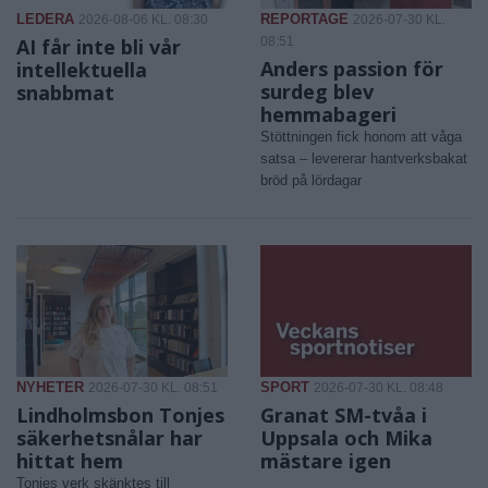
LEDERA
REPORTAGE
2026-08-06 KL. 08:30
2026-07-30 KL.
AI får inte bli vår
08:51
Anders passion för
intellektuella
surdeg blev
snabbmat
hemmabageri
Stöttningen fick honom att våga
satsa – levererar hantverksbakat
bröd på lördagar
NYHETER
SPORT
2026-07-30 KL. 08:51
2026-07-30 KL. 08:48
Lindholmsbon Tonjes
Granat SM-tvåa i
säkerhetsnålar har
Uppsala och Mika
hittat hem
mästare igen
Tonjes verk skänktes till