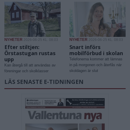
NYHETER
NYHETER
2026-06-25 KL. 08:03
2026-06-25 KL. 08:03
Efter stiltjen:
Snart införs
Örstastugan rustas
mobilförbud i skolan
upp
Telefonerna kommer att lämnas
in på morgonen och återfås när
Kan återgå till att användas av
skoldagen är slut
föreningar och skolklasser
LÄS SENASTE E-TIDNINGEN