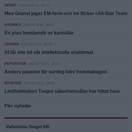
SPORT
2026-08-06 KL. 08:31
Moa Granat jagar EM-form och tre flickor i All-Star Team
KRÖNIKA
2026-08-06 KL. 08:30
En plan bestående av kartnålar
LEDERA
2026-08-06 KL. 08:30
AI får inte bli vår intellektuella snabbmat
REPORTAGE
2026-07-30 KL. 08:51
Anders passion för surdeg blev hemmabageri
NYHETER
2026-07-30 KL. 08:51
Lindholmsbon Tonjes säkerhetsnålar har hittat hem
Fler nyheter
Vallentuna Steget AB