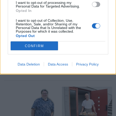
I want to opt-out of processing my
Personal Data for Targeted Advertising.
Opted In
I want to opt-out of Collection, Use,
Retention, Sale, and/or Sharing of my
Personal Data that Is Unrelated with the
Purposes for which it was collected.
SPORT
KRÖNIKA
Opted Out
2026-08-06 KL. 08:31
2026-08-06 KL. 08:30
Moa Granat jagar
En plan bestående av
CONFIRM
EM-form och tre
kartnålar
flickor i All-Star
Team
Data Deletion
Data Access
Privacy Policy