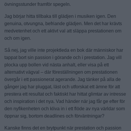
övningsstunder framför spegeln.
Jag börjar hitta tillbaka till glädjen i musiken igen. Den
genuina, otvungna, befriande glädjen. Men det har krävts
medvetenhet och ett aktivt val att släppa prestationen om
och om igen.
Så nej, jag ville inte projektleda en bok där människor har
tappat bort sin passion i görande och i prestation. Jag vill
plocka upp bollen vid nästa anhalt, eller visa på ett
alternativt vägval – där föreställningen om prestationen
övergår i ett passionerat agerande. Jag tänker på alla de
gånger jag har pluggat, läst och utforskat ett ämne för att
prestera ett resultat och faktiskt har hittat glimtar av intresse
och inspiration i det nya. Vad händer när jag får ge efter för
den nyfikenheten och kliva in i ett flöde av nya världar som
öppnar sig, bortom deadlines och förväntningar?
Kanske finns det en brytpunkt när prestation och passion