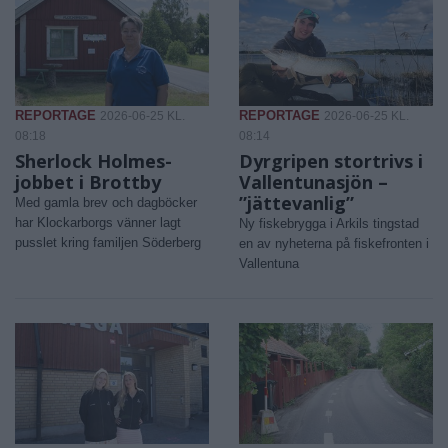
REPORTAGE
REPORTAGE
2026-06-25 KL.
2026-06-25 KL.
08:18
08:14
Sherlock Holmes-
Dyrgripen stortrivs i
jobbet i Brottby
Vallentunasjön –
”jättevanlig”
Med gamla brev och dagböcker
har Klockarborgs vänner lagt
Ny fiskebrygga i Arkils tingstad
pusslet kring familjen Söderberg
en av nyheterna på fiskefronten i
Vallentuna