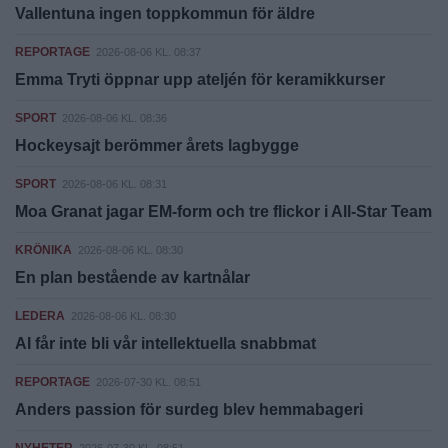
Vallentuna ingen toppkommun för äldre
REPORTAGE
2026-08-06 KL. 08:37
Emma Tryti öppnar upp ateljén för keramikkurser
SPORT
2026-08-06 KL. 08:36
Hockeysajt berömmer årets lagbygge
SPORT
2026-08-06 KL. 08:31
Moa Granat jagar EM-form och tre flickor i All-Star Team
KRÖNIKA
2026-08-06 KL. 08:30
En plan bestående av kartnålar
LEDERA
2026-08-06 KL. 08:30
AI får inte bli vår intellektuella snabbmat
REPORTAGE
2026-07-30 KL. 08:51
Anders passion för surdeg blev hemmabageri