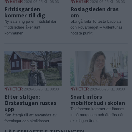
NYHETER
NYHETER
2026-06-25 KL. 08:03
2026-06-25 KL. 08:03
Fritidsgården
Roslagsleden dras
kommer till dig
om
Ny satsning på en fritidsbil där
Ska gå förbi Toftesta badplats
fritidsledare åker runt i
och Rövarberget – Vallentunas
kommunen
högsta punkt
NYHETER
NYHETER
2026-06-25 KL. 08:03
2026-06-25 KL. 08:03
Efter stiltjen:
Snart införs
Örstastugan rustas
mobilförbud i skolan
upp
Telefonerna kommer att lämnas
in på morgonen och återfås när
Kan återgå till att användas av
skoldagen är slut
föreningar och skolklasser
LÄS SENASTE E-TIDNINGEN