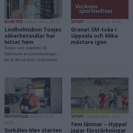
NYHETER
SPORT
2026-07-30 KL. 08:51
2026-07-30 KL. 08:48
Lindholmsbon Tonjes
Granat SM-tvåa i
säkerhetsnålar har
Uppsala och Mika
hittat hem
mästare igen
Tonjes verk skänktes till
Vallentuna av konstföreningen –
Nu är det på plats i kulturhuset
REPORTAGE
SPORT
2026-07-30 KL.
2026-07-30 KL. 08:47
08:48
Fem lämnar – Hyppel
Surkålen blev starten
jagar förstärkningar