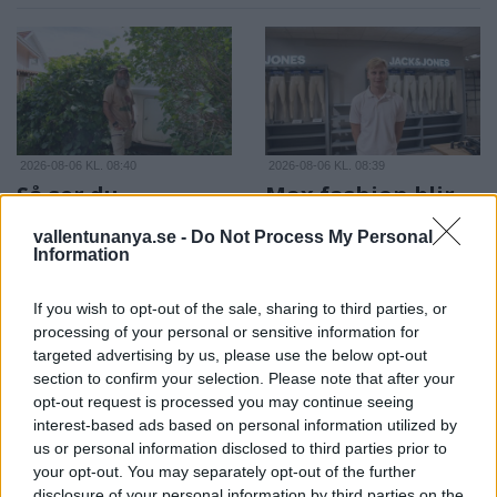
2026-08-06 KL. 08:40
2026-08-06 KL. 08:39
Så ser du
Max fashion blir
meteorregnet och
kvar i Vallentuna
vallentunanya.se -
Do Not Process My Personal
partiella
centrum
Information
solförmörkelsen
Efter sommarens
Astrofotografen och
utförsäljning – öppnar upp
If you wish to opt-out of the sale, sharing to third parties, or
Vallentunabon Per-Magnus
butiken igen i augusti
processing of your personal or sensitive information for
targeted advertising by us, please use the below opt-out
Hedén tipsar
section to confirm your selection. Please note that after your
opt-out request is processed you may continue seeing
interest-based ads based on personal information utilized by
us or personal information disclosed to third parties prior to
your opt-out. You may separately opt-out of the further
disclosure of your personal information by third parties on the