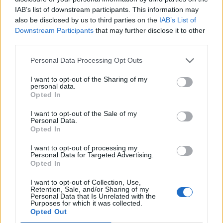
IAB’s list of downstream participants. This information may
also be disclosed by us to third parties on the
IAB’s List of
2026-08-06 KL. 08:39
2026-08-06 KL. 08:37
Downstream Participants
that may further disclose it to other
Tänker inte på
Vallentuna ingen
third parties.
medaljer
toppkommun för
Personal Data Processing Opt Outs
äldre
Efter succén på hemma-
Bottenplacering i ny
VM vill Linnea Stenson
I want to opt-out of the Sharing of my
personal data.
kartläggning från
lägga förväntningarna åt
Opted In
försäkringsbolag
sidan när världseliten
I want to opt-out of the Sale of my
samlas i irländska Limerick
Personal Data.
Opted In
I want to opt-out of processing my
Personal Data for Targeted Advertising.
Opted In
I want to opt-out of Collection, Use,
Retention, Sale, and/or Sharing of my
Personal Data that Is Unrelated with the
Purposes for which it was collected.
REPORTAGE
SPORT
2026-08-06 KL.
2026-08-06 KL. 08:36
Opted Out
08:37
Hockeysajt