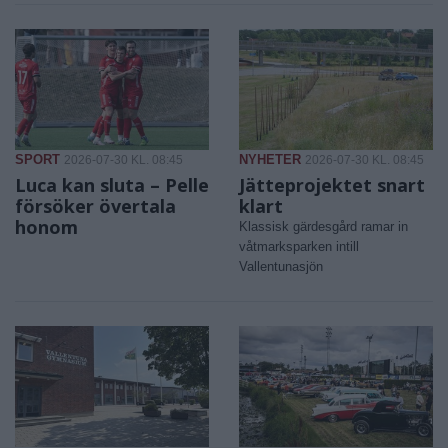
SPORT
NYHETER
2026-07-30 KL. 08:45
2026-07-30 KL. 08:45
Luca kan sluta – Pelle
Jätteprojektet snart
försöker övertala
klart
honom
Klassisk gärdesgård ramar in
våtmarksparken intill
Vallentunasjön