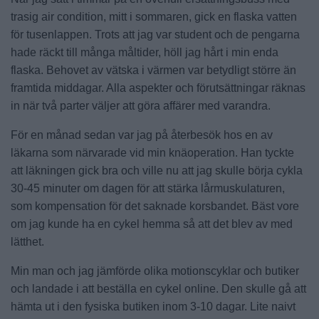
trasig air condition, mitt i sommaren, gick en flaska vatten
för tusenlappen. Trots att jag var student och de pengarna
hade räckt till många måltider, höll jag hårt i min enda
flaska. Behovet av vätska i värmen var betydligt större än
framtida middagar. Alla aspekter och förutsättningar räknas
in när två parter väljer att göra affärer med varandra.
För en månad sedan var jag på återbesök hos en av
läkarna som närvarade vid min knäoperation. Han tyckte
att läkningen gick bra och ville nu att jag skulle börja cykla
30-45 minuter om dagen för att stärka lårmuskulaturen,
som kompensation för det saknade korsbandet. Bäst vore
om jag kunde ha en cykel hemma så att det blev av med
lätthet.
Min man och jag jämförde olika motionscyklar och butiker
och landade i att beställa en cykel online. Den skulle gå att
hämta ut i den fysiska butiken inom 3-10 dagar. Lite naivt