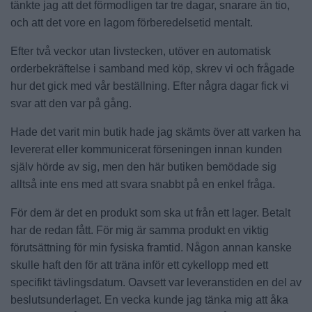
tänkte jag att det förmodligen tar tre dagar, snarare än tio,
och att det vore en lagom förberedelsetid mentalt.
Efter två veckor utan livstecken, utöver en automatisk
orderbekräftelse i samband med köp, skrev vi och frågade
hur det gick med vår beställning. Efter några dagar fick vi
svar att den var på gång.
Hade det varit min butik hade jag skämts över att varken ha
levererat eller kommunicerat förseningen innan kunden
själv hörde av sig, men den här butiken bemödade sig
alltså inte ens med att svara snabbt på en enkel fråga.
För dem är det en produkt som ska ut från ett lager. Betalt
har de redan fått. För mig är samma produkt en viktig
förutsättning för min fysiska framtid. Någon annan kanske
skulle haft den för att träna inför ett cykellopp med ett
specifikt tävlingsdatum. Oavsett var leveranstiden en del av
beslutsunderlaget. En vecka kunde jag tänka mig att åka