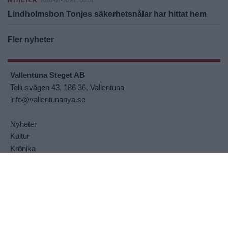
NYHETER
2026-07-30 KL. 08:51
Lindholmsbon Tonjes säkerhetsnålar har hittat hem
Fler nyheter
Vallentuna Steget AB
Tellusvägen 43, 186 36, Vallentuna
info@vallentunanya.se
Nyheter
Kultur
Krönika
Sport
Insändare
E-tidningen
Kontakt oss
Om oss