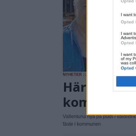
Opted 
I want t
Opted 
I want 
Advertis
Opted 
I want t
of my P
was col
Opted 
NYHETER
2026-08-06 KL. 08:42
Här är en r
kommun
Vallentuna nya på plats i valdistr
fäste i kommunen