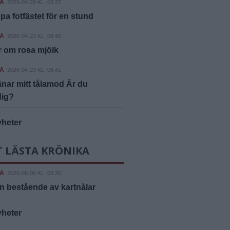
A
2026-04-29 KL. 08:37
ppa fotfästet för en stund
A
2026-04-23 KL. 08:42
 om rosa mjölk
A
2026-04-23 KL. 08:41
änar mitt tålamod Är du
dig?
yheter
T LÄSTA KRÖNIKA
A
2026-08-06 KL. 08:30
n bestående av kartnålar
yheter