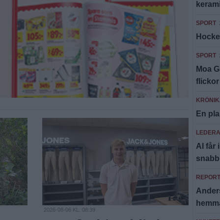
keram
SPORT
Hocke
SPORT
Moa Gr
flickor
KRÖNIK
En pla
LEDER
AI får 
snabb
REPOR
Anders
hemma
2026-08-06 KL. 08:39