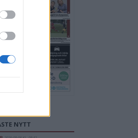
-tidningar
ASTE NYTT
ER
2026-08-06 KL. 08:42