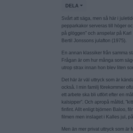
DELA
Svårt att säga, men så här i julet
pepparkakor serveras till höger och
på glöggen” och anspelar på Karl
Bertil Jonssons julafton (1975).
En annan klassiker från samma stä
Frågan är om hur många som säge
utrop strax innan hon blev liten s
Det här är väl uttryck som är kända
också. I min familj förekommer ofta
ett arbete ska bli utfört efter en 
kalsipper”. Och apropå måltid, ”ki
finfint. Allt enligt björnen Baloo,
filmen men inslaget i Kalles jul, på 
Men än mer privat uttryck som är ful