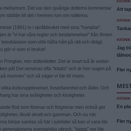
KRÖNIK
 mellanrum. Det var den sjuåriga dotterns kommentar
Att ta
 ställde till det i hennes rum om nätterna.
KRÖNIK
mmar (1981) in i språkbruket med sina ”hamplar”.
Tankar
en är ”vi har våra regler och bestämmelser” från filmen
KRÖNIK
revbäraren som ville hålla hårt på rätt och riktigt.
Jag tr
nu gör vi som vi brukar!
tålmo
ån Pringlan, min dotterdotter. Det är snart två år sedan
cken på! Det serveras ofta ”totatis” och är hon sugen på
Fler n
på munnen” och så säger vi lite till mans.
MES
olika kulturupplevelser, livserfarenhet och ålder. Och
anhang har sina svårigheter och klurigheter.
KRÖNIK
En pla
lande flod som förenar och förgrenar men också ger
pligheter, likväl skratt och gamman. Och nu när
Fler n
a börjar samlas så här i juletider så kan vi vara lite
generationens svengelska uttryck, ”tagga” ner lite