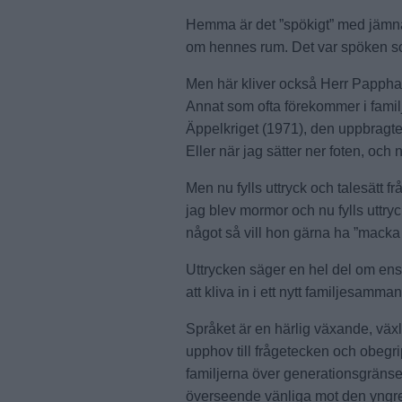
Hemma är det ”spökigt” med jämna
om hennes rum. Det var spöken som
Men här kliver också Herr Pappha
Annat som ofta förekommer i familj
Äppelkriget (1971), den uppbragte b
Eller när jag sätter ner foten, och 
Men nu fylls uttryck och talesätt fr
jag blev mormor och nu fylls uttry
något så vill hon gärna ha ”macka 
Uttrycken säger en hel del om ens 
att kliva in i ett nytt familjesamm
Språket är en härlig växande, väx
upphov till frågetecken och obegri
familjerna över generationsgränsern
överseende vänliga mot den yngre 