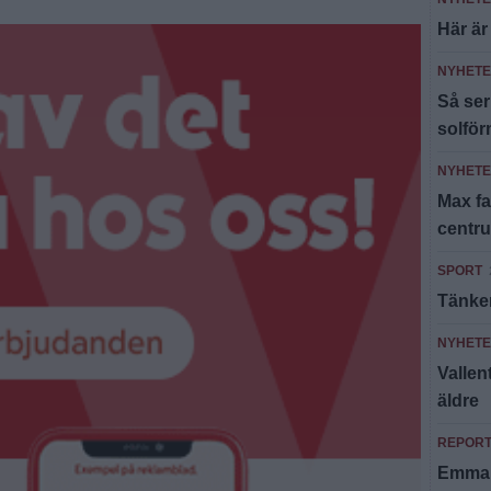
Här är
NYHET
Så ser
solfö
NYHET
Max fa
centr
SPORT
Tänker
NYHET
Valle
äldre
REPOR
Emma T