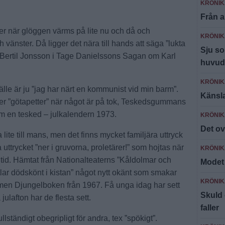
KRÖNIK
Från a
ider när glöggen värms på lite nu och då och
KRÖNIK
 vänster. Då ligger det nära till hands att säga ”lukta
Sju so
 Bertil Jonsson i Tage Danielssons Sagan om Karl
huvud
KRÖNIK
lle är ju ”jag har närt en kommunist vid min barm”.
Känsl
r ”götapetter” när något är på tok, Teskedsgummans
om en tesked – julkalendern 1973.
KRÖNIK
Det ov
 lite till mans, men det finns mycket familjära uttryck
 uttrycket ”ner i gruvorna, proletärer!” som hojtas när
KRÖNIK
måltid. Hämtat från Nationalteaterns ”Kåldolmar och
Modet 
ttlar dödskönt i kistan” något nytt okänt som smakar
KRÖNIK
 filmen Djungelboken från 1967. Få unga idag har sett
Skuld 
julafton har de flesta sett.
faller
lständigt obegripligt för andra, tex ”spökigt”.