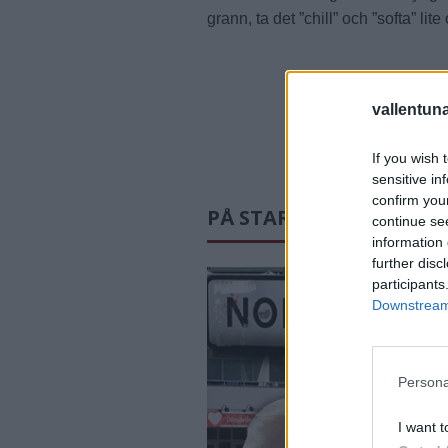
grann, ta det ”chill” och ”softa” 
vallentun
If you wish 
sensitive in
confirm you
PÅ STARTSIDAN JUST N
continue se
information 
further disc
participants
Downstream 
Persona
I want t