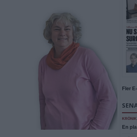
Fler E
SENA
KRÖNIK
En pla