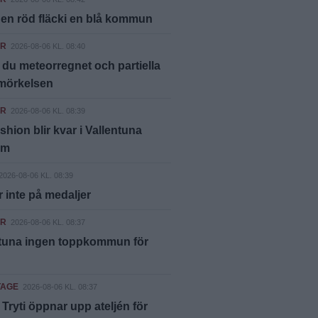
 en röd fläcki en blå kommun
ER
2026-08-06 KL. 08:40
 du meteorregnet och partiella
rmörkelsen
ER
2026-08-06 KL. 08:39
shion blir kvar i Vallentuna
um
2026-08-06 KL. 08:39
 inte på medaljer
ER
2026-08-06 KL. 08:37
ntuna ingen toppkommun för
TAGE
2026-08-06 KL. 08:37
ryti öppnar upp ateljén för