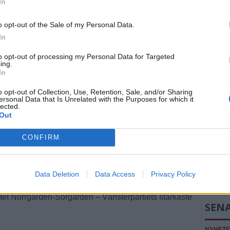
In
o opt-out of the Sale of my Personal Data.
In
to opt-out of processing my Personal Data for Targeted
ing.
In
o opt-out of Collection, Use, Retention, Sale, and/or Sharing
ersonal Data that Is Unrelated with the Purposes for which it
lected.
Out
öd fläcki en blå
CONFIRM
Data Deletion
Data Access
Privacy Policy
Fler E
iktet Norrgården-Sörgården – Vänsterpartiets starkaste
SEN
NYHET