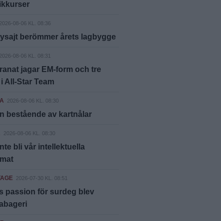
ikkurser
2026-08-06 KL. 08:36
ysajt berömmer årets lagbygge
2026-08-06 KL. 08:31
anat jagar EM-form och tre
 i All-Star Team
A
2026-08-06 KL. 08:30
n bestående av kartnålar
A
2026-08-06 KL. 08:30
inte bli vår intellektuella
mat
TAGE
2026-07-30 KL. 08:51
 passion för surdeg blev
bageri