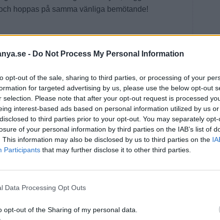
lite och hoppas på samma vänliga bemötande!
anya.se -
Do Not Process My Personal Information
to opt-out of the sale, sharing to third parties, or processing of your per
formation for targeted advertising by us, please use the below opt-out s
r selection. Please note that after your opt-out request is processed y
U
eing interest-based ads based on personal information utilized by us or
disclosed to third parties prior to your opt-out. You may separately opt-
losure of your personal information by third parties on the IAB’s list of
. This information may also be disclosed by us to third parties on the
IA
LÄS 
Participants
that may further disclose it to other third parties.
l Data Processing Opt Outs
o opt-out of the Sharing of my personal data.