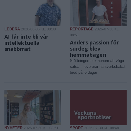
LEDERA
REPORTAGE
2026-08-06 KL. 08:30
2026-07-30 KL.
AI får inte bli vår
08:51
Anders passion för
intellektuella
surdeg blev
snabbmat
hemmabageri
Stöttningen fick honom att våga
satsa – levererar hantverksbakat
bröd på lördagar
NYHETER
SPORT
2026-07-30 KL. 08:51
2026-07-30 KL. 08:48