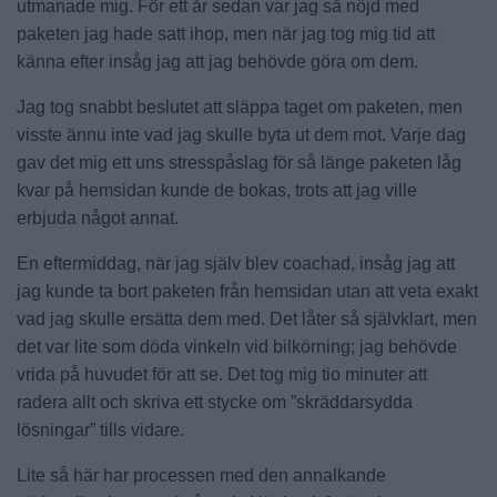
utmanade mig. För ett år sedan var jag så nöjd med
paketen jag hade satt ihop, men när jag tog mig tid att
känna efter insåg jag att jag behövde göra om dem.
Jag tog snabbt beslutet att släppa taget om paketen, men
visste ännu inte vad jag skulle byta ut dem mot. Varje dag
gav det mig ett uns stresspåslag för så länge paketen låg
kvar på hemsidan kunde de bokas, trots att jag ville
erbjuda något annat.
En eftermiddag, när jag själv blev coachad, insåg jag att
jag kunde ta bort paketen från hemsidan utan att veta exakt
vad jag skulle ersätta dem med. Det låter så självklart, men
det var lite som döda vinkeln vid bilkörning; jag behövde
vrida på huvudet för att se. Det tog mig tio minuter att
radera allt och skriva ett stycke om ”skräddarsydda
lösningar” tills vidare.
Lite så här har processen med den annalkande