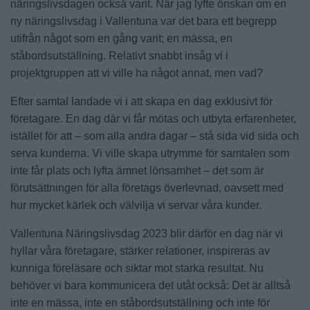
näringslivsdagen också varit. När jag lyfte önskan om en
ny näringslivsdag i Vallentuna var det bara ett begrepp
utifrån något som en gång varit; en mässa, en
ståbordsutställning. Relativt snabbt insåg vi i
projektgruppen att vi ville ha något annat, men vad?
Efter samtal landade vi i att skapa en dag exklusivt för
företagare. En dag där vi får mötas och utbyta erfarenheter,
istället för att – som alla andra dagar – stå sida vid sida och
serva kunderna. Vi ville skapa utrymme för samtalen som
inte får plats och lyfta ämnet lönsamhet – det som är
förutsättningen för alla företags överlevnad, oavsett med
hur mycket kärlek och välvilja vi servar våra kunder.
Vallentuna Näringslivsdag 2023 blir därför en dag när vi
hyllar våra företagare, stärker relationer, inspireras av
kunniga föreläsare och siktar mot starka resultat. Nu
behöver vi bara kommunicera det utåt också: Det är alltså
inte en mässa, inte en ståbordsutställning och inte för