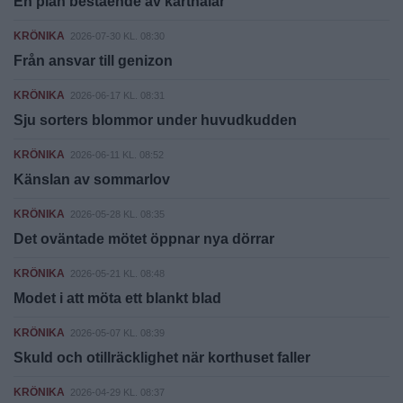
En plan bestående av kartnålar
KRÖNIKA
2026-07-30 KL. 08:30
Från ansvar till genizon
KRÖNIKA
2026-06-17 KL. 08:31
Sju sorters blommor under huvudkudden
KRÖNIKA
2026-06-11 KL. 08:52
Känslan av sommarlov
KRÖNIKA
2026-05-28 KL. 08:35
Det oväntade mötet öppnar nya dörrar
KRÖNIKA
2026-05-21 KL. 08:48
Modet i att möta ett blankt blad
KRÖNIKA
2026-05-07 KL. 08:39
Skuld och otillräcklighet när korthuset faller
KRÖNIKA
2026-04-29 KL. 08:37