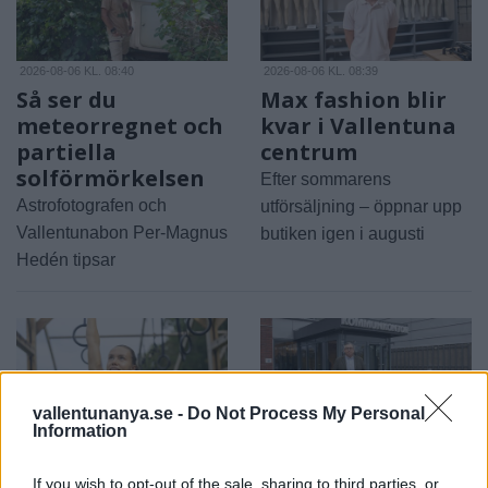
2026-08-06 KL. 08:40
2026-08-06 KL. 08:39
Så ser du
Max fashion blir
meteorregnet och
kvar i Vallentuna
partiella
centrum
solförmörkelsen
Efter sommarens
Astrofotografen och
utförsäljning – öppnar upp
Vallentunabon Per-Magnus
butiken igen i augusti
Hedén tipsar
vallentunanya.se -
Do Not Process My Personal
Information
2026-08-06 KL. 08:39
2026-08-06 KL. 08:37
Tänker inte på
Vallentuna ingen
If you wish to opt-out of the sale, sharing to third parties, or