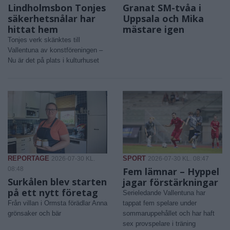
Lindholmsbon Tonjes
Granat SM-tvåa i
säkerhetsnålar har
Uppsala och Mika
hittat hem
mästare igen
Tonjes verk skänktes till
Vallentuna av konstföreningen –
Nu är det på plats i kulturhuset
REPORTAGE
SPORT
2026-07-30 KL.
2026-07-30 KL. 08:47
08:48
Fem lämnar – Hyppel
Surkålen blev starten
jagar förstärkningar
på ett nytt företag
Serieledande Vallentuna har
Från villan i Ormsta förädlar Anna
tappat fem spelare under
grönsaker och bär
sommaruppehållet och har haft
sex provspelare i träning