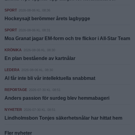
SPORT
2026-08-06 KL. 08:36
Hockeysajt berömmer årets lagbygge
SPORT
2026-08-06 KL. 08:31
Moa Granat jagar EM-form och tre flickor i All-Star Team
KRÖNIKA
2026-08-06 KL. 08:30
En plan bestående av kartnålar
LEDERA
2026-08-06 KL. 08:30
AI får inte bli vår intellektuella snabbmat
REPORTAGE
2026-07-30 KL. 08:51
Anders passion för surdeg blev hemmabageri
NYHETER
2026-07-30 KL. 08:51
Lindholmsbon Tonjes säkerhetsnålar har hittat hem
Fler nyheter