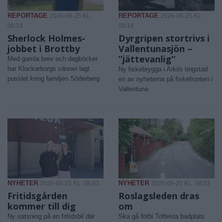
REPORTAGE
REPORTAGE
2026-06-25 KL.
2026-06-25 KL.
08:18
08:14
Sherlock Holmes-
Dyrgripen stortrivs i
jobbet i Brottby
Vallentunasjön –
”jättevanlig”
Med gamla brev och dagböcker
har Klockarborgs vänner lagt
Ny fiskebrygga i Arkils tingstad
pusslet kring familjen Söderberg
en av nyheterna på fiskefronten i
Vallentuna
NYHETER
NYHETER
2026-06-25 KL. 08:03
2026-06-25 KL. 08:03
Fritidsgården
Roslagsleden dras
kommer till dig
om
Ny satsning på en fritidsbil där
Ska gå förbi Toftesta badplats