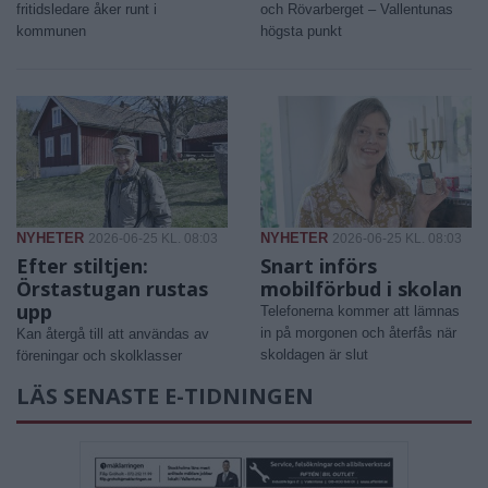
fritidsledare åker runt i
och Rövarberget – Vallentunas
kommunen
högsta punkt
NYHETER
NYHETER
2026-06-25 KL. 08:03
2026-06-25 KL. 08:03
Efter stiltjen:
Snart införs
Örstastugan rustas
mobilförbud i skolan
upp
Telefonerna kommer att lämnas
in på morgonen och återfås när
Kan återgå till att användas av
skoldagen är slut
föreningar och skolklasser
LÄS SENASTE E-TIDNINGEN