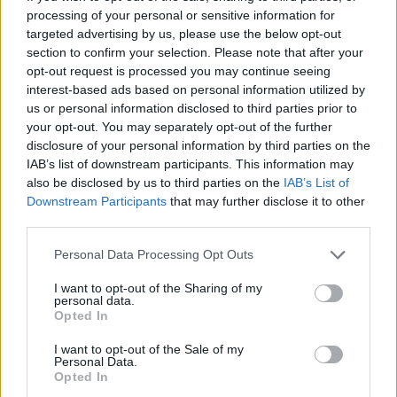
medaljer
toppkommun för
processing of your personal or sensitive information for
targeted advertising by us, please use the below opt-out
äldre
Efter succén på hemma-
section to confirm your selection. Please note that after your
Bottenplacering i ny
VM vill Linnea Stenson
opt-out request is processed you may continue seeing
kartläggning från
lägga förväntningarna åt
interest-based ads based on personal information utilized by
försäkringsbolag
sidan när världseliten
us or personal information disclosed to third parties prior to
your opt-out. You may separately opt-out of the further
samlas i irländska Limerick
disclosure of your personal information by third parties on the
IAB’s list of downstream participants. This information may
also be disclosed by us to third parties on the
IAB’s List of
Downstream Participants
that may further disclose it to other
third parties.
Personal Data Processing Opt Outs
I want to opt-out of the Sharing of my
REPORTAGE
SPORT
2026-08-06 KL.
2026-08-06 KL. 08:36
personal data.
08:37
Hockeysajt
Opted In
Emma Tryti öppnar
berömmer årets
upp ateljén för
lagbygge
I want to opt-out of the Sale of my
Personal Data.
keramikkurser
Experterna på KMHockey rankar
Opted In
Konstnären i Åsta satsar på
Vallentuna Hockey bland de fem