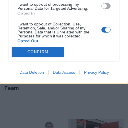
keramikkurs på hemmaplan
klubbar som värvat bäst inför
I want to opt-out of processing my
Personal Data for Targeted Advertising.
säsongen
Opted In
I want to opt-out of Collection, Use,
Retention, Sale, and/or Sharing of my
Personal Data that Is Unrelated with the
Purposes for which it was collected.
Opted Out
CONFIRM
SPORT
KRÖNIKA
2026-08-06 KL. 08:31
2026-08-06 KL. 08:30
Moa Granat jagar
En plan bestående av
Data Deletion
Data Access
Privacy Policy
EM-form och tre
kartnålar
flickor i All-Star
Team