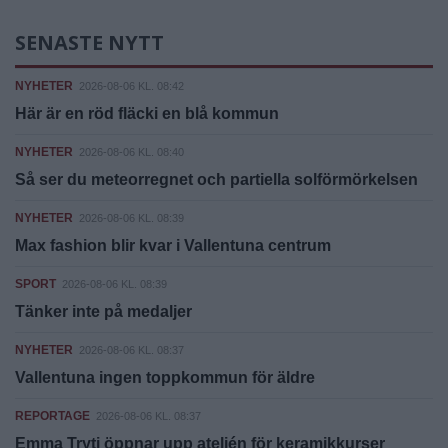
SENASTE NYTT
NYHETER
2026-08-06 KL. 08:42
Här är en röd fläcki en blå kommun
NYHETER
2026-08-06 KL. 08:40
Så ser du meteorregnet och partiella solförmörkelsen
NYHETER
2026-08-06 KL. 08:39
Max fashion blir kvar i Vallentuna centrum
SPORT
2026-08-06 KL. 08:39
Tänker inte på medaljer
NYHETER
2026-08-06 KL. 08:37
Vallentuna ingen toppkommun för äldre
REPORTAGE
2026-08-06 KL. 08:37
Emma Tryti öppnar upp ateljén för keramikkurser