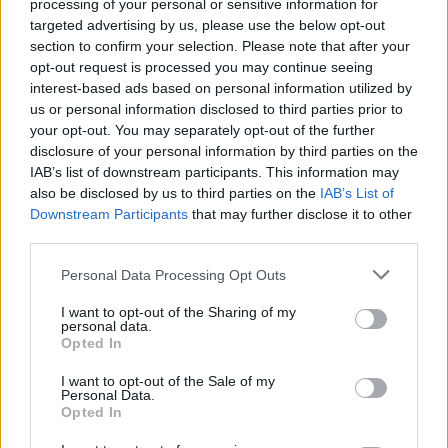
processing of your personal or sensitive information for
försäkringsbolag
sidan när världseliten
targeted advertising by us, please use the below opt-out
section to confirm your selection. Please note that after your
samlas i irländska Limerick
opt-out request is processed you may continue seeing
interest-based ads based on personal information utilized by
us or personal information disclosed to third parties prior to
your opt-out. You may separately opt-out of the further
disclosure of your personal information by third parties on the
IAB’s list of downstream participants. This information may
also be disclosed by us to third parties on the
IAB’s List of
Downstream Participants
that may further disclose it to other
REPORTAGE
SPORT
2026-08-06 KL.
2026-08-06 KL. 08:36
third parties.
08:37
Hockeysajt
Emma Tryti öppnar
berömmer årets
Personal Data Processing Opt Outs
upp ateljén för
lagbygge
I want to opt-out of the Sharing of my
keramikkurser
Experterna på KMHockey rankar
personal data.
Konstnären i Åsta satsar på
Vallentuna Hockey bland de fem
Opted In
keramikkurs på hemmaplan
klubbar som värvat bäst inför
säsongen
I want to opt-out of the Sale of my
Personal Data.
Opted In