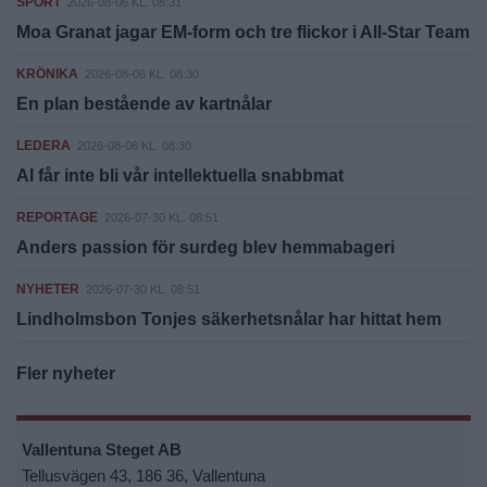
SPORT
2026-08-06 KL. 08:31
Moa Granat jagar EM-form och tre flickor i All-Star Team
KRÖNIKA
2026-08-06 KL. 08:30
En plan bestående av kartnålar
LEDERA
2026-08-06 KL. 08:30
AI får inte bli vår intellektuella snabbmat
REPORTAGE
2026-07-30 KL. 08:51
Anders passion för surdeg blev hemmabageri
NYHETER
2026-07-30 KL. 08:51
Lindholmsbon Tonjes säkerhetsnålar har hittat hem
Fler nyheter
Vallentuna Steget AB
Tellusvägen 43, 186 36, Vallentuna