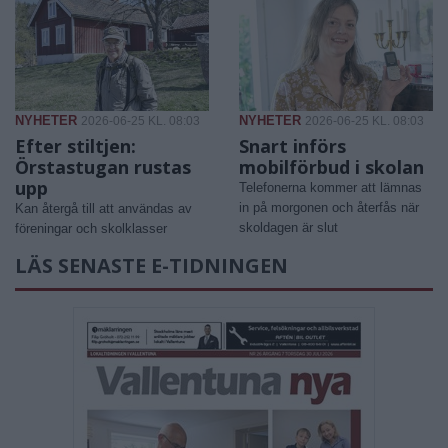
NYHETER
NYHETER
2026-06-25 KL. 08:03
2026-06-25 KL. 08:03
Efter stiltjen:
Snart införs
Örstastugan rustas
mobilförbud i skolan
upp
Telefonerna kommer att lämnas
in på morgonen och återfås när
Kan återgå till att användas av
skoldagen är slut
föreningar och skolklasser
LÄS SENASTE E-TIDNINGEN