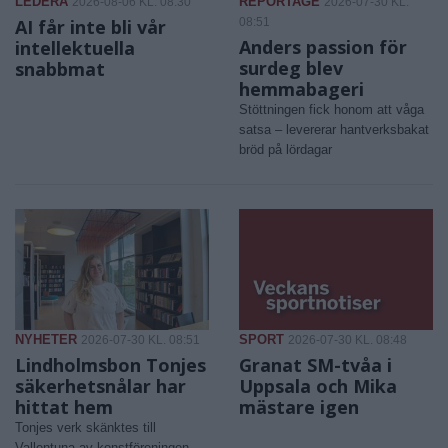
LEDERA
REPORTAGE
2026-08-06 KL. 08:30
2026-07-30 KL.
AI får inte bli vår
08:51
Anders passion för
intellektuella
surdeg blev
snabbmat
hemmabageri
Stöttningen fick honom att våga
satsa – levererar hantverksbakat
bröd på lördagar
NYHETER
SPORT
2026-07-30 KL. 08:51
2026-07-30 KL. 08:48
Lindholmsbon Tonjes
Granat SM-tvåa i
säkerhetsnålar har
Uppsala och Mika
hittat hem
mästare igen
Tonjes verk skänktes till
Vallentuna av konstföreningen –