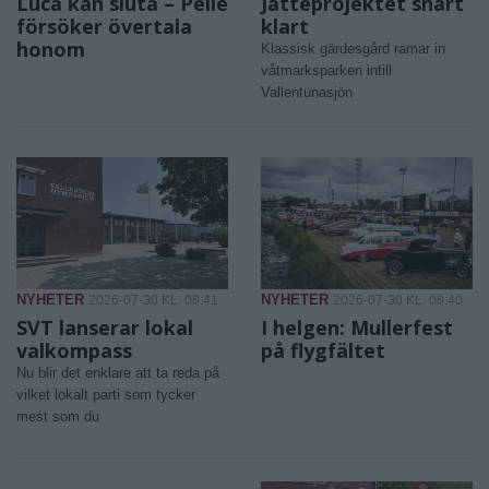
Luca kan sluta – Pelle
Jätteprojektet snart
försöker övertala
klart
honom
Klassisk gärdesgård ramar in
våtmarksparken intill
Vallentunasjön
NYHETER
NYHETER
2026-07-30 KL. 08:41
2026-07-30 KL. 08:40
SVT lanserar lokal
I helgen: Mullerfest
valkompass
på flygfältet
Nu blir det enklare att ta reda på
vilket lokalt parti som tycker
mest som du