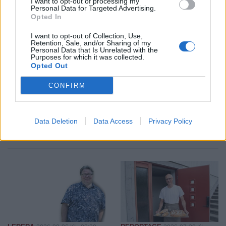
I want to opt-out of processing my
Personal Data for Targeted Advertising.
Opted In
I want to opt-out of Collection, Use,
Retention, Sale, and/or Sharing of my
Personal Data that Is Unrelated with the
Purposes for which it was collected.
SPORT
KRÖNIKA
2026-08-06 KL. 08:31
2026-08-06 KL. 08:30
Opted Out
Moa Granat jagar
En plan bestående av
EM-form och tre
kartnålar
CONFIRM
flickor i All-Star
Team
Data Deletion
Data Access
Privacy Policy