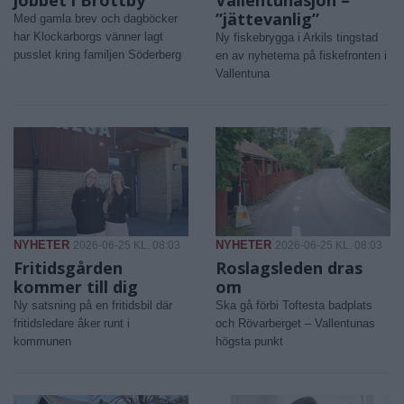
”jättevanlig”
Med gamla brev och dagböcker
har Klockarborgs vänner lagt
Ny fiskebrygga i Arkils tingstad
pusslet kring familjen Söderberg
en av nyheterna på fiskefronten i
Vallentuna
NYHETER
NYHETER
2026-06-25 KL. 08:03
2026-06-25 KL. 08:03
Fritidsgården
Roslagsleden dras
kommer till dig
om
Ny satsning på en fritidsbil där
Ska gå förbi Toftesta badplats
fritidsledare åker runt i
och Rövarberget – Vallentunas
kommunen
högsta punkt