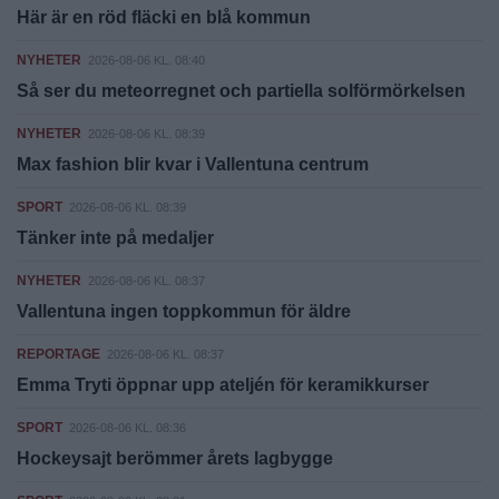
Här är en röd fläcki en blå kommun
NYHETER
2026-08-06 KL. 08:40
Så ser du meteorregnet och partiella solförmörkelsen
NYHETER
2026-08-06 KL. 08:39
Max fashion blir kvar i Vallentuna centrum
SPORT
2026-08-06 KL. 08:39
Tänker inte på medaljer
NYHETER
2026-08-06 KL. 08:37
Vallentuna ingen toppkommun för äldre
REPORTAGE
2026-08-06 KL. 08:37
Emma Tryti öppnar upp ateljén för keramikkurser
SPORT
2026-08-06 KL. 08:36
Hockeysajt berömmer årets lagbygge