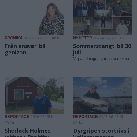
KRÖNIKA
NYHETER
2026-07-30 KL. 08:30
2026-06-26 KL. 09:30
Från ansvar till
Sommarstängt till 30
genizon
juli
Vi på tidningen går på semester
REPORTAGE
REPORTAGE
2026-06-25 KL.
2026-06-25 KL.
08:18
08:14
Sherlock Holmes-
Dyrgripen stortrivs i
jobbet i Brottby
Vallentunasjön –