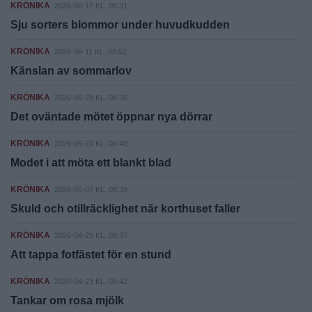
KRÖNIKA
2026-06-17 KL. 08:31
Sju sorters blommor under huvudkudden
KRÖNIKA
2026-06-11 KL. 08:52
Känslan av sommarlov
KRÖNIKA
2026-05-28 KL. 08:35
Det oväntade mötet öppnar nya dörrar
KRÖNIKA
2026-05-21 KL. 08:48
Modet i att möta ett blankt blad
KRÖNIKA
2026-05-07 KL. 08:39
Skuld och otillräcklighet när korthuset faller
KRÖNIKA
2026-04-29 KL. 08:37
Att tappa fotfästet för en stund
KRÖNIKA
2026-04-23 KL. 08:42
Tankar om rosa mjölk