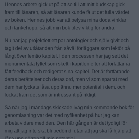
Hennes arbete gick ut på att se till att mitt budskap gick
fram till läsaren, så att läsaren kunde få ut det fulla värdet
av boken. Hennes jobb var att belysa mina döda vinklar
och tankehopp, så att min bok blev viktig för andra.
Nu har jag projektlett ett par antologier och själv givit och
tagit del av utlåtanden från såväl förläggare som lektör på
långt över femtio kapitel. I den processen har jag sett det
monumentala lyftet som skett i kapitlen efter att författarna
fått feedback och redigerat sina kapitel. Det är fortfarande
deras berättelser och deras ord, men vi som sparrat med
dem har lyckats låsa upp ännu mer potential i dem, och
lockat fram det som är intressant på riktigt.
Så när jag i måndags skickade iväg min kommande bok för
genomläsning var det med nyfikenhet på hur jag kan
arbeta vidare med den. Den här gången är det tydligt för
mig att jag inte ska bli bedömd, utan att jag ska få hjälp att
låsa upp dörren till min potential.