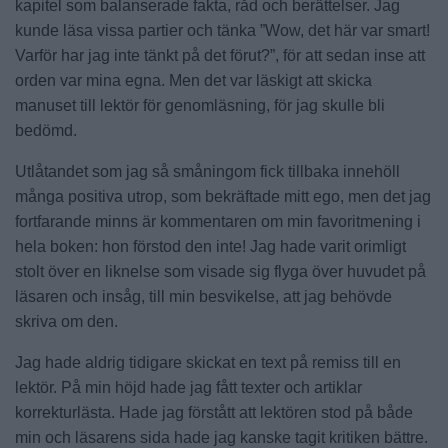
kapitel som balanserade fakta, råd och berättelser. Jag
kunde läsa vissa partier och tänka ”Wow, det här var smart!
Varför har jag inte tänkt på det förut?”, för att sedan inse att
orden var mina egna. Men det var läskigt att skicka
manuset till lektör för genomläsning, för jag skulle bli
bedömd.
Utlåtandet som jag så småningom fick tillbaka innehöll
många positiva utrop, som bekräftade mitt ego, men det jag
fortfarande minns är kommentaren om min favoritmening i
hela boken: hon förstod den inte! Jag hade varit orimligt
stolt över en liknelse som visade sig flyga över huvudet på
läsaren och insåg, till min besvikelse, att jag behövde
skriva om den.
Jag hade aldrig tidigare skickat en text på remiss till en
lektör. På min höjd hade jag fått texter och artiklar
korrekturlästa. Hade jag förstått att lektören stod på både
min och läsarens sida hade jag kanske tagit kritiken bättre.