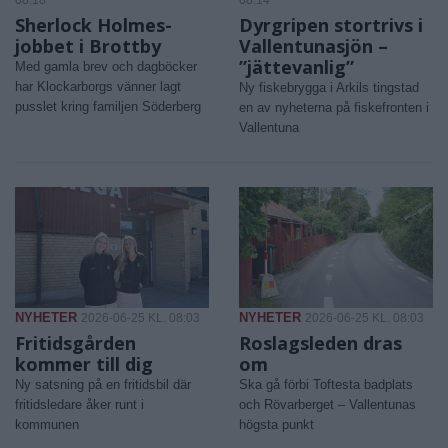
Sherlock Holmes-
Dyrgripen stortrivs i
jobbet i Brottby
Vallentunasjön –
”jättevanlig”
Med gamla brev och dagböcker
har Klockarborgs vänner lagt
Ny fiskebrygga i Arkils tingstad
pusslet kring familjen Söderberg
en av nyheterna på fiskefronten i
Vallentuna
NYHETER
NYHETER
2026-06-25 KL. 08:03
2026-06-25 KL. 08:03
Fritidsgården
Roslagsleden dras
kommer till dig
om
Ny satsning på en fritidsbil där
Ska gå förbi Toftesta badplats
fritidsledare åker runt i
och Rövarberget – Vallentunas
kommunen
högsta punkt