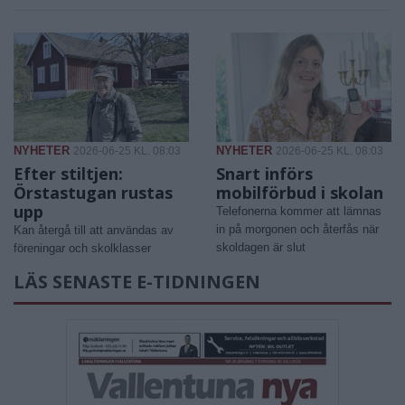
NYHETER
NYHETER
2026-06-25 KL. 08:03
2026-06-25 KL. 08:03
Efter stiltjen:
Snart införs
Örstastugan rustas
mobilförbud i skolan
upp
Telefonerna kommer att lämnas
in på morgonen och återfås när
Kan återgå till att användas av
skoldagen är slut
föreningar och skolklasser
LÄS SENASTE E-TIDNINGEN