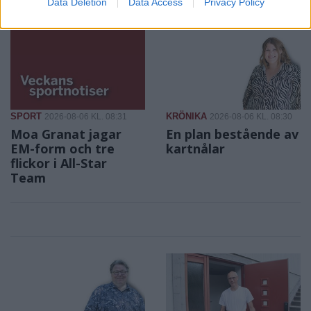
Data Deletion
Data Access
Privacy Policy
SPORT
KRÖNIKA
2026-08-06 KL. 08:31
2026-08-06 KL. 08:30
Moa Granat jagar
En plan bestående av
EM-form och tre
kartnålar
flickor i All-Star
Team