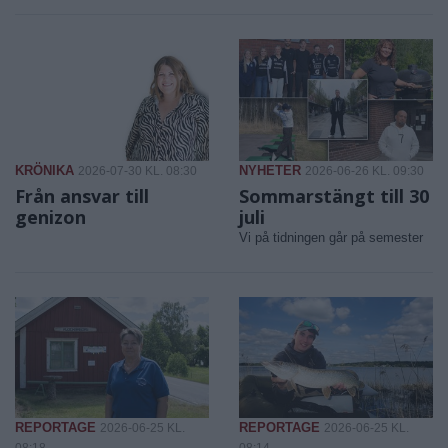
KRÖNIKA
NYHETER
2026-07-30 KL. 08:30
2026-06-26 KL. 09:30
Från ansvar till
Sommarstängt till 30
genizon
juli
Vi på tidningen går på semester
REPORTAGE
REPORTAGE
2026-06-25 KL.
2026-06-25 KL.
08:18
08:14