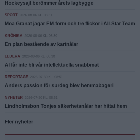
Hockeysajt berömmer årets lagbygge
SPORT
2026-08-06 KL. 08:31
Moa Granat jagar EM-form och tre flickor i All-Star Team
KRÖNIKA
2026-08-06 KL. 08:30
En plan bestående av kartnålar
LEDERA
2026-08-06 KL. 08:30
AI får inte bli vår intellektuella snabbmat
REPORTAGE
2026-07-30 KL. 08:51
Anders passion för surdeg blev hemmabageri
NYHETER
2026-07-30 KL. 08:51
Lindholmsbon Tonjes säkerhetsnålar har hittat hem
Fler nyheter