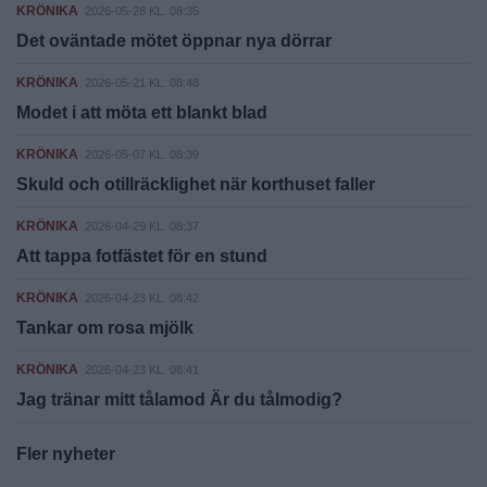
KRÖNIKA
2026-05-28 KL. 08:35
Det oväntade mötet öppnar nya dörrar
KRÖNIKA
2026-05-21 KL. 08:48
Modet i att möta ett blankt blad
KRÖNIKA
2026-05-07 KL. 08:39
Skuld och otillräcklighet när korthuset faller
KRÖNIKA
2026-04-29 KL. 08:37
Att tappa fotfästet för en stund
KRÖNIKA
2026-04-23 KL. 08:42
Tankar om rosa mjölk
KRÖNIKA
2026-04-23 KL. 08:41
Jag tränar mitt tålamod Är du tålmodig?
Fler nyheter