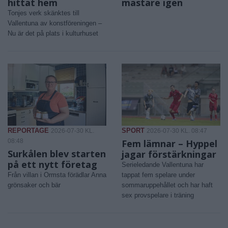
hittat hem
mästare igen
Tonjes verk skänktes till
Vallentuna av konstföreningen –
Nu är det på plats i kulturhuset
REPORTAGE
SPORT
2026-07-30 KL.
2026-07-30 KL. 08:47
08:48
Fem lämnar – Hyppel
Surkålen blev starten
jagar förstärkningar
på ett nytt företag
Serieledande Vallentuna har
Från villan i Ormsta förädlar Anna
tappat fem spelare under
grönsaker och bär
sommaruppehållet och har haft
sex provspelare i träning