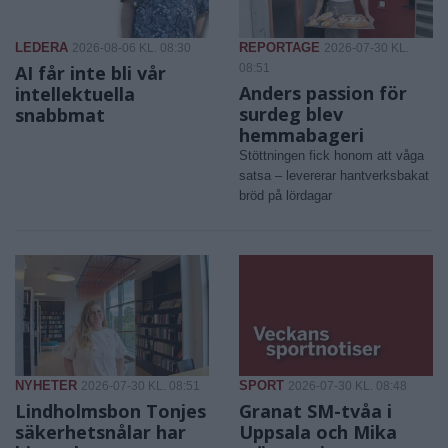
LEDERA
REPORTAGE
2026-08-06 KL. 08:30
2026-07-30 KL.
AI får inte bli vår
08:51
Anders passion för
intellektuella
surdeg blev
snabbmat
hemmabageri
Stöttningen fick honom att våga
satsa – levererar hantverksbakat
bröd på lördagar
NYHETER
SPORT
2026-07-30 KL. 08:51
2026-07-30 KL. 08:48
Lindholmsbon Tonjes
Granat SM-tvåa i
säkerhetsnålar har
Uppsala och Mika