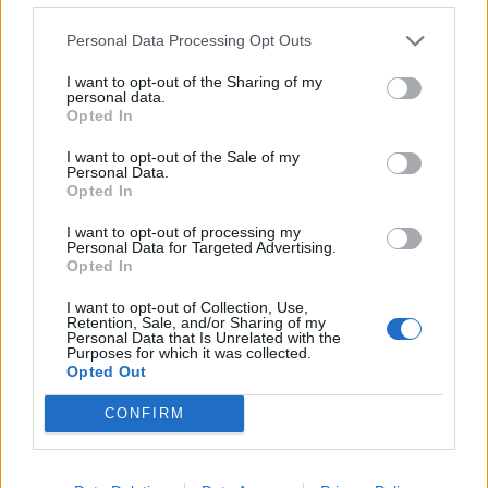
Bottenplacering i ny
VM vill Linnea Stenson
Personal Data Processing Opt Outs
kartläggning från
lägga förväntningarna åt
försäkringsbolag
sidan när världseliten
I want to opt-out of the Sharing of my
personal data.
samlas i irländska Limerick
Opted In
I want to opt-out of the Sale of my
Personal Data.
Opted In
I want to opt-out of processing my
Personal Data for Targeted Advertising.
Opted In
REPORTAGE
SPORT
2026-08-06 KL.
2026-08-06 KL. 08:36
I want to opt-out of Collection, Use,
Retention, Sale, and/or Sharing of my
08:37
Hockeysajt
Personal Data that Is Unrelated with the
Emma Tryti öppnar
berömmer årets
Purposes for which it was collected.
upp ateljén för
Opted Out
lagbygge
keramikkurser
Experterna på KMHockey rankar
CONFIRM
Konstnären i Åsta satsar på
Vallentuna Hockey bland de fem
keramikkurs på hemmaplan
klubbar som värvat bäst inför
säsongen