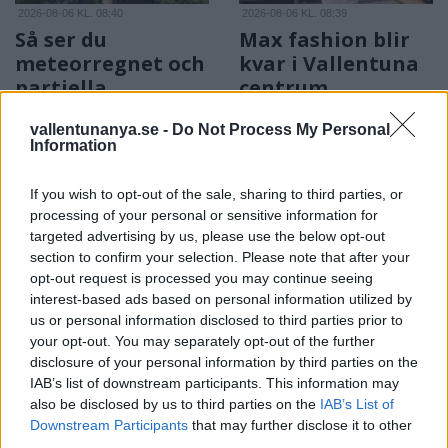
2026-08-06 KL. 08:40
2026-08-06 KL. 08:39
Så ser du
Max fashion blir
meteorregnet och
kvar i Vallentuna
partiella
centrum
solförmörkelsen
Efter sommarens
vallentunanya.se -
Do Not Process My Personal
Astrofotografen och
utförsäljning – öppnar upp
Information
Vallentunabon Per-Magnus
butiken igen i augusti
Hedén tipsar
If you wish to opt-out of the sale, sharing to third parties, or
processing of your personal or sensitive information for
targeted advertising by us, please use the below opt-out
section to confirm your selection. Please note that after your
opt-out request is processed you may continue seeing
interest-based ads based on personal information utilized by
us or personal information disclosed to third parties prior to
your opt-out. You may separately opt-out of the further
disclosure of your personal information by third parties on the
2026-08-06 KL. 08:39
2026-08-06 KL. 08:37
IAB’s list of downstream participants. This information may
Tänker inte på
Vallentuna ingen
also be disclosed by us to third parties on the
IAB’s List of
medaljer
toppkommun för
Downstream Participants
that may further disclose it to other
äldre
Efter succén på hemma-
third parties.