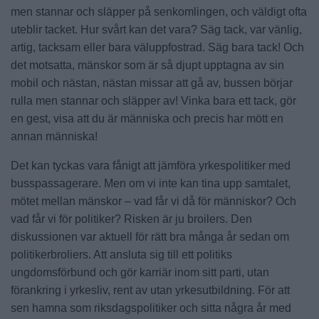
men stannar och släpper på senkomlingen, och väldigt ofta
uteblir tacket. Hur svårt kan det vara? Säg tack, var vänlig,
artig, tacksam eller bara väluppfostrad. Säg bara tack! Och
det motsatta, mänskor som är så djupt upptagna av sin
mobil och nästan, nästan missar att gå av, bussen börjar
rulla men stannar och släpper av! Vinka bara ett tack, gör
en gest, visa att du är människa och precis har mött en
annan människa!
Det kan tyckas vara fånigt att jämföra yrkespolitiker med
busspassagerare. Men om vi inte kan tina upp samtalet,
mötet mellan mänskor – vad får vi då för människor? Och
vad får vi för politiker? Risken är ju broilers. Den
diskussionen var aktuell för rätt bra många år sedan om
politikerbroliers. Att ansluta sig till ett politiks
ungdomsförbund och gör karriär inom sitt parti, utan
förankring i yrkesliv, rent av utan yrkesutbildning. För att
sen hamna som riksdagspolitiker och sitta några år med