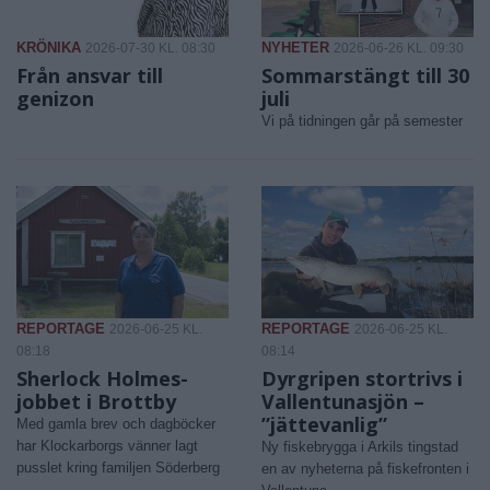
KRÖNIKA
NYHETER
2026-07-30 KL. 08:30
2026-06-26 KL. 09:30
Från ansvar till
Sommarstängt till 30
genizon
juli
Vi på tidningen går på semester
REPORTAGE
REPORTAGE
2026-06-25 KL.
2026-06-25 KL.
08:18
08:14
Sherlock Holmes-
Dyrgripen stortrivs i
jobbet i Brottby
Vallentunasjön –
”jättevanlig”
Med gamla brev och dagböcker
har Klockarborgs vänner lagt
Ny fiskebrygga i Arkils tingstad
pusslet kring familjen Söderberg
en av nyheterna på fiskefronten i