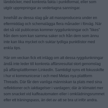
läroböcker, med konkreta fakta i punktformat, eller som
utgör upprepningar av vedertagna sanningar.
Innehåll av dessa slag går att massproducera under en
eftermiddag och schemalägga flera månader i förväg. När
det så väl publiceras kommer ryggdunkningar och ”likes”
från dem som kan samma saker och från dem som ännu
inte kan lika mycket och suktar tydliga punktlistor med
enkla tips.
Här om veckan fick ett inlägg om att dessa ryggdunkningar
ändå inte leder till konkreta affärsresultat stort genomslag
på affärsplattformen LinkedIn. Samtidigt syns ett fokusskifte
i hur vi kommunicerar i och med Metas nya plattform
Threads. Där får den vanliga människan ta plats med sina
reflektioner och iakttagelser i vardagen; där är klimatet mer
som snacket vid kaffeautomaten eller i omklädningsrummet
efter ett träningspass, än det av att se bra ut inför andra.