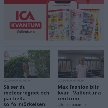
2026-08-06 KL. 08:40
2026-08-06 KL. 08:39
Så ser du
Max fashion blir
meteorregnet och
kvar i Vallentuna
partiella
centrum
solförmörkelsen
Efter sommarens