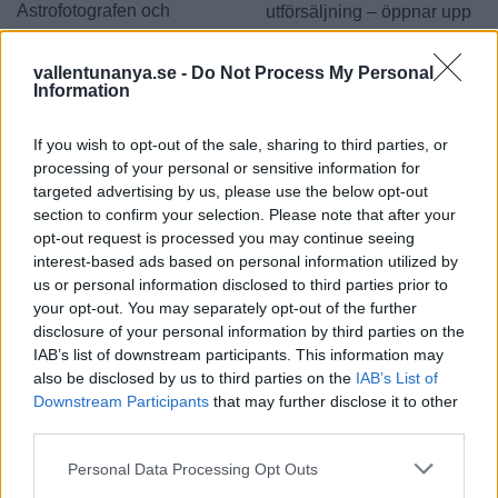
Astrofotografen och
utförsäljning – öppnar upp
Vallentunabon Per-Magnus
butiken igen i augusti
Hedén tipsar
vallentunanya.se -
Do Not Process My Personal
Information
If you wish to opt-out of the sale, sharing to third parties, or
processing of your personal or sensitive information for
targeted advertising by us, please use the below opt-out
section to confirm your selection. Please note that after your
opt-out request is processed you may continue seeing
interest-based ads based on personal information utilized by
2026-08-06 KL. 08:39
2026-08-06 KL. 08:37
us or personal information disclosed to third parties prior to
Tänker inte på
Vallentuna ingen
your opt-out. You may separately opt-out of the further
medaljer
toppkommun för
disclosure of your personal information by third parties on the
äldre
Efter succén på hemma-
IAB’s list of downstream participants. This information may
Bottenplacering i ny
VM vill Linnea Stenson
also be disclosed by us to third parties on the
IAB’s List of
Downstream Participants
that may further disclose it to other
kartläggning från
lägga förväntningarna åt
third parties.
försäkringsbolag
sidan när världseliten
samlas i irländska Limerick
Personal Data Processing Opt Outs