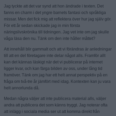
Jag tyckte att det var synd att hon ändrade i texten. Det
fanns en charm i det yngre barnets fantasi och språkliga
missar. Men det fick mig att reflektera över hur jag själv gör.
För ett år sedan skickade jag in min första
näringslivskrönika till tidningen. Jag vet inte om jag skulle
våga läsa den nu. Tänk om den inte håller måttet?
Att innehåll blir gammalt och att vi förändras är anledningar
till att en del företagare inte delar något alls. Framför allt
kan det kännas läskigt när det vi publicerar på internet
ligger kvar, och kan färga bilden av oss, under lång tid
framöver. Tänk om jag har ett helt annat perspektiv på en
fråga om två-tre år jämfört med idag. Kontexten kan ju vara
helt annorlunda då.
Medan några väljer att inte publicera material alls, väljer
andra att publicera det som känns tryggt. Jag noterar ofta
att inlägg i sociala media ser ut att komma direkt från