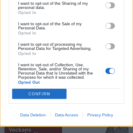
I want to opt-out of the Sharing of my
personal data.
Opted In
I want to opt-out of the Sale of my
Personal Data.
Opted In
I want to opt-out of processing my
REPORTAGE
SPORT
2026-08-06 KL.
2026-08-06 KL. 08:36
Personal Data for Targeted Advertising.
08:37
Hockeysajt
Opted In
Emma Tryti öppnar
berömmer årets
upp ateljén för
lagbygge
I want to opt-out of Collection, Use,
Retention, Sale, and/or Sharing of my
keramikkurser
Experterna på KMHockey rankar
Personal Data that Is Unrelated with the
Konstnären i Åsta satsar på
Vallentuna Hockey bland de fem
Purposes for which it was collected.
Opted Out
keramikkurs på hemmaplan
klubbar som värvat bäst inför
säsongen
CONFIRM
Data Deletion
Data Access
Privacy Policy