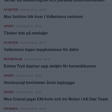
Så ser du meteorregnet och partiella solförmörkelsen
NYHETER
2026-08-06 KL. 08:39
Max fashion blir kvar i Vallentuna centrum
SPORT
2026-08-06 KL. 08:39
Tänker inte på medaljer
NYHETER
2026-08-06 KL. 08:37
Vallentuna ingen toppkommun för äldre
REPORTAGE
2026-08-06 KL. 08:37
Emma Tryti öppnar upp ateljén för keramikkurser
SPORT
2026-08-06 KL. 08:36
Hockeysajt berömmer årets lagbygge
SPORT
2026-08-06 KL. 08:31
Moa Granat jagar EM-form och tre flickor i All-Star Team
KRÖNIKA
2026-08-06 KL. 08:30