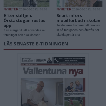
NYHETER
NYHETER
2026-06-25 KL. 08:03
2026-06-25 KL. 08:03
Efter stiltjen:
Snart införs
Örstastugan rustas
mobilförbud i skolan
upp
Telefonerna kommer att lämnas
in på morgonen och återfås när
Kan återgå till att användas av
skoldagen är slut
föreningar och skolklasser
LÄS SENASTE E-TIDNINGEN