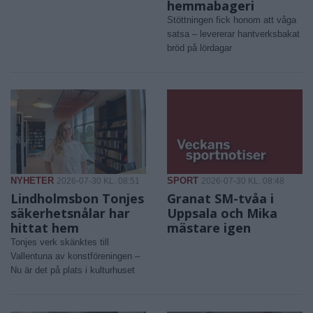
hemmabageri
Stöttningen fick honom att våga
satsa – levererar hantverksbakat
bröd på lördagar
NYHETER
SPORT
2026-07-30 KL. 08:51
2026-07-30 KL. 08:48
Lindholmsbon Tonjes
Granat SM-tvåa i
säkerhetsnålar har
Uppsala och Mika
hittat hem
mästare igen
Tonjes verk skänktes till
Vallentuna av konstföreningen –
Nu är det på plats i kulturhuset