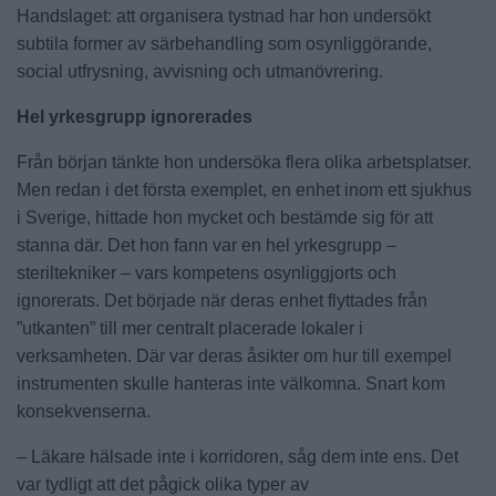
Handslaget: att organisera tystnad har hon undersökt
subtila former av särbehandling som osynliggörande,
social utfrysning, avvisning och utmanövrering.
Hel yrkesgrupp ignorerades
Från början tänkte hon undersöka flera olika arbetsplatser.
Men redan i det första exemplet, en enhet inom ett sjukhus
i Sverige, hittade hon mycket och bestämde sig för att
stanna där. Det hon fann var en hel yrkesgrupp –
steriltekniker – vars kompetens osynliggjorts och
ignorerats. Det började när deras enhet flyttades från
”utkanten” till mer centralt placerade lokaler i
verksamheten. Där var deras åsikter om hur till exempel
instrumenten skulle hanteras inte välkomna. Snart kom
konsekvenserna.
– Läkare hälsade inte i korridoren, såg dem inte ens. Det
var tydligt att det pågick olika typer av