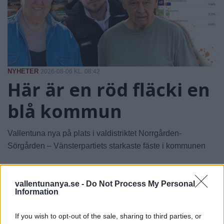
NYHETER
2026-08-06 KL. 08:42
Här är en röd fläcki en
blå kommun
Vallentuna nya på plats i valdistriktet Norrgården-
Sörgården – Vänsterpartiets starkaste fäste i kommunen
vallentunanya.se -
Do Not Process My Personal
Information
If you wish to opt-out of the sale, sharing to third parties, or