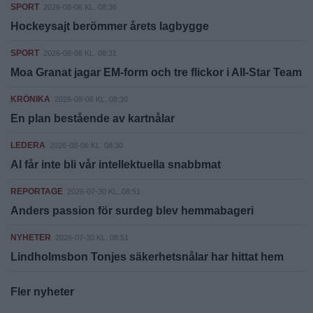
SPORT
2026-08-06 KL. 08:36
Hockeysajt berömmer årets lagbygge
SPORT
2026-08-06 KL. 08:31
Moa Granat jagar EM-form och tre flickor i All-Star Team
KRÖNIKA
2026-08-06 KL. 08:30
En plan bestående av kartnålar
LEDERA
2026-08-06 KL. 08:30
AI får inte bli vår intellektuella snabbmat
REPORTAGE
2026-07-30 KL. 08:51
Anders passion för surdeg blev hemmabageri
NYHETER
2026-07-30 KL. 08:51
Lindholmsbon Tonjes säkerhetsnålar har hittat hem
Fler nyheter