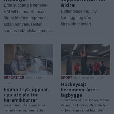
äldre
Efter succén på hemma-
Bottenplacering i ny
VM vill Linnea Stenson
kartläggning från
lägga förväntningarna åt
försäkringsbolag
sidan när världseliten
samlas i irländska Limerick
REPORTAGE
SPORT
2026-08-06 KL.
2026-08-06 KL. 08:36
08:37
Hockeysajt
Emma Tryti öppnar
berömmer årets
upp ateljén för
lagbygge
keramikkurser
Experterna på KMHockey rankar
Konstnären i Åsta satsar på
Vallentuna Hockey bland de fem
keramikkurs på hemmaplan
klubbar som värvat bäst inför