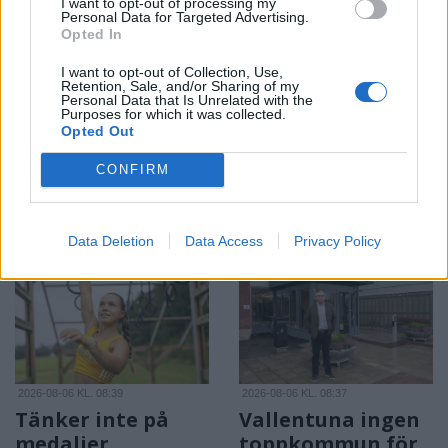
I want to opt-out of processing my
Personal Data for Targeted Advertising.
Opted In
2026-08-06 KL. 08:40
2026-08-06 KL. 08:39
Så ser du
Max fashion blir
I want to opt-out of Collection, Use,
Retention, Sale, and/or Sharing of my
meteorregnet och
kvar i Vallentuna
Personal Data that Is Unrelated with the
partiella
centrum
Purposes for which it was collected.
Opted Out
solförmörkelsen
Efter sommarens
Astrofotografen och
utförsäljning – öppnar upp
CONFIRM
Vallentunabon Per-Magnus
butiken igen i augusti
Hedén tipsar
Data Deletion
Data Access
Privacy Policy
2026-08-06 KL. 08:39
2026-08-06 KL. 08:37
Tänker inte på
Vallentuna ingen
medaljer
toppkommun för