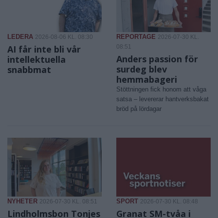
LEDERA
REPORTAGE
2026-08-06 KL. 08:30
2026-07-30 KL.
AI får inte bli vår
08:51
Anders passion för
intellektuella
surdeg blev
snabbmat
hemmabageri
Stöttningen fick honom att våga
satsa – levererar hantverksbakat
bröd på lördagar
NYHETER
SPORT
2026-07-30 KL. 08:51
2026-07-30 KL. 08:48
Lindholmsbon Tonjes
Granat SM-tvåa i