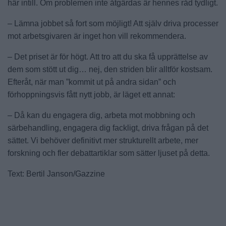
här intill. Om problemen inte åtgärdas är hennes råd tydligt.
– Lämna jobbet så fort som möjligt! Att själv driva processer
mot arbetsgivaren är inget hon vill rekommendera.
– Det priset är för högt. Att tro att du ska få upprättelse av
dem som stött ut dig… nej, den striden blir alltför kostsam.
Efteråt, när man ”kommit ut på andra sidan” och
förhoppningsvis fått nytt jobb, är läget ett annat:
– Då kan du engagera dig, arbeta mot mobbning och
särbehandling, engagera dig fackligt, driva frågan på det
sättet. Vi behöver definitivt mer strukturellt arbete, mer
forskning och fler debattartiklar som sätter ljuset på detta.
Text: Bertil Janson/Gazzine