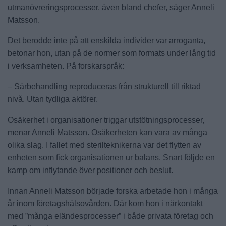
utmanövreringsprocesser, även bland chefer, säger Anneli
Matsson.
Det berodde inte på att enskilda individer var arroganta,
betonar hon, utan på de normer som formats under lång tid
i verksamheten. På forskarspråk:
– Särbehandling reproduceras från strukturell till riktad
nivå. Utan tydliga aktörer.
Osäkerhet i organisationer triggar utstötningsprocesser,
menar Anneli Matsson. Osäkerheten kan vara av många
olika slag. I fallet med sterilteknikerna var det flytten av
enheten som fick organisationen ur balans. Snart följde en
kamp om inflytande över positioner och beslut.
Innan Anneli Matsson började forska arbetade hon i många
år inom företagshälsovården. Där kom hon i närkontakt
med ”många eländesprocesser” i både privata företag och