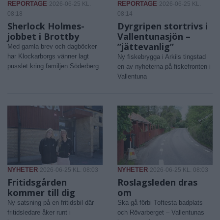
REPORTAGE
REPORTAGE
2026-06-25 KL.
2026-06-25 KL.
08:18
08:14
Sherlock Holmes-
Dyrgripen stortrivs i
jobbet i Brottby
Vallentunasjön –
”jättevanlig”
Med gamla brev och dagböcker
har Klockarborgs vänner lagt
Ny fiskebrygga i Arkils tingstad
pusslet kring familjen Söderberg
en av nyheterna på fiskefronten i
Vallentuna
NYHETER
NYHETER
2026-06-25 KL. 08:03
2026-06-25 KL. 08:03
Fritidsgården
Roslagsleden dras
kommer till dig
om
Ny satsning på en fritidsbil där
Ska gå förbi Toftesta badplats
fritidsledare åker runt i
och Rövarberget – Vallentunas