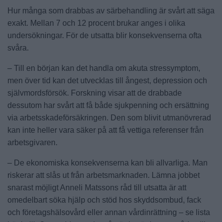
Hur många som drabbas av särbehandling är svårt att säga
exakt. Mellan 7 och 12 procent brukar anges i olika
undersökningar. För de utsatta blir konsekvenserna ofta
svåra.
– Till en början kan det handla om akuta stressymptom,
men över tid kan det utvecklas till ångest, depression och
självmordsförsök. Forskning visar att de drabbade
dessutom har svårt att få både sjukpenning och ersättning
via arbetsskadeförsäkringen. Den som blivit utmanövrerad
kan inte heller vara säker på att få vettiga referenser från
arbetsgivaren.
– De ekonomiska konsekvenserna kan bli allvarliga. Man
riskerar att slås ut från arbetsmarknaden. Lämna jobbet
snarast möjligt Anneli Matssons råd till utsatta är att
omedelbart söka hjälp och stöd hos skyddsombud, fack
och företagshälsovård eller annan vårdinrättning – se lista