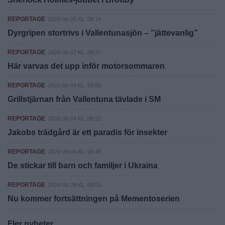
REPORTAGE
2026-06-25 KL. 08:14
Dyrgripen stortrivs i Vallentunasjön – ”jättevanlig”
REPORTAGE
2026-06-17 KL. 08:37
Här varvas det upp inför motorsommaren
REPORTAGE
2026-06-04 KL. 09:05
Grillstjärnan från Vallentuna tävlade i SM
REPORTAGE
2026-06-04 KL. 08:52
Jakobs trädgård är ett paradis för insekter
REPORTAGE
2026-06-04 KL. 08:48
De stickar till barn och familjer i Ukraina
REPORTAGE
2026-05-28 KL. 08:53
Nu kommer fortsättningen på Mementoserien
Fler nyheter