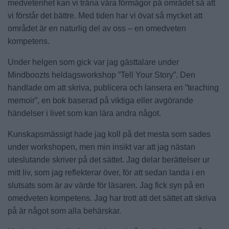
medvetenhet kan vi träna våra förmågor på området så att
vi förstår det bättre. Med tiden har vi övat så mycket att
området är en naturlig del av oss – en omedveten
kompetens.
Under helgen som gick var jag gästtalare under
Mindboozts heldagsworkshop ”Tell Your Story”. Den
handlade om att skriva, publicera och lansera en ”teaching
memoir”, en bok baserad på viktiga eller avgörande
händelser i livet som kan lära andra något.
Kunskapsmässigt hade jag koll på det mesta som sades
under workshopen, men min insikt var att jag nästan
uteslutande skriver på det sättet. Jag delar berättelser ur
mitt liv, som jag reflekterar över, för att sedan landa i en
slutsats som är av värde för läsaren. Jag fick syn på en
omedveten kompetens. Jag har trott att det sättet att skriva
på är något som alla behärskar.