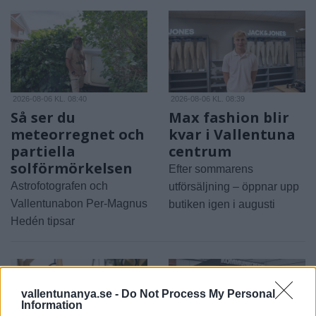
2026-08-06 KL. 08:40
2026-08-06 KL. 08:39
Så ser du
Max fashion blir
meteorregnet och
kvar i Vallentuna
partiella
centrum
solförmörkelsen
Efter sommarens
Astrofotografen och
utförsäljning – öppnar upp
Vallentunabon Per-Magnus
butiken igen i augusti
Hedén tipsar
vallentunanya.se -
Do Not Process My Personal
Information