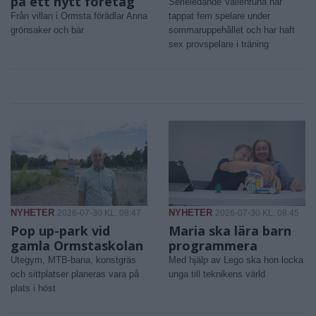
på ett nytt företag
Serieledande Vallentuna har
Från villan i Ormsta förädlar Anna
tappat fem spelare under
grönsaker och bär
sommaruppehållet och har haft
sex provspelare i träning
NYHETER
NYHETER
2026-07-30 KL. 08:47
2026-07-30 KL. 08:45
Pop up-park vid
Maria ska lära barn
gamla Ormstaskolan
programmera
Utegym, MTB-bana, konstgräs
Med hjälp av Lego ska hon locka
och sittplatser planeras vara på
unga till teknikens värld
plats i höst