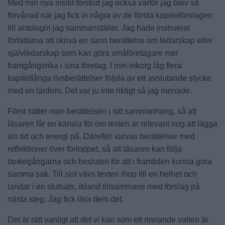
Med min nya insikt förstod jag också varför jag blev så
förvånad när jag fick in några av de första kapitelförslagen
till antologin jag sammanställer. Jag hade instruerat
författarna att skriva en sann berättelse om ledarskap eller
självledarskap som kan göra småföretagare mer
framgångsrika i sina företag. I min inkorg låg flera
kapitellånga livsberättelser följda av ett avslutande stycke
med en lärdom. Det var ju inte riktigt så jag menade.
Först sätter man berättelsen i sitt sammanhang, så att
läsaren får en känsla för om texten är relevant nog att lägga
sin tid och energi på. Därefter varvas berättelser med
reflektioner över förloppet, så att läsaren kan följa
tankegångarna och besluten för att i framtiden kunna göra
samma sak. Till sist vävs texten ihop till en helhet och
landar i en slutsats, ibland tillsammans med förslag på
nästa steg. Jag fick lära dem det.
Det är rätt vanligt att det vi kan som ett rinnande vatten är