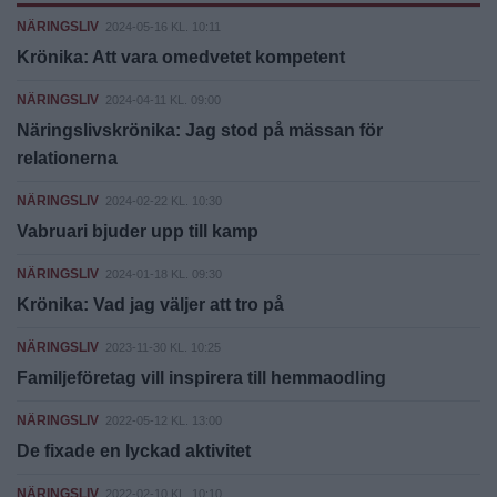
NÄRINGSLIV
2024-05-16 KL. 10:11
Krönika: Att vara omedvetet kompetent
NÄRINGSLIV
2024-04-11 KL. 09:00
Näringslivskrönika: Jag stod på mässan för
relationerna
NÄRINGSLIV
2024-02-22 KL. 10:30
Vabruari bjuder upp till kamp
NÄRINGSLIV
2024-01-18 KL. 09:30
Krönika: Vad jag väljer att tro på
NÄRINGSLIV
2023-11-30 KL. 10:25
Familjeföretag vill inspirera till hemmaodling
NÄRINGSLIV
2022-05-12 KL. 13:00
De fixade en lyckad aktivitet
NÄRINGSLIV
2022-02-10 KL. 10:10