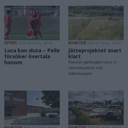
SPORT
NYHETER
2026-07-30 KL. 08:45
2026-07-30 KL. 08:45
Luca kan sluta – Pelle
Jätteprojektet snart
försöker övertala
klart
honom
Klassisk gärdesgård ramar in
våtmarksparken intill
Vallentunasjön
NYHETER
NYHETER