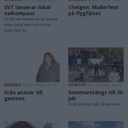
2026-07-30 KL. 08:41
2026-07-30 KL. 08:40
SVT lanserar lokal
I helgen: Mullerfest
valkompass
på flygfältet
Nu blir det enklare att ta reda på
vilket lokalt parti som tycker
mest som du
KRÖNIKA
NYHETER
2026-07-30 KL. 08:30
2026-06-26 KL. 09:30
Från ansvar till
Sommarstängt till 30
genizon
juli
Vi på tidningen går på semester