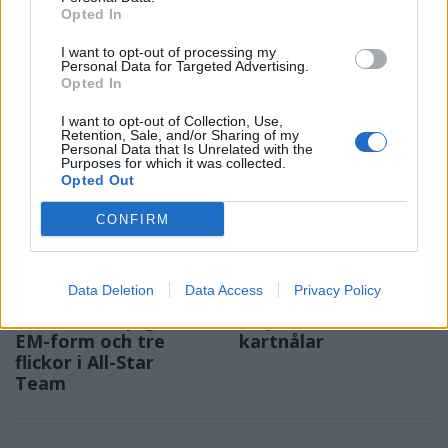
Emma Tryti öppnar
berömmer årets
Opted In
upp ateljén för
lagbygge
keramikkurser
Experterna på KMHockey rankar
I want to opt-out of processing my
Konstnären i Åsta satsar på
Vallentuna Hockey bland de fem
Personal Data for Targeted Advertising.
Opted In
keramikkurs på hemmaplan
klubbar som värvat bäst inför
säsongen
I want to opt-out of Collection, Use,
Retention, Sale, and/or Sharing of my
Personal Data that Is Unrelated with the
Purposes for which it was collected.
Opted Out
CONFIRM
Data Deletion
Data Access
Privacy Policy
SPORT
KRÖNIKA
2026-08-06 KL. 08:31
2026-08-06 KL. 08:30
Moa Granat jagar
En plan bestående av
EM-form och tre
kartnålar
flickor i All-Star
Team