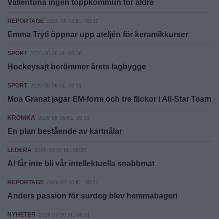
Vallentuna ingen toppkommun för äldre
REPORTAGE
2026-08-06 KL. 08:37
Emma Tryti öppnar upp ateljén för keramikkurser
SPORT
2026-08-06 KL. 08:36
Hockeysajt berömmer årets lagbygge
SPORT
2026-08-06 KL. 08:31
Moa Granat jagar EM-form och tre flickor i All-Star Team
KRÖNIKA
2026-08-06 KL. 08:30
En plan bestående av kartnålar
LEDERA
2026-08-06 KL. 08:30
AI får inte bli vår intellektuella snabbmat
REPORTAGE
2026-07-30 KL. 08:51
Anders passion för surdeg blev hemmabageri
NYHETER
2026-07-30 KL. 08:51