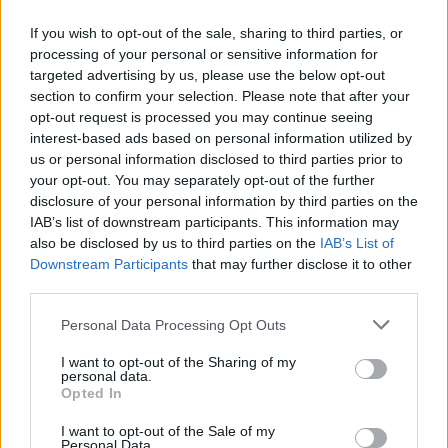
If you wish to opt-out of the sale, sharing to third parties, or
2026-08-06 KL. 08:39
2026-08-06 KL. 08:37
processing of your personal or sensitive information for
Tänker inte på
Vallentuna ingen
targeted advertising by us, please use the below opt-out
medaljer
toppkommun för
section to confirm your selection. Please note that after your
äldre
opt-out request is processed you may continue seeing
Efter succén på hemma-
interest-based ads based on personal information utilized by
Bottenplacering i ny
VM vill Linnea Stenson
us or personal information disclosed to third parties prior to
kartläggning från
lägga förväntningarna åt
your opt-out. You may separately opt-out of the further
försäkringsbolag
sidan när världseliten
disclosure of your personal information by third parties on the
samlas i irländska Limerick
IAB’s list of downstream participants. This information may
also be disclosed by us to third parties on the
IAB’s List of
Downstream Participants
that may further disclose it to other
third parties.
Personal Data Processing Opt Outs
I want to opt-out of the Sharing of my
personal data.
Opted In
REPORTAGE
SPORT
2026-08-06 KL.
2026-08-06 KL. 08:36
08:37
Hockeysajt
I want to opt-out of the Sale of my
Personal Data.