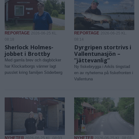
REPORTAGE
REPORTAGE
2026-06-25 KL.
2026-06-25 KL.
08:18
08:14
Sherlock Holmes-
Dyrgripen stortrivs i
jobbet i Brottby
Vallentunasjön –
”jättevanlig”
Med gamla brev och dagböcker
har Klockarborgs vänner lagt
Ny fiskebrygga i Arkils tingstad
pusslet kring familjen Söderberg
en av nyheterna på fiskefronten i
Vallentuna
NYHETER
NYHETER
2026-06-25 KL. 08:03
2026-06-25 KL. 08:03