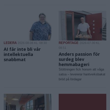
LEDERA
REPORTAGE
2026-08-06 KL. 08:30
2026-07-30 KL.
AI får inte bli vår
08:51
Anders passion för
intellektuella
surdeg blev
snabbmat
hemmabageri
Stöttningen fick honom att våga
satsa – levererar hantverksbakat
bröd på lördagar