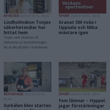
NYHETER
SPORT
2026-07-30 KL. 08:51
2026-07-30 KL. 08:48
Lindholmsbon Tonjes
Granat SM-tvåa i
säkerhetsnålar har
Uppsala och Mika
hittat hem
mästare igen
Tonjes verk skänktes till
Vallentuna av konstföreningen –
Nu är det på plats i kulturhuset
REPORTAGE
SPORT
2026-07-30 KL.
2026-07-30 KL. 08:47
08:48
Fem lämnar – Hyppel
Surkålen blev starten
jagar förstärkningar