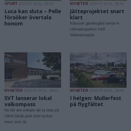
SPORT
NYHETER
2026-07-30 KL. 08:45
2026-07-30 KL. 08:45
Luca kan sluta – Pelle
Jätteprojektet snart
försöker övertala
klart
honom
Klassisk gärdesgård ramar in
våtmarksparken intill
Vallentunasjön
NYHETER
NYHETER
2026-07-30 KL. 08:41
2026-07-30 KL. 08:40
SVT lanserar lokal
I helgen: Mullerfest
valkompass
på flygfältet
Nu blir det enklare att ta reda på
vilket lokalt parti som tycker
mest som du