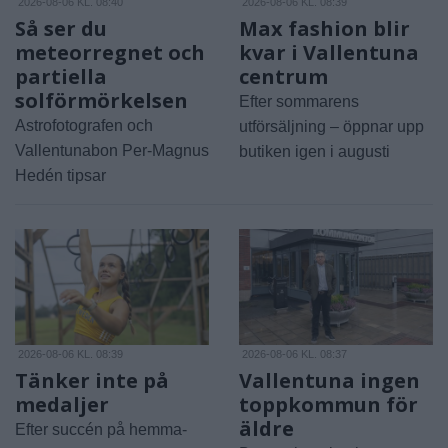
2026-08-06 KL. 08:40
2026-08-06 KL. 08:39
Så ser du
Max fashion blir
meteorregnet och
kvar i Vallentuna
partiella
centrum
solförmörkelsen
Efter sommarens
Astrofotografen och
utförsäljning – öppnar upp
Vallentunabon Per-Magnus
butiken igen i augusti
Hedén tipsar
2026-08-06 KL. 08:39
2026-08-06 KL. 08:37
Tänker inte på
Vallentuna ingen
medaljer
toppkommun för
äldre
Efter succén på hemma-