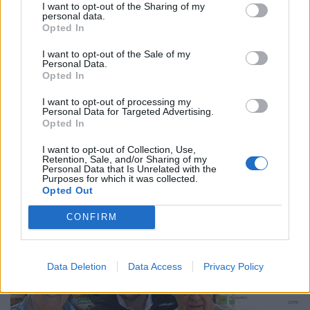
I want to opt-out of the Sharing of my
Affärsidén: Överraska någon med stil
personal data.
Opted In
NÄRINGSLIV
2021-03-11 KL. 16:04
I want to opt-out of the Sale of my
Nu öppnar en arbetsförmedling på hemmaplan igen
Personal Data.
Opted In
Fler nyheter
I want to opt-out of processing my
Personal Data for Targeted Advertising.
Opted In
PÅ STARTSIDAN JUST NU
I want to opt-out of Collection, Use,
Retention, Sale, and/or Sharing of my
Personal Data that Is Unrelated with the
Purposes for which it was collected.
Opted Out
CONFIRM
Data Deletion
Data Access
Privacy Policy