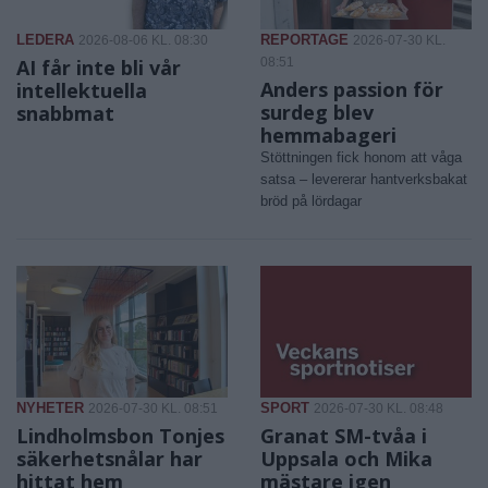
LEDERA
REPORTAGE
2026-08-06 KL. 08:30
2026-07-30 KL.
AI får inte bli vår
08:51
Anders passion för
intellektuella
surdeg blev
snabbmat
hemmabageri
Stöttningen fick honom att våga
satsa – levererar hantverksbakat
bröd på lördagar
NYHETER
SPORT
2026-07-30 KL. 08:51
2026-07-30 KL. 08:48
Lindholmsbon Tonjes
Granat SM-tvåa i
säkerhetsnålar har
Uppsala och Mika
hittat hem
mästare igen