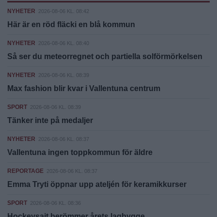
NYHETER
2026-08-06 KL. 08:42
Här är en röd fläcki en blå kommun
NYHETER
2026-08-06 KL. 08:40
Så ser du meteorregnet och partiella solförmörkelsen
NYHETER
2026-08-06 KL. 08:39
Max fashion blir kvar i Vallentuna centrum
SPORT
2026-08-06 KL. 08:39
Tänker inte på medaljer
NYHETER
2026-08-06 KL. 08:37
Vallentuna ingen toppkommun för äldre
REPORTAGE
2026-08-06 KL. 08:37
Emma Tryti öppnar upp ateljén för keramikkurser
SPORT
2026-08-06 KL. 08:36
Hockeysajt berömmer årets lagbygge