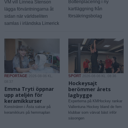
Bottenplacering i ny
VM vill Linnea Stenson
kartläggning från
lägga förväntningarna åt
försäkringsbolag
sidan när världseliten
samlas i irländska Limerick
REPORTAGE
SPORT
2026-08-06 KL.
2026-08-06 KL. 08:36
08:37
Hockeysajt
Emma Tryti öppnar
berömmer årets
upp ateljén för
lagbygge
keramikkurser
Experterna på KMHockey rankar
Konstnären i Åsta satsar på
Vallentuna Hockey bland de fem
keramikkurs på hemmaplan
klubbar som värvat bäst inför
säsongen