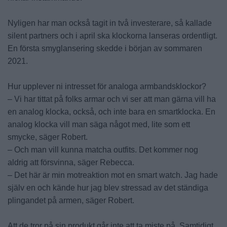
Nyligen har man också tagit in två investerare, så kallade
silent partners och i april ska klockorna lanseras ordentligt.
En första smyglansering skedde i början av sommaren
2021.
Hur upplever ni intresset för analoga armbandsklockor?
– Vi har tittat på folks armar och vi ser att man gärna vill ha
en analog klocka, också, och inte bara en smartklocka. En
analog klocka vill man säga något med, lite som ett
smycke, säger Robert.
– Och man vill kunna matcha outfits. Det kommer nog
aldrig att försvinna, säger Rebecca.
– Det här är min motreaktion mot en smart watch. Jag hade
själv en och kände hur jag blev stressad av det ständiga
plingandet på armen, säger Robert.
Att de tror på sin produkt går inte att ta miste på. Samtidigt