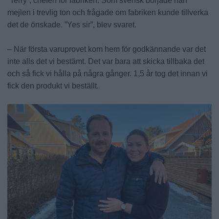
”Terry”, chefen för fabriken. Som svensk började han
mejlen i trevlig ton och frågade om fabriken kunde tillverka
det de önskade. ”Yes sir”, blev svaret.
– När första varuprovet kom hem för godkännande var det
inte alls det vi bestämt. Det var bara att skicka tillbaka det
och så fick vi hålla på några gånger. 1,5 år tog det innan vi
fick den produkt vi beställt.