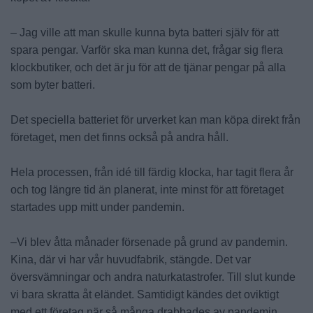
– Jag ville att man skulle kunna byta batteri själv för att
spara pengar. Varför ska man kunna det, frågar sig flera
klockbutiker, och det är ju för att de tjänar pengar på alla
som byter batteri.
Det speciella batteriet för urverket kan man köpa direkt från
företaget, men det finns också på andra håll.
Hela processen, från idé till färdig klocka, har tagit flera år
och tog längre tid än planerat, inte minst för att företaget
startades upp mitt under pandemin.
–Vi blev åtta månader försenade på grund av pandemin.
Kina, där vi har vår huvudfabrik, stängde. Det var
översvämningar och andra naturkatastrofer. Till slut kunde
vi bara skratta åt eländet. Samtidigt kändes det oviktigt
med ett företag när så många drabbades av pandemin