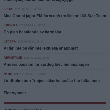
SPORT
2026-08-06 KL. 08:31
Moa Granat jagar EM-form och tre flickor i All-Star Team
KRÖNIKA
2026-08-06 KL. 08:30
En plan bestående av kartnålar
LEDERA
2026-08-06 KL. 08:30
AI får inte bli vår intellektuella snabbmat
REPORTAGE
2026-07-30 KL. 08:51
Anders passion för surdeg blev hemmabageri
NYHETER
2026-07-30 KL. 08:51
Lindholmsbon Tonjes säkerhetsnålar har hittat hem
Fler nyheter