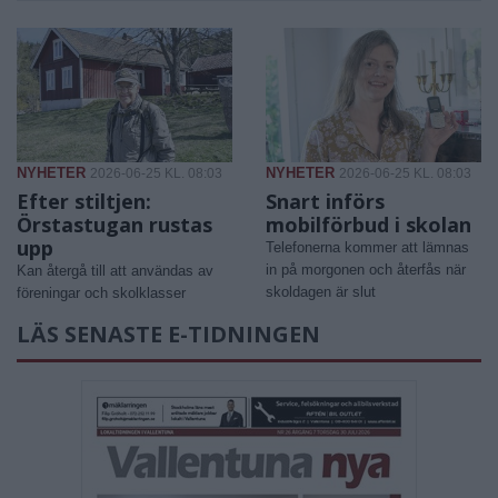
NYHETER
NYHETER
2026-06-25 KL. 08:03
2026-06-25 KL. 08:03
Efter stiltjen:
Snart införs
Örstastugan rustas
mobilförbud i skolan
upp
Telefonerna kommer att lämnas
in på morgonen och återfås när
Kan återgå till att användas av
skoldagen är slut
föreningar och skolklasser
LÄS SENASTE E-TIDNINGEN