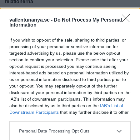
relationerna
NÄRINGSLIV
2024-02-22 KL. 10:30
vallentunanya.se -
Do Not Process My Personal
Vabruari bjuder upp till kamp
Information
NÄRINGSLIV
2024-01-18 KL. 09:30
If you wish to opt-out of the sale, sharing to third parties, or
Krönika: Vad jag väljer att tro på
processing of your personal or sensitive information for
targeted advertising by us, please use the below opt-out
NÄRINGSLIV
2023-11-30 KL. 10:25
section to confirm your selection. Please note that after your
Familjeföretag vill inspirera till hemmaodling
opt-out request is processed you may continue seeing
interest-based ads based on personal information utilized by
NÄRINGSLIV
2022-05-12 KL. 13:00
us or personal information disclosed to third parties prior to
De fixade en lyckad aktivitet
your opt-out. You may separately opt-out of the further
disclosure of your personal information by third parties on the
NÄRINGSLIV
2022-02-10 KL. 10:10
IAB’s list of downstream participants. This information may
Lärarparet startade eget klockföretag
also be disclosed by us to third parties on the
IAB’s List of
Downstream Participants
that may further disclose it to other
NÄRINGSLIV
2021-08-19 KL. 14:08
third parties.
Bamsestor padelhall vid Lindö öppnar i september
Personal Data Processing Opt Outs
NÄRINGSLIV
2021-08-19 KL. 13:29