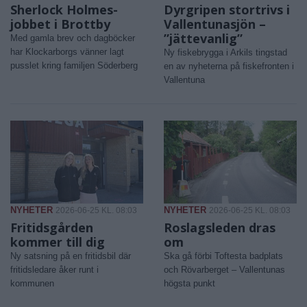
Sherlock Holmes-
Dyrgripen stortrivs i
jobbet i Brottby
Vallentunasjön –
”jättevanlig”
Med gamla brev och dagböcker
har Klockarborgs vänner lagt
Ny fiskebrygga i Arkils tingstad
pusslet kring familjen Söderberg
en av nyheterna på fiskefronten i
Vallentuna
NYHETER
NYHETER
2026-06-25 KL. 08:03
2026-06-25 KL. 08:03
Fritidsgården
Roslagsleden dras
kommer till dig
om
Ny satsning på en fritidsbil där
Ska gå förbi Toftesta badplats
fritidsledare åker runt i
och Rövarberget – Vallentunas
kommunen
högsta punkt