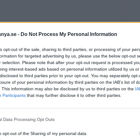
anya.se -
Do Not Process My Personal Information
(men spara lite till senare) och skär filéerna i mindre
to opt-out of the sale, sharing to third parties, or processing of your per
formation for targeted advertising by us, please use the below opt-out s
 fördela sillbitarna innanför.
r selection. Please note that after your opt-out request is processed y
ra tillsammans med tomaterna lite godtyckligt över
eing interest-based ads based on personal information utilized by us or
k.
disclosed to third parties prior to your opt-out. You may separately opt-
av sillspadet.
losure of your personal information by third parties on the IAB’s list of
. This information may also be disclosed by us to third parties on the
IA
len och servera resten vid sidan av tillsammans med
Participants
that may further disclose it to other third parties.
SSON
l Data Processing Opt Outs
o opt-out of the Sharing of my personal data.
tis, här bjuder vi en variant!