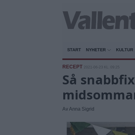
START
NYHETER
KULTUR
RECEPT
2021-06-23 KL. 09:25
Så snabbfixa
midsomma
Av Anna Sigrid