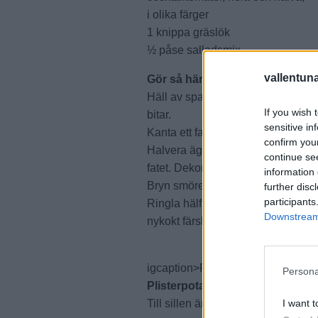
i olika färger
1 knippa gräslök
½ påse salladsmix
vallentun
Gör så här
Häll av spadet från matjesfiléerna 
If you wish 
bitar.
sensitive in
Kanta ett fat med salladsbladen och
confirm you
Halvera äggen på tvären och place
continue se
fatet. Dekorera med hackad gräslö
information 
Bryn smöret och smaksätt med lite 
further disc
participants
Ringla hälften av smöret över sil
Downstream 
nykokt färskpotatis.
igcaption>Foto: ROFFE ANDER
Persona
Plisterpotatis
I want t
Till sillen är det fint med färskpota