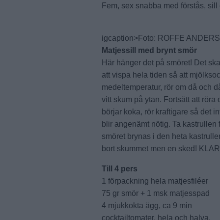
Fem, sex snabba med förstås, sill
igcaption>Foto: ROFFE ANDER
Matjessill med brynt smör
Här hänger det på smöret! Det ska
att vispa hela tiden så att mjölkso
medeltemperatur, rör om då och då 
vitt skum på ytan. Fortsätt att rör
börjar koka, rör kraftigare så det i
blir angenämt nötig. Ta kastrullen 
smöret brynas i den heta kastrullen
bort skummet men en sked! KLAR
Till 4 pers
1 förpackning hela matjesfiléer
75 gr smör + 1 msk matjesspad
4 mjukkokta ägg, ca 9 min
cocktailtomater, hela och halva,