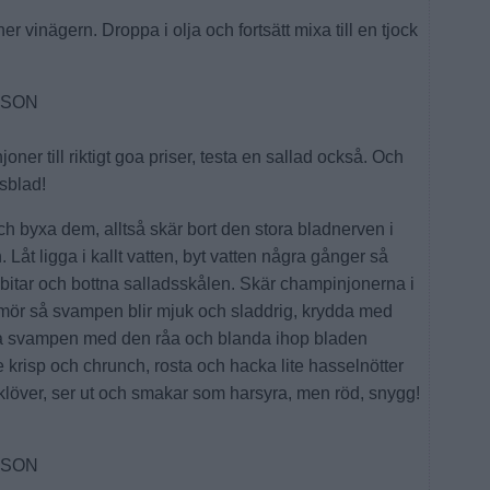
ner vinägern. Droppa i olja och fortsätt mixa till en tjock
SSON
joner till riktigt goa priser, testa en sallad också. Och
sblad!
h byxa dem, alltså skär bort den stora bladnerven i
. Låt ligga i kallt vatten, byt vatten några gånger så
i bitar och bottna salladsskålen. Skär champinjonerna i
t smör så svampen blir mjuk och sladdrig, krydda med
ta svampen med den råa och blanda ihop bladen
te krisp och chrunch, rosta och hacka lite hasselnötter
g klöver, ser ut och smakar som harsyra, men röd, snygg!
SSON