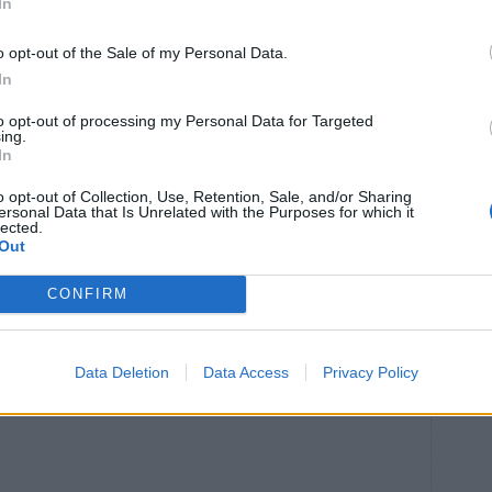
In
, använd de två-tre översta bladvarven, blommorna är
ikligt med vatten. Förväll i 30 sekunder och kyl
o opt-out of the Sale of my Personal Data.
In
to opt-out of processing my Personal Data for Targeted
assan så torr som möjligt. Skrubba och koka potatisen
ing.
å med locket igen så potatisen blir färdig av
In
o opt-out of Collection, Use, Retention, Sale, and/or Sharing
n, hacka plistern och lägg i pannan tillsammans med
ersonal Data that Is Unrelated with the Purposes for which it
lected.
as. Rör runt i smöret och krydda med salt och peppar.
Out
ch som en smekning mot gommen, testa en ny variant!
CONFIRM
Data Deletion
Data Access
Privacy Policy