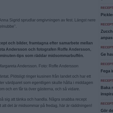
RECEPT
Pickle
na Sigrid sprudlar omgivningen av fest. Längst nere
RECEPT
kelnubbe".
Zucchi
anpass
cept och bilder, framtagna efter samarbete mellan
RECEPT
eta Andersson och fotografen Roffe Andersson,
Ge ha
a-minuten-tips som räddar midsommarbuffén.
RECEPT
 Margareta Andersson. Foto: Roffe Andersson
Fega i
ntat. Plötsligt ringer kusinen från landet och har ett
RECEPT
ler värdparet som egentligen skulle hålla i middagen
Baka n
m och en får ta över gästerna, och så vidare.
inspir
 på sig att tänka och handla. Några snabba recept
RECEPT
 att det är midsommar på fredag, här är räddningen!
Gör de