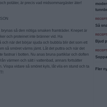
 och potäter, är precis vad midsommargäster äter!
modern
tunnb
SSON
RECEPT
Så sna
 brynas så den nötiga smaken framträder. Knepet är
RECEPT
cker och proteinet inte bränner vid. Ha
Bjud 
och när det börjar sjuda och bubbla blir det som ett
a om så smöret värms jämt. Låt det puttra och när det
RECEPT
nte fastnar i botten. Nu anas bruna partiklar och doften
Soppa 
från värmen och sätt i vattenbad, annars fortsätter
. Vispa vidare så smöret kyls, låt vila en stund och ta
Fler n
T!