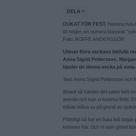
DELA
DUKAT FÖR FEST.
Hemma hos An
till höger, en numera klassisk "cy
Foto: ROFFE ANDERSSON
Utöver förra veckans lekfulla re
Anna Sigrid Pettersson, Margar
bjuder de denna vecka på sist
Text: Anna Sigrid Pettersson och
Ibland så händer det saker helt ovä
ärende och kan vi komma förbi. El
måste blåsa av på grund av sjukdo
Plötsligt så har en bara två dagar
kommer här. Och ni som glömt bort