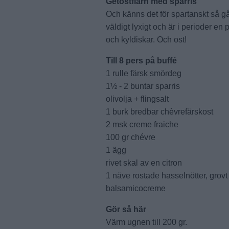
Getostflarn med sparris
Och känns det för spartanskt så gå
väldigt lyxigt och är i perioder en
och kyldiskar. Och ost!
Till 8 pers på buffé
1 rulle färsk smördeg
1½ - 2 buntar sparris
olivolja + flingsalt
1 burk bredbar chèvrefärskost
2 msk creme fraiche
100 gr chévre
1 ägg
rivet skal av en citron
1 näve rostade hasselnötter, grovt 
balsamicocreme
Gör så här
Värm ugnen till 200 gr.