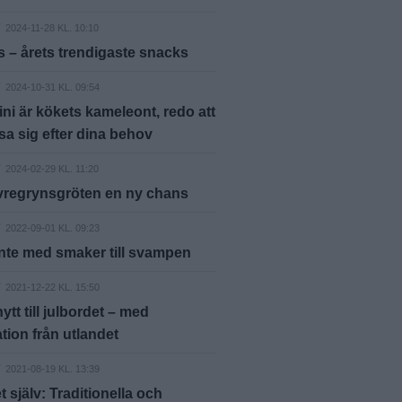
2024-11-28 KL. 10:10
s – årets trendigaste snacks
2024-10-31 KL. 09:54
ni är kökets kameleont, redo att
a sig efter dina behov
2024-02-29 KL. 11:20
vregrynsgröten en ny chans
2022-09-01 KL. 09:23
nte med smaker till svampen
2021-12-22 KL. 15:50
ytt till julbordet – med
ation från utlandet
2021-08-19 KL. 13:39
t själv: Traditionella och