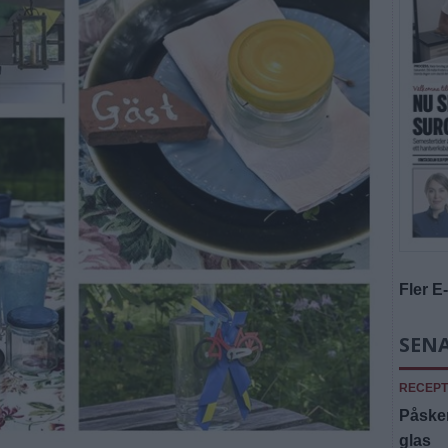
Fler E
SENA
RECEPT
Påsken
glas