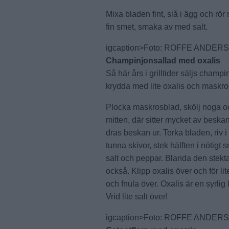
Mixa bladen fint, slå i ägg och rör 
fin smet, smaka av med salt.
igcaption>Foto: ROFFE ANDER
Champinjonsallad med oxalis
Så här års i grilltider säljs champin
krydda med lite oxalis och maskro
Plocka maskrosblad, skölj noga oc
mitten, där sitter mycket av beskan
dras beskan ur. Torka bladen, riv 
tunna skivor, stek hälften i nötig
salt och peppar. Blanda den stek
också. Klipp oxalis över och för li
och fnula över. Oxalis är en syrli
Vrid lite salt över!
igcaption>Foto: ROFFE ANDER