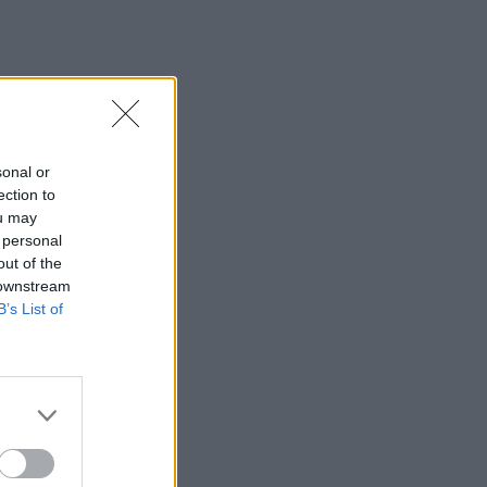
sonal or
ection to
ou may
 personal
out of the
 downstream
B’s List of