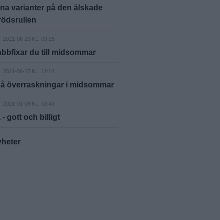
a varianter på den älskade
rödsrullen
2021-06-23 KL. 09:25
bbfixar du till midsommar
2021-06-17 KL. 11:14
på överraskningar i midsommar
2021-01-08 KL. 08:43
- gott och billigt
yheter